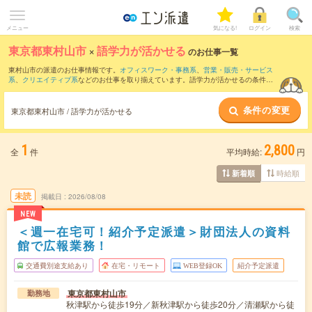
メニュー
気になる!
ログイン
検索
東京都東村山市
×
語学力が活かせる
のお仕事一覧
東村山市の派遣のお仕事情報です。
オフィスワーク・事務系
、
営業・販売・サービス
系
、
クリエイティブ系
などのお仕事を取り揃えています。語学力が活かせるの条件の
他に、
交通費別途支給あり
、
職種未経験OK
、
友だちと一緒の応募OK
などのこだわり
条件も取り揃えています。
条件の変更
東京都東村山市 / 語学力が活かせる
1
2,800
全
件
平均時給:
円
時給順
新着順
未読
掲載日
2026/08/08
NEW
＜週一在宅可！紹介予定派遣＞財団法人の資料
館で広報業務！
交通費別途支給あり
在宅・リモート
WEB登録OK
紹介予定派遣
東京都東村山市
勤務地
秋津駅から徒歩19分／新秋津駅から徒歩20分／清瀬駅から徒