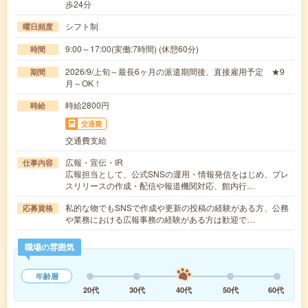
歩24分
シフト制
曜日頻度
9:00～17:00(実働:7時間) (休憩60分)
時間
2026/9/上旬～最長6ヶ月の派遣期間後、直接雇用予定 ★9
期間
月～OK！
時給2800円
時給
交通費
交通費支給
広報・宣伝・IR
仕事内容
広報担当として、公式SNSの運用・情報発信をはじめ、プレ
スリリースの作成・配信や報道機関対応、館内行…
私的な物でもSNSで作成や更新の投稿の経験がある方、公務
応募資格
や業務における広報事務の経験がある方は歓迎で…
職場の雰囲気
年齢層
20代
30代
40代
50代
60代