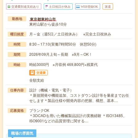
交通費別途支給あり
土日祝日が休み
WEB登録OK
派遣
東京都東村山市
勤務地
東村山駅から徒歩10分
月～金（週5日／土日祝休み） ※完全土日祝休み
曜日頻度
8:30～17:10(実働7時間50分 休憩50分)
時間
2026年09月上旬～長期 ※9月～OK！
期間
時給3000円 ※月収例 469,800円+残業代
時給
交通費
全額支給
設計（機械・電気・電子）
仕事内容
＊新規開発や機能追加、コストダウン設計等を量産までお任
せします＊製品仕様や開発内容の把握、構想、基本…
ブランクOK
応募資格
＊3DCADを用いた機械製品設計の実務経験 ＊ISO13485、
ISO9001などの品質管理に関する…
職場の雰囲気