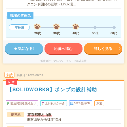
クエンド開発の経験・Linux環…
職場の雰囲気
年齢層
20代
30代
40代
50代
60代
気になる!
応募へ進む
詳しく見る
派遣会社
マンパワーグループ株式会社
未読
掲載日
2026/08/05
NEW
【SOLIDWORKS】ポンプの設計補助
交通費別途支給あり
土日祝日が休み
WEB登録OK
派遣
東京都東村山市
勤務地
東村山駅から徒歩12分