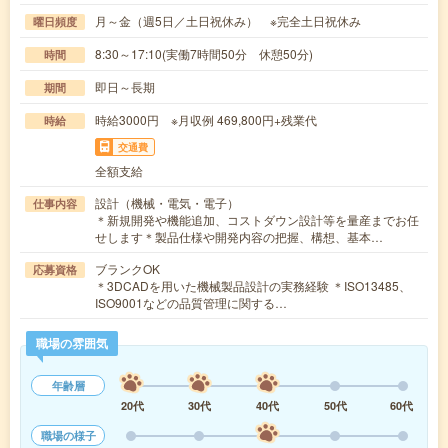
月～金（週5日／土日祝休み） ※完全土日祝休み
曜日頻度
8:30～17:10(実働7時間50分 休憩50分)
時間
即日～長期
期間
時給3000円 ※月収例 469,800円+残業代
時給
交通費
全額支給
設計（機械・電気・電子）
仕事内容
＊新規開発や機能追加、コストダウン設計等を量産までお任
せします＊製品仕様や開発内容の把握、構想、基本…
ブランクOK
応募資格
＊3DCADを用いた機械製品設計の実務経験 ＊ISO13485、
ISO9001などの品質管理に関する…
職場の雰囲気
年齢層
20代
30代
40代
50代
60代
職場の様子