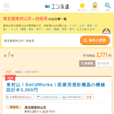
メニュー
気になる!
ログイン
検索
東京都東村山市
×
技術系
のお仕事一覧
東村山市の派遣のお仕事情報です。技術系のお仕事には、
ＣＡＤ（土木・建築・設
備）
、
ＣＡＤ（機械・電気・電子）
、
設計（機械・電気・電子）
などがあります。さ
らに、
短期
・
単発
などの期間や、
職種未経験OK
などのこだわり条件で絞り込んでいた
だけます。
条件の変更
東京都東村山市 / 技術系
7
2,771
全
件
平均時給:
円
時給順
新着順
未読
掲載日
2026/08/07
NEW
東村山！SolidWorks！医療用透析機器の機械
設計＠3,000円
交通費別途支給あり
土日祝日が休み
WEB登録OK
派遣
東京都東村山市
勤務地
東村山駅から徒歩10分