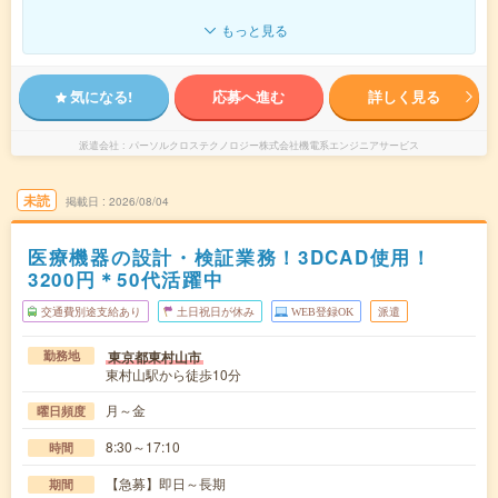
もっと見る
気になる!
応募へ進む
詳しく見る
派遣会社
パーソルクロステクノロジー株式会社機電系エンジニアサービス
未読
掲載日
2026/08/04
医療機器の設計・検証業務！3DCAD使用！
3200円＊50代活躍中
交通費別途支給あり
土日祝日が休み
WEB登録OK
派遣
東京都東村山市
勤務地
東村山駅から徒歩10分
月～金
曜日頻度
8:30～17:10
時間
【急募】即日～長期
期間