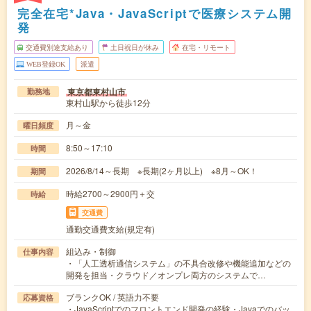
完全在宅*Java・JavaScriptで医療システム開
発
交通費別途支給あり
土日祝日が休み
在宅・リモート
WEB登録OK
派遣
東京都東村山市
勤務地
東村山駅から徒歩12分
月～金
曜日頻度
8:50～17:10
時間
2026/8/14～長期 ※長期(2ヶ月以上) ※8月～OK！
期間
時給2700～2900円＋交
時給
交通費
通勤交通費支給(規定有)
組込み・制御
仕事内容
・「人工透析通信システム」の不具合改修や機能追加などの
開発を担当・クラウド／オンプレ両方のシステムで…
ブランクOK / 英語力不要
応募資格
・JavaScriptでのフロントエンド開発の経験・Javaでのバッ