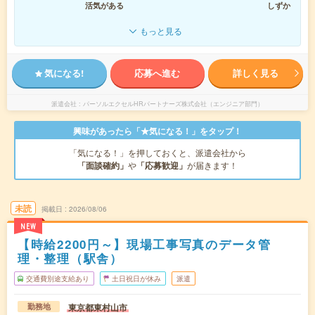
活気がある
しずか
もっと見る
気になる!
応募へ進む
詳しく見る
派遣会社
パーソルエクセルHRパートナーズ株式会社（エンジニア部門）
興味があったら「★気になる！」をタップ！
「気になる！」を押しておくと、派遣会社から
「面談確約」
や
「応募歓迎」
が届きます！
未読
掲載日
2026/08/06
NEW
【時給2200円～】現場工事写真のデータ管
理・整理（駅舎）
交通費別途支給あり
土日祝日が休み
派遣
東京都東村山市
勤務地