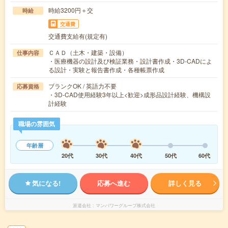
時給3200円＋交
時給
交通費
交通費支給有(規定有)
ＣＡＤ（土木・建築・設備）
仕事内容
・医療機器の設計及び検証業務・設計書作成・3D-CADによ
る設計・実験と報告書作成・各種帳票作成
ブランクOK / 英語力不要
応募資格
・3D-CAD使用経験3年以上<歓迎>成形品設計経験、機構設
計経験
職場の雰囲気
年齢層
20代
30代
40代
50代
60代
気になる!
応募へ進む
詳しく見る
派遣会社
マンパワーグループ株式会社