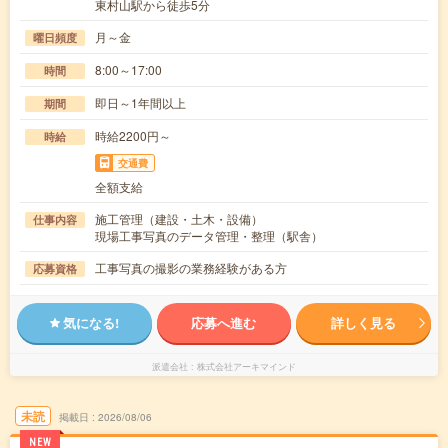
東村山駅から徒歩5分
月～金
曜日頻度
8:00～17:00
時間
即日～1年間以上
期間
時給2200円～
時給
交通費
全額支給
施工管理（建設・土木・設備）
仕事内容
現場工事写真のデータ管理・整理（駅舎）
工事写真の撮影の業務経験がある方
応募資格
気になる!
応募へ進む
詳しく見る
派遣会社
株式会社アーキマインド
未読
掲載日
2026/08/06
NEW