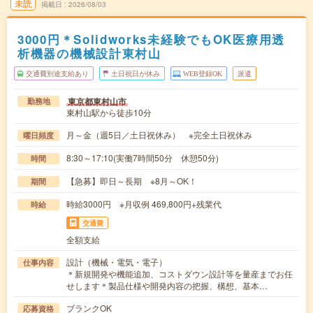
未読
掲載日
2026/08/03
3000円＊Solidworks未経験でもOK医療用透
析機器の機械設計東村山
交通費別途支給あり
土日祝日が休み
WEB登録OK
派遣
東京都東村山市
勤務地
東村山駅から徒歩10分
月～金（週5日／土日祝休み） ※完全土日祝休み
曜日頻度
8:30～17:10(実働7時間50分 休憩50分)
時間
【急募】即日～長期 ※8月～OK！
期間
時給3000円 ※月収例 469,800円+残業代
時給
交通費
全額支給
設計（機械・電気・電子）
仕事内容
＊新規開発や機能追加、コストダウン設計等を量産までお任
せします＊製品仕様や開発内容の把握、構想、基本…
ブランクOK
応募資格