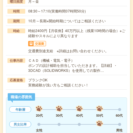
月～金
曜日頻度
08:30～17:10(実働時間07時間50分)
時間
10月～長期※開始時期についてはご相談ください
期間
時給2400円【月収例】40万円以上（残業10時間の場合）※ご
時給
経験やスキルにより異なります
交通費
交通費別途支給 ※詳細はお問い合わせください。
ＣＡＤ（機械・電気・電子）
仕事内容
ポンプの設計補助を担当していただきます。【詳細】・
3DCAD（SOLIDWORKS）を使用しての製作…
ブランクOK
応募資格
実務経験が浅い方もご相談ください！
職場の雰囲気
年齢層
20代
30代
40代
50代
60代
男女比率
女性
男性