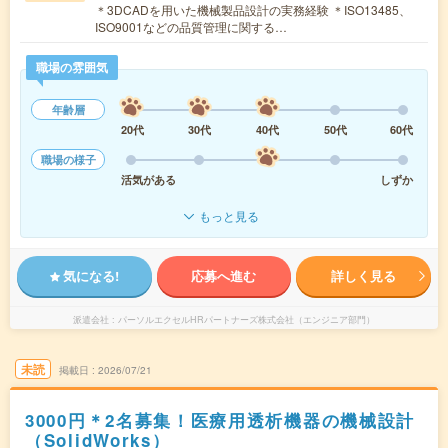
＊3DCADを用いた機械製品設計の実務経験 ＊ISO13485、
ISO9001などの品質管理に関する…
職場の雰囲気
年齢層
20代
30代
40代
50代
60代
職場の様子
活気がある
しずか
もっと見る
気になる!
応募へ進む
詳しく見る
派遣会社
パーソルエクセルHRパートナーズ株式会社（エンジニア部門）
未読
掲載日
2026/07/21
3000円＊2名募集！医療用透析機器の機械設計
（SolidWorks）