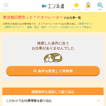
メニュー
気になる!
ログイン
検索
東京都日野市
×
ＤＴＰオペレーター
のお仕事一覧
日野市の派遣のお仕事情報です。ＤＴＰオペレーターのお仕事の他に、
WEBデザイン
（WEBデザイナー）
、
編集・校正・制作・ライター
、
その他クリエイティブ系
などを
取り揃えています。さらに、
短期
・
単発
などの期間や、
職種未経験OK
などのこだわり
条件で絞り込んでいただけます。職種辞典：
ＤＴＰオペレーターのお仕事とは？と
は？
検索した条件に合う
お仕事がありませんでした
条件を変更して再検索
検索条件を追加して絞り込む
こだわり
でお仕事情報を絞り込む