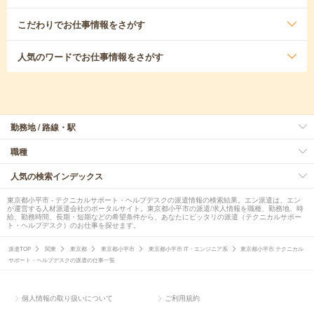
こだわり
でお仕事情報をさがす
人気のワード
でお仕事情報をさがす
勤務地 / 路線・駅
職種
人気の検索インデックス
東京都小平市 - テクニカルサポート・ヘルプデスクの派遣情報の検索結果。エン派遣は、エン
が運営する人材派遣会社のポータルサイト。東京都小平市の派遣/求人情報を職種、勤務地、時
給、勤務時間、長期・短期などの希望条件から、あなたにピッタリの派遣（テクニカルサポー
ト・ヘルプデスク）のお仕事を探せます。
派遣TOP
関東
東京都
東京都小平市
東京都小平市 IT・エンジニア系
東京都小平市 テクニカル
サポート・ヘルプデスクの派遣の仕事一覧
個人情報の取り扱いについて
ご利用規約