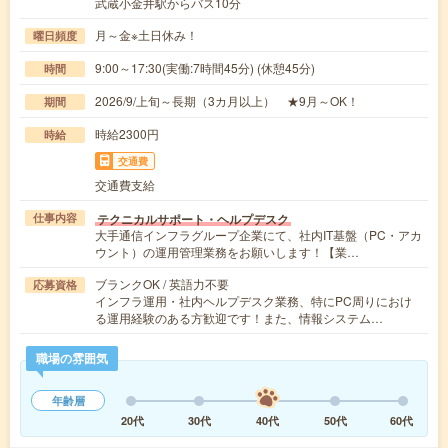
武蔵小金井駅からバス10分
月～金※土日休み！
曜日頻度
9:00～17:30(実働:7時間45分) (休憩45分)
時間
2026/9/上旬～長期（3カ月以上） ★9月～OK！
期間
時給2300円
時給
交通費
交通費支給
テクニカルサポート・ヘルプデスク
仕事内容
大手通信インフラグループ企業にて、社内IT基盤（PC・アカ
ウント）の運用管理業務をお願いします！【業…
ブランクOK / 英語力不要
応募資格
インフラ運用・社内ヘルプデスク業務、特にPC周りにおけ
る運用経験のある方歓迎です！また、情報システム…
職場の雰囲気
年齢層
20代
30代
40代
50代
60代