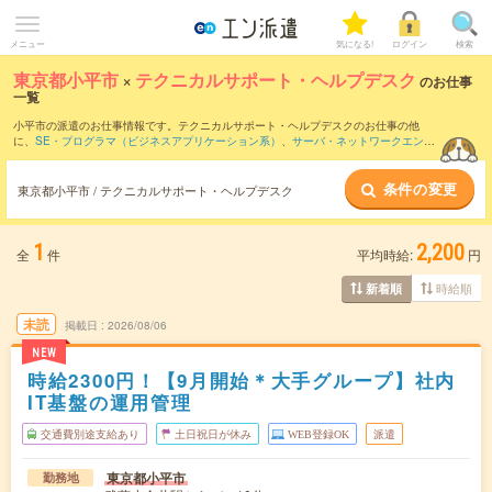
メニュー
気になる!
ログイン
検索
東京都小平市
×
テクニカルサポート・ヘルプデスク
のお仕事
一覧
小平市の派遣のお仕事情報です。テクニカルサポート・ヘルプデスクのお仕事の他
に、
SE・プログラマ（ビジネスアプリケーション系）
、
サーバ・ネットワークエンジ
ニア
、
PM・PMO
などを取り揃えています。さらに、
短期
・
単発
などの期間や、
職種
未経験OK
などのこだわり条件で絞り込んでいただけます。職種辞典：
テクニカルサポ
条件の変更
ート・ヘルプデスクのお仕事とは？とは？
東京都小平市 / テクニカルサポート・ヘルプデスク
1
2,200
全
件
平均時給:
円
時給順
新着順
未読
掲載日
2026/08/06
NEW
時給2300円！【9月開始＊大手グループ】社内
IT基盤の運用管理
交通費別途支給あり
土日祝日が休み
WEB登録OK
派遣
東京都小平市
勤務地