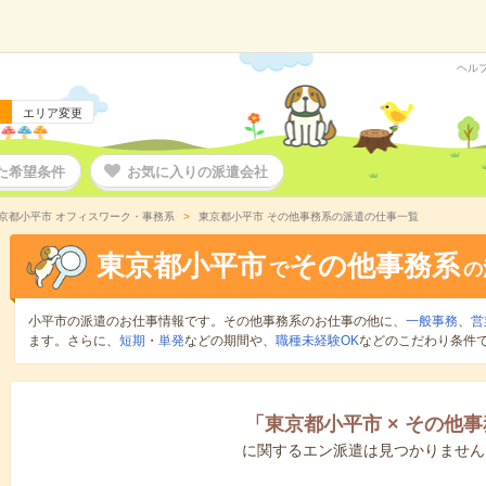
ヘル
エリア変更
た希望条件
お気に入りの派遣会社
京都小平市 オフィスワーク・事務系
東京都小平市 その他事務系の派遣の仕事一覧
東京都小平市
その他事務系
で
の
小平市の派遣のお仕事情報です。その他事務系のお仕事の他に、
一般事務
、
営
ます。さらに、
短期
・
単発
などの期間や、
職種未経験OK
などのこだわり条件
「
東京都小平市
×
その他事
に関するエン派遣は見つかりません