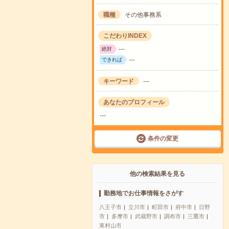
職種
その他事務系
こだわりINDEX
---
絶対
---
できれば
キーワード
---
あなたのプロフィール
---
条件の変更
他の検索結果を見る
勤務地でお仕事情報をさがす
八王子市
立川市
町田市
府中市
日野
市
多摩市
武蔵野市
調布市
三鷹市
東村山市