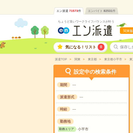
エン派遣
71573
件
エンバイト
82531
件
ちょうど良いワークライフバランスが叶う
関東版
気になる！リスト
0
保存し
派遣TOP
関東
東京都
東京都小平市
東
設定中の検索条件
期間
---
派遣形式
---
時給
---
勤務地
小平市
勤務エリア