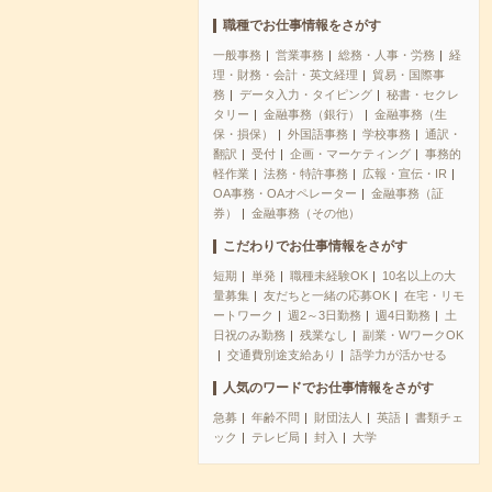
職種でお仕事情報をさがす
一般事務
営業事務
総務・人事・労務
経
理・財務・会計・英文経理
貿易・国際事
務
データ入力・タイピング
秘書・セクレ
タリー
金融事務（銀行）
金融事務（生
保・損保）
外国語事務
学校事務
通訳・
翻訳
受付
企画・マーケティング
事務的
軽作業
法務・特許事務
広報・宣伝・IR
OA事務・OAオペレーター
金融事務（証
券）
金融事務（その他）
こだわりでお仕事情報をさがす
短期
単発
職種未経験OK
10名以上の大
量募集
友だちと一緒の応募OK
在宅・リモ
ートワーク
週2～3日勤務
週4日勤務
土
日祝のみ勤務
残業なし
副業・WワークOK
交通費別途支給あり
語学力が活かせる
人気のワードでお仕事情報をさがす
急募
年齢不問
財団法人
英語
書類チェ
ック
テレビ局
封入
大学