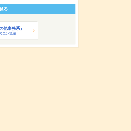
見る
の他事務系」
のエン派遣