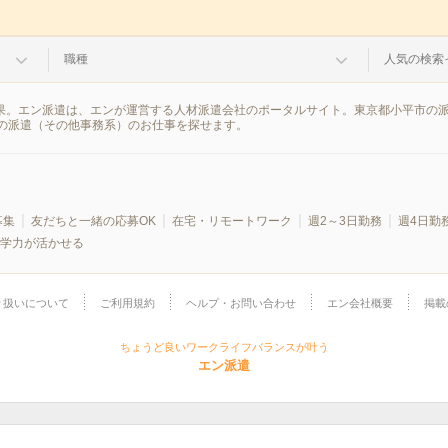
職種
人気の検索
結果。エン派遣は、エンが運営する人材派遣会社のポータルサイト。東京都小平市の
の派遣（その他事務系）のお仕事を探せます。
募集
友だちと一緒の応募OK
在宅・リモートワーク
週2～3日勤務
週4日勤
学力が活かせる
り扱いについて
ご利用規約
ヘルプ・お問い合わせ
エン会社概要
掲載
ちょうど良いワークライフバランスが叶う
エン派遣