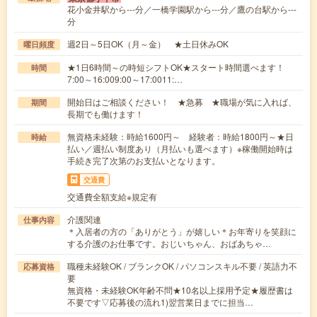
花小金井駅から---分／一橋学園駅から---分／鷹の台駅から---
分
週2日～5日OK（月～金） ★土日休みOK
曜日頻度
★1日6時間～の時短シフトOK★スタート時間選べます！
時間
7:00～16:009:00～17:0011:…
開始日はご相談ください！ ★急募 ★職場が気に入れば、
期間
長期でも働けます！
無資格未経験：時給1600円～ 経験者：時給1800円～★日
時給
払い／週払い制度あり（月払いも選べます）※稼働開始時は
手続き完了次第のお支払いとなります。
交通費
交通費全額支給※規定有
介護関連
仕事内容
＊入居者の方の「ありがとう」が嬉しい＊お年寄りを笑顔に
する介護のお仕事です。おじいちゃん、おばあちゃ…
職種未経験OK / ブランクOK / パソコンスキル不要 / 英語力不
応募資格
要
無資格・未経験OK年齢不問★10名以上採用予定★履歴書は
不要です▽応募後の流れ1)翌営業日までに担当…