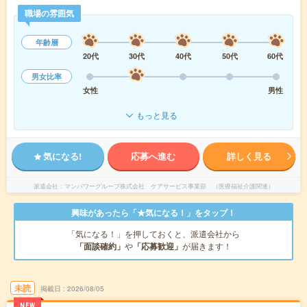
職場の雰囲気
年齢層
20代
30代
40代
50代
60代
男女比率
女性
男性
もっと見る
気になる!
応募へ進む
詳しく見る
派遣会社
マンパワーグループ株式会社 ケアサービス事業部 （医療福祉介護関連）
興味があったら「★気になる！」をタップ！
「気になる！」を押しておくと、派遣会社から
「面談確約」
や
「応募歓迎」
が届きます！
未読
掲載日
2026/08/05
NEW