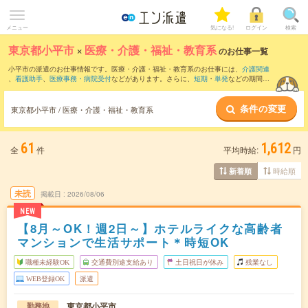
メニュー
気になる!
ログイン
検索
東京都小平市
×
医療・介護・福祉・教育系
のお仕事一覧
小平市の派遣のお仕事情報です。医療・介護・福祉・教育系のお仕事には、
介護関連
、
看護助手
、
医療事務・病院受付
などがあります。さらに、
短期
・
単発
などの期間
や、
職種未経験OK
などのこだわり条件で絞り込んでいただけます。
条件の変更
東京都小平市 / 医療・介護・福祉・教育系
61
1,612
全
件
平均時給:
円
時給順
新着順
未読
掲載日
2026/08/06
NEW
【8月～OK！週2日～】ホテルライクな高齢者
マンションで生活サポート＊時短OK
職種未経験OK
交通費別途支給あり
土日祝日が休み
残業なし
WEB登録OK
派遣
東京都小平市
勤務地