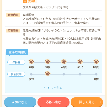
交通費
交通費全額支給（ガソリン代もOK）
介護関連
仕事内容
／介護施設にてお年寄りの日常生活をサポート！＼▽具体的
には…・お話相手やお散歩のお手伝い・食事や薬の…
職種未経験OK / ブランクOK / パソコンスキル不要 / 英語力不
応募資格
要
≪募集条件≫・無資格未経験OK・10名以上採用※週16時間未
満の勤務希望の方は以下の日雇派遣禁止の例…
職場の雰囲気
年齢層
20代
30代
40代
50代
60代
男女比率
女性
男性
もっと見る
気になる!
応募へ進む
詳しく見る