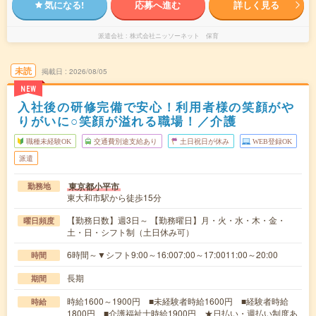
気になる!
応募へ進む
詳しく見る
派遣会社
株式会社ニッソーネット 保育
未読
掲載日
2026/08/05
NEW
入社後の研修完備で安心！利用者様の笑顔がや
りがいに○笑顔が溢れる職場！／介護
職種未経験OK
交通費別途支給あり
土日祝日が休み
WEB登録OK
派遣
東京都小平市
勤務地
東大和市駅から徒歩15分
【勤務日数】週3日～ 【勤務曜日】月・火・水・木・金・
曜日頻度
土・日・シフト制（土日休み可）
6時間～▼シフト9:00～16:007:00～17:0011:00～20:00
時間
長期
期間
時給1600～1900円 ■未経験者時給1600円 ■経験者時給
時給
1800円 ■介護福祉士時給1900円 ★日払い・週払い制度あ