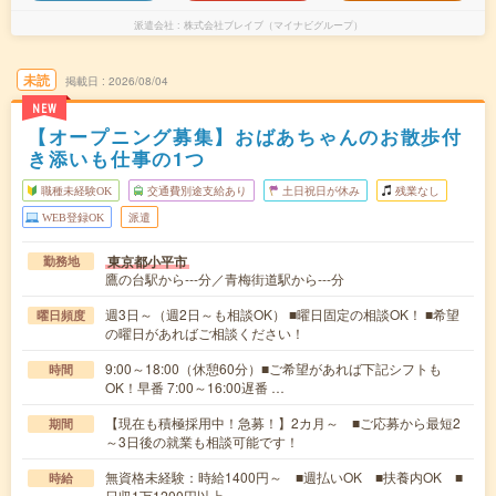
派遣会社
株式会社ブレイブ（マイナビグループ）
未読
掲載日
2026/08/04
NEW
【オープニング募集】おばあちゃんのお散歩付
き添いも仕事の1つ
職種未経験OK
交通費別途支給あり
土日祝日が休み
残業なし
WEB登録OK
派遣
東京都小平市
勤務地
鷹の台駅から---分／青梅街道駅から---分
週3日～（週2日～も相談OK） ■曜日固定の相談OK！ ■希望
曜日頻度
の曜日があればご相談ください！
9:00～18:00（休憩60分）■ご希望があれば下記シフトも
時間
OK！早番 7:00～16:00遅番 …
【現在も積極採用中！急募！】2カ月～ ■ご応募から最短2
期間
～3日後の就業も相談可能です！
無資格未経験：時給1400円～ ■週払いOK ■扶養内OK ■
時給
日収1万1200円以上