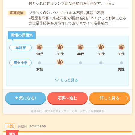
付とそれに伴うシンプルな事務のお仕事です。ー具…
ブランクOK / パソコンスキル不要 / 英語力不要
応募資格
※履歴書不要・来社不要で電話相談もOK！少しでも気になる
方は是非応募をお待ちしております！＼応募後の…
職場の雰囲気
年齢層
20代
30代
40代
50代
60代
男女比率
女性
男性
もっと見る
気になる!
応募へ進む
詳しく見る
派遣会社
株式会社スタッフサービス メディカル事業本部
未読
掲載日
2026/08/05
NEW