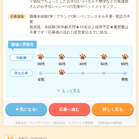
≪病院でちょっとしたお手伝い≫○カルテ整理などの看護師
さんのお手伝い○シーツの交換やベッドメイキング…
職種未経験OK / ブランクOK / パソコンスキル不要 / 英語力不
応募資格
要
無資格・未経験OK年齢不問★10名以上採用予定★履歴書は
不要です▽応募後の流れ1)翌営業日までに担当…
職場の雰囲気
年齢層
20代
30代
40代
50代
60代
男女比率
女性
男性
もっと見る
気になる!
応募へ進む
詳しく見る
派遣会社
マンパワーグループ株式会社 ケアサービス事業部 （医療福祉介護関連）
未読
掲載日
2026/08/05