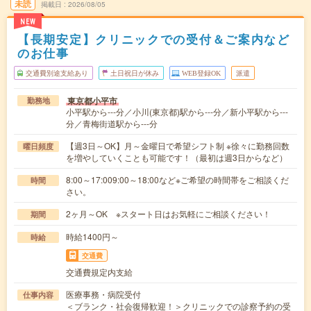
未読
掲載日
2026/08/05
NEW
【長期安定】クリニックでの受付＆ご案内など
のお仕事
交通費別途支給あり
土日祝日が休み
WEB登録OK
派遣
東京都小平市
勤務地
小平駅から---分／小川(東京都)駅から---分／新小平駅から---
分／青梅街道駅から---分
【週3日～OK】月～金曜日で希望シフト制 ※徐々に勤務回数
曜日頻度
を増やしていくことも可能です！（最初は週3日からなど）
8:00～17:009:00～18:00など※ご希望の時間帯をご相談くだ
時間
さい。
2ヶ月～OK ※スタート日はお気軽にご相談ください！
期間
時給1400円～
時給
交通費
交通費規定内支給
医療事務・病院受付
仕事内容
＜ブランク・社会復帰歓迎！＞クリニックでの診察予約の受