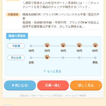
＼病院で患者さんの生活サポート／具体的には・・〇チェッ
クシートを見て備品のチェックや補充する〇ベッド…
職種未経験OK / ブランクOK / パソコンスキル不要 / 英語力不
応募資格
要
無資格・未経験OK年齢・学歴不問 ブランクOK★10名以上
採用予定履歴書は不要です。少しでも興味があ…
職場の雰囲気
年齢層
20代
30代
40代
50代
60代
男女比率
女性
男性
もっと見る
気になる!
応募へ進む
詳しく見る
派遣会社
日研トータルソーシング株式会社 メディカルケア事業部