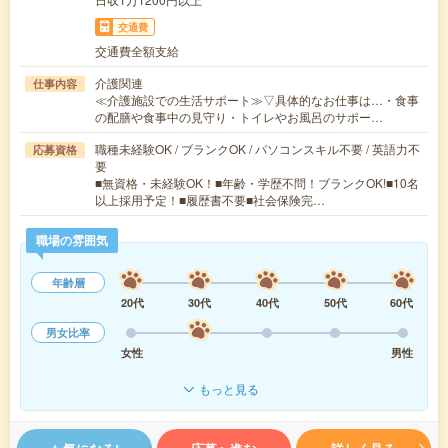
交通費
交通費全額支給
介護関連
仕事内容
≪介護施設での生活サポート≫▽具体的なお仕事は…・食事
の配膳や食事中の見守り・トイレやお風呂のサポー…
職種未経験OK / ブランクOK / パソコンスキル不要 / 英語力不
応募資格
要
■無資格・未経験OK！■年齢・学歴不問！ブランクOK!■10名
以上採用予定！■履歴書不要■社会保険完…
職場の雰囲気
年齢層
20代
30代
40代
50代
60代
男女比率
女性
男性
もっと見る