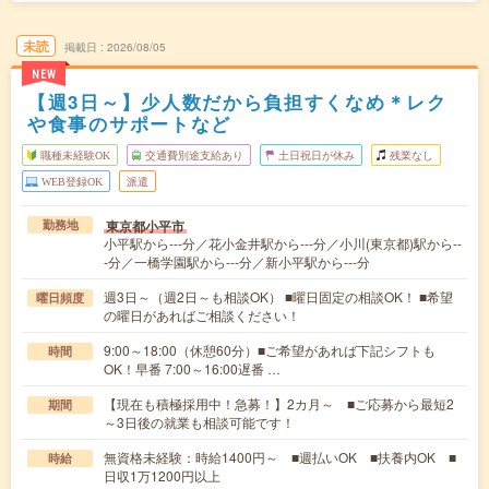
未読
掲載日
2026/08/05
NEW
【週3日～】少人数だから負担すくなめ＊レク
や食事のサポートなど
職種未経験OK
交通費別途支給あり
土日祝日が休み
残業なし
WEB登録OK
派遣
東京都小平市
勤務地
小平駅から---分／花小金井駅から---分／小川(東京都)駅から--
-分／一橋学園駅から---分／新小平駅から---分
週3日～（週2日～も相談OK） ■曜日固定の相談OK！ ■希望
曜日頻度
の曜日があればご相談ください！
9:00～18:00（休憩60分）■ご希望があれば下記シフトも
時間
OK！早番 7:00～16:00遅番 …
【現在も積極採用中！急募！】2カ月～ ■ご応募から最短2
期間
～3日後の就業も相談可能です！
無資格未経験：時給1400円～ ■週払いOK ■扶養内OK ■
時給
日収1万1200円以上