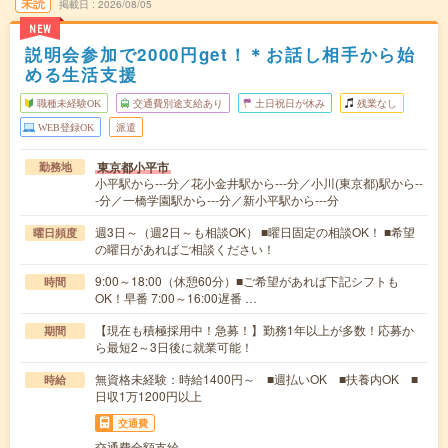
未読
掲載日
2026/08/05
NEW
説明会参加で2000円get！＊お話し相手から始
める生活支援
職種未経験OK
交通費別途支給あり
土日祝日が休み
残業なし
WEB登録OK
派遣
東京都小平市
勤務地
小平駅から---分／花小金井駅から---分／小川(東京都)駅から--
-分／一橋学園駅から---分／新小平駅から---分
週3日～（週2日～も相談OK） ■曜日固定の相談OK！ ■希望
曜日頻度
の曜日があればご相談ください！
9:00～18:00（休憩60分）■ご希望があれば下記シフトも
時間
OK！早番 7:00～16:00遅番 …
【現在も積極採用中！急募！】勤務1年以上が多数！応募か
期間
ら最短2～3日後に就業可能！
無資格未経験：時給1400円～ ■週払いOK ■扶養内OK ■
時給
日収1万1200円以上
交通費
交通費全額支給