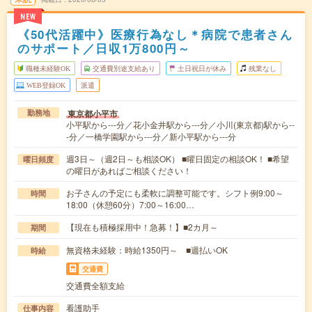
NEW
《50代活躍中》医療行為なし＊病院で患者さん
のサポート／日収1万800円～
職種未経験OK
交通費別途支給あり
土日祝日が休み
残業なし
WEB登録OK
派遣
東京都小平市
勤務地
小平駅から---分／花小金井駅から---分／小川(東京都)駅から--
-分／一橋学園駅から---分／新小平駅から---分
週3日～（週2日～も相談OK） ■曜日固定の相談OK！ ■希望
曜日頻度
の曜日があればご相談ください！
お子さんの予定にも柔軟に調整可能です。シフト例9:00～
時間
18:00（休憩60分）7:00～16:00…
【現在も積極採用中！急募！】■2カ月～
期間
無資格未経験：時給1350円～ ■週払いOK
時給
交通費
交通費全額支給
看護助手
仕事内容