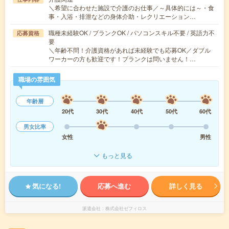
＼希望に合わせた施設で介護のお仕事／～具体的には～・食
事・入浴・排泄などの身体介助・レクリエーション…
職種未経験OK / ブランクOK / パソコンスキル不要 / 英語力不
応募資格
要
＼年齢不問！介護資格があれば未経験でも応募OK／ダブル
ワーカーの方も歓迎です！ブランクは問いません！…
職場の雰囲気
年齢層
20代
30代
40代
50代
60代
男女比率
女性
男性
もっと見る
気になる!
応募へ進む
詳しく見る
派遣会社
株式会社ゼフィロス