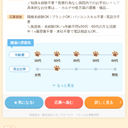
／知識＆経験不要＊医療行為なし病院内でのお手伝い！＼▽
具体的なお仕事は…・カルテや処方薬の運搬・備品…
職種未経験OK / ブランクOK / パソコンスキル不要 / 英語力不
応募資格
要
＼無資格・未経験OK／※年齢不問※50代・60代の方も活躍
中！※履歴書不要・来社不要で電話相談もOK…
職場の雰囲気
年齢層
20代
30代
40代
50代
60代
男女比率
女性
男性
もっと見る
気になる!
応募へ進む
詳しく見る
派遣会社
株式会社スタッフサービス メディカル事業本部