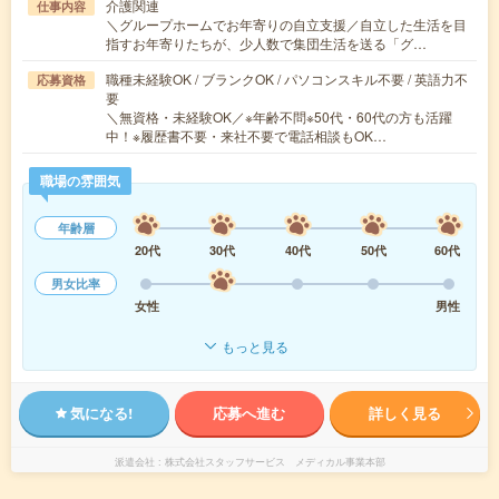
介護関連
仕事内容
＼グループホームでお年寄りの自立支援／自立した生活を目
指すお年寄りたちが、少人数で集団生活を送る「グ…
職種未経験OK / ブランクOK / パソコンスキル不要 / 英語力不
応募資格
要
＼無資格・未経験OK／※年齢不問※50代・60代の方も活躍
中！※履歴書不要・来社不要で電話相談もOK…
職場の雰囲気
年齢層
20代
30代
40代
50代
60代
男女比率
女性
男性
もっと見る
気になる!
応募へ進む
詳しく見る
派遣会社
株式会社スタッフサービス メディカル事業本部