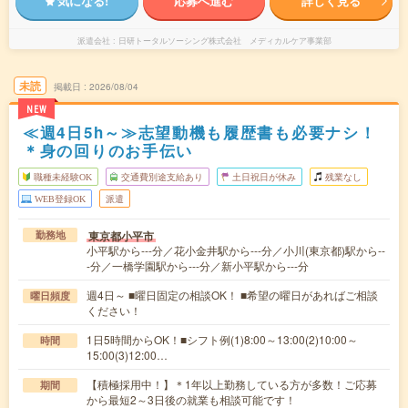
気になる!
応募へ進む
詳しく見る
派遣会社
日研トータルソーシング株式会社 メディカルケア事業部
未読
掲載日
2026/08/04
NEW
≪週4日5h～≫志望動機も履歴書も必要ナシ！
＊身の回りのお手伝い
職種未経験OK
交通費別途支給あり
土日祝日が休み
残業なし
WEB登録OK
派遣
東京都小平市
勤務地
小平駅から---分／花小金井駅から---分／小川(東京都)駅から--
-分／一橋学園駅から---分／新小平駅から---分
週4日～ ■曜日固定の相談OK！ ■希望の曜日があればご相談
曜日頻度
ください！
1日5時間からOK！■シフト例(1)8:00～13:00(2)10:00～
時間
15:00(3)12:00…
【積極採用中！】＊1年以上勤務している方が多数！ご応募
期間
から最短2～3日後の就業も相談可能です！