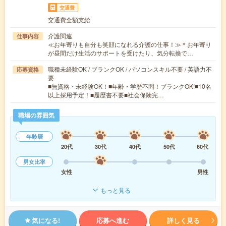
交通費
交通費全額支給
介護関連
仕事内容
≪お年寄りも自分も笑顔になれる介護の仕事！≫＊お年寄り
が昼間だけ生活のサポートを受けたり、気分転換で…
職種未経験OK / ブランクOK / パソコンスキル不要 / 英語力不
応募資格
要
■無資格・未経験OK！■年齢・学歴不問！ブランクOK!■10名
以上採用予定！■履歴書不要■社会保険完…
職場の雰囲気
年齢層
20代
30代
40代
50代
60代
男女比率
女性
男性
もっと見る
気になる!
応募へ進む
詳しく見る