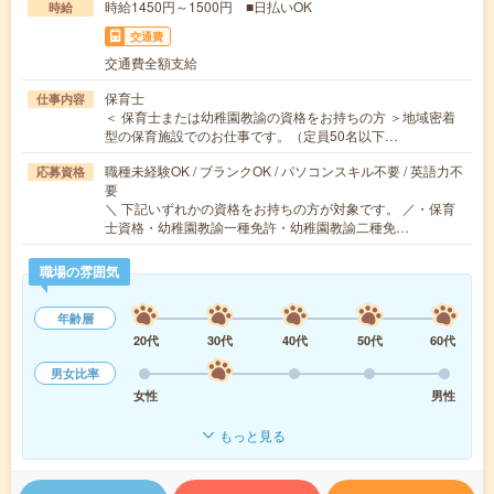
時給1450円～1500円 ■日払いOK
時給
交通費
交通費全額支給
保育士
仕事内容
＜ 保育士または幼稚園教諭の資格をお持ちの方 ＞地域密着
型の保育施設でのお仕事です。（定員50名以下…
職種未経験OK / ブランクOK / パソコンスキル不要 / 英語力不
応募資格
要
＼ 下記いずれかの資格をお持ちの方が対象です。 ／・保育
士資格・幼稚園教諭一種免許・幼稚園教諭二種免…
職場の雰囲気
年齢層
20代
30代
40代
50代
60代
男女比率
女性
男性
もっと見る