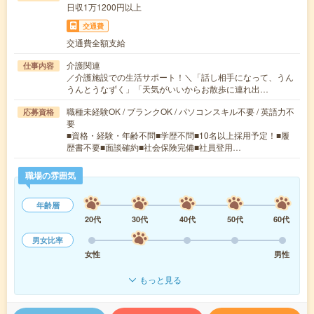
日収1万1200円以上
交通費
交通費全額支給
介護関連
仕事内容
／介護施設での生活サポート！＼「話し相手になって、うん
うんとうなずく」「天気がいいからお散歩に連れ出…
職種未経験OK / ブランクOK / パソコンスキル不要 / 英語力不
応募資格
要
■資格・経験・年齢不問■学歴不問■10名以上採用予定！■履
歴書不要■面談確約■社会保険完備■社員登用…
職場の雰囲気
年齢層
20代
30代
40代
50代
60代
男女比率
女性
男性
もっと見る