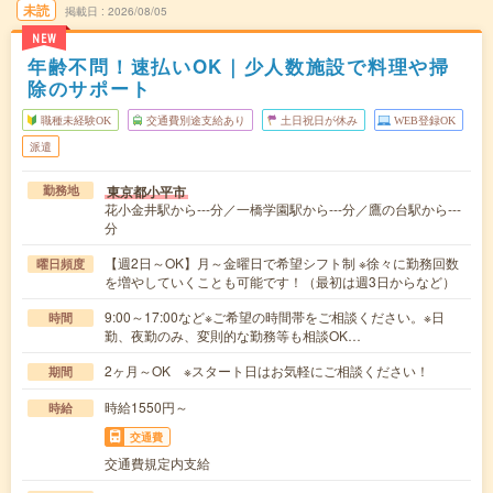
未読
掲載日
2026/08/05
NEW
年齢不問！速払いOK｜少人数施設で料理や掃
除のサポート
職種未経験OK
交通費別途支給あり
土日祝日が休み
WEB登録OK
派遣
東京都小平市
勤務地
花小金井駅から---分／一橋学園駅から---分／鷹の台駅から---
分
【週2日～OK】月～金曜日で希望シフト制 ※徐々に勤務回数
曜日頻度
を増やしていくことも可能です！（最初は週3日からなど）
9:00～17:00など※ご希望の時間帯をご相談ください。※日
時間
勤、夜勤のみ、変則的な勤務等も相談OK…
2ヶ月～OK ※スタート日はお気軽にご相談ください！
期間
時給1550円～
時給
交通費
交通費規定内支給