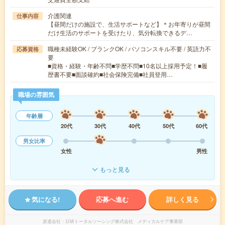
介護関連
仕事内容
【昼間だけの施設で、生活サポートなど】＊お年寄りが昼間
だけ生活のサポートを受けたり、気分転換できるデ…
職種未経験OK / ブランクOK / パソコンスキル不要 / 英語力不
応募資格
要
■資格・経験・年齢不問■学歴不問■10名以上採用予定！■履
歴書不要■面談確約■社会保険完備■社員登用…
職場の雰囲気
年齢層
20代
30代
40代
50代
60代
男女比率
女性
男性
もっと見る
気になる!
応募へ進む
詳しく見る
派遣会社
日研トータルソーシング株式会社 メディカルケア事業部