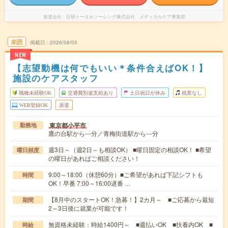
派遣会社
日研トータルソーシング株式会社 メディカルケア事業部
未読
掲載日
2026/08/05
NEW
【志望動機は何でもいい＊条件合えばOK！】
施設のケアスタッフ
職種未経験OK
交通費別途支給あり
土日祝日が休み
残業なし
WEB登録OK
派遣
東京都小平市
勤務地
鷹の台駅から---分／青梅街道駅から---分
週3日～（週2日～も相談OK） ■曜日固定の相談OK！ ■希望
曜日頻度
の曜日があればご相談ください！
9:00～18:00（休憩60分）■ご希望があれば下記シフトも
時間
OK！早番 7:00～16:00遅番 …
【8月中のスタートOK！急募！】2カ月～ ■ご応募から最短
期間
2～3日後に就業が可能です！
無資格未経験：時給1400円～ ■週払いOK ■扶養内OK ■
時給