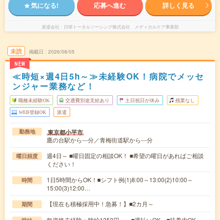
気になる!
応募へ進む
詳しく見る
派遣会社
日研トータルソーシング株式会社 メディカルケア事業部
未読
掲載日
2026/08/05
NEW
≪時短×週4日5h～≫未経験OK！病院でメッセ
ンジャー業務など！
職種未経験OK
交通費別途支給あり
土日祝日が休み
残業なし
WEB登録OK
派遣
東京都小平市
勤務地
鷹の台駅から---分／青梅街道駅から---分
週4日～ ■曜日固定の相談OK！ ■希望の曜日があればご相談
曜日頻度
ください！
1日5時間からOK！■シフト例(1)8:00～13:00(2)10:00～
時間
15:00(3)12:00…
【現在も積極採用中！急募！】■2カ月～
期間
無資格未経験：時給1350円～ ■週払いOK ■扶養内OK