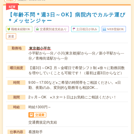
NEW
【年齢不問＊週3日～OK】病院内でカルテ運び
＊メッセンジャー
職種未経験OK
交通費別途支給あり
土日祝日が休み
WEB登録OK
派遣
東京都小平市
勤務地
小平駅から---分／小川(東京都)駅から---分／新小平駅から---
分／青梅街道駅から---分
【週3日～OK】月～金曜日で希望シフト制 ※徐々に勤務回数
曜日頻度
を増やしていくことも可能です！（最初は週3日からなど）
9:00～17:00など※ご希望の時間帯をご相談ください。※日
時間
勤、夜勤のみ、変則的な勤務等も相談OK…
2ヶ月～OK ※スタート日はお気軽にご相談ください！
期間
時給1300円～
時給
交通費
交通費規定内支給
看護助手
仕事内容