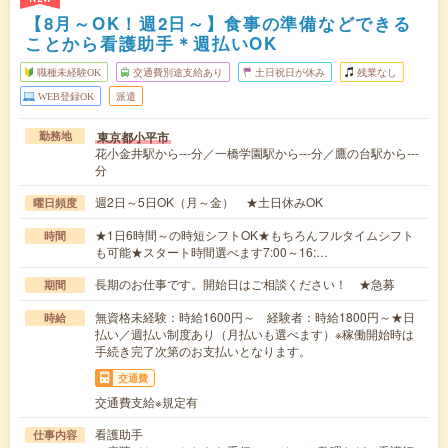
【8月～OK！週2日～】食事の準備などできる
ことから看護助手＊週払いOK
職種未経験OK
交通費別途支給あり
土日祝日が休み
残業なし
WEB登録OK
派遣
東京都小平市
勤務地
花小金井駅から---分／一橋学園駅から---分／鷹の台駅から---
分
週2日～5日OK（月～金） ★土日休みOK
曜日頻度
★1日6時間～の時短シフトOK★もちろんフルタイムシフト
時間
も可能★スタート時間選べます7:00～16:…
長期のお仕事です。開始日はご相談ください！ ★急募
期間
無資格未経験：時給1600円～ 経験者：時給1800円～★日
時給
払い／週払い制度あり（月払いも選べます）※稼働開始時は
手続き完了次第のお支払いとなります。
交通費
交通費支給※規定有
看護助手
仕事内容