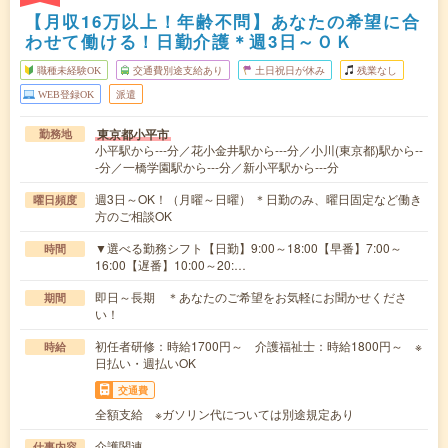
【月収16万以上！年齢不問】あなたの希望に合
わせて働ける！日勤介護＊週3日～ＯＫ
職種未経験OK
交通費別途支給あり
土日祝日が休み
残業なし
WEB登録OK
派遣
東京都小平市
勤務地
小平駅から---分／花小金井駅から---分／小川(東京都)駅から--
-分／一橋学園駅から---分／新小平駅から---分
週3日～OK！（月曜～日曜） ＊日勤のみ、曜日固定など働き
曜日頻度
方のご相談OK
▼選べる勤務シフト【日勤】9:00～18:00【早番】7:00～
時間
16:00【遅番】10:00～20:…
即日～長期 ＊あなたのご希望をお気軽にお聞かせくださ
期間
い！
初任者研修：時給1700円～ 介護福祉士：時給1800円～ ※
時給
日払い・週払いOK
交通費
全額支給 ※ガソリン代については別途規定あり
介護関連
仕事内容