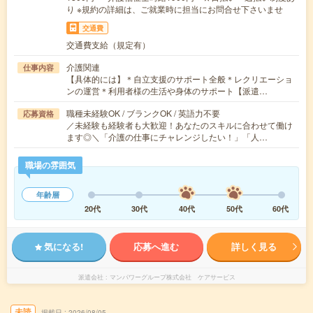
り ※規約の詳細は、ご就業時に担当にお問合せ下さいませ
交通費
交通費支給（規定有）
介護関連
仕事内容
【具体的には】＊自立支援のサポート全般＊レクリエーショ
ンの運営＊利用者様の生活や身体のサポート【派遣…
職種未経験OK / ブランクOK / 英語力不要
応募資格
／未経験も経験者も大歓迎！あなたのスキルに合わせて働け
ます◎＼「介護の仕事にチャレンジしたい！」「人…
職場の雰囲気
年齢層
20代
30代
40代
50代
60代
気になる!
応募へ進む
詳しく見る
派遣会社
マンパワーグループ株式会社 ケアサービス
未読
掲載日
2026/08/05