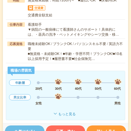
時給
交通費
交通費全額支給
看護助手
仕事内容
▼病院の一般病棟にて看護師さんのサポート！具体的に
は、・器具の洗浄・ベットメイキングやシーツ交換・移…
職種未経験OK / ブランクOK / パソコンスキル不要 / 英語力不
応募資格
要
■無資格・未経験OK！■年齢・学歴不問！ブランクOK!■10名
以上採用予定！■履歴書不要■社会保険完…
職場の雰囲気
年齢層
20代
30代
40代
50代
60代
男女比率
女性
男性
もっと見る