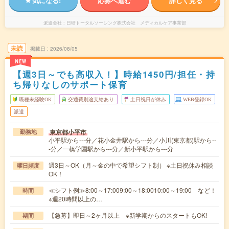
気になる!
応募へ進む
詳しく見る
派遣会社
日研トータルソーシング株式会社 メディカルケア事業部
未読
掲載日
2026/08/05
NEW
【週3日～でも高収入！】時給1450円/担任・持
ち帰りなしのサポート保育
職種未経験OK
交通費別途支給あり
土日祝日が休み
WEB登録OK
派遣
東京都小平市
勤務地
小平駅から---分／花小金井駅から---分／小川(東京都)駅から--
-分／一橋学園駅から---分／新小平駅から---分
週3日～OK（月～金の中で希望シフト制） ※土日祝休み相談
曜日頻度
OK！
≪シフト例≫8:00～17:009:00～18:0010:00～19:00 など！
時間
※週20時間以上の…
【急募】即日～2ヶ月以上 ※新学期からのスタートもOK!
期間