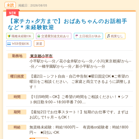
未読
掲載日
2026/08/05
NEW
【家チカ×夕方まで】おばあちゃんのお話相手
など＊未経験歓迎
職種未経験OK
交通費別途支給あり
土日祝日が休み
残業なし
WEB登録OK
派遣
東京都小平市
勤務地
小平駅から---分／花小金井駅から---分／小川(東京都)駅から--
-分／一橋学園駅から---分／新小平駅から---分
【週2日～シフト自由・自己申告制 ■曜日固定OK ■ご希望の
曜日頻度
曜日をご相談ください。 ご家庭と両立できるように調整しま
す！
【1日5時間～OK】ご希望の時間をご相談ください！▼シフ
時間
ト例日勤 9:00～18:00早番 7:00…
【最短2日でお仕事スタート！】短期のお仕事です。まずは
期間
お試しで1ヶ月～もOK！
無資格未経験：時給1600円～ 有資格or経験者：時給1800
時給
円～ ■日払いOK