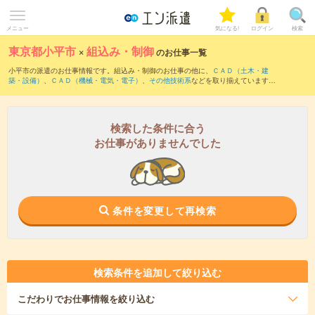
メニュー
気になる!
ログイン
検索
東京都小平市
×
組込み・制御
のお仕事一覧
小平市の派遣のお仕事情報です。組込み・制御のお仕事の他に、
ＣＡＤ（土木・建
築・設備）
、
ＣＡＤ（機械・電気・電子）
、
その他技術系
などを取り揃えています。
さらに、
短期
・
単発
などの期間や、
職種未経験OK
などのこだわり条件で絞り込んでい
ただけます。職種辞典：
組込み・制御のお仕事とは？とは？
検索した条件に合う
お仕事がありませんでした
条件を変更して再検索
検索条件を追加して絞り込む
こだわり
でお仕事情報を絞り込む