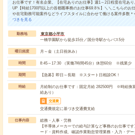
お仕事です！有名企業。【在宅ありのお仕事】週1～2日程度在宅あ
UP【時給1700円以上の首都圏事務のお仕事69.8％】＼＼こちらの
や在宅勤務可能案件などライフスタイルに合わせて働ける案件多数＊
づきを見る
勤務地
東京都小平市
一橋学園駅から徒歩15分／国分寺駅からバス5分
曜日頻度
月～金（土日祝休み）
時間
8:45～17:30 （実働7時間45分）休憩60分 ※残業少
期間
【急募】即日～長期 ※スタート日相談OK！
時給
月給制のお仕事です：固定月給 282500円 ※時給換
給あり）
交通費
交通費規定に基づき交通費支給
仕事内容
総務・人事・労務
【半導体メーカーでの給与計算など事務のお仕事です
ード・資料作成、確認作業勤怠管理業務・入力・デー