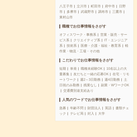
八王子市
立川市
町田市
府中市
日野
市
多摩市
武蔵野市
調布市
三鷹市
東村山市
職種でお仕事情報をさがす
オフィスワーク・事務系
営業・販売・サー
ビス系
クリエイティブ系
IT・エンジニア
系
技術系
医療・介護・福祉・教育系
軽
作業・物流・工場・その他
こだわりでお仕事情報をさがす
短期
単発
職種未経験OK
10名以上の大
量募集
友だちと一緒の応募OK
在宅・リモ
ートワーク
週2～3日勤務
週4日勤務
土
日祝のみ勤務
残業なし
副業・WワークOK
交通費別途支給あり
人気のワードでお仕事情報をさがす
急募
年齢不問
財団法人
英語
書類チェ
ック
テレビ局
封入
大学