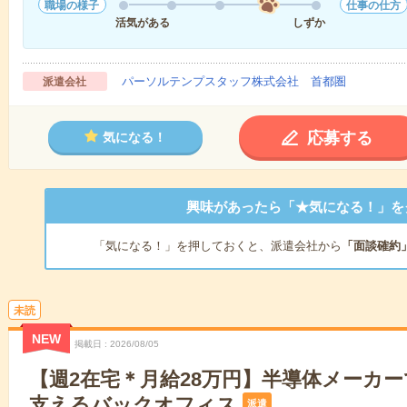
職場の様子
仕事の仕方
活気がある
しずか
パーソルテンプスタッフ株式会社 首都圏
派遣会社
応募する
気になる！
興味があったら「★気になる！」を
「気になる！」を押しておくと、派遣会社から
「面談確約
未読
NEW
掲載日
2026/08/05
【週2在宅＊月給28万円】半導体メーカ
支えるバックオフィス
派遣