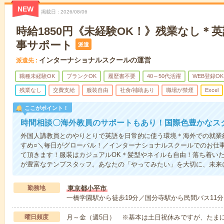
NEW
掲載日
2026/08/06
時給1850円《未経験OK！》残業なし＊
事サポート
派遣
インターナショナルスクールの運営
派遣先
職種未経験OK
ブランクOK
履歴書不要
40～50代活躍
WEB登録OK
残業なし
交費支給
服装自由
社食/補助あり
職場が禁煙
Excel
ここがポイント！
時間相談〇海外教員のサポートもあり！国際色豊かなス
外国人講教員とのやりとりで英語を日常的に使う環境＊海外での就業
すめ○＼毎日がグローバル！／インターナショナルスクールでのお仕
て頂きます！服装はカジュアルOK＊髪型やネイルも自由！落ち着い
が豊富なテンプスタッフ。あなたの「やってみたい」を大切に、未来
勤務地
東京都小平市
一橋学園駅から徒歩19分／国分寺駅から民間バス11分
曜日頻度
月～金（週5日） ※基本は土日祝休みですが、たま