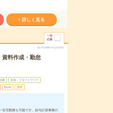
詳しく見る
一括
応募
No.PSNMKT01150580
！資料作成・勤怠
代活躍
在宅・リモートワーク
Excel
語学
／在宅勤務も可能です。給与計算事務の