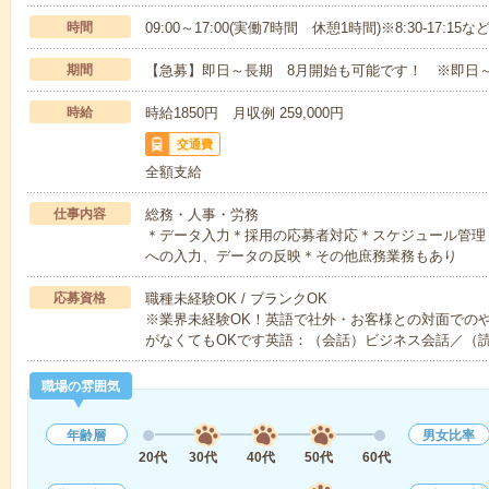
時間
09:00～17:00(実働7時間 休憩1時間)※8:30-17:
期間
【急募】即日～長期 8月開始も可能です！ ※即日
時給
時給1850円 月収例 259,000円
交通費
全額支給
仕事内容
総務・人事・労務
＊データ入力＊採用の応募者対応＊スケジュール管理
への入力、データの反映＊その他庶務業務もあり
応募資格
職種未経験OK / ブランクOK
※業界未経験OK！英語で社外・お客様との対面での
がなくてもOKです英語：（会話）ビジネス会話／（
職場の雰囲気
年齢層
男女比率
20代
30代
40代
50代
60代