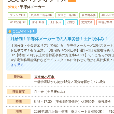
半導体メーカー
派遣先
ブランクOK
既卒第二新卒OK
友達と一緒OK
履歴書不要
40～50
WEB登録OK
週5日勤務
土日祝休
残業少
交費支給
職場が禁煙
ここがポイント！
月給制！半導体メーカーでの人事労務！土日祝休み！
【国分寺・小金井エリア】で働ける！半導体メーカー／10月スター
お仕事です！有名企業。【在宅ありのお仕事】週1～2日程度在宅あ
UP【時給1700円以上の首都圏事務のお仕事69.8％】＼＼こちらの
や在宅勤務可能案件などライフスタイルに合わせて働ける案件多数＊
きを見る
勤務地
東京都小平市
一橋学園駅から徒歩15分／国分寺駅からバス5分
曜日頻度
月～金（土日祝休み）
時間
8:45～17:30 （実働7時間45分）休憩60分 ※残業少
期間
2026年10月上旬～長期 ※スタート日相談OK！ #1