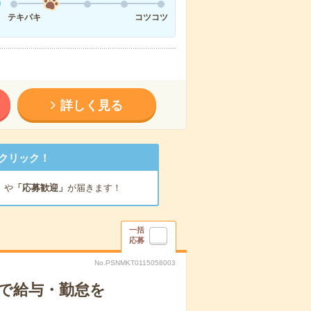
テキパキ
コツコツ
詳しく見る
クリック！
」
や
「応募歓迎」
が届きます！
一括
応募
No.PSNMKT0115058003
ーで給与・勤怠を