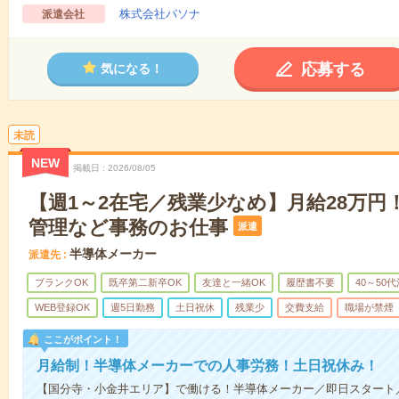
株式会社パソナ
派遣会社
応募する
気になる！
未読
NEW
掲載日
2026/08/05
【週1～2在宅／残業少なめ】月給28万円
管理など事務のお仕事
派遣
半導体メーカー
派遣先
ブランクOK
既卒第二新卒OK
友達と一緒OK
履歴書不要
40～50
WEB登録OK
週5日勤務
土日祝休
残業少
交費支給
職場が禁煙
ここがポイント！
月給制！半導体メーカーでの人事労務！土日祝休み！
【国分寺・小金井エリア】で働ける！半導体メーカー／即日スタート