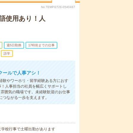
No.TEMPGT26-0540487
英語使用あり！人
週5日勤務
17時前までの仕事
語学
クールで人事アシ！
経験やワーホリ・留学経験ある方におす
事！人事担当の社員を幅広くサポートし
た雰囲気の職場です。未経験歓迎のお仕事
につながる一歩を支えます。
に学校行事で土曜出勤があります