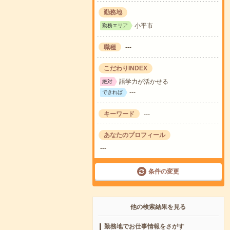
勤務地
小平市
勤務エリア
職種
---
こだわりINDEX
語学力が活かせる
絶対
---
できれば
キーワード
---
あなたのプロフィール
---
条件の変更
他の検索結果を見る
勤務地でお仕事情報をさがす