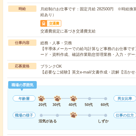
時給
月給制のお仕事です：固定月給 282500円 ※時給換
給あり）
交通費
交通費規定に基づき交通費支給
仕事内容
総務・人事・労務
【半導体メーカーでの給与計算など事務のお仕事です
ード・資料作成、確認作業勤怠管理業務・入力・デー
応募資格
ブランクOK
【必要なご経験】英文e-mail/文書作成・読解【活かせ
職場の雰囲気
年齢層
男女比率
20代
30代
40代
50代
60代
職場の様子
仕事の仕方
活気がある
しずか