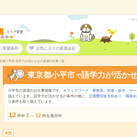
ヘル
エリア変更
た希望条件
お気に入りの派遣会社
京都小平市 語学力が活かせるの派遣の仕事一覧
東京都小平市
語学力が活か
で
小平市の派遣のお仕事情報です。
オフィスワーク・事務系
、
営業・販売・サー
揃えています。語学力が活かせるの条件の他に、
交通費別途支給あり
、
職種未
り条件も取り揃えています。
12
1
12
件中
～
件を表示中
未読