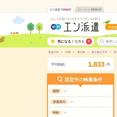
エン派遣
71454
件
エンバイト
82531
件
ちょうど良いワークライフバランスが叶う
関東版
気になる！リスト
0
保存し
派遣TOP
関東
東京都
東京都小平市
東
,
1
8
3
3
平均時給:
円
設定中の検索条件
期間
---
派遣形式
---
時給
---