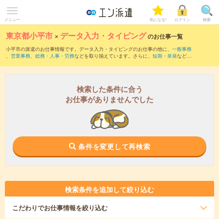
メニュー
気になる!
ログイン
検索
東京都小平市
×
データ入力・タイピング
のお仕事一覧
小平市の派遣のお仕事情報です。データ入力・タイピングのお仕事の他に、
一般事務
、
営業事務
、
総務・人事・労務
などを取り揃えています。さらに、
短期
・
単発
などの
期間や、
職種未経験OK
などのこだわり条件で絞り込んでいただけます。職種辞典：
デ
ータ入力・タイピングのお仕事とは？とは？
検索した条件に合う
お仕事がありませんでした
条件を変更して再検索
検索条件を追加して絞り込む
こだわり
でお仕事情報を絞り込む