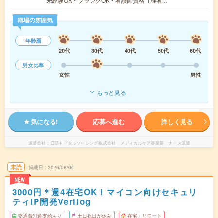
未経験OK・ブランクOK・看護師資格（准看…
職場の雰囲気
年齢層
20代
30代
40代
50代
60代
男女比率
女性
男性
もっと見る
気になる!
応募へ進む
詳しく見る
派遣会社
日研トータルソーシング株式会社 メディカルケア事業部 ナース派遣
未読
掲載日
2026/08/06
NEW
3000円＊週4在宅OK！マイコン向けセキュリ
ティIP開発Verilog
交通費別途支給あり
土日祝日が休み
在宅・リモート