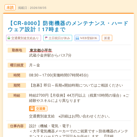
未読
掲載日
2026/08/05
【CR-8000】防衛機器のメンテナンス・ハード
ウェア設計！17時まで
交通費別途支給あり
土日祝日が休み
WEB登録OK
派遣
東京都小平市
勤務地
武蔵小金井駅からバス7分
月～金
曜日頻度
08:30～17:00(実働時間07時間45分)
時間
【急募】即日～長期※開始時期についてはご相談ください
期間
時給2700円【月収例】44万円以上（残業10時間の場合）※ご
時給
経験やスキルにより異なります
交通費
交通費別途支給 ※詳細はお問い合わせください。
設計（機械・電気・電子）
仕事内容
＜大手電気機器メーカーでのご就業です＞防衛機器のメンテ
ナンスとハードウェア設計をお任せします。【詳細…