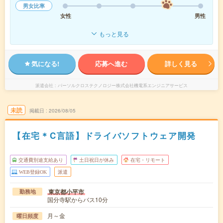
男女比率
女性
男性
もっと見る
気になる!
応募へ進む
詳しく見る
派遣会社
パーソルクロステクノロジー株式会社機電系エンジニアサービス
未読
掲載日
2026/08/05
【在宅＊C言語】ドライバソフトウェア開発
交通費別途支給あり
土日祝日が休み
在宅・リモート
WEB登録OK
派遣
東京都小平市
勤務地
国分寺駅からバス10分
月～金
曜日頻度