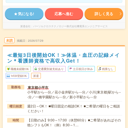
気になる!
応募へ進む
詳しく見る
派遣会社
パーソルクロステクノロジー株式会社機電系エンジニアサービス
未読
掲載日
2026/07/29
≪最短3日後開始OK！≫体温・血圧の記録メイ
ン＊看護師資格で高収入Get！
職種未経験OK
交通費別途支給あり
土日祝日が休み
残業なし
WEB登録OK
派遣
東京都小平市
勤務地
小平駅から---分／花小金井駅から---分／小川(東京都)駅から--
-分／一橋学園駅から---分／新小平駅から---分
週2日～OK！ ■曜日固定の相談OK！ ■ご希望の曜日をご相談
曜日頻度
ください！
【日勤のみ】9:00～17:00（休憩60分）■ご希望があればその
時間
他シフトもOK！（例）8:30～1…