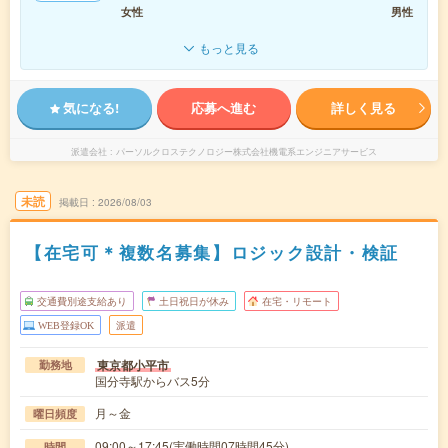
女性
男性
もっと見る
気になる!
応募へ進む
詳しく見る
派遣会社
パーソルクロステクノロジー株式会社機電系エンジニアサービス
未読
掲載日
2026/08/03
【在宅可＊複数名募集】ロジック設計・検証
交通費別途支給あり
土日祝日が休み
在宅・リモート
WEB登録OK
派遣
東京都小平市
勤務地
国分寺駅からバス5分
月～金
曜日頻度
09:00～17:45(実働時間07時間45分)
時間