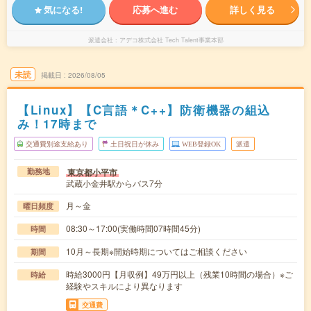
気になる!
応募へ進む
詳しく見る
派遣会社
アデコ株式会社 Tech Talent事業本部
未読
掲載日
2026/08/05
【Linux】【C言語＊C++】防衛機器の組込
み！17時まで
交通費別途支給あり
土日祝日が休み
WEB登録OK
派遣
東京都小平市
勤務地
武蔵小金井駅からバス7分
月～金
曜日頻度
08:30～17:00(実働時間07時間45分)
時間
10月～長期※開始時期についてはご相談ください
期間
時給3000円【月収例】49万円以上（残業10時間の場合）※ご
時給
経験やスキルにより異なります
交通費