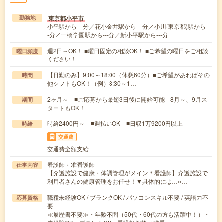
東京都小平市
勤務地
小平駅から---分／花小金井駅から---分／小川(東京都)駅から--
-分／一橋学園駅から---分／新小平駅から---分
週2日～OK！ ■曜日固定の相談OK！ ■ご希望の曜日をご相談
曜日頻度
ください！
【日勤のみ】9:00～18:00（休憩60分）■ご希望があればその
時間
他シフトもOK！（例）8:30～1…
2ヶ月～ ■ご応募から最短3日後に開始可能 8月～、9月ス
期間
タートもOK！
時給2400円～ ■週払いOK ■日収1万9200円以上
時給
交通費
交通費全額支給
看護師・准看護師
仕事内容
【介護施設で健康・体調管理がメイン＊看護師】介護施設で
利用者さんの健康管理をお任せ！▼具体的には…○…
職種未経験OK / ブランクOK / パソコンスキル不要 / 英語力不
応募資格
要
≪履歴書不要≫・年齢不問（50代・60代の方も活躍中！）・