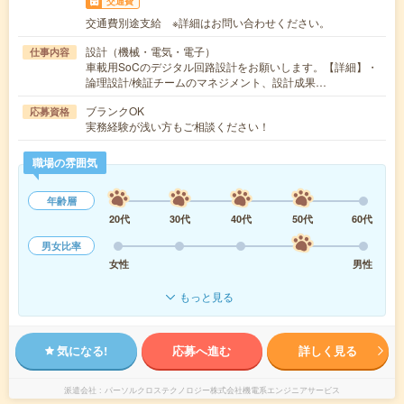
交通費
交通費別途支給 ※詳細はお問い合わせください。
設計（機械・電気・電子）
仕事内容
車載用SoCのデジタル回路設計をお願いします。【詳細】・
論理設計/検証チームのマネジメント、設計成果…
ブランクOK
応募資格
実務経験が浅い方もご相談ください！
職場の雰囲気
年齢層
20代
30代
40代
50代
60代
男女比率
女性
男性
もっと見る
気になる!
応募へ進む
詳しく見る
派遣会社
パーソルクロステクノロジー株式会社機電系エンジニアサービス