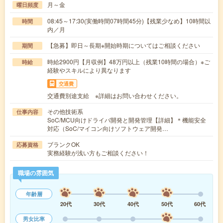
月～金
曜日頻度
08:45～17:30(実働時間07時間45分)【残業少なめ】10時間以
時間
内／月
【急募】即日～長期※開始時期についてはご相談ください
期間
時給2900円【月収例】48万円以上（残業10時間の場合）※ご
時給
経験やスキルにより異なります
交通費
交通費別途支給 ※詳細はお問い合わせください。
その他技術系
仕事内容
SoC/MCU向けドライバ開発と開発管理【詳細】＊機能安全
対応（SoC/マイコン向けソフトウェア開発…
ブランクOK
応募資格
実務経験が浅い方もご相談ください！
職場の雰囲気
年齢層
20代
30代
40代
50代
60代
男女比率