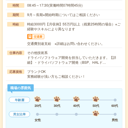
08:45～17:30(実働時間07時間45分)
時間
9月～長期※開始時期についてはご相談ください
期間
時給3000円【月収例】55万円以上（残業25時間の場合）※ご
時給
経験やスキルにより異なります
交通費
交通費別途支給 ※詳細はお問い合わせください。
その他技術系
仕事内容
ドライバソフトウェア開発を担当していただきます。【詳
細】・ドライバソフトウェア開発（BSP、HALド…
ブランクOK
応募資格
実務経験が浅い方もご相談ください！
職場の雰囲気
年齢層
20代
30代
40代
50代
60代
男女比率
女性
男性