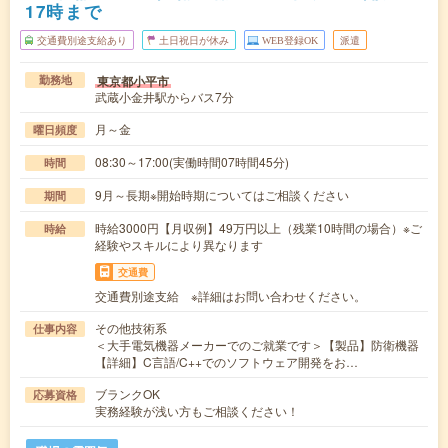
17時まで
交通費別途支給あり
土日祝日が休み
WEB登録OK
派遣
東京都小平市
勤務地
武蔵小金井駅からバス7分
月～金
曜日頻度
08:30～17:00(実働時間07時間45分)
時間
9月～長期※開始時期についてはご相談ください
期間
時給3000円【月収例】49万円以上（残業10時間の場合）※ご
時給
経験やスキルにより異なります
交通費
交通費別途支給 ※詳細はお問い合わせください。
その他技術系
仕事内容
＜大手電気機器メーカーでのご就業です＞【製品】防衛機器
【詳細】C言語/C++でのソフトウェア開発をお…
ブランクOK
応募資格
実務経験が浅い方もご相談ください！