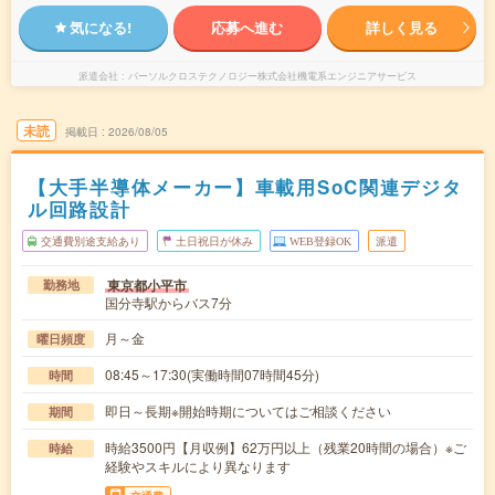
気になる!
応募へ進む
詳しく見る
派遣会社
パーソルクロステクノロジー株式会社機電系エンジニアサービス
未読
掲載日
2026/08/05
【大手半導体メーカー】車載用SoC関連デジタ
ル回路設計
交通費別途支給あり
土日祝日が休み
WEB登録OK
派遣
東京都小平市
勤務地
国分寺駅からバス7分
月～金
曜日頻度
08:45～17:30(実働時間07時間45分)
時間
即日～長期※開始時期についてはご相談ください
期間
時給3500円【月収例】62万円以上（残業20時間の場合）※ご
時給
経験やスキルにより異なります