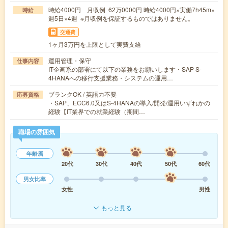
時給4000円 月収例 62万0000円 時給4000円×実働7h45m×
時給
週5日×4週 ※月収例を保証するものではありません。
交通費
1ヶ月3万円を上限として実費支給
運用管理・保守
仕事内容
IT企画系の部署にて以下の業務をお願いします・SAP S-
4HANAへの移行支援業務・システムの運用…
ブランクOK / 英語力不要
応募資格
・SAP、ECC6.0又はS-4HANAの導入/開発/運用いずれかの
経験【IT業界での就業経験（期間…
職場の雰囲気
年齢層
20代
30代
40代
50代
60代
男女比率
女性
男性
もっと見る