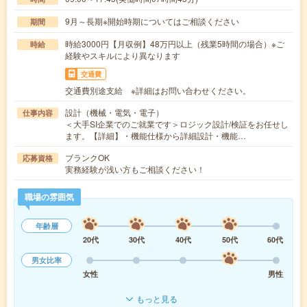
9月～長期※開始時期についてはご相談ください
期間
時給3000円【月収例】48万円以上（残業5時間の場合）※ご
時給
経験やスキルにより異なります
交通費
交通費別途支給 ※詳細はお問い合わせください。
設計（機械・電気・電子）
仕事内容
＜大手SI企業でのご就業です＞ロジック設計/検証をお任せし
ます。【詳細】・機能仕様から詳細設計・機能…
ブランクOK
応募資格
実務経験が浅い方もご相談ください！
職場の雰囲気
年齢層
20代
30代
40代
50代
60代
男女比率
女性
男性
もっと見る