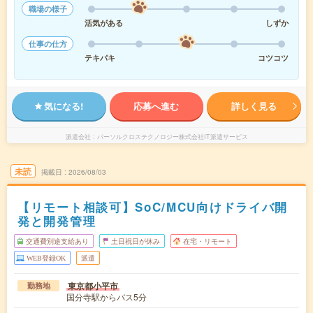
職場の様子
活気がある
しずか
仕事の仕方
テキパキ
コツコツ
気になる!
応募へ進む
詳しく見る
派遣会社
パーソルクロステクノロジー株式会社IT派遣サービス
未読
掲載日
2026/08/03
【リモート相談可】SoC/MCU向けドライバ開
発と開発管理
交通費別途支給あり
土日祝日が休み
在宅・リモート
WEB登録OK
派遣
東京都小平市
勤務地
国分寺駅からバス5分