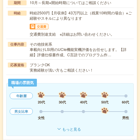
10月～長期※開始時期についてはご相談ください
期間
時給2500円【月収例】43万円以上（残業10時間の場合）※ご
時給
経験やスキルにより異なります
交通費
交通費別途支給 ※詳細はお問い合わせください。
その他技術系
仕事内容
車載向けLSI用のUCIe機能実機評価をお任せします。【詳
細】評価仕様書作成、C言語でのプログラム作…
ブランクOK
応募資格
実務経験が浅い方もご相談ください！
職場の雰囲気
年齢層
20代
30代
40代
50代
60代
男女比率
女性
男性
もっと見る