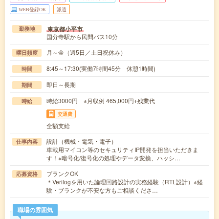
WEB登録OK
派遣
東京都小平市
勤務地
国分寺駅から民間バス10分
月～金（週5日／土日祝休み）
曜日頻度
8:45～17:30(実働7時間45分 休憩1時間)
時間
即日～長期
期間
時給3000円 ※月収例 465,000円+残業代
時給
交通費
全額支給
設計（機械・電気・電子）
仕事内容
車載用マイコン等のセキュリティIP開発を担当いただきま
す！※暗号化/復号化の処理やデータ変換、ハッシ…
ブランクOK
応募資格
＊Verilogを用いた論理回路設計の実務経験（RTL設計）※経
験・ブランクが不安な方もご相談くださ…
職場の雰囲気