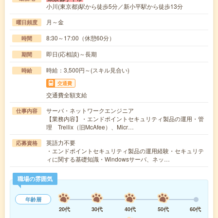
小川(東京都)駅から徒歩5分／新小平駅から徒歩13分
月～金
曜日頻度
8:30～17:00（休憩60分）
時間
即日(応相談)～長期
期間
時給：3,500円～(スキル見合い)
時給
交通費
交通費全額支給
サーバ・ネットワークエンジニア
仕事内容
【業務内容】・エンドポイントセキュリティ製品の運用・管
理 Trellix（旧McAfee）、Micr…
英語力不要
応募資格
・エンドポイントセキュリティ製品の運用経験・セキュリテ
ィに関する基礎知識・Windowsサーバ、ネッ…
職場の雰囲気
年齢層
20代
30代
40代
50代
60代