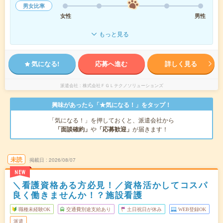
男女比率
女性
男性
もっと見る
気になる!
応募へ進む
詳しく見る
派遣会社
株式会社ＦＧＬテクノソリューションズ
興味があったら「★気になる！」をタップ！
「気になる！」を押しておくと、派遣会社から
「面談確約」
や
「応募歓迎」
が届きます！
未読
掲載日
2026/08/07
NEW
＼看護資格ある方必見！／資格活かしてコスパ
良く働きませんか！？施設看護
職種未経験OK
交通費別途支給あり
土日祝日が休み
WEB登録OK
派遣