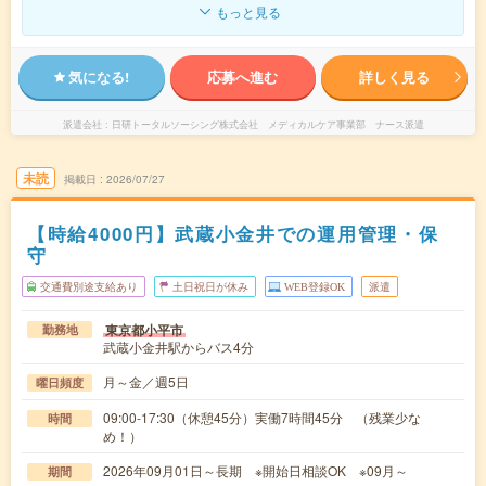
もっと見る
気になる!
応募へ進む
詳しく見る
派遣会社
日研トータルソーシング株式会社 メディカルケア事業部 ナース派遣
未読
掲載日
2026/07/27
【時給4000円】武蔵小金井での運用管理・保
守
交通費別途支給あり
土日祝日が休み
WEB登録OK
派遣
東京都小平市
勤務地
武蔵小金井駅からバス4分
月～金／週5日
曜日頻度
09:00-17:30（休憩45分）実働7時間45分 （残業少な
時間
め！）
2026年09月01日～長期 ※開始日相談OK ※09月～
期間