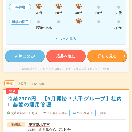
年齢層
20代
30代
40代
50代
60代
職場の様子
活気がある
しずか
もっと見る
気になる!
応募へ進む
詳しく見る
派遣会社
パーソルエクセルHRパートナーズ株式会社（エンジニア部門）
未読
掲載日
2026/08/06
NEW
時給2300円！【9月開始＊大手グループ】社内
IT基盤の運用管理
交通費別途支給あり
土日祝日が休み
WEB登録OK
派遣
東京都小平市
勤務地
武蔵小金井駅からバス10分