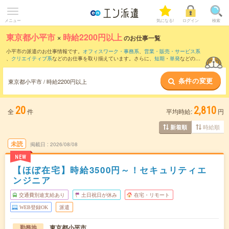
メニュー
気になる!
ログイン
検索
東京都小平市
×
時給2200円以上
のお仕事一覧
小平市の派遣のお仕事情報です。
オフィスワーク・事務系
、
営業・販売・サービス系
、
クリエイティブ系
などのお仕事を取り揃えています。さらに、
短期
・
単発
などの期
間や、
職種未経験OK
などのこだわり条件で絞り込んでいただけます。
条件の変更
東京都小平市 / 時給2200円以上
20
2,810
全
件
平均時給:
円
時給順
新着順
未読
掲載日
2026/08/08
NEW
【ほぼ在宅】時給3500円～！セキュリティエ
ンジニア
交通費別途支給あり
土日祝日が休み
在宅・リモート
WEB登録OK
派遣
東京都小平市
勤務地