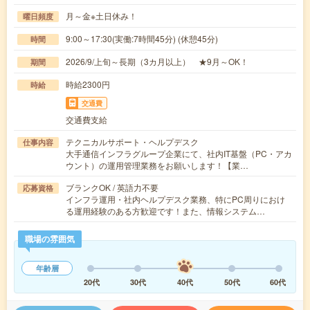
月～金※土日休み！
曜日頻度
9:00～17:30(実働:7時間45分) (休憩45分)
時間
2026/9/上旬～長期（3カ月以上） ★9月～OK！
期間
時給2300円
時給
交通費
交通費支給
テクニカルサポート・ヘルプデスク
仕事内容
大手通信インフラグループ企業にて、社内IT基盤（PC・アカ
ウント）の運用管理業務をお願いします！【業…
ブランクOK / 英語力不要
応募資格
インフラ運用・社内ヘルプデスク業務、特にPC周りにおけ
る運用経験のある方歓迎です！また、情報システム…
職場の雰囲気
年齢層
20代
30代
40代
50代
60代