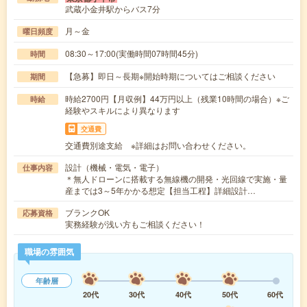
武蔵小金井駅からバス7分
月～金
曜日頻度
08:30～17:00(実働時間07時間45分)
時間
【急募】即日～長期※開始時期についてはご相談ください
期間
時給2700円【月収例】44万円以上（残業10時間の場合）※ご
時給
経験やスキルにより異なります
交通費
交通費別途支給 ※詳細はお問い合わせください。
設計（機械・電気・電子）
仕事内容
＊無人ドローンに搭載する無線機の開発・光回線で実施・量
産までは3～5年かかる想定【担当工程】詳細設計…
ブランクOK
応募資格
実務経験が浅い方もご相談ください！
職場の雰囲気
年齢層
20代
30代
40代
50代
60代