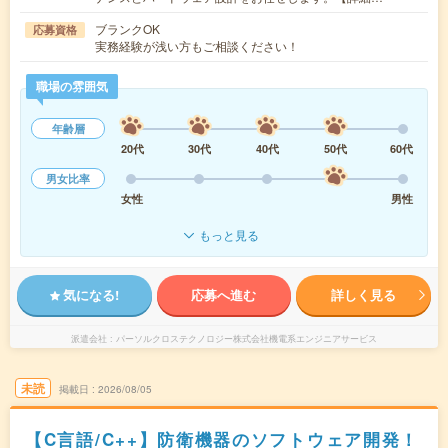
ブランクOK
応募資格
実務経験が浅い方もご相談ください！
職場の雰囲気
年齢層
20代
30代
40代
50代
60代
男女比率
女性
男性
もっと見る
気になる!
応募へ進む
詳しく見る
派遣会社
パーソルクロステクノロジー株式会社機電系エンジニアサービス
未読
掲載日
2026/08/05
【C言語/C++】防衛機器のソフトウェア開発！