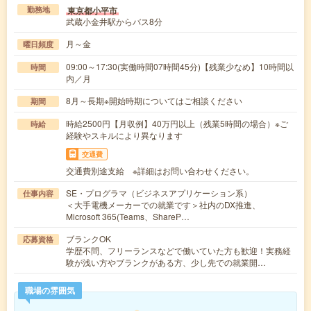
東京都小平市
勤務地
武蔵小金井駅からバス8分
月～金
曜日頻度
09:00～17:30(実働時間07時間45分)【残業少なめ】10時間以
時間
内／月
8月～長期※開始時期についてはご相談ください
期間
時給2500円【月収例】40万円以上（残業5時間の場合）※ご
時給
経験やスキルにより異なります
交通費
交通費別途支給 ※詳細はお問い合わせください。
SE・プログラマ（ビジネスアプリケーション系）
仕事内容
＜大手電機メーカーでの就業です＞社内のDX推進、
Microsoft 365(Teams、ShareP…
ブランクOK
応募資格
学歴不問、フリーランスなどで働いていた方も歓迎！実務経
験が浅い方やブランクがある方、少し先での就業開…
職場の雰囲気