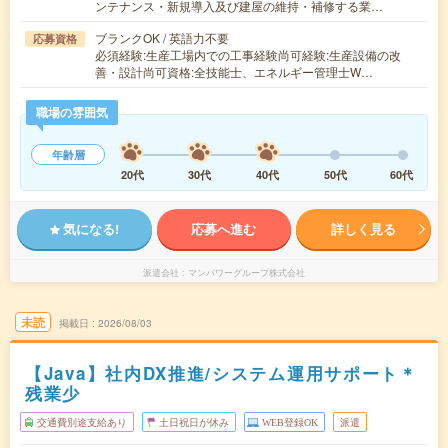
ンテナンス・新規導入及び建屋の維持・補修する業…
ブランクOK / 英語力不要
応募資格
必須経験:生産工場内での工事経験尚可経験:生産設備の改
善・設計尚可資格:全技能士、エネルギー管理士W…
職場の雰囲気
年齢層
20代
30代
40代
50代
60代
気になる!
応募へ進む
詳しく見る
派遣会社
マンパワーグループ株式会社
未読
掲載日
2026/08/03
【Java】社内DX推進/システム運用サポート＊
残業少
交通費別途支給あり
土日祝日が休み
WEB登録OK
派遣