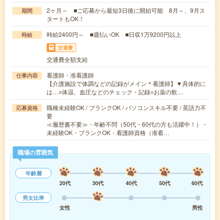
2ヶ月～ ■ご応募から最短3日後に開始可能 8月～、9月ス
期間
タートもOK！
時給2400円～ ■週払いOK ■日収1万9200円以上
時給
交通費
交通費全額支給
看護師・准看護師
仕事内容
【介護施設で体調などの記録がメイン＊看護師】▼具体的に
は…○体温、血圧などのチェック・記録○お薬の飲…
職種未経験OK / ブランクOK / パソコンスキル不要 / 英語力不
応募資格
要
≪履歴書不要≫・年齢不問（50代・60代の方も活躍中！）・
未経験OK・ブランクOK・看護師資格（准看…
職場の雰囲気
年齢層
20代
30代
40代
50代
60代
男女比率
女性
男性