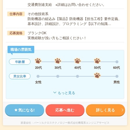
交通費別途支給 ※詳細はお問い合わせください。
その他技術系
仕事内容
防衛機器の組込み【製品】防衛機器【担当工程】要件定義、
基本設計、詳細設計、プログラミング【以下の知識…
ブランクOK
応募資格
実務経験が浅い方もご相談ください！
職場の雰囲気
年齢層
20代
30代
40代
50代
60代
男女比率
女性
男性
もっと見る
気になる!
応募へ進む
詳しく見る
派遣会社
パーソルクロステクノロジー株式会社機電系エンジニアサービス