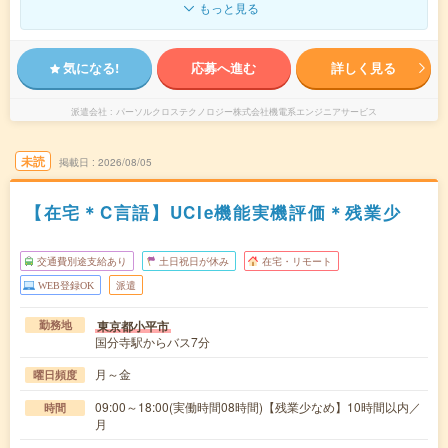
もっと見る
気になる!
応募へ進む
詳しく見る
派遣会社
パーソルクロステクノロジー株式会社機電系エンジニアサービス
未読
掲載日
2026/08/05
【在宅＊C言語】UCIe機能実機評価＊残業少
交通費別途支給あり
土日祝日が休み
在宅・リモート
WEB登録OK
派遣
東京都小平市
勤務地
国分寺駅からバス7分
月～金
曜日頻度
09:00～18:00(実働時間08時間)【残業少なめ】10時間以内／
時間
月