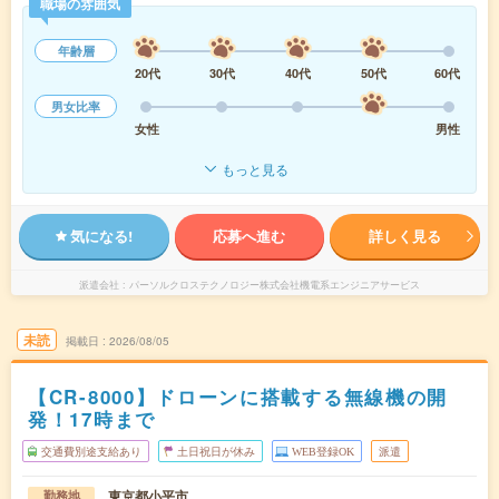
職場の雰囲気
年齢層
20代
30代
40代
50代
60代
男女比率
女性
男性
もっと見る
気になる!
応募へ進む
詳しく見る
派遣会社
パーソルクロステクノロジー株式会社機電系エンジニアサービス
未読
掲載日
2026/08/05
【CR-8000】ドローンに搭載する無線機の開
発！17時まで
交通費別途支給あり
土日祝日が休み
WEB登録OK
派遣
東京都小平市
勤務地