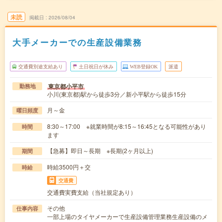
未読
掲載日
2026/08/04
大手メーカーでの生産設備業務
交通費別途支給あり
土日祝日が休み
WEB登録OK
派遣
東京都小平市
勤務地
小川(東京都)駅から徒歩3分／新小平駅から徒歩15分
月～金
曜日頻度
8:30～17:00 ※就業時間が8:15～16:45となる可能性があり
時間
ます
【急募】即日～長期 ※長期(2ヶ月以上)
期間
時給3500円＋交
時給
交通費
交通費実費支給（当社規定あり）
その他
仕事内容
一部上場のタイヤメーカーで生産設備管理業務生産設備のメ