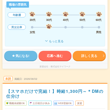
職場の雰囲気
年齢層
20代
30代
40代
50代
60代
男女比率
女性
男性
もっと見る
気になる!
応募へ進む
詳しく見る
派遣会社
株式会社マイワーク
未読
掲載日
2026/08/02
【スマホだけで完結！】時給1,300円～＊DMの
仕分け
職種未経験OK
土日祝日が休み
WEB登録OK
派遣