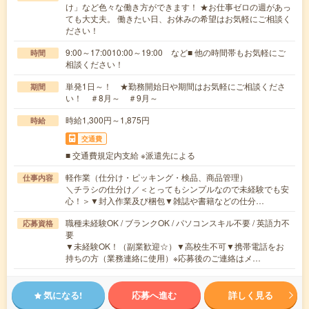
け」など色々な働き方ができます！ ★お仕事ゼロの週があっ
ても大丈夫。 働きたい日、お休みの希望はお気軽にご相談く
ださい！
9:00～17:0010:00～19:00 など■ 他の時間帯もお気軽にご
時間
相談ください！
単発1日～！ ★勤務開始日や期間はお気軽にご相談くださ
期間
い！ ＃8月～ ＃9月～
時給1,300円～1,875円
時給
交通費
■ 交通費規定内支給 ※派遣先による
軽作業（仕分け・ピッキング・検品、商品管理）
仕事内容
＼チラシの仕分け／＜とってもシンプルなので未経験でも安
心！＞▼封入作業及び梱包▼雑誌や書籍などの仕分…
職種未経験OK / ブランクOK / パソコンスキル不要 / 英語力不
応募資格
要
▼未経験OK！（副業歓迎☆）▼高校生不可▼携帯電話をお
持ちの方（業務連絡に使用）※応募後のご連絡はメ…
気になる!
応募へ進む
詳しく見る