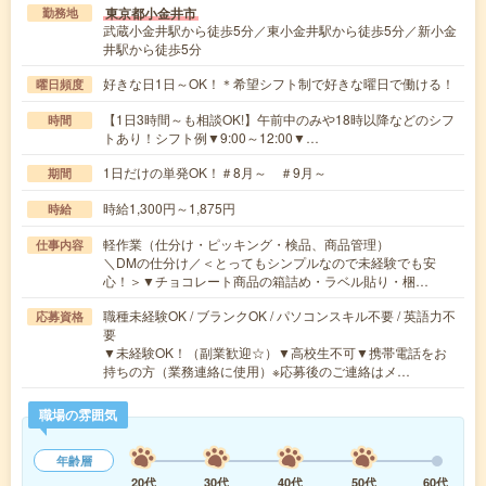
東京都小金井市
勤務地
武蔵小金井駅から徒歩5分／東小金井駅から徒歩5分／新小金
井駅から徒歩5分
好きな日1日～OK！＊希望シフト制で好きな曜日で働ける！
曜日頻度
【1日3時間～も相談OK!】午前中のみや18時以降などのシフ
時間
トあり！シフト例▼9:00～12:00▼…
1日だけの単発OK！＃8月～ ＃9月～
期間
時給1,300円～1,875円
時給
軽作業（仕分け・ピッキング・検品、商品管理）
仕事内容
＼DMの仕分け／＜とってもシンプルなので未経験でも安
心！＞▼チョコレート商品の箱詰め・ラベル貼り・梱…
職種未経験OK / ブランクOK / パソコンスキル不要 / 英語力不
応募資格
要
▼未経験OK！（副業歓迎☆）▼高校生不可▼携帯電話をお
持ちの方（業務連絡に使用）※応募後のご連絡はメ…
職場の雰囲気
年齢層
20代
30代
40代
50代
60代