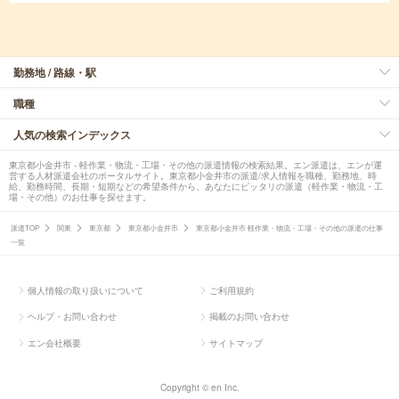
勤務地 / 路線・駅
職種
人気の検索インデックス
東京都小金井市 - 軽作業・物流・工場・その他の派遣情報の検索結果。エン派遣は、エンが運
営する人材派遣会社のポータルサイト。東京都小金井市の派遣/求人情報を職種、勤務地、時
給、勤務時間、長期・短期などの希望条件から、あなたにピッタリの派遣（軽作業・物流・工
場・その他）のお仕事を探せます。
派遣TOP
関東
東京都
東京都小金井市
東京都小金井市 軽作業・物流・工場・その他の派遣の仕事
一覧
個人情報の取り扱いについて
ご利用規約
ヘルプ・お問い合わせ
掲載のお問い合わせ
エン会社概要
サイトマップ
Copyright © en Inc.