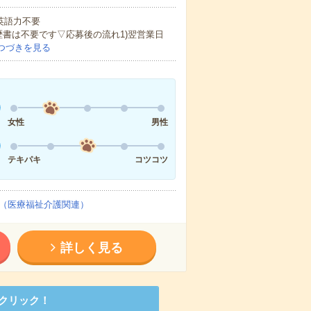
 英語力不要
歴書は不要です▽応募後の流れ1)翌営業日
つづきを見る
女性
男性
テキパキ
コツコツ
（医療福祉介護関連）
詳しく見る
クリック！