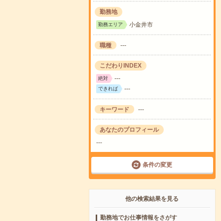
勤務地
小金井市
勤務エリア
職種
---
こだわりINDEX
---
絶対
---
できれば
キーワード
---
あなたのプロフィール
---
条件の変更
他の検索結果を見る
勤務地でお仕事情報をさがす