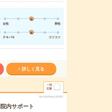
女性
男性
テキパキ
コツコツ
詳しく見る
一括
応募
No.KSAINms130501
病院内サポート