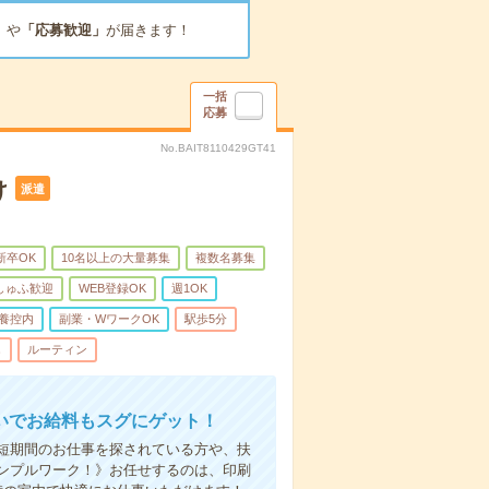
」
や
「応募歓迎」
が届きます！
一括
応募
No.BAIT8110429GT41
け
派遣
新卒OK
10名以上の大量募集
複数名募集
しゅふ歓迎
WEB登録OK
週1OK
養控内
副業・WワークOK
駅歩5分
し
ルーティン
いでお給料もスグにゲット！
！短期間のお仕事を探されている方や、扶
ンプルワーク！》お任せするのは、印刷