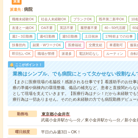
派遣
病院
派遣先
職種未経験OK
社会人未経験OK
ブランクOK
既卒第二新卒OK
10
友達と一緒OK
OA不要
英語不要
履歴書不要
40～50代活躍
6
週2～3日勤務
週4日勤務
週5日勤務
土日祝休
17時前までの仕事
扶養控内
副業・WワークOK
医療福祉
交費支給
車通勤可
服装
即日払いOK
職場が禁煙
派遣多
電話対応なし
ルーティン
自転
ここがポイント！
業務はシンプル、でも病院にとって欠かせない役割なん
【まさに医療現場の名脇役！感謝される仕事です】看護助手のお仕事
療の準備や病棟内の環境整備、備品の補充など、患者と直接関わらな
として現場を支えていきます。【医療行為はナシ！だから未経験でも
療行為は一切ありません。そのため未経験の方でも病院勤務デビュー
勤務地
東京都小金井市
武蔵小金井駅から---分／東小金井駅から---分／新小金井
曜日頻度
平日のみ週3日～OK！