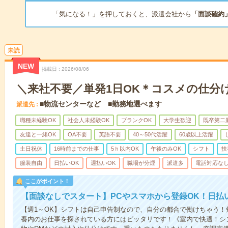
「気になる！」を押しておくと、派遣会社から
「面談確約
未読
NEW
掲載日
2026/08/06
＼来社不要／単発1日OK＊コスメの仕分
■物流センターなど ■勤務地選べます
派遣先
職種未経験OK
社会人未経験OK
ブランクOK
大学生歓迎
既卒第二
友達と一緒OK
OA不要
英語不要
40～50代活躍
60歳以上活躍
土日祝休
16時前までの仕事
5ｈ以内OK
午後のみOK
シフト
扶
服装自由
日払いOK
週払いOK
職場が分煙
派遣多
電話対応な
ここがポイント！
【面談なしでスタート】PCやスマホから登録OK！日払
【週1～OK】シフトは自己申告制なので、自分の都合で働けちゃう
養内のお仕事を探されている方にはピッタリです！《室内で快適！シ