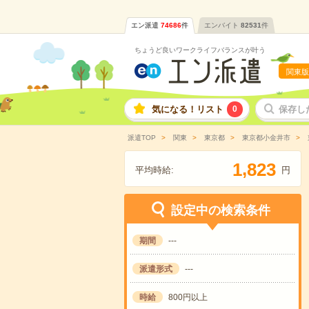
エン派遣
74686
件
エンバイト
82531
件
ちょうど良いワークライフバランスが叶う
関東版
気になる！リスト
0
保存し
派遣TOP
関東
東京都
東京都小金井市
,
1
8
2
3
平均時給:
円
設定中の検索条件
期間
---
派遣形式
---
時給
800円以上