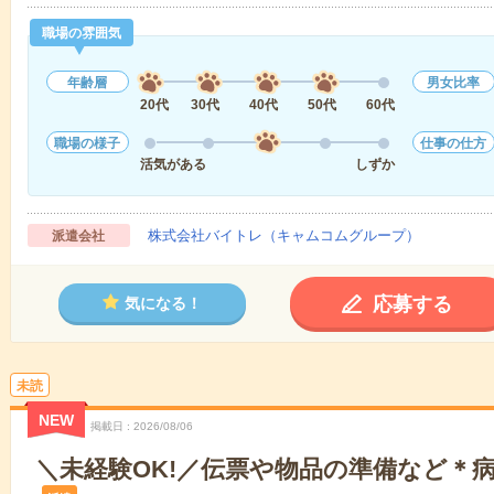
職場の雰囲気
年齢層
男女比率
20代
30代
40代
50代
60代
職場の様子
仕事の仕方
活気がある
しずか
株式会社バイトレ（キャムコムグループ）
派遣会社
応募する
気になる！
未読
NEW
掲載日
2026/08/06
＼未経験OK!／伝票や物品の準備など＊