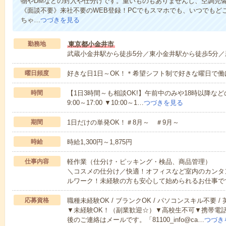
物やDMなどの封入や仕分けです。重いものもありませんし、空調完
《面談不要》来社不要のWEB登録！PCでもスマホでも、いつでもど
ちゃ…
つづきを見る
勤務地
東京都小金井市
武蔵小金井駅から徒歩5分／東小金井駅から徒歩5分／
曜日頻度
好きな日1日～OK！＊希望シフト制で好きな曜日で働
時間
【1日3時間～も相談OK!】午前中のみや18時以降などの
9:00～17:00 ▼10:00～1…
つづきを見る
期間
1日だけの単発OK！＃8月～ ＃9月～
時給
時給1,300円～1,875円
仕事内容
軽作業（仕分け・ピッキング・検品、商品管理）
＼コスメの仕分け／快適！オフィスなど室内のカンタ
ルワーク！未経験の方も安心して始められるお仕事で
応募資格
職種未経験OK / ブランクOK / パソコンスキル不要 /
▼未経験OK！（副業歓迎☆）▼高校生不可▼携帯電
後のご連絡はメールです。「81100_info@ca…
つづき