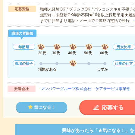
応募資格
職種未経験OK / ブランクOK / パソコンスキル不要 /
無資格・未経験OK年齢不問★10名以上採用予定★履
までに担当より電話・メールでご連絡2)電話で登録…
職場の雰囲気
年齢層
男女比率
20代
30代
40代
50代
60代
職場の様子
仕事の仕方
活気がある
しずか
マンパワーグループ株式会社 ケアサービス事業部 
派遣会社
応募する
気になる！
興味があったら「★気になる！」を