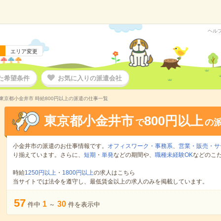
ヘル
エリア変更
た希望条件
お気に入りの派遣会社
東京都小金井市 時給800円以上の派遣の仕事一覧
東京都小金井市
800円以上
で
の
小金井市の派遣のお仕事情報です。
オフィスワーク・事務系
、
営業・販売・サ
り揃えています。さらに、
短期
・
単発
などの期間や、
職種未経験OK
などのこ
時給
1250円以上
・
1800円以上
の求人はこちら
当サイトでは法令を遵守し、最低賃金以上の求人のみを掲載しています。
57
1
30
件中
～
件を表示中