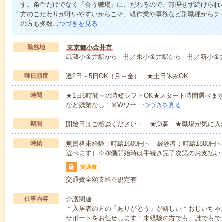
す。条件だけでなく「合う職場」にこだわるので、無理せず続けられ
方のこだわりが叶いやすいからこそ、軽作業や事務など別職種からチャ
の方も多数…
つづきを見る
勤務地
東京都小金井市
武蔵小金井駅から---分／東小金井駅から---分／新小金井
曜日頻度
週2日～5日OK（月～金） ★土日休みOK
時間
★1日6時間～の時短シフトOK★スタート時間選べます！7:00～1
など残業なし！※Wワー…
つづきを見る
期間
開始日はご相談ください！ ★急募 ★職場が気に入
時給
無資格未経験：時給1600円～ 経験者：時給1800
選べます）※稼働開始時は手続き完了次第のお支払い
交通費
交通費全額支給※規定有
仕事内容
介護関連
＊入居者の方の「ありがとう」が嬉しい＊おじいちゃ
サポートをお任せします！未経験の方でも、誰でもで