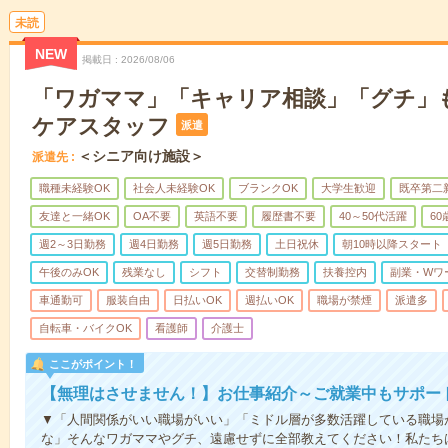
未読
NEW
掲載日
2026/08/06
「ワガママ」「キャリア相談」「グチ」もW
ケアスタッフ
派遣
＜シニア向け施設＞
派遣先
職種未経験OK
社会人未経験OK
ブランクOK
大学生歓迎
既卒第二
友達と一緒OK
OA不要
英語不要
履歴書不要
40～50代活躍
6
週2～3日勤務
週4日勤務
週5日勤務
土日祝休
朝10時以降スタート
午後のみOK
残業なし
シフト
交替制勤務
扶養控内
副業・Wワ
車通勤可
服装自由
日払いOK
週払いOK
職場が禁煙
派遣多
自転車・バイクOK
看護師
介護士
ここがポイント！
【無理はさせません！】お仕事紹介～ご就業中もサポー
▼「人間関係がいい職場がいい」「ミドル層が多数活躍している職場
な」そんなワガママやグチ、遠慮せずに全部教えてください！私たち