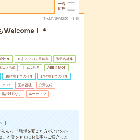
一括
応募
No.MANPWK856443-30
elcome！＊
新卒OK
10名以上の大量募集
複数名募集
0歳以上活躍
しゅふ歓迎
WEB登録OK
16時前までの仕事
17時前までの仕事
ークOK
医療福祉
交費支給
電話対応なし
ルーティン
ト！
がいい」「職場を変えた方がいいのか
は、本音をもとにお仕事をご紹介しま