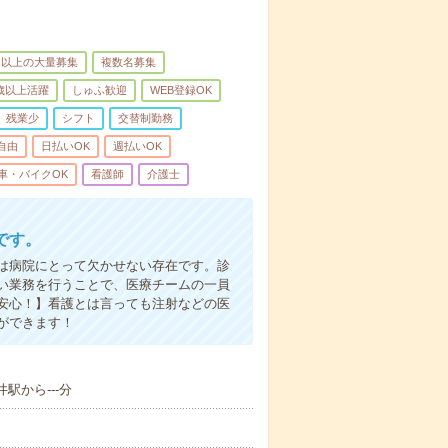
名以上の大量募集
複数名募集
0歳以上活躍
しゅふ歓迎
WEB登録OK
残業少
シフト
交替制勤務
自由
日払いOK
週払いOK
車・バイクOK
看護師
介護士
です。
は病院にとって欠かせない存在です。診
い業務を行うことで、医療チームの一員
安心！】看護とは言っても注射などの医
ができます！
駅から---分