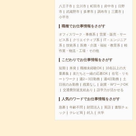
八王子市
立川市
町田市
府中市
日野
市
武蔵野市
多摩市
調布市
三鷹市
小平市
職種でお仕事情報をさがす
オフィスワーク・事務系
営業・販売・サー
ビス系
クリエイティブ系
IT・エンジニア
系
技術系
医療・介護・福祉・教育系
軽
作業・物流・工場・その他
こだわりでお仕事情報をさがす
短期
単発
職種未経験OK
10名以上の大
量募集
友だちと一緒の応募OK
在宅・リモ
ートワーク
週2～3日勤務
週4日勤務
土
日祝のみ勤務
残業なし
副業・WワークOK
交通費別途支給あり
語学力が活かせる
人気のワードでお仕事情報をさがす
急募
年齢不問
財団法人
英語
書類チェ
ック
テレビ局
封入
大学