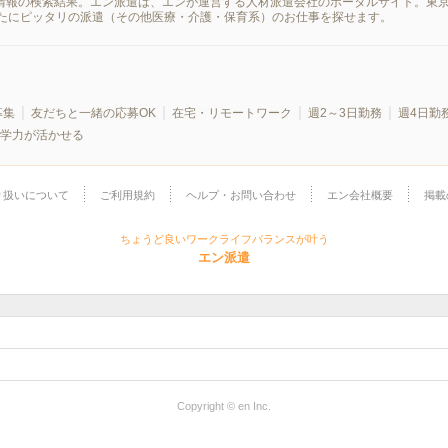
遣情報の検索結果。エン派遣は、エンが運営する人材派遣会社のポータルサイト。東
たにピッタリの派遣（その他医療・介護・保育系）のお仕事を探せます。
募集
友だちと一緒の応募OK
在宅・リモートワーク
週2～3日勤務
週4日勤
学力が活かせる
り扱いについて
ご利用規約
ヘルプ・お問い合わせ
エン会社概要
掲載
ちょうど良いワークライフバランスが叶う
エン派遣
Copyright © en Inc.