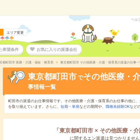
ヘル
エリア変更
た希望条件
お気に入りの派遣会社
京都町田市 医療・介護・福祉・教育系
東京都町田市 その他医療・介護・保育系の派遣の仕事一
東京都町田市
その他医療・
で
事情報一覧
町田市の派遣のお仕事情報です。その他医療・介護・保育系のお仕事の他に、
を取り揃えています。さらに、
短期
・
単発
などの期間や、
職種未経験OK
など
「
東京都町田市
×
その他医療・介
に関するエン派遣は見つかりません