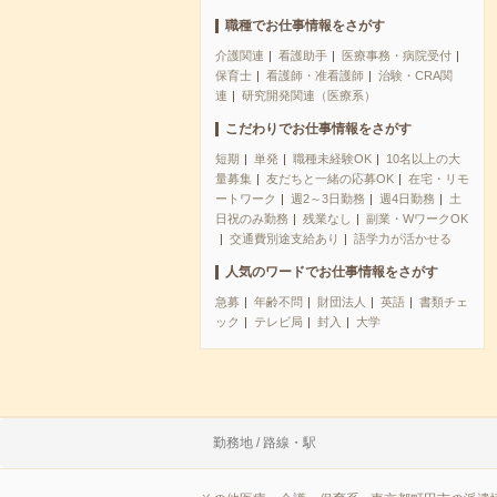
職種でお仕事情報をさがす
介護関連
看護助手
医療事務・病院受付
保育士
看護師・准看護師
治験・CRA関
連
研究開発関連（医療系）
こだわりでお仕事情報をさがす
短期
単発
職種未経験OK
10名以上の大
量募集
友だちと一緒の応募OK
在宅・リモ
ートワーク
週2～3日勤務
週4日勤務
土
日祝のみ勤務
残業なし
副業・WワークOK
交通費別途支給あり
語学力が活かせる
人気のワードでお仕事情報をさがす
急募
年齢不問
財団法人
英語
書類チェ
ック
テレビ局
封入
大学
勤務地 / 路線・駅