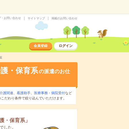
プ・お問い合わせ
サイトマップ
掲載のお問い合わせ
会員登録
ログイン
覧
介護・保育系
の派遣のお仕
介護関連
、
看護助手
、
医療事務・病院受付
など
のこだわり条件で絞り込んでいただけます。
護・保育系
」
でした。