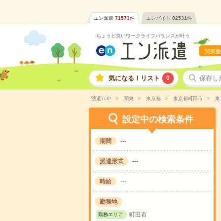
エン派遣
71573
件
エンバイト
82531
件
ちょうど良いワークライフバランスが叶う
関東版
気になる！リスト
0
保存し
派遣TOP
関東
東京都
東京都町田市
東
設定中の検索条件
期間
---
派遣形式
---
時給
---
勤務地
町田市
勤務エリア