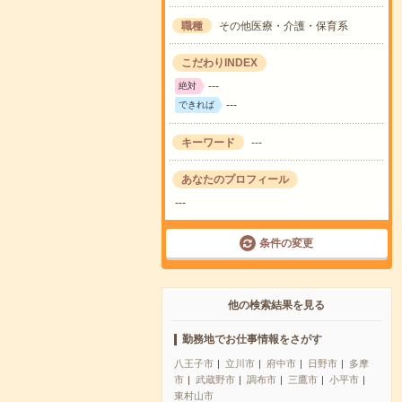
職種
その他医療・介護・保育系
こだわりINDEX
---
絶対
---
できれば
キーワード
---
あなたのプロフィール
---
条件の変更
他の検索結果を見る
勤務地でお仕事情報をさがす
八王子市
立川市
府中市
日野市
多摩
市
武蔵野市
調布市
三鷹市
小平市
東村山市