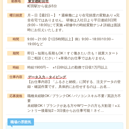
東京都町田市
勤務地
町田駅から徒歩5分
月～日【週2日～】 ＊週稼働により在宅頻度の変動あり ※完
曜日頻度
全在宅ではありません。 研修は入社日より平日連続3日間
(9:00～18:00)にて実施 ※研修中の時給変動ナシ♪ 詳細は面談
時にお伝えいたします。
9:00～21:00【1日5時間以上】例）9:00～18:00/10:00～
時間
19:00など
即日～短期も長期もOK！すぐ働きたい方も！就業スタート
期間
日ご相談ください！※単発のお仕事ではありません
時給1900円～ ※1日6h以上の勤務で日収1万円以上
時給
データ入力・タイピング
仕事内容
【お仕事内容】「ふるさと納税」に関する、注文データの登
録・確認作業です。具体的にお任せするのは…お名…
職種未経験OK / ブランクOK / パソコンスキル不要 / 英語力不
応募資格
要
未経験OK！ブランクがある方やWワークの方も大歓迎！※エ
ントリー後最短2～3日後からお仕事可能！ネイ…
職場の雰囲気