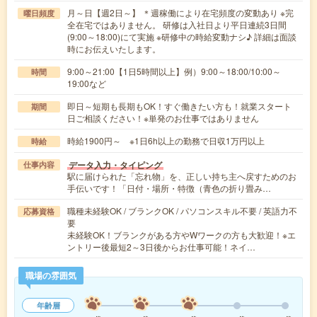
月～日【週2日～】 ＊週稼働により在宅頻度の変動あり ※完
曜日頻度
全在宅ではありません。 研修は入社日より平日連続3日間
(9:00～18:00)にて実施 ※研修中の時給変動ナシ♪ 詳細は面談
時にお伝えいたします。
9:00～21:00【1日5時間以上】例）9:00～18:00/10:00～
時間
19:00など
即日～短期も長期もOK！すぐ働きたい方も！就業スタート
期間
日ご相談ください！※単発のお仕事ではありません
時給1900円～ ※1日6h以上の勤務で日収1万円以上
時給
データ入力・タイピング
仕事内容
駅に届けられた「忘れ物」を、正しい持ち主へ戻すためのお
手伝いです！「日付・場所・特徴（青色の折り畳み…
職種未経験OK / ブランクOK / パソコンスキル不要 / 英語力不
応募資格
要
未経験OK！ブランクがある方やWワークの方も大歓迎！※エ
ントリー後最短2～3日後からお仕事可能！ネイ…
職場の雰囲気
年齢層