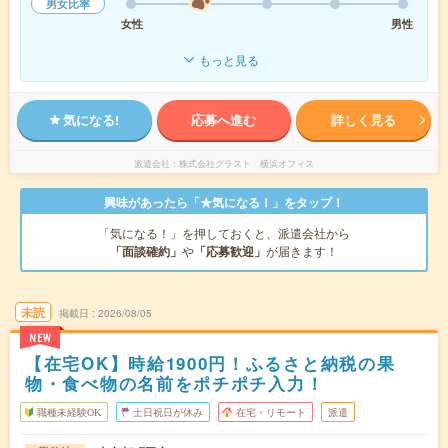
男女比率
女性
男性
もっと見る
気になる!
応募へ進む
詳しく見る
派遣会社
株式会社グラスト 横浜オフィス
興味があったら「★気になる！」をタップ！
「気になる！」を押しておくと、派遣会社から
「面談確約」
や
「応募歓迎」
が届きます！
未読
掲載日
2026/08/05
NEW
【在宅OK】時給1900円！ふるさと納税の果
物・食べ物の名前をポチポチ入力！
職種未経験OK
土日祝日が休み
在宅・リモート
派遣