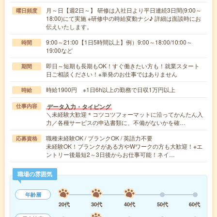
月～日【週2日～】 研修は入社日より平日連続3日間(9:00～
曜日頻度
18:00)にて実施 ※研修中の時給変動ナシ♪ 詳細は面談時にお
伝えいたします。
9:00～21:00【1日5時間以上】例）9:00～18:00/10:00～
時間
19:00など
即日～短期も長期もOK！すぐ働きたい方も！就業スタート
期間
日ご相談ください！※単発のお仕事ではありません
時給1900円 ※1日6h以上の勤務で日収1万円以上
時給
データ入力・タイピング
仕事内容
＼未経験大歓迎＊コツコツフォーマットに沿ってかんたん入
力／各種サービスの申込書類に、不備がないかを確…
職種未経験OK / ブランクOK / 英語力不要
応募資格
未経験OK！ブランクがある方やWワークの方も大歓迎！※エ
ントリー後最短2～3日後からお仕事可能！ネイ…
職場の雰囲気
年齢層
20代
30代
40代
50代
60代