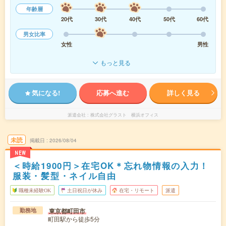
年齢層
20代
30代
40代
50代
60代
男女比率
女性
男性
もっと見る
気になる!
応募へ進む
詳しく見る
派遣会社
株式会社グラスト 横浜オフィス
未読
掲載日
2026/08/04
NEW
＜時給1900円＞在宅OK＊忘れ物情報の入力！
服装・髪型・ネイル自由
職種未経験OK
土日祝日が休み
在宅・リモート
派遣
東京都町田市
勤務地
町田駅から徒歩5分