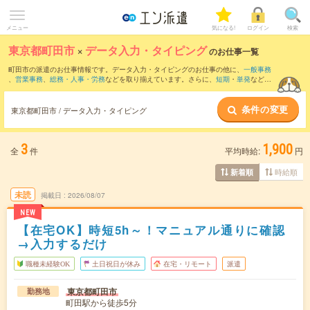
メニュー
気になる!
ログイン
検索
東京都町田市
×
データ入力・タイピング
のお仕事一覧
町田市の派遣のお仕事情報です。データ入力・タイピングのお仕事の他に、
一般事務
、
営業事務
、
総務・人事・労務
などを取り揃えています。さらに、
短期
・
単発
などの
期間や、
職種未経験OK
などのこだわり条件で絞り込んでいただけます。職種辞典：
デ
ータ入力・タイピングのお仕事とは？とは？
条件の変更
東京都町田市 / データ入力・タイピング
3
1,900
全
件
平均時給:
円
時給順
新着順
未読
掲載日
2026/08/07
NEW
【在宅OK】時短5h～！マニュアル通りに確認
→入力するだけ
職種未経験OK
土日祝日が休み
在宅・リモート
派遣
東京都町田市
勤務地
町田駅から徒歩5分