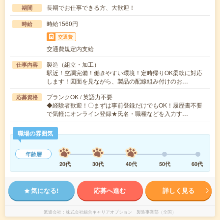
長期でお仕事できる方、大歓迎！
期間
時給1560円
時給
交通費
交通費規定内支給
製造（組立・加工）
仕事内容
駅近！空調完備！働きやすい環境！定時帰りOK柔軟に対応
します！図面を見ながら、製品の配線組み付けのお…
ブランクOK / 英語力不要
応募資格
◆経験者歓迎！〇まずは事前登録だけでもOK！履歴書不要
で気軽にオンライン登録★氏名・職種などを入力す…
職場の雰囲気
年齢層
20代
30代
40代
50代
60代
気になる!
応募へ進む
詳しく見る
派遣会社
株式会社綜合キャリアオプション 製造事業部（全国）