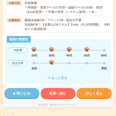
学校事務
仕事内容
＊時間割・授業データの管理＊成績データの分析・管理
（Excel使用）＊学籍の管理（システム使用）＊学…
職種未経験OK / ブランクOK / 英語力不要
応募資格
未経験OK！【必要なOAスキル】Excel（VLOOK関数） #初
めての派遣歓迎
職場の雰囲気
年齢層
20代
30代
40代
50代
60代
男女比率
女性
男性
もっと見る
気になる!
応募へ進む
詳しく見る
派遣会社
株式会社スタッフサービス