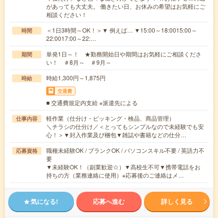
があっても大丈夫。 働きたい日、お休みの希望はお気軽にご
相談ください！
＜1日3時間～OK！＞▼ 例えば… ▼15:00～18:0015:00～
時間
22:0017:00～22:…
単発1日～！ ★勤務開始日や期間はお気軽にご相談くださ
期間
い！ ＃8月～ ＃9月～
時給1,300円～1,875円
時給
交通費
■ 交通費規定内支給 ※派遣先による
軽作業（仕分け・ピッキング・検品、商品管理）
仕事内容
＼チラシの仕分け／＜とってもシンプルなので未経験でも安
心！＞▼封入作業及び梱包▼雑誌や書籍などの仕分…
職種未経験OK / ブランクOK / パソコンスキル不要 / 英語力不
応募資格
要
▼未経験OK！（副業歓迎☆）▼高校生不可▼携帯電話をお
持ちの方（業務連絡に使用）※応募後のご連絡はメ…
気になる!
応募へ進む
詳しく見る