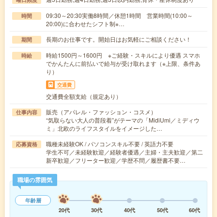
09:30～20:30実働8時間／休憩1時間 営業時間(10:00～
時間
20:00)に合わせたシフト制※…
長期のお仕事です。開始日はお気軽にご相談ください！
期間
時給1500円～1600円 ※ご経験・スキルにより優遇 スマホ
時給
でかんたんに前払いで給与が受け取れます（※上限、条件あ
り）
交通費
交通費全額支給（規定あり）
販売（アパレル・ファッション・コスメ）
仕事内容
“気取らない大人の普段着”がテーマの「MidiUmi／ミディウ
ミ」北欧のライフスタイルをイメージした…
職種未経験OK / パソコンスキル不要 / 英語力不要
応募資格
学生不可／未経験歓迎／経験者優遇／主婦・主夫歓迎／第二
新卒歓迎／フリーター歓迎／学歴不問／履歴書不要…
職場の雰囲気
年齢層
20代
30代
40代
50代
60代