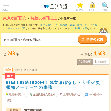
メニュー
気になる!
ログイン
検索
東京都町田市
×
時給850円以上
のお仕事一覧
町田市の派遣のお仕事情報です。
オフィスワーク・事務系
、
営業・販売・サービス系
、
クリエイティブ系
などのお仕事を取り揃えています。さらに、
短期
・
単発
などの期
間や、
職種未経験OK
などのこだわり条件で絞り込んでいただけます。
条件の変更
時給
1250円以上
・
1800円以上
の求人はこちら
東京都町田市 / 時給850円以上
当サイトでは法令を遵守し、最低賃金以上の求人のみを掲載しています。
248
1,603
全
件
平均時給:
円
時給順
新着順
未読
掲載日
2026/08/08
NEW
町田！時給1600円！残業ほぼなし・大手火災
報知メーカーでの事務
職種未経験OK
交通費別途支給あり
土日祝日が休み
WEB登録OK
派遣
東京都町田市
勤務地