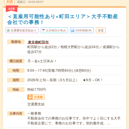
未読
掲載日
2026/08/07
NEW
＜直雇用可能性あり×町田エリア＞大手不動産
会社での事務！
交通費別途支給あり
土日祝日が休み
WEB登録OK
派遣
東京都町田市
勤務地
町田駅から徒歩2分／相模大野駅から徒歩24分／成瀬駅から
徒歩37分
月～金※土日休み！
曜日頻度
9:00～17:40(実働:7時間40分) (休憩60分)
時間
2026/9/上旬～長期（3カ月以上） ★9月～OK！
期間
時給1750円
時給
交通費
交通費支給
一般事務
仕事内容
不動産会社での事務のお仕事です。街中でよく目にする大手
不動産企業にて、事務のお仕事です。契約書作成、…