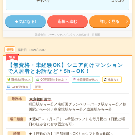
テキパキ
コツコツ
気になる!
応募へ進む
詳しく見る
派遣会社
パーソルテンプスタッフ株式会社 首都圏
未読
掲載日
2026/08/07
NEW
【無資格・未経験OK】シニア向けマンション
で入居者とお話など＊5h～OK！
職種未経験OK
交通費別途支給あり
土日祝日が休み
残業なし
WEB登録OK
派遣
東京都町田市
勤務地
町田駅から---分／南町田グランベリーパーク駅から---分／鶴
川駅から---分／多摩境駅から---分／成瀬駅から---分
★週4日～（月～日） ※希望のシフトを毎月提出（日数と曜
曜日頻度
日の組み合わせや固定も可）
★【日勤のみ】1日5時間～OK！≪シフト例≫9:00～
時間