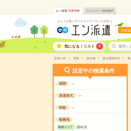
エン派遣
71570
件
エンバイト
82182
件
ちょうど良いワークライフバランスが叶う
関東版
気になる！リスト
0
保存し
派遣TOP
関東
東京都
東京都調布市
東
設定中の検索条件
期間
---
派遣形式
---
時給
---
勤務地
調布市
勤務エリア