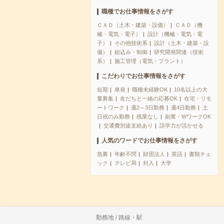
職種でお仕事情報をさがす
ＣＡＤ（土木・建築・設備）
ＣＡＤ（機
械・電気・電子）
設計（機械・電気・電
子）
その他技術系
設計（土木・建築・設
備）
組込み・制御
研究開発関連（技術
系）
施工管理（電気・プラント）
こだわりでお仕事情報をさがす
短期
単発
職種未経験OK
10名以上の大
量募集
友だちと一緒の応募OK
在宅・リモ
ートワーク
週2～3日勤務
週4日勤務
土
日祝のみ勤務
残業なし
副業・WワークOK
交通費別途支給あり
語学力が活かせる
人気のワードでお仕事情報をさがす
急募
年齢不問
財団法人
英語
書類チェ
ック
テレビ局
封入
大学
勤務地 / 路線・駅