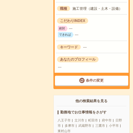
職種
施工管理（建設・土木・設備）
こだわりINDEX
---
絶対
---
できれば
キーワード
---
あなたのプロフィール
---
条件の変更
他の検索結果を見る
勤務地でお仕事情報をさがす
八王子市
立川市
町田市
府中市
日野
市
多摩市
武蔵野市
三鷹市
小平市
東村山市