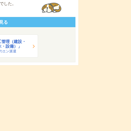
でした。
見る
工管理（建設・
木・設備）」
のエン派遣