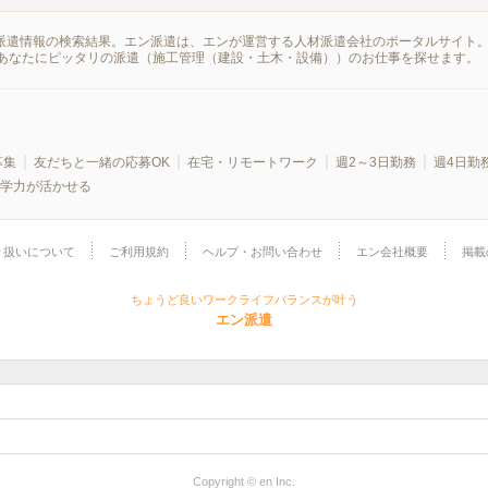
の派遣情報の検索結果。エン派遣は、エンが運営する人材派遣会社のポータルサイト
あなたにピッタリの派遣（施工管理（建設・土木・設備））のお仕事を探せます。
募集
友だちと一緒の応募OK
在宅・リモートワーク
週2～3日勤務
週4日勤
学力が活かせる
り扱いについて
ご利用規約
ヘルプ・お問い合わせ
エン会社概要
掲載
ちょうど良いワークライフバランスが叶う
エン派遣
Copyright © en Inc.