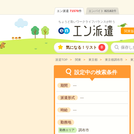
エン派遣
71570
件
エンバイト
82182
件
ちょうど良いワークライフバランスが叶う
関東版
気になる！リスト
0
保存し
派遣TOP
関東
東京都
東京都調布市
東
設定中の検索条件
期間
---
派遣形式
---
時給
---
勤務地
調布市
勤務エリア