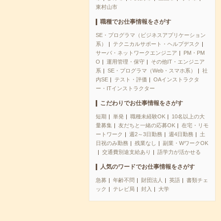
東村山市
職種でお仕事情報をさがす
SE・プログラマ（ビジネスアプリケーション
系）
テクニカルサポート・ヘルプデスク
サーバ・ネットワークエンジニア
PM・PM
O
運用管理・保守
その他IT・エンジニア
系
SE・プログラマ（Web・スマホ系）
社
内SE
テスト・評価
OAインストラクタ
ー・ITインストラクター
こだわりでお仕事情報をさがす
短期
単発
職種未経験OK
10名以上の大
量募集
友だちと一緒の応募OK
在宅・リモ
ートワーク
週2～3日勤務
週4日勤務
土
日祝のみ勤務
残業なし
副業・WワークOK
交通費別途支給あり
語学力が活かせる
人気のワードでお仕事情報をさがす
急募
年齢不問
財団法人
英語
書類チェ
ック
テレビ局
封入
大学