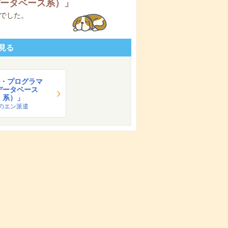
データベース系）
」
でした。
見る
E・プログラマ
データベース
系）」
のエン派遣