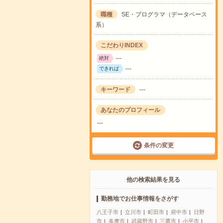
職種
SE・プログラマ（データベース
系）
こだわりINDEX
---
絶対
---
できれば
キーワード
---
あなたのプロフィール
---
条件の変更
他の検索結果を見る
勤務地でお仕事情報をさがす
八王子市
立川市
町田市
府中市
日野
市
多摩市
武蔵野市
三鷹市
小平市