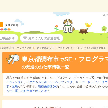
ヘル
エリア変更
た希望条件
お気に入りの派遣会社
京都調布市 IT・エンジニア系
東京都調布市 SE・プログラマ（データベース系）の派遣の仕事
東京都調布市
SE・プログラ
で
の派遣のお仕事情報一覧
調布市の派遣のお仕事情報です。SE・プログラマ（データベース系）のお仕
ーション系）
、
テクニカルサポート・ヘルプデスク
、
サーバ・ネットワークエ
期
・
単発
などの期間や、
職種未経験OK
などのこだわり条件で絞り込んでいた
ベース系）のお仕事とは？とは？