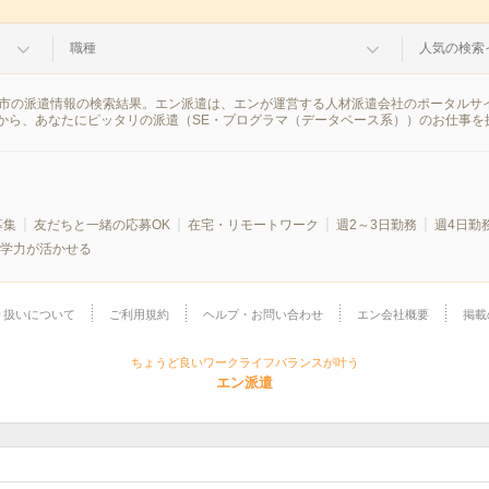
職種
人気の検索
調布市の派遣情報の検索結果。エン派遣は、エンが運営する人材派遣会社のポータルサ
から、あなたにピッタリの派遣（SE・プログラマ（データベース系））のお仕事を
募集
友だちと一緒の応募OK
在宅・リモートワーク
週2～3日勤務
週4日勤
学力が活かせる
り扱いについて
ご利用規約
ヘルプ・お問い合わせ
エン会社概要
掲載
ちょうど良いワークライフバランスが叶う
エン派遣