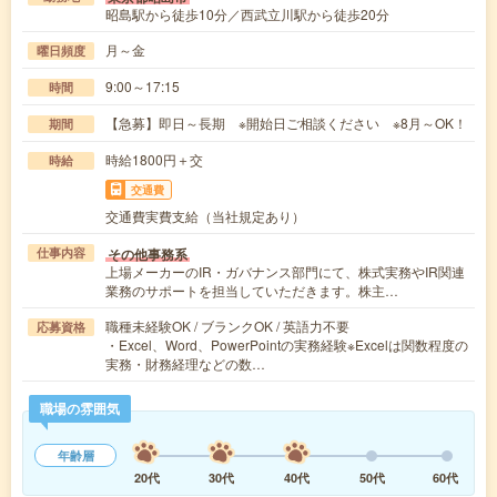
昭島駅から徒歩10分／西武立川駅から徒歩20分
月～金
曜日頻度
9:00～17:15
時間
【急募】即日～長期 ※開始日ご相談ください ※8月～OK！
期間
時給1800円＋交
時給
交通費
交通費実費支給（当社規定あり）
その他事務系
仕事内容
上場メーカーのIR・ガバナンス部門にて、株式実務やIR関連
業務のサポートを担当していただきます。株主…
職種未経験OK / ブランクOK / 英語力不要
応募資格
・Excel、Word、PowerPointの実務経験※Excelは関数程度の
実務・財務経理などの数…
職場の雰囲気
年齢層
20代
30代
40代
50代
60代