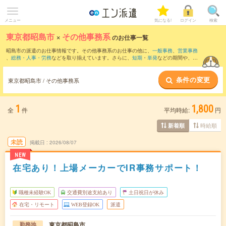
メニュー
気になる!
ログイン
検索
東京都昭島市
×
その他事務系
のお仕事一覧
昭島市の派遣のお仕事情報です。その他事務系のお仕事の他に、
一般事務
、
営業事務
、
総務・人事・労務
などを取り揃えています。さらに、
短期
・
単発
などの期間や、
職
種未経験OK
などのこだわり条件で絞り込んでいただけます。
条件の変更
東京都昭島市 / その他事務系
1
1,800
全
件
平均時給:
円
時給順
新着順
未読
掲載日
2026/08/07
NEW
在宅あり！上場メーカーでIR事務サポート！
職種未経験OK
交通費別途支給あり
土日祝日が休み
在宅・リモート
WEB登録OK
派遣
東京都昭島市
勤務地