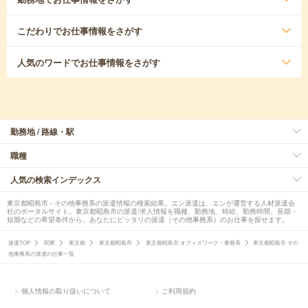
こだわり
でお仕事情報をさがす
人気のワード
でお仕事情報をさがす
勤務地 / 路線・駅
職種
人気の検索インデックス
東京都昭島市 - その他事務系の派遣情報の検索結果。エン派遣は、エンが運営する人材派遣会
社のポータルサイト。東京都昭島市の派遣/求人情報を職種、勤務地、時給、勤務時間、長期・
短期などの希望条件から、あなたにピッタリの派遣（その他事務系）のお仕事を探せます。
派遣TOP
関東
東京都
東京都昭島市
東京都昭島市 オフィスワーク・事務系
東京都昭島市 その
他事務系の派遣の仕事一覧
個人情報の取り扱いについて
ご利用規約