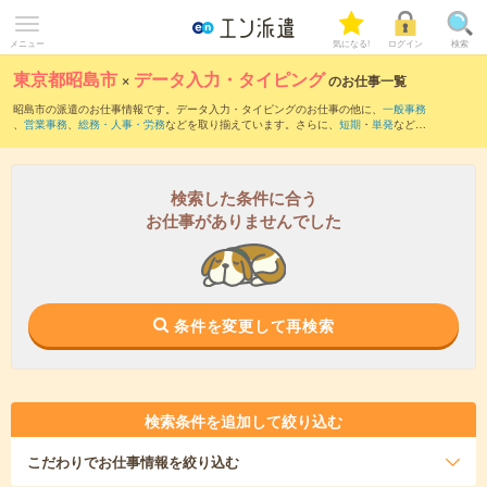
メニュー
気になる!
ログイン
検索
東京都昭島市
×
データ入力・タイピング
のお仕事一覧
昭島市の派遣のお仕事情報です。データ入力・タイピングのお仕事の他に、
一般事務
、
営業事務
、
総務・人事・労務
などを取り揃えています。さらに、
短期
・
単発
などの
期間や、
職種未経験OK
などのこだわり条件で絞り込んでいただけます。職種辞典：
デ
ータ入力・タイピングのお仕事とは？とは？
検索した条件に合う
お仕事がありませんでした
条件を変更して再検索
検索条件を追加して絞り込む
こだわり
でお仕事情報を絞り込む