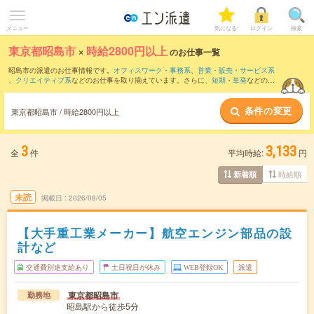
メニュー
気になる!
ログイン
検索
東京都昭島市
×
時給2800円以上
のお仕事一覧
昭島市の派遣のお仕事情報です。
オフィスワーク・事務系
、
営業・販売・サービス系
、
クリエイティブ系
などのお仕事を取り揃えています。さらに、
短期
・
単発
などの期
間や、
職種未経験OK
などのこだわり条件で絞り込んでいただけます。
条件の変更
東京都昭島市 / 時給2800円以上
3
3,133
全
件
平均時給:
円
時給順
新着順
未読
掲載日
2026/08/05
【大手重工業メーカー】航空エンジン部品の設
計など
交通費別途支給あり
土日祝日が休み
WEB登録OK
派遣
東京都昭島市
勤務地
昭島駅から徒歩5分