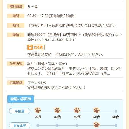
月～金
曜日頻度
08:30～17:30(実働時間08時間)
時間
【急募】即日～長期※開始時期についてはご相談ください
期間
時給3600円【月収例】66万円以上（残業20時間の場合）※ご
時給
経験やスキルにより異なります
交通費
交通費別途支給 ※詳細はお問い合わせください。
設計（機械・電気・電子）
仕事内容
航空エンジン部品の設計（モデリング、解析、製図）をお任
せします。【詳細】・航空エンジン部品の設計（モ…
ブランクOK
応募資格
実務経験が浅い方もご相談ください！
職場の雰囲気
年齢層
20代
30代
40代
50代
60代
男女比率