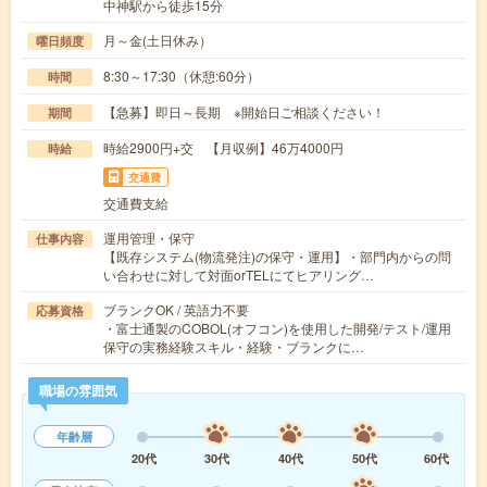
中神駅から徒歩15分
月～金(土日休み）
曜日頻度
8:30～17:30（休憩:60分）
時間
【急募】即日～長期 ※開始日ご相談ください！
期間
時給2900円+交 【月収例】46万4000円
時給
交通費
交通費支給
運用管理・保守
仕事内容
【既存システム(物流発注)の保守・運用】・部門内からの問
い合わせに対して対面orTELにてヒアリング…
ブランクOK / 英語力不要
応募資格
・富士通製のCOBOL(オフコン)を使用した開発/テスト/運用
保守の実務経験スキル・経験・ブランクに…
職場の雰囲気
年齢層
20代
30代
40代
50代
60代