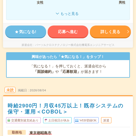
女性
男性
もっと見る
気になる!
応募へ進む
詳しく見る
派遣会社
パーソルクロステクノロジー株式会社機電系エンジニアサービス
興味があったら「★気になる！」をタップ！
「気になる！」を押しておくと、派遣会社から
「面談確約」
や
「応募歓迎」
が届きます！
未読
掲載日
2026/08/04
時給2900円！月収45万以上！既存システムの
保守・運用＜COBOL＞
交通費別途支給あり
土日祝日が休み
WEB登録OK
派遣
東京都昭島市
勤務地