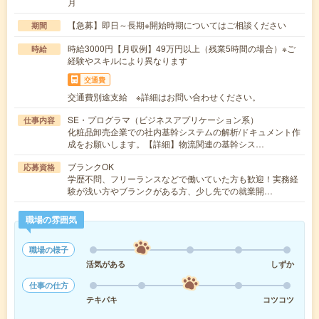
月
【急募】即日～長期※開始時期についてはご相談ください
期間
時給3000円【月収例】49万円以上（残業5時間の場合）※ご
時給
経験やスキルにより異なります
交通費
交通費別途支給 ※詳細はお問い合わせください。
SE・プログラマ（ビジネスアプリケーション系）
仕事内容
化粧品卸売企業での社内基幹システムの解析/ドキュメント作
成をお願いします。【詳細】物流関連の基幹シス…
ブランクOK
応募資格
学歴不問、フリーランスなどで働いていた方も歓迎！実務経
験が浅い方やブランクがある方、少し先での就業開…
職場の雰囲気
職場の様子
活気がある
しずか
仕事の仕方
テキパキ
コツコツ