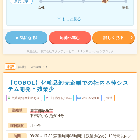
男女比率
女性
男性
もっと見る
気になる!
応募へ進む
詳しく見る
派遣会社
株式会社スタッフサービス ＩＴソリューションブロック
未読
掲載日
2026/07/31
【COBOL】化粧品卸売企業での社内基幹シス
テム開発＊残業少
交通費別途支給あり
土日祝日が休み
WEB登録OK
派遣
東京都昭島市
勤務地
中神駅から徒歩14分
月～金
曜日頻度
08:30～17:30(実働時間08時間)【残業少なめ】10時間以内／
時間