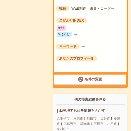
職種
WEB制作・編集・コーダー
こだわりINDEX
---
絶対
---
できれば
キーワード
---
あなたのプロフィール
---
条件の変更
他の検索結果を見る
勤務地でお仕事情報をさがす
八王子市
立川市
町田市
日野市
多摩
市
武蔵野市
調布市
三鷹市
小平市
東村山市