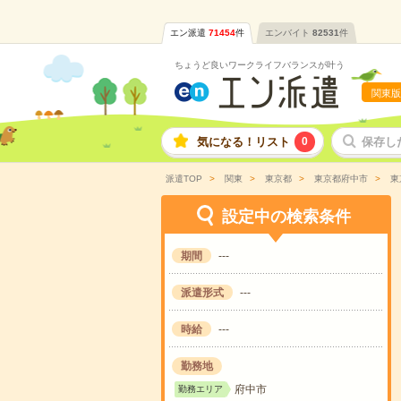
エン派遣
71454
件
エンバイト
82531
件
ちょうど良いワークライフバランスが叶う
関東版
気になる！リスト
0
保存し
派遣TOP
関東
東京都
東京都府中市
東
設定中の検索条件
期間
---
派遣形式
---
時給
---
勤務地
府中市
勤務エリア