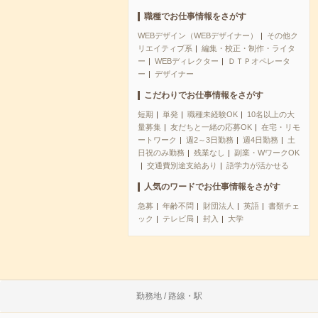
職種でお仕事情報をさがす
WEBデザイン（WEBデザイナー）
その他ク
リエイティブ系
編集・校正・制作・ライタ
ー
WEBディレクター
ＤＴＰオペレータ
ー
デザイナー
こだわりでお仕事情報をさがす
短期
単発
職種未経験OK
10名以上の大
量募集
友だちと一緒の応募OK
在宅・リモ
ートワーク
週2～3日勤務
週4日勤務
土
日祝のみ勤務
残業なし
副業・WワークOK
交通費別途支給あり
語学力が活かせる
人気のワードでお仕事情報をさがす
急募
年齢不問
財団法人
英語
書類チェ
ック
テレビ局
封入
大学
勤務地 / 路線・駅