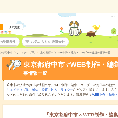
ヘル
エリア変更
た希望条件
お気に入りの派遣会社
京都府中市 クリエイティブ系
東京都府中市 WEB制作・編集・コーダーの派遣の仕事一覧
東京都府中市
WEB制作・編
で
事情報一覧
府中市の派遣のお仕事情報です。WEB制作・編集・コーダーのお仕事の他に
リエイティブ系
、
編集・校正・制作・ライター
などを取り揃えています。さら
などのこだわり条件で絞り込んでいただけます。職種辞典：
WEB制作・編集
「
東京都府中市
×
WEB制作・編