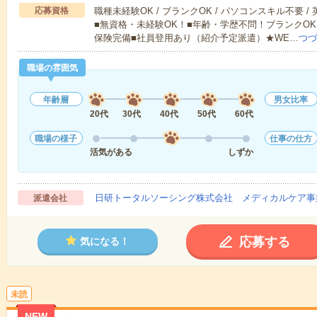
応募資格
職種未経験OK / ブランクOK / パソコンスキル不要 /
■無資格・未経験OK！■年齢・学歴不問！ブランクOK
保険完備■社員登用あり（紹介予定派遣）★WE…
つづ
職場の雰囲気
年齢層
男女比率
20代
30代
40代
50代
60代
職場の様子
仕事の仕方
活気がある
しずか
日研トータルソーシング株式会社 メディカルケア事
派遣会社
応募する
気になる！
未読
NEW