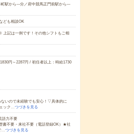
本町駅から---分／府中競馬正門前駅から---
なども相談OK
～09:00※ 上記は一例です！その他シフトもご相
830円～2287円 / 初任者以上：時給1730
わないので未経験でも安心！▽具体的に
ェック…
つづきを見る
 英語力不要
歴書不要・来社不要（電話登録OK）★社
で…
つづきを見る