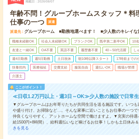
掲載日
2026/08/07
年齢不問！グループホームスタッフ＊料
仕事の一つ
派遣
グループホーム ■勤務地選べます！ ■少人数のキレイな
派遣先
職種未経験OK
社会人未経験OK
ブランクOK
既卒第二新卒OK
10
友達と一緒OK
OA不要
英語不要
履歴書不要
40～50代活躍
し
週4日勤務
週5日勤務
土日祝休
朝10時以降スタート
17時前までの
扶養控内
医療福祉
交費支給
服装自由
週払いOK
職場が禁煙
介護士
ここがポイント！
≪日収1.2万円以上・週3日～OK≫少人数の施設で日常
▼グループホームはお年寄りたちが共同生活を送る施設です。いつも
や盛り付け、お掃除など…。そんな家事に近いこともお仕事の一つで
仲良くなりやすく、アットホームな空間で働けますよ。▼充実の待遇＆
給1500円×8時間）、給料週払いなど稼げるお仕事！しかも土日休み
きを見る