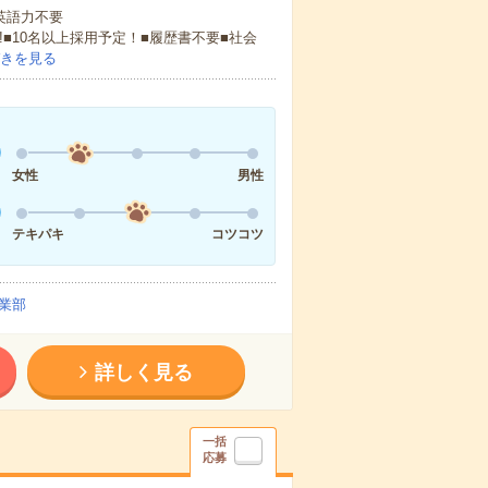
 英語力不要
!■10名以上採用予定！■履歴書不要■社会
きを見る
女性
男性
テキパキ
コツコツ
業部
詳しく見る
一括
応募