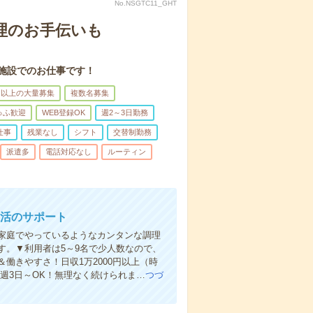
No.NSGTC11_GHT
理のお手伝いも
施設でのお仕事です！
名以上の大量募集
複数名募集
ゅふ歓迎
WEB登録OK
週2～3日勤務
仕事
残業なし
シフト
交替制勤務
派遣多
電話対応なし
ルーティン
生活のサポート
家庭でやっているようなカンタンな調理
す。▼利用者は5～9名で少人数なので、
働きやすさ！日収1万2000円以上（時
＆週3日～OK！無理なく続けられま…
つづ