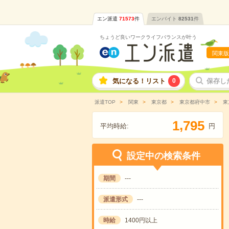
エン派遣
71573
件
エンバイト
82531
件
ちょうど良いワークライフバランスが叶う
関東版
気になる！リスト
0
保存し
派遣TOP
関東
東京都
東京都府中市
東
,
1
7
9
5
平均時給:
円
設定中の検索条件
期間
---
派遣形式
---
時給
1400円以上