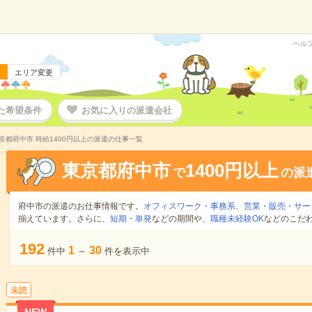
ヘル
エリア変更
た希望条件
お気に入りの派遣会社
京都府中市 時給1400円以上の派遣の仕事一覧
東京都府中市
1400円以上
で
の派
府中市の派遣のお仕事情報です。
オフィスワーク・事務系
、
営業・販売・サー
揃えています。さらに、
短期
・
単発
などの期間や、
職種未経験OK
などのこだ
192
1
30
件中
～
件を表示中
未読