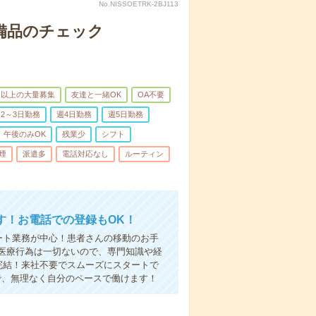
No.NISSOETRK-2BJ113
で備品のチェック
名以上の大量募集
友達と一緒OK
OA不要
2～3日勤務
週4日勤務
週5日勤務
午後のみOK
残業少
シフト
煙
派遣多
電話対応なし
ルーティン
す！お電話での登録もOK！
ート業務が中心！患者さんの移動のお手
医療行為は一切ないので、専門知識や経
完結！来社不要でスムーズにスタートで
で、無理なく自分のペースで働けます！