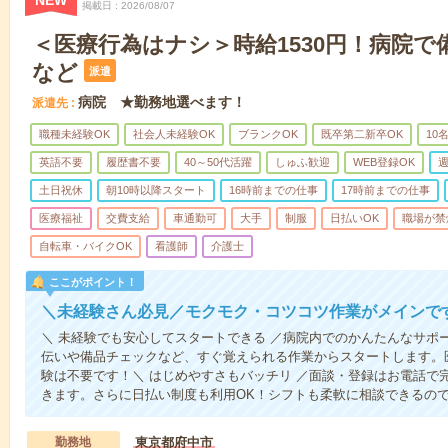
NEW
掲載日
2026/08/07
＜医療行為はナシ＞時給1530円！病院
など
派遣
病院 ★勤務地選べます！
派遣先
職種未経験OK
社会人未経験OK
ブランクOK
既卒第二新卒OK
10
英語不要
履歴書不要
40～50代活躍
しゅふ歓迎
WEB登録OK
週
土日祝休
朝10時以降スタート
16時前までの仕事
17時前までの仕事
医療福祉
交費支給
車通勤可
大手
制服
日払いOK
職場が禁
自転車・バイクOK
看護師
介護士
ここがポイント！
＼未経験さん必見／モクモク・コツコツ作業がメインで
＼ 未経験でも安心してスタートできる ／病院内でのかんたんなサポ
伝いや備品チェックなど、すぐ覚えられる作業からスタートします。
験は不要です！＼ はじめやすさもバッチリ ／面談・登録はお電話で
きます。さらに日払い制度も利用OK！シフトも柔軟に相談できるの
勤務地
東京都府中市