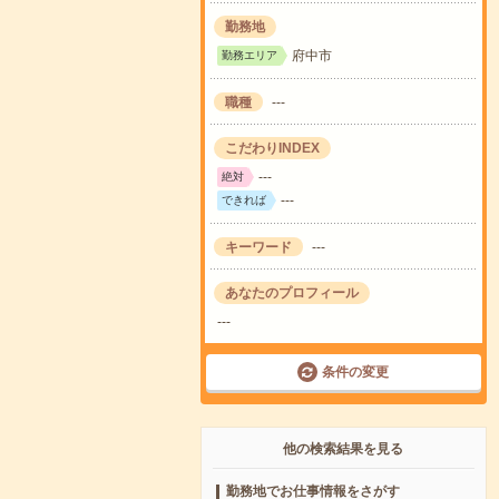
勤務地
府中市
勤務エリア
職種
---
こだわりINDEX
---
絶対
---
できれば
キーワード
---
あなたのプロフィール
---
条件の変更
他の検索結果を見る
勤務地でお仕事情報をさがす