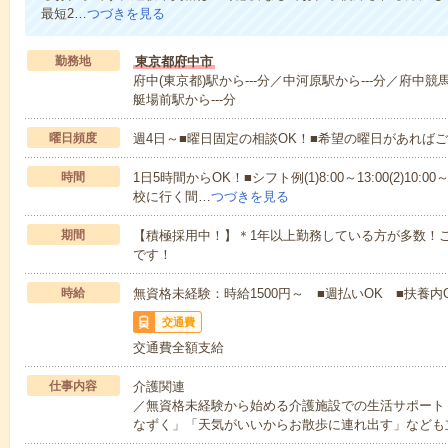
最短2…
つづきを見る
勤務地
東京都府中市
府中(東京都)駅から---分／中河原駅から---分／府中競
艇場前駅から---分
曜日頻度
週4日～■曜日固定の相談OK！■希望の曜日があれば
時間
1日5時間からOK！■シフト例(1)8:00～13:00(2)10:00～
校に行く間…
つづきを見る
期間
【積極採用中！】＊1年以上勤務している方が多数！ご
です！
時給
無資格未経験：時給1500円～ ■週払いOK ■扶養内
交通費
交通費全額支給
仕事内容
介護関連
／無資格未経験から始める介護施設での生活サポート
なずく」「天気がいいからお散歩に連れ出す」なども