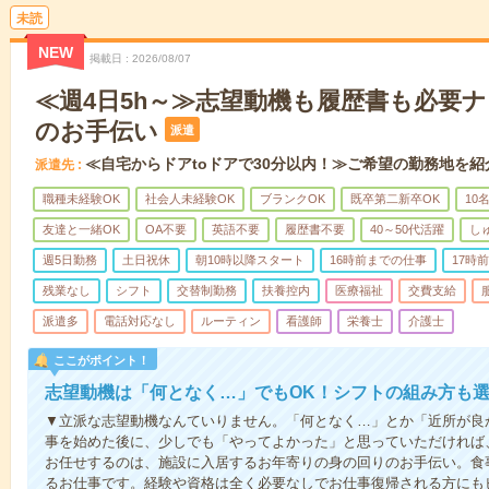
未読
NEW
掲載日
2026/08/07
≪週4日5h～≫志望動機も履歴書も必要
のお手伝い
派遣
≪自宅からドアtoドアで30分以内！≫ご希望の勤務地を紹
派遣先
職種未経験OK
社会人未経験OK
ブランクOK
既卒第二新卒OK
10
友達と一緒OK
OA不要
英語不要
履歴書不要
40～50代活躍
し
週5日勤務
土日祝休
朝10時以降スタート
16時前までの仕事
17時
残業なし
シフト
交替制勤務
扶養控内
医療福祉
交費支給
派遣多
電話対応なし
ルーティン
看護師
栄養士
介護士
ここがポイント！
志望動機は「何となく…」でもOK！シフトの組み方も
▼立派な志望動機なんていりません。「何となく…」とか「近所が良
事を始めた後に、少しでも「やってよかった」と思っていただければ
お任せするのは、施設に入居するお年寄りの身の回りのお手伝い。食
るお仕事です。経験や資格は全く必要なしでお仕事復帰される方にも