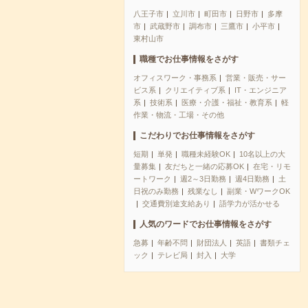
八王子市
立川市
町田市
日野市
多摩
市
武蔵野市
調布市
三鷹市
小平市
東村山市
職種でお仕事情報をさがす
オフィスワーク・事務系
営業・販売・サー
ビス系
クリエイティブ系
IT・エンジニア
系
技術系
医療・介護・福祉・教育系
軽
作業・物流・工場・その他
こだわりでお仕事情報をさがす
短期
単発
職種未経験OK
10名以上の大
量募集
友だちと一緒の応募OK
在宅・リモ
ートワーク
週2～3日勤務
週4日勤務
土
日祝のみ勤務
残業なし
副業・WワークOK
交通費別途支給あり
語学力が活かせる
人気のワードでお仕事情報をさがす
急募
年齢不問
財団法人
英語
書類チェ
ック
テレビ局
封入
大学