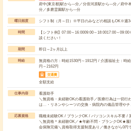
府中(東京都)駅から---分／分倍河原駅から---分／府中
分／多磨霊園駅から---分
曜日頻度
シフト制（月～日）※平日のみなどの相談もOK※週3
時間
【シフト例】07:00～16:0009:00～18:0017:00
談ください！
期間
即日～2ヶ月以上
時給
無資格の方：時給1530円～1912円 / 介護福祉士：時給1
円～2162円
交通費
全額支給
仕事内容
看護助手
＼無資格・未経験OKの看護助手／医療行為は一切行
は…・リネンやシーツの交換・病院内の備品管理やチ
応募資格
職種未経験OK / ブランクOK / パソコンスキル不要 /
＼無資格＊未経験OK／★年齢不問・ブランクOK★履
会保険完備＼資格取得支援制度あり／働きながら0円