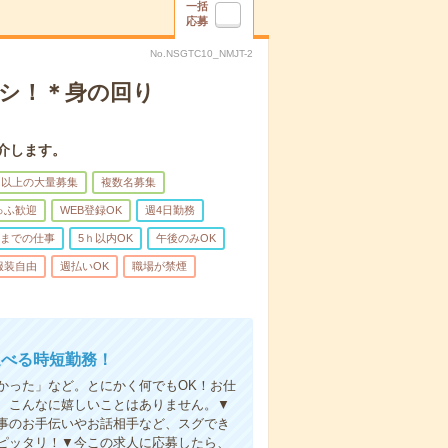
一括
応募
No.NSGTC10_NMJT-2
ナシ！＊身の回り
介します。
名以上の大量募集
複数名募集
ゅふ歓迎
WEB登録OK
週4日勤務
前までの仕事
5ｈ以内OK
午後のみOK
服装自由
週払いOK
職場が禁煙
選べる時短勤務！
かった」など。とにかく何でもOK！お仕
、こんなに嬉しいことはありません。▼
事のお手伝いやお話相手など、スグでき
ピッタリ！▼今この求人に応募したら、