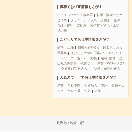
職種でお仕事情報をさがす
オフィスワーク・事務系
営業・販売・サー
ビス系
クリエイティブ系
技術系
医療・
介護・福祉・教育系
軽作業・物流・工場・
その他
こだわりでお仕事情報をさがす
短期
単発
職種未経験OK
10名以上の大
量募集
友だちと一緒の応募OK
在宅・リモ
ートワーク
週2～3日勤務
週4日勤務
土
日祝のみ勤務
残業なし
副業・WワークOK
交通費別途支給あり
語学力が活かせる
人気のワードでお仕事情報をさがす
急募
年齢不問
財団法人
英語
書類チェ
ック
テレビ局
封入
大学
勤務地 / 路線・駅