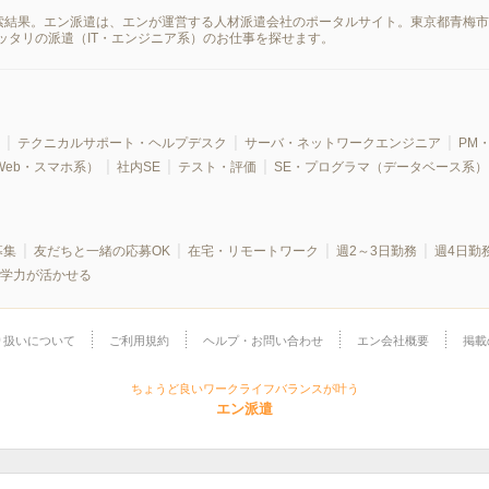
の検索結果。エン派遣は、エンが運営する人材派遣会社のポータルサイト。東京都青梅
ッタリの派遣（IT・エンジニア系）のお仕事を探せます。
テクニカルサポート・ヘルプデスク
サーバ・ネットワークエンジニア
PM・
Web・スマホ系）
社内SE
テスト・評価
SE・プログラマ（データベース系）
募集
友だちと一緒の応募OK
在宅・リモートワーク
週2～3日勤務
週4日勤
学力が活かせる
り扱いについて
ご利用規約
ヘルプ・お問い合わせ
エン会社概要
掲載
ちょうど良いワークライフバランスが叶う
エン派遣