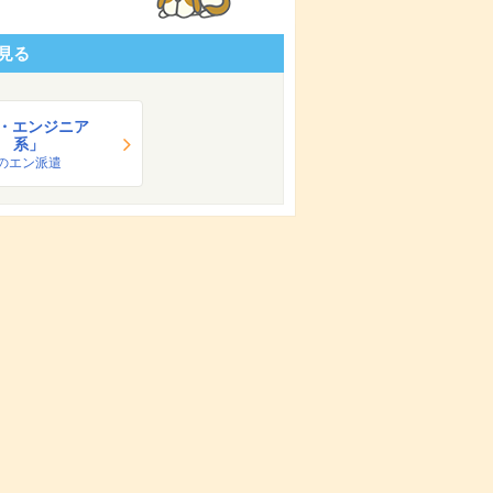
見る
T・エンジニア
系」
のエン派遣