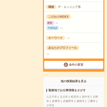
職種
IT・エンジニア系
こだわりINDEX
---
絶対
---
できれば
キーワード
---
あなたのプロフィール
---
条件の変更
他の検索結果を見る
勤務地でお仕事情報をさがす
八王子市
立川市
町田市
府中市
日野
市
多摩市
武蔵野市
調布市
三鷹市
小平市