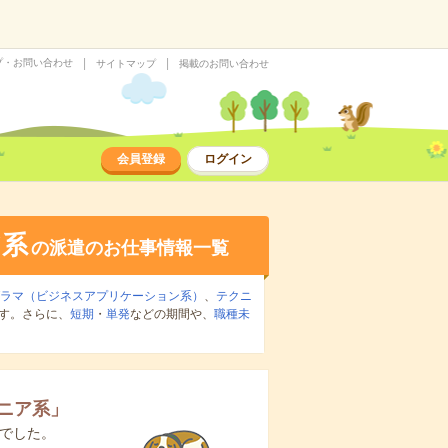
プ・お問い合わせ
サイトマップ
掲載のお問い合わせ
会員登録
ログイン
ア系
の派遣のお仕事情報一覧
グラマ（ビジネスアプリケーション系）
、
テクニ
す。さらに、
短期
・
単発
などの期間や、
職種未
ジニア系
」
でした。