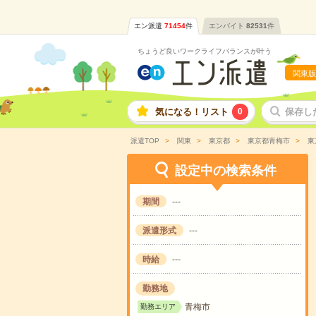
エン派遣
71454
件
エンバイト
82531
件
ちょうど良いワークライフバランスが叶う
関東版
気になる！リスト
0
保存し
派遣TOP
関東
東京都
東京都青梅市
東
設定中の検索条件
期間
---
派遣形式
---
時給
---
勤務地
青梅市
勤務エリア