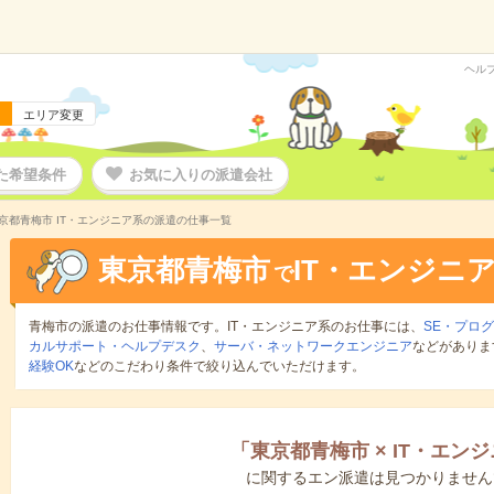
ヘル
エリア変更
た希望条件
お気に入りの派遣会社
京都青梅市 IT・エンジニア系の派遣の仕事一覧
東京都青梅市
IT・エンジニ
で
青梅市の派遣のお仕事情報です。IT・エンジニア系のお仕事には、
SE・プロ
カルサポート・ヘルプデスク
、
サーバ・ネットワークエンジニア
などがありま
経験OK
などのこだわり条件で絞り込んでいただけます。
「
東京都青梅市
×
IT・エン
に関するエン派遣は見つかりません