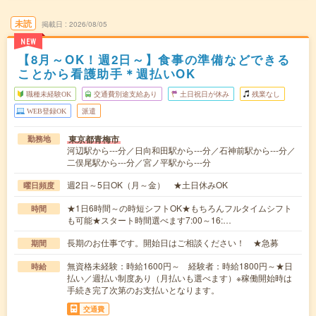
未読
掲載日
2026/08/05
NEW
【8月～OK！週2日～】食事の準備などできる
ことから看護助手＊週払いOK
職種未経験OK
交通費別途支給あり
土日祝日が休み
残業なし
WEB登録OK
派遣
東京都青梅市
勤務地
河辺駅から---分／日向和田駅から---分／石神前駅から---分／
二俣尾駅から---分／宮ノ平駅から---分
週2日～5日OK（月～金） ★土日休みOK
曜日頻度
★1日6時間～の時短シフトOK★もちろんフルタイムシフト
時間
も可能★スタート時間選べます7:00～16:…
長期のお仕事です。開始日はご相談ください！ ★急募
期間
無資格未経験：時給1600円～ 経験者：時給1800円～★日
時給
払い／週払い制度あり（月払いも選べます）※稼働開始時は
手続き完了次第のお支払いとなります。
交通費