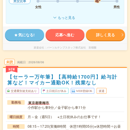
男女比率
女性
男性
もっと見る
気になる!
応募へ進む
詳しく見る
派遣会社
パーソルテンプスタッフ株式会社 首都圏
未読
掲載日
2026/08/06
NEW
【セーラー万年筆】【高時給1700円】給与計
算など！マイカー通勤OK！残業なし
交通費別途支給あり
土日祝日が休み
WEB登録OK
派遣
東京都青梅市
勤務地
小作駅から車9分／金子駅から車11分
月～金（週5日） ※土日祝休みのお仕事です！
曜日頻度
08:15～17:20(実働8時間 休憩1時間05分)※休憩時間⇒お昼
時間