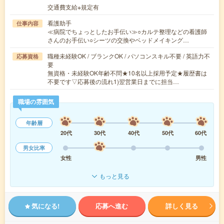
交通費支給※規定有
看護助手
仕事内容
≪病院でちょっとしたお手伝い≫○カルテ整理などの看護師
さんのお手伝い○シーツの交換やベッドメイキング…
職種未経験OK / ブランクOK / パソコンスキル不要 / 英語力不
応募資格
要
無資格・未経験OK年齢不問★10名以上採用予定★履歴書は
不要です▽応募後の流れ1)翌営業日までに担当…
職場の雰囲気
年齢層
20代
30代
40代
50代
60代
男女比率
女性
男性
もっと見る
気になる!
応募へ進む
詳しく見る