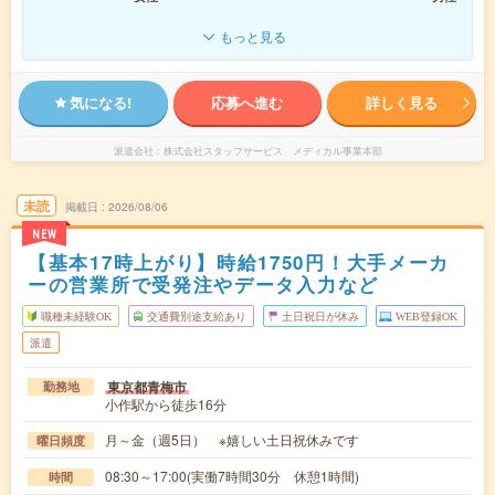
もっと見る
気になる!
応募へ進む
詳しく見る
派遣会社
株式会社スタッフサービス メディカル事業本部
未読
掲載日
2026/08/06
NEW
【基本17時上がり】時給1750円！大手メーカ
ーの営業所で受発注やデータ入力など
職種未経験OK
交通費別途支給あり
土日祝日が休み
WEB登録OK
派遣
東京都青梅市
勤務地
小作駅から徒歩16分
月～金（週5日） ※嬉しい土日祝休みです
曜日頻度
08:30～17:00(実働7時間30分 休憩1時間)
時間