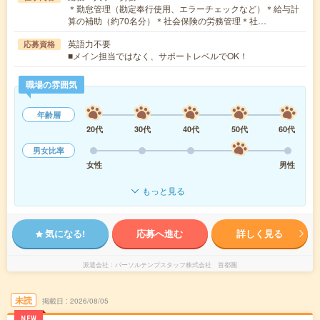
＊勤怠管理（勘定奉行使用、エラーチェックなど）＊給与計
算の補助（約70名分）＊社会保険の労務管理＊社…
英語力不要
応募資格
■メイン担当ではなく、サポートレベルでOK！
職場の雰囲気
年齢層
20代
30代
40代
50代
60代
男女比率
女性
男性
もっと見る
気になる!
応募へ進む
詳しく見る
派遣会社
パーソルテンプスタッフ株式会社 首都圏
未読
掲載日
2026/08/05
NEW