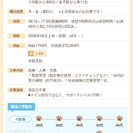
小作駅から車9分／金子駅から車11分
月～金（週5日） ※土日祝休みのお仕事です！
曜日頻度
08:15～17:20(実働8時間 休憩1時間05分)※休憩時間⇒お昼
時間
45分と別に10分休憩が2回あ…
2026年09月上旬～長期 ※9月～！
期間
時給1700円 月収例 272,000円
時給
交通費
全額支給
総務・人事・労務
仕事内容
＊勤怠管理（勘定奉行使用、エラーチェックなど）＊給与計
算の補助（約70名分）＊社会保険の労務管理＊社…
英語力不要
応募資格
■メイン担当ではなく、サポートレベルでOK！
職場の雰囲気
年齢層
20代
30代
40代
50代
60代