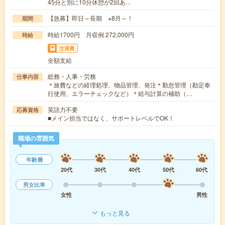
45分と別に10分休憩が2回あ…
【急募】即日～長期 ※8月～！
期間
時給1700円 月収例 272,000円
時給
交通費
全額支給
総務・人事・労務
仕事内容
＊旅費などの経理処理、物品管理、発注＊勤怠管理（勘定奉
行使用、エラーチェックなど）＊給与計算の補助（…
英語力不要
応募資格
■メイン担当ではなく、サポートレベルでOK！
職場の雰囲気
年齢層
20代
30代
40代
50代
60代
男女比率
女性
男性
もっと見る