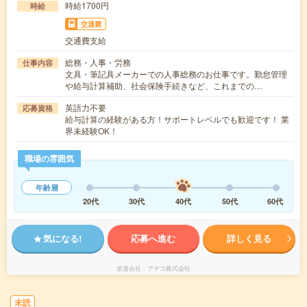
時給1700円
時給
交通費
交通費支給
総務・人事・労務
仕事内容
文具・筆記具メーカーでの人事総務のお仕事です。勤怠管理
や給与計算補助、社会保険手続きなど、これまでの…
英語力不要
応募資格
給与計算の経験がある方！サポートレベルでも歓迎です！ 業
界未経験OK！
職場の雰囲気
年齢層
20代
30代
40代
50代
60代
気になる!
応募へ進む
詳しく見る
派遣会社
アデコ株式会社
未読