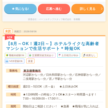
気になる!
応募へ進む
詳しく見る
派遣会社
パーソルテンプスタッフ株式会社 首都圏
未読
掲載日
2026/08/06
NEW
【8月～OK！週2日～】ホテルライクな高齢者
マンションで生活サポート＊時短OK
職種未経験OK
交通費別途支給あり
土日祝日が休み
残業なし
WEB登録OK
派遣
東京都青梅市
勤務地
河辺駅から---分／日向和田駅から---分／石神前駅から---分／
二俣尾駅から---分／宮ノ平駅から---分
週2日～5日OK（月～金） ★土日休みOK
曜日頻度
★1日6時間～の時短シフトOK★スタート時間選べます！
時間
7:00～16:009:00～17:0011:…
開始日はご相談ください！ ★急募 ★職場が気に入れば、
期間