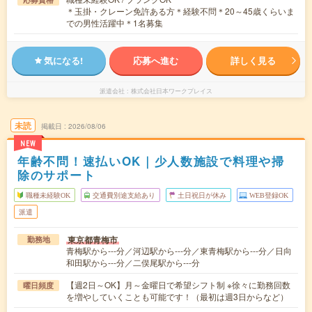
＊玉掛・クレーン免許ある方＊経験不問＊20～45歳くらいま
での男性活躍中＊1名募集
気になる!
応募へ進む
詳しく見る
派遣会社
株式会社日本ワークプレイス
未読
掲載日
2026/08/06
NEW
年齢不問！速払いOK｜少人数施設で料理や掃
除のサポート
職種未経験OK
交通費別途支給あり
土日祝日が休み
WEB登録OK
派遣
東京都青梅市
勤務地
青梅駅から---分／河辺駅から---分／東青梅駅から---分／日向
和田駅から---分／二俣尾駅から---分
【週2日～OK】月～金曜日で希望シフト制 ※徐々に勤務回数
曜日頻度
を増やしていくことも可能です！（最初は週3日からなど）