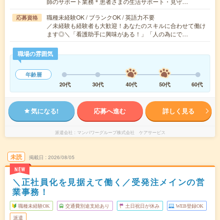
師のサポート業務＊患者さまの生活サポート・見守…
職種未経験OK / ブランクOK / 英語力不要
応募資格
／未経験も経験者も大歓迎！あなたのスキルに合わせて働け
ます◎＼「看護助手に興味がある！」「人の為にで…
職場の雰囲気
年齢層
20代
30代
40代
50代
60代
気になる!
応募へ進む
詳しく見る
派遣会社
マンパワーグループ株式会社 ケアサービス
未読
掲載日
2026/08/05
NEW
＼正社員化を見据えて働く／受発注メインの営
業事務！
職種未経験OK
交通費別途支給あり
土日祝日が休み
WEB登録OK
派遣