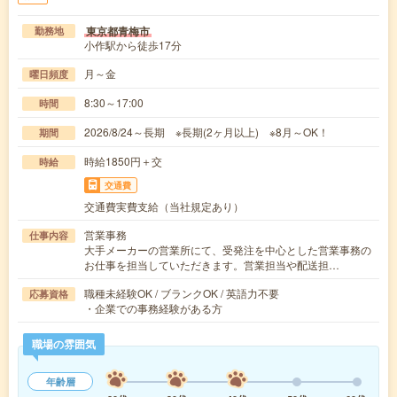
東京都青梅市
勤務地
小作駅から徒歩17分
月～金
曜日頻度
8:30～17:00
時間
2026/8/24～長期 ※長期(2ヶ月以上) ※8月～OK！
期間
時給1850円＋交
時給
交通費
交通費実費支給（当社規定あり）
営業事務
仕事内容
大手メーカーの営業所にて、受発注を中心とした営業事務の
お仕事を担当していただきます。営業担当や配送担…
職種未経験OK / ブランクOK / 英語力不要
応募資格
・企業での事務経験がある方
職場の雰囲気
年齢層