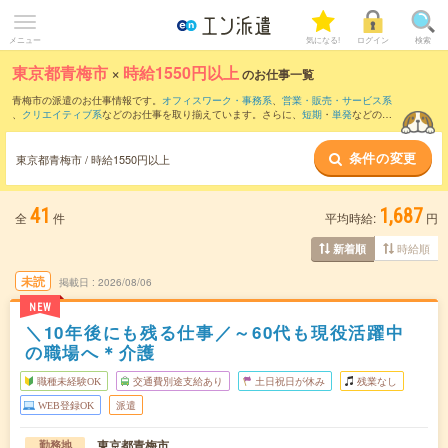
メニュー
気になる!
ログイン
検索
東京都青梅市
×
時給1550円以上
のお仕事一覧
青梅市の派遣のお仕事情報です。
オフィスワーク・事務系
、
営業・販売・サービス系
、
クリエイティブ系
などのお仕事を取り揃えています。さらに、
短期
・
単発
などの期
間や、
職種未経験OK
などのこだわり条件で絞り込んでいただけます。
条件の変更
東京都青梅市 / 時給1550円以上
41
1,687
全
件
平均時給:
円
時給順
新着順
未読
掲載日
2026/08/06
NEW
＼10年後にも残る仕事／～60代も現役活躍中
の職場へ＊介護
職種未経験OK
交通費別途支給あり
土日祝日が休み
残業なし
WEB登録OK
派遣
東京都青梅市
勤務地