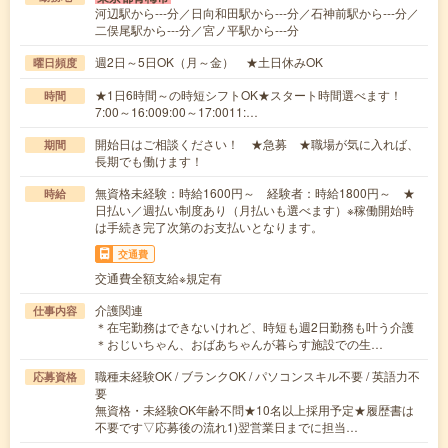
河辺駅から---分／日向和田駅から---分／石神前駅から---分／
二俣尾駅から---分／宮ノ平駅から---分
週2日～5日OK（月～金） ★土日休みOK
曜日頻度
★1日6時間～の時短シフトOK★スタート時間選べます！
時間
7:00～16:009:00～17:0011:…
開始日はご相談ください！ ★急募 ★職場が気に入れば、
期間
長期でも働けます！
無資格未経験：時給1600円～ 経験者：時給1800円～ ★
時給
日払い／週払い制度あり（月払いも選べます）※稼働開始時
は手続き完了次第のお支払いとなります。
交通費
交通費全額支給※規定有
介護関連
仕事内容
＊在宅勤務はできないけれど、時短も週2日勤務も叶う介護
＊おじいちゃん、おばあちゃんが暮らす施設での生…
職種未経験OK / ブランクOK / パソコンスキル不要 / 英語力不
応募資格
要
無資格・未経験OK年齢不問★10名以上採用予定★履歴書は
不要です▽応募後の流れ1)翌営業日までに担当…