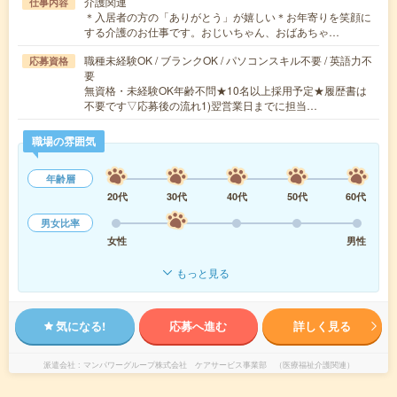
介護関連
仕事内容
＊入居者の方の「ありがとう」が嬉しい＊お年寄りを笑顔に
する介護のお仕事です。おじいちゃん、おばあちゃ…
職種未経験OK / ブランクOK / パソコンスキル不要 / 英語力不
応募資格
要
無資格・未経験OK年齢不問★10名以上採用予定★履歴書は
不要です▽応募後の流れ1)翌営業日までに担当…
職場の雰囲気
年齢層
20代
30代
40代
50代
60代
男女比率
女性
男性
もっと見る
気になる!
応募へ進む
詳しく見る
派遣会社
マンパワーグループ株式会社 ケアサービス事業部 （医療福祉介護関連）