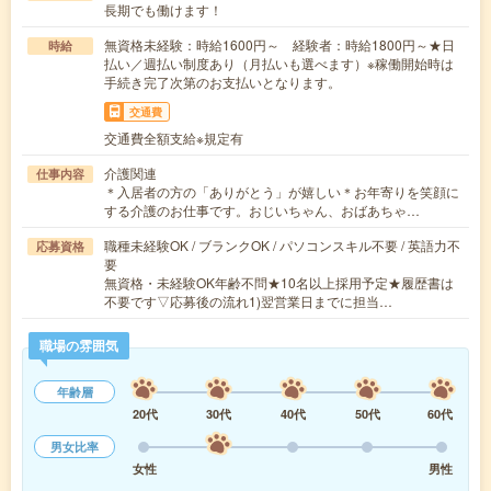
長期でも働けます！
無資格未経験：時給1600円～ 経験者：時給1800円～★日
時給
払い／週払い制度あり（月払いも選べます）※稼働開始時は
手続き完了次第のお支払いとなります。
交通費
交通費全額支給※規定有
介護関連
仕事内容
＊入居者の方の「ありがとう」が嬉しい＊お年寄りを笑顔に
する介護のお仕事です。おじいちゃん、おばあちゃ…
職種未経験OK / ブランクOK / パソコンスキル不要 / 英語力不
応募資格
要
無資格・未経験OK年齢不問★10名以上採用予定★履歴書は
不要です▽応募後の流れ1)翌営業日までに担当…
職場の雰囲気
年齢層
20代
30代
40代
50代
60代
男女比率
女性
男性