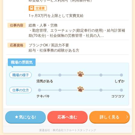
交通費
1ヶ月3万円を上限として実費支給
総務・人事・労務
仕事内容
・勤怠管理、エラーチェック(勘定奉行の使用)・給与計算補
助(70名分)・社会保険の労務管理・社員の入…
ブランクOK / 英語力不要
応募資格
給与・社保事務の経験がある方
職場の雰囲気
職場の様子
活気がある
しずか
仕事の仕方
テキパキ
コツコツ
気になる!
応募へ進む
詳しく見る
派遣会社
株式会社リクルートスタッフィング