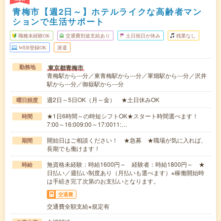
青梅市【週2日～】ホテルライクな高齢者マン
ションで生活サポート
職種未経験OK
交通費別途支給あり
土日祝日が休み
残業なし
WEB登録OK
派遣
東京都青梅市
勤務地
青梅駅から---分／東青梅駅から---分／軍畑駅から---分／沢井
駅から---分／御嶽駅から---分
週2日～5日OK（月～金） ★土日休みOK
曜日頻度
★1日6時間～の時短シフトOK★スタート時間選べます！
時間
7:00～16:009:00～17:0011:…
開始日はご相談ください！ ★急募 ★職場が気に入れば、
期間
長期でも働けます！
無資格未経験：時給1600円～ 経験者：時給1800円～ ★
時給
日払い／週払い制度あり（月払いも選べます）※稼働開始時
は手続き完了次第のお支払いとなります。
交通費
交通費全額支給※規定有