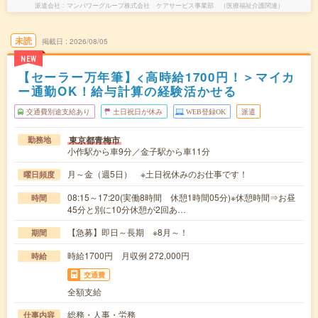
派遣会社
マンパワーグループ株式会社 ケアサービス事業部 （医療福祉介護関連）
未読
掲載日
2026/08/05
NEW
【セーラー万年筆】<高時給1700円！＞マイカ
ー通勤OK！給与計算の経験活かせる
交通費別途支給あり
土日祝日が休み
WEB登録OK
派遣
東京都青梅市
勤務地
小作駅から車9分／金子駅から車11分
月～金（週5日） ※土日祝休みのお仕事です！
曜日頻度
08:15～17:20(実働8時間 休憩1時間05分)※休憩時間⇒お昼
時間
45分と別に10分休憩が2回あ…
【急募】即日～長期 ※8月～！
期間
時給1700円 月収例 272,000円
時給
交通費
全額支給
総務・人事・労務
仕事内容