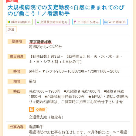
大規模病院での安定勤務○自然に囲まれてのび
のび働こう！／看護助手
職種未経験OK
交通費別途支給あり
土日祝日が休み
WEB登録OK
派遣
東京都青梅市
勤務地
河辺駅からバス20分
【勤務日数】週3日～ 【勤務曜日】月・火・水・木・金・
曜日頻度
土・日・シフト制（土日休み可）
6時間～▼シフト9:00～16:007:00～17:0011:00～20:00
時間
長期
期間
時給1600～1900円 ■未経験者時給1600円 ■経験者時給
時給
1800円 ■介護福祉士時給1900円 ★日払い・週払い制度あ
り ※規約の詳細は、ご就業時に担当にお問合せ下さいませ
交通費
交通費支給（規定有）
看護助手
仕事内容
看護補助のお仕事をお任せします。≪具体的には…≫＊看護