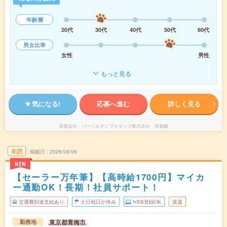
年齢層
20代
30代
40代
50代
60代
男女比率
女性
男性
もっと見る
気になる!
応募へ進む
詳しく見る
派遣会社
パーソルテンプスタッフ株式会社 首都圏
未読
掲載日
2026/08/06
NEW
【セーラー万年筆】【高時給1700円】マイカ
ー通勤OK！長期！社員サポート！
交通費別途支給あり
土日祝日が休み
WEB登録OK
派遣
東京都青梅市
勤務地