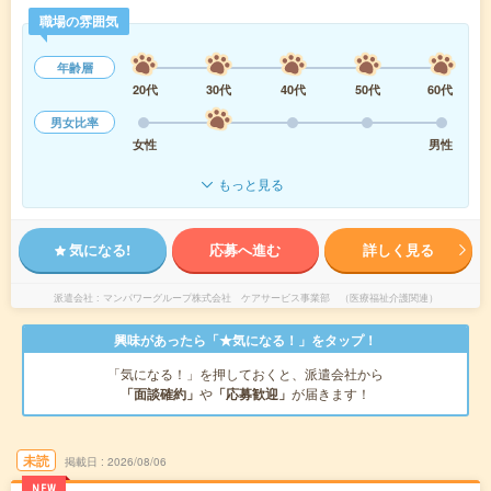
職場の雰囲気
年齢層
20代
30代
40代
50代
60代
男女比率
女性
男性
もっと見る
気になる!
応募へ進む
詳しく見る
派遣会社
マンパワーグループ株式会社 ケアサービス事業部 （医療福祉介護関連）
興味があったら「★気になる！」をタップ！
「気になる！」を押しておくと、派遣会社から
「面談確約」
や
「応募歓迎」
が届きます！
未読
掲載日
2026/08/06
NEW