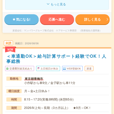
もっと見る
気になる!
応募へ進む
詳しく見る
派遣会社
マンパワーグループ株式会社 ケアサービス事業部 （医療福祉介護関連）
未読
掲載日
2026/08/06
NEW
＜車通勤OK＞給与計算サポート経験でOK！人
事総務
交通費別途支給あり
土日祝日が休み
WEB登録OK
派遣
東京都青梅市
勤務地
小作駅から車9分／金子駅から車11分
月～金※土日休み！
曜日頻度
8:15～17:20(実働:8時間) (休憩65分)
時間
2026/9/上旬～長期（3カ月以上） ★9月～OK！
期間