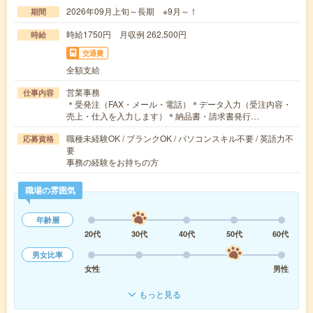
2026年09月上旬～長期 ※9月～！
期間
時給1750円 月収例 262,500円
時給
交通費
全額支給
営業事務
仕事内容
＊受発注（FAX・メール・電話）＊データ入力（受注内容・
売上・仕入を入力します）＊納品書・請求書発行…
職種未経験OK / ブランクOK / パソコンスキル不要 / 英語力不
応募資格
要
事務の経験をお持ちの方
職場の雰囲気
年齢層
20代
30代
40代
50代
60代
男女比率
女性
男性
もっと見る