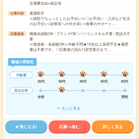
交通費支給※規定有
看護助手
仕事内容
≪病院でちょっとしたお手伝い≫〇お手洗い・入浴など生活
のお手伝い○診察室への付き添い○食事のサポート…
職種未経験OK / ブランクOK / パソコンスキル不要 / 英語力不
応募資格
要
≪無資格・未経験OK≫年齢不問★10名以上採用予定★履歴
書は不要です。▽応募後の流れ1)翌営業日まで…
職場の雰囲気
年齢層
20代
30代
40代
50代
60代
男女比率
女性
男性
もっと見る
気になる!
応募へ進む
詳しく見る