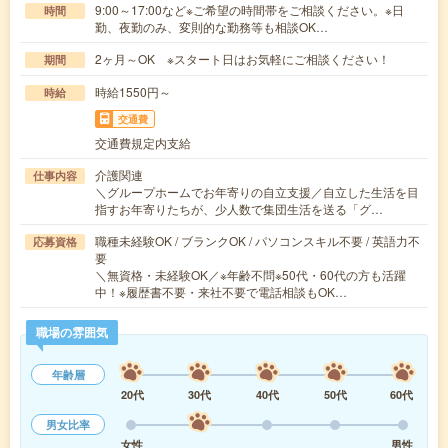
9:00～17:00など※ご希望の時間帯をご相談ください。※日
時間
勤、夜勤のみ、変則的な勤務等も相談OK…
2ヶ月～OK ※スタート日はお気軽にご相談ください！
期間
時給1550円～
時給
交通費
交通費規定内支給
介護関連
仕事内容
＼グループホームでお年寄りの自立支援／自立した生活を目
指すお年寄りたちが、少人数で集団生活を送る「グ…
職種未経験OK / ブランクOK / パソコンスキル不要 / 英語力不
応募資格
要
＼無資格・未経験OK／※年齢不問※50代・60代の方も活躍
中！※履歴書不要・来社不要で電話相談もOK…
職場の雰囲気
年齢層
20代
30代
40代
50代
60代
男女比率
女性
男性