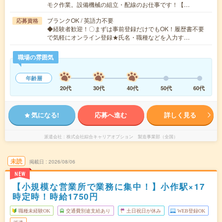
モク作業。設備機械の組立・配線のお仕事です！【…
ブランクOK / 英語力不要
応募資格
◆経験者歓迎！〇まずは事前登録だけでもOK！履歴書不要
で気軽にオンライン登録★氏名・職種などを入力す…
職場の雰囲気
年齢層
20代
30代
40代
50代
60代
気になる!
応募へ進む
詳しく見る
派遣会社
株式会社綜合キャリアオプション 製造事業部（全国）
未読
掲載日
2026/08/06
NEW
【小規模な営業所で業務に集中！】小作駅×17
時定時！時給1750円
職種未経験OK
交通費別途支給あり
土日祝日が休み
WEB登録OK