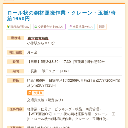
ロール状の鋼材運搬作業・クレーン・玉掛/時
給1650円
職種未経験OK
交通費別途支給あり
土日祝日が休み
派遣
東京都青梅市
勤務地
小作駅から車10分
月～金
曜日頻度
【日勤】5勤2休8:30～17:30（実働8時間/休憩60分）
時間
・長期 ・即日スタートOK！
期間
時給1650円 日額平均1万3200円/月額(21日)27万7200円/残
時給
込(5h)28万1325円
交通費
交通費支給（規定あり）
軽作業（仕分け・ピッキング・検品、商品管理）
仕事内容
【WEB面談OK】ロール状の鋼材運搬作業・クレーン・玉
掛・ロール状の鋼材運搬作業。クレーン、玉掛け使…
職種未経験OK / ブランクOK
応募資格