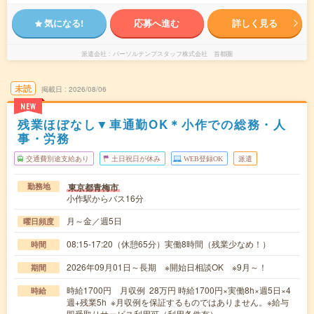
気になる!
応募へ進む
詳しく見る
派遣会社
パーソルテンプスタッフ株式会社 首都圏
未読
掲載日
2026/08/06
NEW
残業ほぼなし▼車通勤OK＊小作での総務・人
事・労務
交通費別途支給あり
土日祝日が休み
WEB登録OK
派遣
東京都青梅市
勤務地
小作駅からバス16分
月～金／週5日
曜日頻度
08:15-17:20（休憩65分）実働8時間（残業少なめ！）
時間
2026年09月01日～長期 ※開始日相談OK ※9月～！
期間
時給1700円 月収例 28万円 時給1700円×実働8h×週5日×4
時給
週+残業5h ※月収例を保証するものではありません。※給与
即受取りサービス利用可（利用条件有）