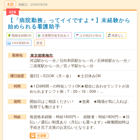
未読
掲載日
2026/08/06
NEW
【「病院勤務」ってイイですよ＊】未経験から
始められる看護助手
職種未経験OK
交通費別途支給あり
土日祝日が休み
残業なし
WEB登録OK
派遣
東京都青梅市
勤務地
河辺駅から---分／日向和田駅から---分／石神前駅から---分／
二俣尾駅から---分／宮ノ平駅から---分
週2日～5日OK（月～金） ★土日休みOK
曜日頻度
★1日6時間～の時短シフトOK★都合に合わせてシフトが決
時間
められますシフト例：7：00～16：009：…
開始日はご相談ください！ ★急募 ★職場が気に入れば、
期間
長期でも働けます！
無資格未経験：時給1600円～ 経験者：時給1800円～★日
時給
払い／週払い制度あり（月払いも選べます）※稼働開始時は
手続き完了次第のお支払いとなります。
交通費