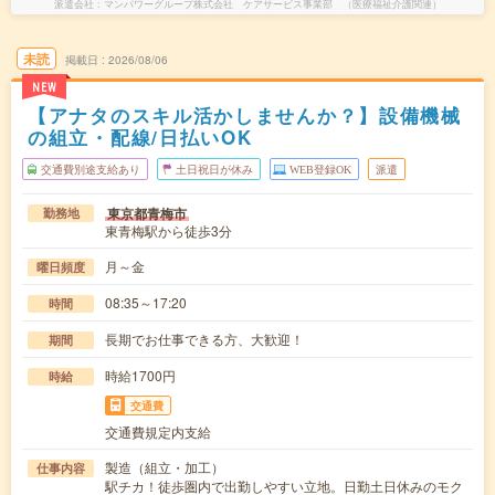
派遣会社
マンパワーグループ株式会社 ケアサービス事業部 （医療福祉介護関連）
未読
掲載日
2026/08/06
NEW
【アナタのスキル活かしませんか？】設備機械
の組立・配線/日払いOK
交通費別途支給あり
土日祝日が休み
WEB登録OK
派遣
東京都青梅市
勤務地
東青梅駅から徒歩3分
月～金
曜日頻度
08:35～17:20
時間
長期でお仕事できる方、大歓迎！
期間
時給1700円
時給
交通費
交通費規定内支給
製造（組立・加工）
仕事内容
駅チカ！徒歩圏内で出勤しやすい立地。日勤土日休みのモク