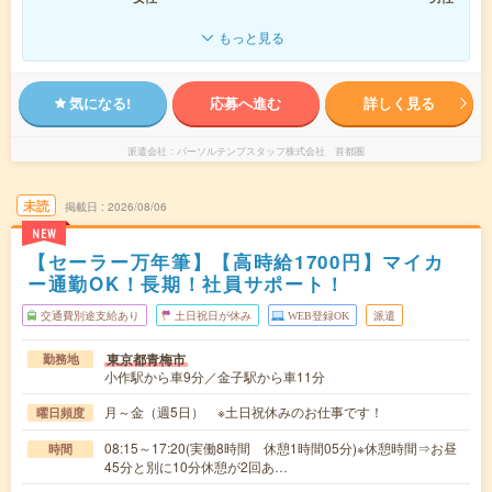
もっと見る
気になる!
応募へ進む
詳しく見る
派遣会社
パーソルテンプスタッフ株式会社 首都圏
未読
掲載日
2026/08/06
NEW
【セーラー万年筆】【高時給1700円】マイカ
ー通勤OK！長期！社員サポート！
交通費別途支給あり
土日祝日が休み
WEB登録OK
派遣
東京都青梅市
勤務地
小作駅から車9分／金子駅から車11分
月～金（週5日） ※土日祝休みのお仕事です！
曜日頻度
08:15～17:20(実働8時間 休憩1時間05分)※休憩時間⇒お昼
時間
45分と別に10分休憩が2回あ…