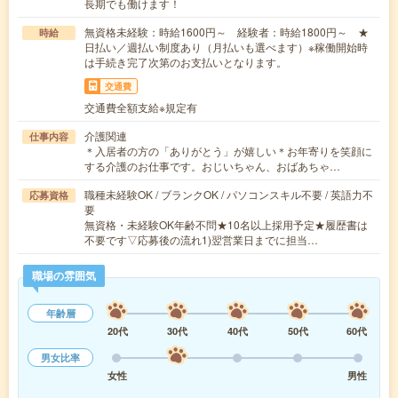
長期でも働けます！
無資格未経験：時給1600円～ 経験者：時給1800円～ ★
時給
日払い／週払い制度あり（月払いも選べます）※稼働開始時
は手続き完了次第のお支払いとなります。
交通費
交通費全額支給※規定有
介護関連
仕事内容
＊入居者の方の「ありがとう」が嬉しい＊お年寄りを笑顔に
する介護のお仕事です。おじいちゃん、おばあちゃ…
職種未経験OK / ブランクOK / パソコンスキル不要 / 英語力不
応募資格
要
無資格・未経験OK年齢不問★10名以上採用予定★履歴書は
不要です▽応募後の流れ1)翌営業日までに担当…
職場の雰囲気
年齢層
20代
30代
40代
50代
60代
男女比率
女性
男性