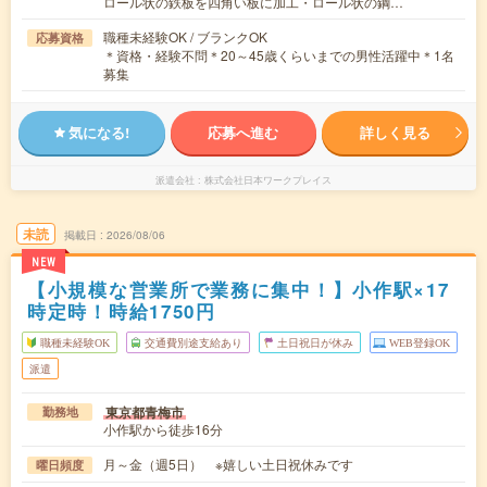
ロール状の鉄板を四角い板に加工・ロール状の鋼…
職種未経験OK / ブランクOK
応募資格
＊資格・経験不問＊20～45歳くらいまでの男性活躍中＊1名
募集
気になる!
応募へ進む
詳しく見る
派遣会社
株式会社日本ワークプレイス
未読
掲載日
2026/08/06
NEW
【小規模な営業所で業務に集中！】小作駅×17
時定時！時給1750円
職種未経験OK
交通費別途支給あり
土日祝日が休み
WEB登録OK
派遣
東京都青梅市
勤務地
小作駅から徒歩16分
月～金（週5日） ※嬉しい土日祝休みです
曜日頻度