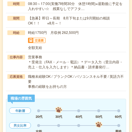
08:30～17:00(実働7時間30分 休憩1時間)※退勤後に予定を
時間
入れやすい☆ 残業なしでアフタ…
【急募】即日～長期 8月下旬または9月開始の相談
期間
OK！！ ※8月～！
時給1750円 月収例 262,500円
時給
交通費
全額支給
営業事務
仕事内容
＊受発注（FAX・メール・電話）＊データ入力（受注内容・
売上・仕入を入力します）＊納品書・請求書発行…
職種未経験OK / ブランクOK / パソコンスキル不要 / 英語力不
応募資格
要
事務の経験をお持ちの方
職場の雰囲気
年齢層
20代
30代
40代
50代
60代
男女比率
女性
男性