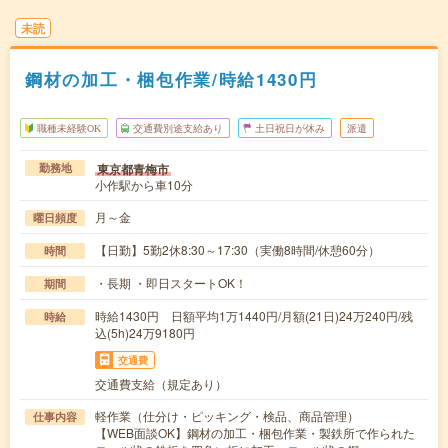
未読
鋼材の加工・梱包作業/時給1430円
職種未経験OK
交通費別途支給あり
土日祝日が休み
派遣
東京都青梅市
勤務地
小作駅から車10分
月～金
曜日頻度
【日勤】5勤2休8:30～17:30（実働8時間/休憩60分）
時間
・長期 ・即日スタートOK！
期間
時給1430円 日額平均1万1440円/月額(21日)24万240円/残
時給
込(5h)24万9180円
交通費
交通費支給（規定あり）
軽作業（仕分け・ピッキング・検品、商品管理）
仕事内容
【WEB面談OK】鋼材の加工・梱包作業・製鉄所で作られた