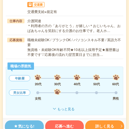
交通費
交通費支給※規定有
介護関連
仕事内容
＊利用者の方の「ありがとう」が嬉しい＊おじいちゃん、お
ばあちゃんを笑顔にする介護のお仕事です。老人ホ…
職種未経験OK / ブランクOK / パソコンスキル不要 / 英語力不
応募資格
要
無資格・未経験OK年齢不問★10名以上採用予定★履歴書は
不要です▽応募後の流れ1)翌営業日までに担当…
職場の雰囲気
年齢層
20代
30代
40代
50代
60代
男女比率
女性
男性
もっと見る
気になる!
応募へ進む
詳しく見る