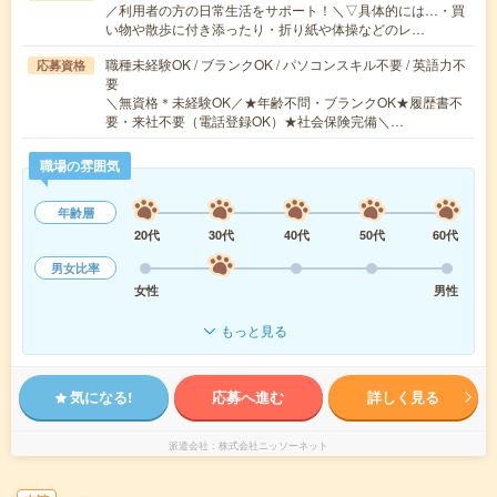
／利用者の方の日常生活をサポート！＼▽具体的には…・買
い物や散歩に付き添ったり・折り紙や体操などのレ…
職種未経験OK / ブランクOK / パソコンスキル不要 / 英語力不
応募資格
要
＼無資格＊未経験OK／★年齢不問・ブランクOK★履歴書不
要・来社不要（電話登録OK）★社会保険完備＼…
職場の雰囲気
年齢層
20代
30代
40代
50代
60代
男女比率
女性
男性
もっと見る
気になる!
応募へ進む
詳しく見る
派遣会社
株式会社ニッソーネット