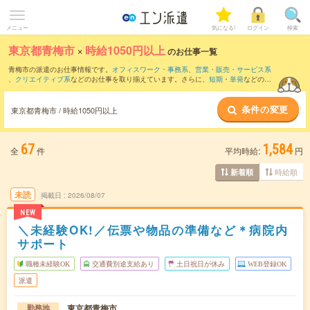
メニュー
気になる!
ログイン
検索
東京都青梅市
×
時給1050円以上
のお仕事一覧
青梅市の派遣のお仕事情報です。
オフィスワーク・事務系
、
営業・販売・サービス系
、
クリエイティブ系
などのお仕事を取り揃えています。さらに、
短期
・
単発
などの期
間や、
職種未経験OK
などのこだわり条件で絞り込んでいただけます。
条件の変更
時給
1250円以上
・
1800円以上
の求人はこちら
東京都青梅市 / 時給1050円以上
当サイトでは法令を遵守し、最低賃金以上の求人のみを掲載しています。
67
1,584
全
件
平均時給:
円
時給順
新着順
未読
掲載日
2026/08/07
NEW
＼未経験OK!／伝票や物品の準備など＊病院内
サポート
職種未経験OK
交通費別途支給あり
土日祝日が休み
WEB登録OK
派遣
東京都青梅市
勤務地