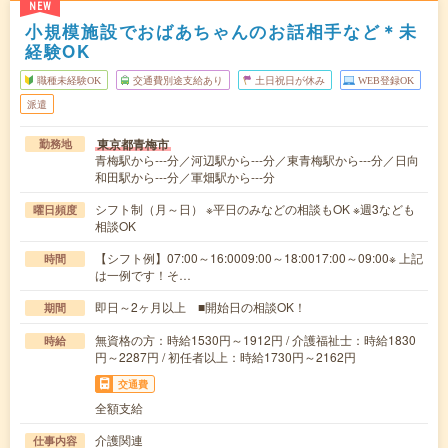
NEW
小規模施設でおばあちゃんのお話相手など＊未
経験OK
職種未経験OK
交通費別途支給あり
土日祝日が休み
WEB登録OK
派遣
東京都青梅市
勤務地
青梅駅から---分／河辺駅から---分／東青梅駅から---分／日向
和田駅から---分／軍畑駅から---分
シフト制（月～日） ※平日のみなどの相談もOK ※週3なども
曜日頻度
相談OK
【シフト例】07:00～16:0009:00～18:0017:00～09:00※ 上記
時間
は一例です！そ…
即日～2ヶ月以上 ■開始日の相談OK！
期間
無資格の方：時給1530円～1912円 / 介護福祉士：時給1830
時給
円～2287円 / 初任者以上：時給1730円～2162円
交通費
全額支給
介護関連
仕事内容