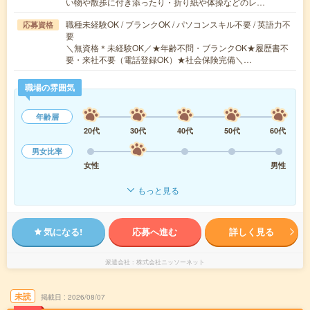
い物や散歩に付き添ったり・折り紙や体操などのレ…
職種未経験OK / ブランクOK / パソコンスキル不要 / 英語力不
応募資格
要
＼無資格＊未経験OK／★年齢不問・ブランクOK★履歴書不
要・来社不要（電話登録OK）★社会保険完備＼…
職場の雰囲気
年齢層
20代
30代
40代
50代
60代
男女比率
女性
男性
もっと見る
気になる!
応募へ進む
詳しく見る
派遣会社
株式会社ニッソーネット
未読
掲載日
2026/08/07