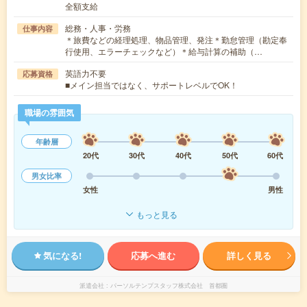
全額支給
総務・人事・労務
仕事内容
＊旅費などの経理処理、物品管理、発注＊勤怠管理（勘定奉
行使用、エラーチェックなど）＊給与計算の補助（…
英語力不要
応募資格
■メイン担当ではなく、サポートレベルでOK！
職場の雰囲気
年齢層
20代
30代
40代
50代
60代
男女比率
女性
男性
もっと見る
気になる!
応募へ進む
詳しく見る
派遣会社
パーソルテンプスタッフ株式会社 首都圏