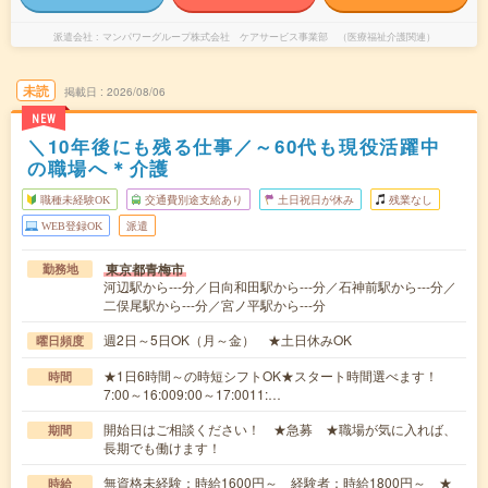
派遣会社
マンパワーグループ株式会社 ケアサービス事業部 （医療福祉介護関連）
未読
掲載日
2026/08/06
NEW
＼10年後にも残る仕事／～60代も現役活躍中
の職場へ＊介護
職種未経験OK
交通費別途支給あり
土日祝日が休み
残業なし
WEB登録OK
派遣
東京都青梅市
勤務地
河辺駅から---分／日向和田駅から---分／石神前駅から---分／
二俣尾駅から---分／宮ノ平駅から---分
週2日～5日OK（月～金） ★土日休みOK
曜日頻度
★1日6時間～の時短シフトOK★スタート時間選べます！
時間
7:00～16:009:00～17:0011:…
開始日はご相談ください！ ★急募 ★職場が気に入れば、
期間
長期でも働けます！
無資格未経験：時給1600円～ 経験者：時給1800円～ ★
時給