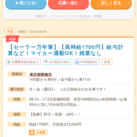
気になる!
応募へ進む
詳しく見る
派遣会社
パーソルテンプスタッフ株式会社 首都圏
未読
掲載日
2026/08/06
NEW
【セーラー万年筆】【高時給1700円】給与計
算など！マイカー通勤OK！残業なし
交通費別途支給あり
土日祝日が休み
WEB登録OK
派遣
東京都青梅市
勤務地
小作駅から車9分／金子駅から車11分
月～金（週5日） ※土日祝休みのお仕事です！
曜日頻度
08:15～17:20(実働8時間 休憩1時間05分)※休憩時間⇒お昼
時間
45分と別に10分休憩が2回あ…
【急募】即日～長期 ※8月～！
期間
時給1700円 月収例 272,000円
時給
交通費