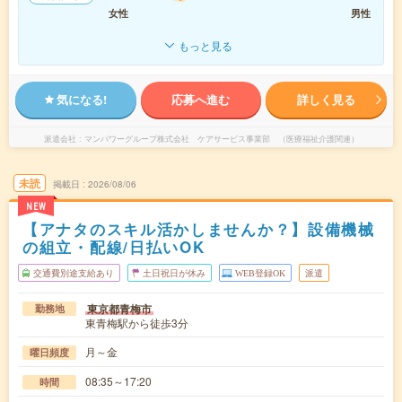
女性
男性
もっと見る
気になる!
応募へ進む
詳しく見る
派遣会社
マンパワーグループ株式会社 ケアサービス事業部 （医療福祉介護関連）
未読
掲載日
2026/08/06
NEW
【アナタのスキル活かしませんか？】設備機械
の組立・配線/日払いOK
交通費別途支給あり
土日祝日が休み
WEB登録OK
派遣
東京都青梅市
勤務地
東青梅駅から徒歩3分
月～金
曜日頻度
08:35～17:20
時間