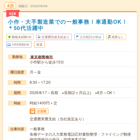
未読
掲載日
2026/08/06
NEW
小作・大手製造業での一般事務！車通勤OK！
＊50代活躍中
職種未経験OK
交通費別途支給あり
土日祝日が休み
残業なし
WEB登録OK
派遣
東京都青梅市
勤務地
小作駅から徒歩15分
月～金
曜日頻度
8:30～17:20
時間
2026/8/17～長期 ※長期(2ヶ月以上) ※8月～OK！
期間
時給1400円＋交
時給
交通費
交通費実費支給（当社規定あり）
一般事務
仕事内容
各種データの入力業務電話応対書類整理・ファイリング郵便
物管理備品の発注・管理来客応対