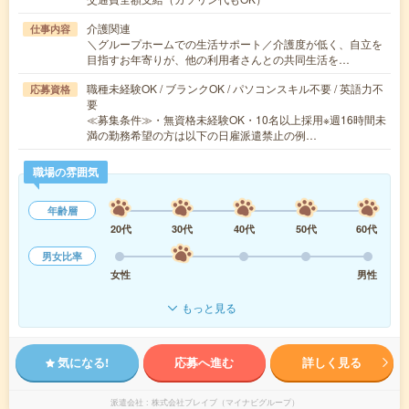
介護関連
仕事内容
＼グループホームでの生活サポート／介護度が低く、自立を
目指すお年寄りが、他の利用者さんとの共同生活を…
職種未経験OK / ブランクOK / パソコンスキル不要 / 英語力不
応募資格
要
≪募集条件≫・無資格未経験OK・10名以上採用※週16時間未
満の勤務希望の方は以下の日雇派遣禁止の例…
職場の雰囲気
年齢層
20代
30代
40代
50代
60代
男女比率
女性
男性
もっと見る
気になる!
応募へ進む
詳しく見る
派遣会社
株式会社ブレイブ（マイナビグループ）