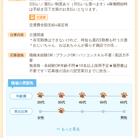
日払い／週払い制度あり（月払いも選べます）※稼働開始時
は手続き完了次第のお支払いとなります。
交通費
交通費全額支給※規定有
介護関連
仕事内容
＊在宅勤務はできないけれど、時短も週2日勤務も叶う介護
＊おじいちゃん、おばあちゃんが暮らす施設での生…
職種未経験OK / ブランクOK / パソコンスキル不要 / 英語力不
応募資格
要
無資格・未経験OK年齢不問★10名以上採用予定★履歴書は
不要です▽応募後の流れ1)翌営業日までに担当…
職場の雰囲気
年齢層
20代
30代
40代
50代
60代
男女比率
女性
男性
もっと見る