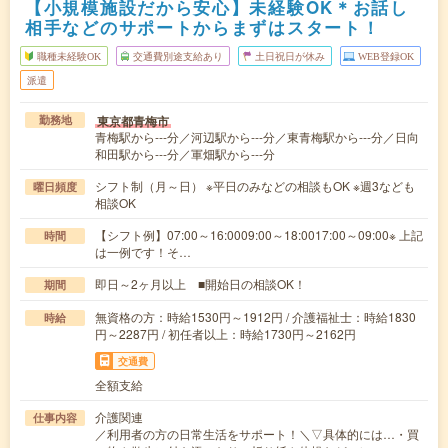
【小規模施設だから安心】未経験OK＊お話し
相手などのサポートからまずはスタート！
職種未経験OK
交通費別途支給あり
土日祝日が休み
WEB登録OK
派遣
東京都青梅市
勤務地
青梅駅から---分／河辺駅から---分／東青梅駅から---分／日向
和田駅から---分／軍畑駅から---分
シフト制（月～日） ※平日のみなどの相談もOK ※週3なども
曜日頻度
相談OK
【シフト例】07:00～16:0009:00～18:0017:00～09:00※ 上記
時間
は一例です！そ…
即日～2ヶ月以上 ■開始日の相談OK！
期間
無資格の方：時給1530円～1912円 / 介護福祉士：時給1830
時給
円～2287円 / 初任者以上：時給1730円～2162円
交通費
全額支給
介護関連
仕事内容
／利用者の方の日常生活をサポート！＼▽具体的には…・買