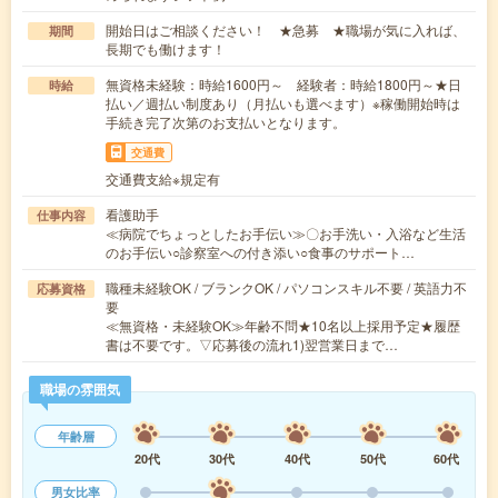
開始日はご相談ください！ ★急募 ★職場が気に入れば、
期間
長期でも働けます！
無資格未経験：時給1600円～ 経験者：時給1800円～★日
時給
払い／週払い制度あり（月払いも選べます）※稼働開始時は
手続き完了次第のお支払いとなります。
交通費
交通費支給※規定有
看護助手
仕事内容
≪病院でちょっとしたお手伝い≫〇お手洗い・入浴など生活
のお手伝い○診察室への付き添い○食事のサポート…
職種未経験OK / ブランクOK / パソコンスキル不要 / 英語力不
応募資格
要
≪無資格・未経験OK≫年齢不問★10名以上採用予定★履歴
書は不要です。▽応募後の流れ1)翌営業日まで…
職場の雰囲気
年齢層
20代
30代
40代
50代
60代
男女比率