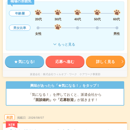
職場の雰囲気
年齢層
20代
30代
40代
50代
60代
男女比率
女性
男性
もっと見る
気になる!
応募へ進む
詳しく見る
派遣会社
株式会社ウィルオブ・ワーク ケアワーク事業部
興味があったら「★気になる！」をタップ！
「気になる！」を押しておくと、派遣会社から
「面談確約」
や
「応募歓迎」
が届きます！
未読
掲載日
2026/08/07
NEW