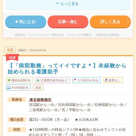
もっと見る
気になる!
応募へ進む
詳しく見る
派遣会社
マンパワーグループ株式会社 ケアサービス事業部 （医療福祉介護関連）
未読
掲載日
2026/08/06
NEW
【「病院勤務」ってイイですよ＊】未経験から
始められる看護助手
職種未経験OK
交通費別途支給あり
土日祝日が休み
残業なし
WEB登録OK
派遣
東京都青梅市
勤務地
河辺駅から---分／日向和田駅から---分／石神前駅から---分／
二俣尾駅から---分／宮ノ平駅から---分
週2日～5日OK（月～金） ★土日休みOK
曜日頻度
★1日6時間～の時短シフトOK★都合に合わせてシフトが決
時間
められますシフト例：7：00～16：009：…