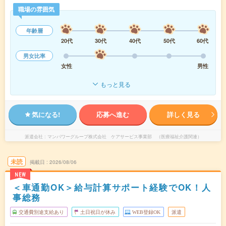
職場の雰囲気
年齢層
20代
30代
40代
50代
60代
男女比率
女性
男性
もっと見る
気になる!
応募へ進む
詳しく見る
派遣会社
マンパワーグループ株式会社 ケアサービス事業部 （医療福祉介護関連）
未読
掲載日
2026/08/06
NEW
＜車通勤OK＞給与計算サポート経験でOK！人
事総務
交通費別途支給あり
土日祝日が休み
WEB登録OK
派遣