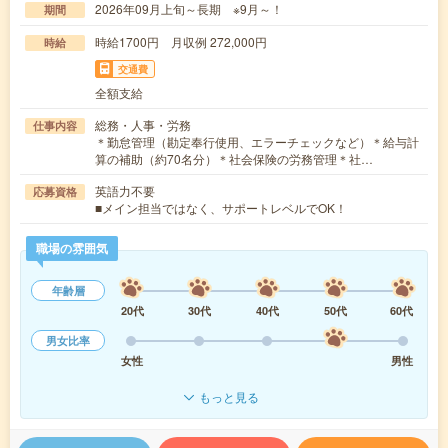
2026年09月上旬～長期 ※9月～！
期間
時給1700円 月収例 272,000円
時給
交通費
全額支給
総務・人事・労務
仕事内容
＊勤怠管理（勘定奉行使用、エラーチェックなど）＊給与計
算の補助（約70名分）＊社会保険の労務管理＊社…
英語力不要
応募資格
■メイン担当ではなく、サポートレベルでOK！
職場の雰囲気
年齢層
20代
30代
40代
50代
60代
男女比率
女性
男性
もっと見る