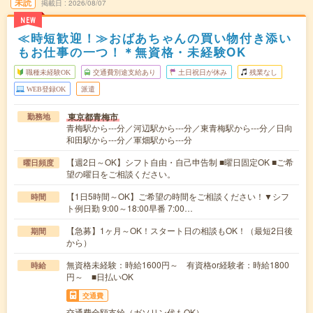
未読
掲載日
2026/08/07
NEW
≪時短歓迎！≫おばあちゃんの買い物付き添い
もお仕事の一つ！＊無資格・未経験OK
職種未経験OK
交通費別途支給あり
土日祝日が休み
残業なし
WEB登録OK
派遣
東京都青梅市
勤務地
青梅駅から---分／河辺駅から---分／東青梅駅から---分／日向
和田駅から---分／軍畑駅から---分
【週2日～OK】シフト自由・自己申告制 ■曜日固定OK ■ご希
曜日頻度
望の曜日をご相談ください。
【1日5時間～OK】ご希望の時間をご相談ください！▼シフ
時間
ト例日勤 9:00～18:00早番 7:00…
【急募】1ヶ月～OK！スタート日の相談もOK！（最短2日後
期間
から）
無資格未経験：時給1600円～ 有資格or経験者：時給1800
時給
円～ ■日払いOK
交通費
交通費全額支給（ガソリン代もOK）