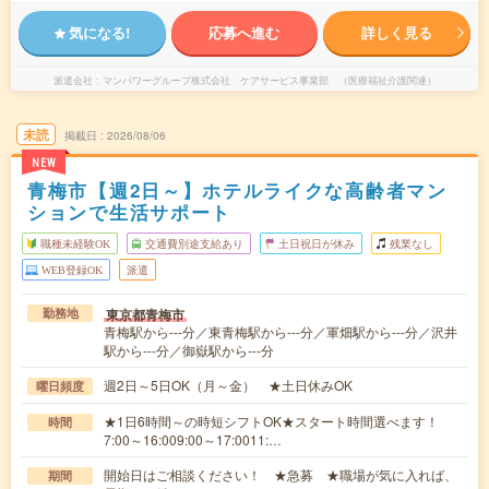
気になる!
応募へ進む
詳しく見る
派遣会社
マンパワーグループ株式会社 ケアサービス事業部 （医療福祉介護関連）
未読
掲載日
2026/08/06
NEW
青梅市【週2日～】ホテルライクな高齢者マン
ションで生活サポート
職種未経験OK
交通費別途支給あり
土日祝日が休み
残業なし
WEB登録OK
派遣
東京都青梅市
勤務地
青梅駅から---分／東青梅駅から---分／軍畑駅から---分／沢井
駅から---分／御嶽駅から---分
週2日～5日OK（月～金） ★土日休みOK
曜日頻度
★1日6時間～の時短シフトOK★スタート時間選べます！
時間
7:00～16:009:00～17:0011:…
開始日はご相談ください！ ★急募 ★職場が気に入れば、
期間