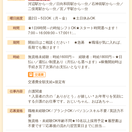
河辺駅から---分／日向和田駅から---分／石神前駅から---分／
二俣尾駅から---分／宮ノ平駅から---分
週2日～5日OK（月～金） ★土日休みOK
曜日頻度
★1日6時間～の時短シフトOK★スタート時間選べます！
時間
7:00～16:009:00～17:0011:…
開始日はご相談ください！ ★急募 ★職場が気に入れば、
期間
長期でも働けます！
無資格未経験：時給1600円～ 経験者：時給1800円～★日
時給
払い／週払い制度あり（月払いも選べます）※稼働開始時は
手続き完了次第のお支払いとなります。
交通費
交通費全額支給※規定有
介護関連
仕事内容
＊入居者の方の「ありがとう」が嬉しい＊お年寄りを笑顔に
する介護のお仕事です。おじいちゃん、おばあちゃ…
職種未経験OK / ブランクOK / パソコンスキル不要 / 英語力不
応募資格
要
無資格・未経験OK年齢不問★10名以上採用予定★履歴書は
不要です▽応募後の流れ1)翌営業日までに担当…