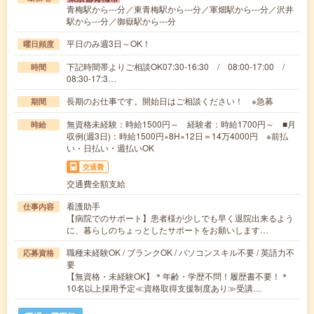
青梅駅から---分／東青梅駅から---分／軍畑駅から---分／沢井
駅から---分／御嶽駅から---分
平日のみ週3日～OK！
曜日頻度
下記時間帯よりご相談OK07:30-16:30 / 08:00-17:00 /
時間
08:30-17:3…
長期のお仕事です。開始日はご相談ください！ ※急募
期間
無資格未経験：時給1500円～ 経験者：時給1700円～ ■月
時給
収例(週3日)：時給1500円×8H×12日＝14万4000円 ※前払
い・日払い・週払いOK
交通費
交通費全額支給
看護助手
仕事内容
【病院でのサポート】患者様が少しでも早く退院出来るよう
に、暮らしのちょっとしたサポートをお願いします…
職種未経験OK / ブランクOK / パソコンスキル不要 / 英語力不
応募資格
要
【無資格・未経験OK】＊年齢・学歴不問！履歴書不要！＊
10名以上採用予定≪資格取得支援制度あり≫受講…