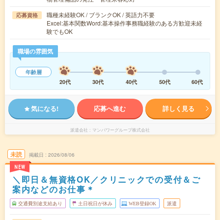
職種未経験OK / ブランクOK / 英語力不要
応募資格
Excel:基本関数Word:基本操作事務職経験のある方歓迎未経
験でもOK
職場の雰囲気
年齢層
20代
30代
40代
50代
60代
気になる!
応募へ進む
詳しく見る
派遣会社
マンパワーグループ株式会社
未読
掲載日
2026/08/06
NEW
＼即日＆無資格OK／クリニックでの受付＆ご
案内などのお仕事＊
交通費別途支給あり
土日祝日が休み
WEB登録OK
派遣