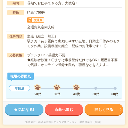
長期でお仕事できる方、大歓迎！
期間
時給1700円
時給
交通費
交通費規定内支給
製造（組立・加工）
仕事内容
駅チカ！徒歩圏内で出勤しやすい立地。日勤土日休みのモク
モク作業。設備機械の組立・配線のお仕事です！【…
ブランクOK / 英語力不要
応募資格
◆経験者歓迎！〇まずは事前登録だけでもOK！履歴書不要
で気軽にオンライン登録★氏名・職種などを入力す…
職場の雰囲気
年齢層
20代
30代
40代
50代
60代
気になる!
応募へ進む
詳しく見る
派遣会社
株式会社綜合キャリアオプション 製造事業部（全国）