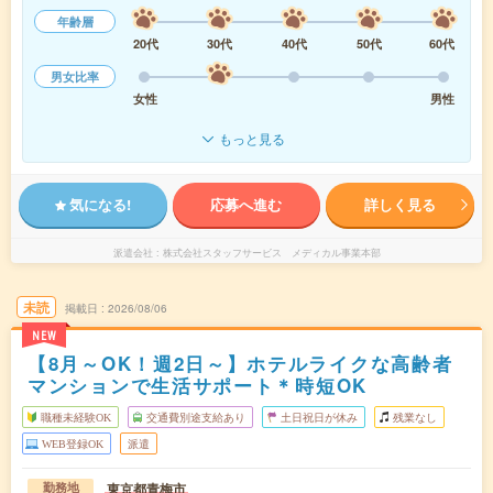
年齢層
20代
30代
40代
50代
60代
男女比率
女性
男性
もっと見る
気になる!
応募へ進む
詳しく見る
派遣会社
株式会社スタッフサービス メディカル事業本部
未読
掲載日
2026/08/06
NEW
【8月～OK！週2日～】ホテルライクな高齢者
マンションで生活サポート＊時短OK
職種未経験OK
交通費別途支給あり
土日祝日が休み
残業なし
WEB登録OK
派遣
東京都青梅市
勤務地