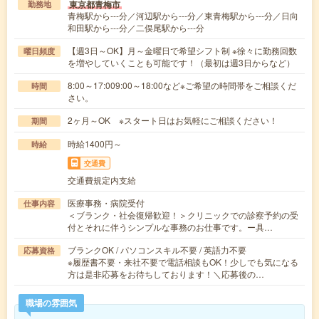
東京都青梅市
勤務地
青梅駅から---分／河辺駅から---分／東青梅駅から---分／日向
和田駅から---分／二俣尾駅から---分
【週3日～OK】月～金曜日で希望シフト制 ※徐々に勤務回数
曜日頻度
を増やしていくことも可能です！（最初は週3日からなど）
8:00～17:009:00～18:00など※ご希望の時間帯をご相談くだ
時間
さい。
2ヶ月～OK ※スタート日はお気軽にご相談ください！
期間
時給1400円～
時給
交通費
交通費規定内支給
医療事務・病院受付
仕事内容
＜ブランク・社会復帰歓迎！＞クリニックでの診察予約の受
付とそれに伴うシンプルな事務のお仕事です。ー具…
ブランクOK / パソコンスキル不要 / 英語力不要
応募資格
※履歴書不要・来社不要で電話相談もOK！少しでも気になる
方は是非応募をお待ちしております！＼応募後の…
職場の雰囲気