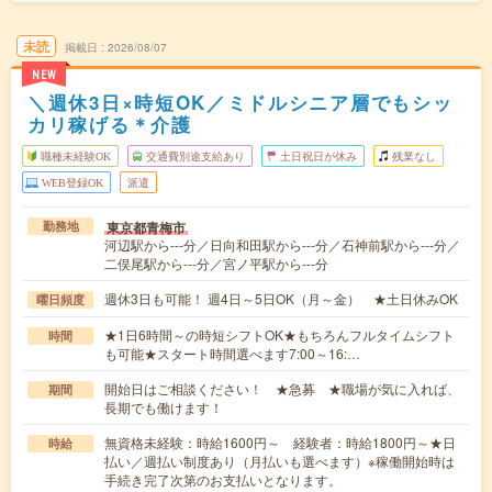
未読
掲載日
2026/08/07
NEW
＼週休3日×時短OK／ミドルシニア層でもシッ
カリ稼げる＊介護
職種未経験OK
交通費別途支給あり
土日祝日が休み
残業なし
WEB登録OK
派遣
東京都青梅市
勤務地
河辺駅から---分／日向和田駅から---分／石神前駅から---分／
二俣尾駅から---分／宮ノ平駅から---分
週休3日も可能！ 週4日～5日OK（月～金） ★土日休みOK
曜日頻度
★1日6時間～の時短シフトOK★もちろんフルタイムシフト
時間
も可能★スタート時間選べます7:00～16:…
開始日はご相談ください！ ★急募 ★職場が気に入れば、
期間
長期でも働けます！
無資格未経験：時給1600円～ 経験者：時給1800円～★日
時給
払い／週払い制度あり（月払いも選べます）※稼働開始時は
手続き完了次第のお支払いとなります。