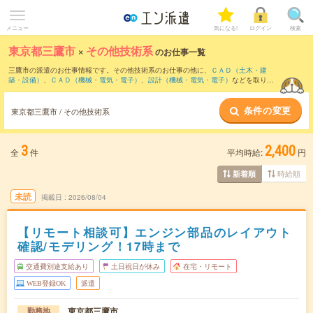
メニュー
気になる!
ログイン
検索
東京都三鷹市
×
その他技術系
のお仕事一覧
三鷹市の派遣のお仕事情報です。その他技術系のお仕事の他に、
ＣＡＤ（土木・建
築・設備）
、
ＣＡＤ（機械・電気・電子）
、
設計（機械・電気・電子）
などを取り揃
えています。さらに、
短期
・
単発
などの期間や、
職種未経験OK
などのこだわり条件で
絞り込んでいただけます。
条件の変更
東京都三鷹市 / その他技術系
3
2,400
全
件
平均時給:
円
時給順
新着順
未読
掲載日
2026/08/04
【リモート相談可】エンジン部品のレイアウト
確認/モデリング！17時まで
交通費別途支給あり
土日祝日が休み
在宅・リモート
WEB登録OK
派遣
東京都三鷹市
勤務地