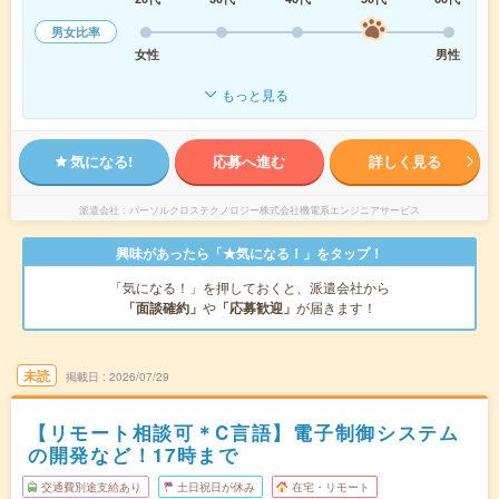
男女比率
女性
男性
もっと見る
気になる!
応募へ進む
詳しく見る
派遣会社
パーソルクロステクノロジー株式会社機電系エンジニアサービス
興味があったら「★気になる！」をタップ！
「気になる！」を押しておくと、派遣会社から
「面談確約」
や
「応募歓迎」
が届きます！
未読
掲載日
2026/07/29
【リモート相談可＊C言語】電子制御システム
の開発など！17時まで
交通費別途支給あり
土日祝日が休み
在宅・リモート