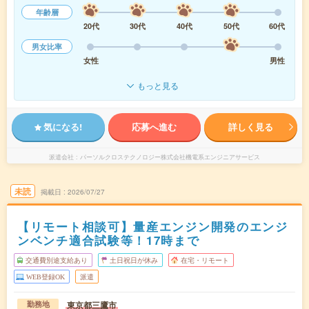
年齢層
20代
30代
40代
50代
60代
男女比率
女性
男性
もっと見る
気になる!
応募へ進む
詳しく見る
派遣会社
パーソルクロステクノロジー株式会社機電系エンジニアサービス
未読
掲載日
2026/07/27
【リモート相談可】量産エンジン開発のエンジ
ンベンチ適合試験等！17時まで
交通費別途支給あり
土日祝日が休み
在宅・リモート
WEB登録OK
派遣
東京都三鷹市
勤務地