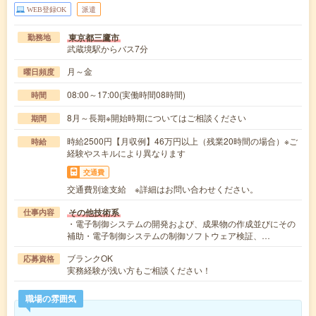
WEB登録OK
派遣
東京都三鷹市
勤務地
武蔵境駅からバス7分
月～金
曜日頻度
08:00～17:00(実働時間08時間)
時間
8月～長期※開始時期についてはご相談ください
期間
時給2500円【月収例】46万円以上（残業20時間の場合）※ご
時給
経験やスキルにより異なります
交通費
交通費別途支給 ※詳細はお問い合わせください。
その他技術系
仕事内容
・電子制御システムの開発および、成果物の作成並びにその
補助・電子制御システムの制御ソフトウェア検証、…
ブランクOK
応募資格
実務経験が浅い方もご相談ください！
職場の雰囲気