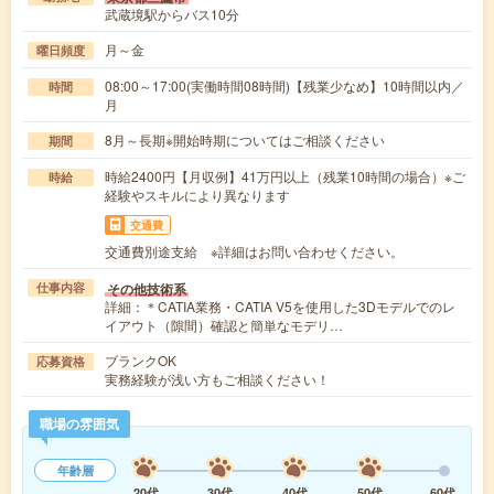
武蔵境駅からバス10分
月～金
曜日頻度
08:00～17:00(実働時間08時間)【残業少なめ】10時間以内／
時間
月
8月～長期※開始時期についてはご相談ください
期間
時給2400円【月収例】41万円以上（残業10時間の場合）※ご
時給
経験やスキルにより異なります
交通費
交通費別途支給 ※詳細はお問い合わせください。
その他技術系
仕事内容
詳細：＊CATIA業務・CATIA V5を使用した3Dモデルでのレ
イアウト（隙間）確認と簡単なモデリ…
ブランクOK
応募資格
実務経験が浅い方もご相談ください！
職場の雰囲気
年齢層
20代
30代
40代
50代
60代