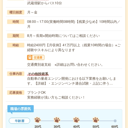
武蔵境駅からバス10分
月～金
曜日頻度
08:00～17:00(実働時間08時間)【残業少なめ】10時間以内／
時間
月
8月～長期※開始時期についてはご相談ください
期間
時給2400円【月収例】41万円以上（残業10時間の場合）※ご
時給
経験やスキルにより異なります
交通費
交通費別途支給 ※詳細はお問い合わせください。
その他技術系
仕事内容
自動車の量産エンジン開発における以下業務をお願いしま
す。【詳細】・エンジンベンチ適合試験・上記に伴う…
ブランクOK
応募資格
実務経験が浅い方もご相談ください！
職場の雰囲気
年齢層
20代
30代
40代
50代
60代