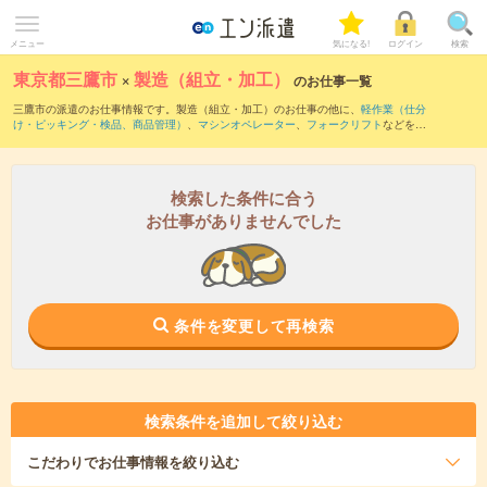
メニュー
気になる!
ログイン
検索
東京都三鷹市
×
製造（組立・加工）
のお仕事一覧
三鷹市の派遣のお仕事情報です。製造（組立・加工）のお仕事の他に、
軽作業（仕分
け・ピッキング・検品、商品管理）
、
マシンオペレーター
、
フォークリフト
などを取
り揃えています。さらに、
短期
・
単発
などの期間や、
職種未経験OK
などのこだわり条
件で絞り込んでいただけます。職種辞典：
製造（組立・加工）のお仕事とは？とは？
検索した条件に合う
お仕事がありませんでした
条件を変更して再検索
検索条件を追加して絞り込む
こだわり
でお仕事情報を絞り込む