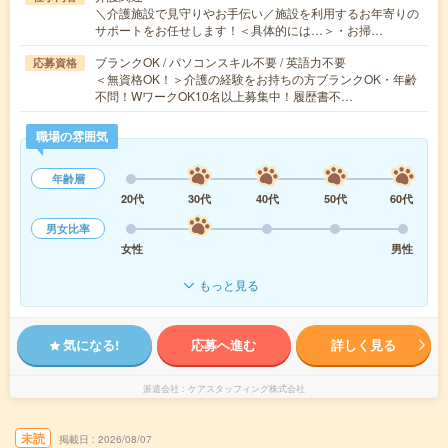
＼介護施設で見守りやお手伝い／施設を利用するお年寄りの
サポートをお任せします！＜具体的には…＞・お掃…
ブランクOK / パソコンスキル不要 / 英語力不要
応募資格
＜無資格OK！＞介護の経験をお持ちの方ブランクOK・年齢
不問！WワークOK10名以上募集中！履歴書不…
職場の雰囲気
年齢層
20代
30代
40代
50代
60代
男女比率
女性
男性
もっと見る
気になる!
応募へ進む
詳しく見る
派遣会社
ケアスタッフィング株式会社
未読
掲載日
2026/08/07