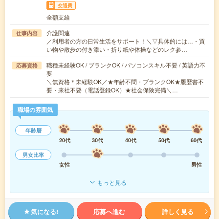
交通費
全額支給
介護関連
仕事内容
／利用者の方の日常生活をサポート！＼▽具体的には…・買
い物や散歩の付き添い・折り紙や体操などのレク参…
職種未経験OK / ブランクOK / パソコンスキル不要 / 英語力不
応募資格
要
＼無資格＊未経験OK／★年齢不問・ブランクOK★履歴書不
要・来社不要（電話登録OK）★社会保険完備＼…
職場の雰囲気
年齢層
20代
30代
40代
50代
60代
男女比率
女性
男性
もっと見る
気になる!
応募へ進む
詳しく見る