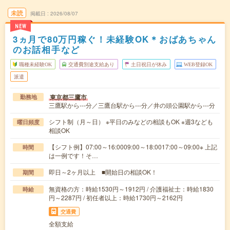
未読
掲載日
2026/08/07
NEW
3ヵ月で80万円稼ぐ！未経験OK＊おばあちゃん
のお話相手など
職種未経験OK
交通費別途支給あり
土日祝日が休み
WEB登録OK
派遣
東京都三鷹市
勤務地
三鷹駅から---分／三鷹台駅から---分／井の頭公園駅から---分
シフト制（月～日） ※平日のみなどの相談もOK ※週3なども
曜日頻度
相談OK
【シフト例】07:00～16:0009:00～18:0017:00～09:00※ 上記
時間
は一例です！そ…
即日～2ヶ月以上 ■開始日の相談OK！
期間
無資格の方：時給1530円～1912円 / 介護福祉士：時給1830
時給
円～2287円 / 初任者以上：時給1730円～2162円
交通費
全額支給