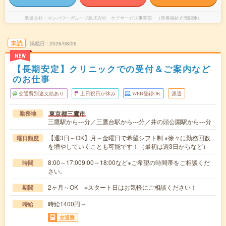
派遣会社
マンパワーグループ株式会社 ケアサービス事業部 （医療福祉介護関連）
未読
掲載日
2026/08/06
NEW
【長期安定】クリニックでの受付＆ご案内など
のお仕事
交通費別途支給あり
土日祝日が休み
WEB登録OK
派遣
東京都三鷹市
勤務地
三鷹駅から---分／三鷹台駅から---分／井の頭公園駅から---分
【週3日～OK】月～金曜日で希望シフト制 ※徐々に勤務回数
曜日頻度
を増やしていくことも可能です！（最初は週3日からなど）
8:00～17:009:00～18:00など※ご希望の時間帯をご相談くだ
時間
さい。
2ヶ月～OK ※スタート日はお気軽にご相談ください！
期間
時給1400円～
時給
交通費