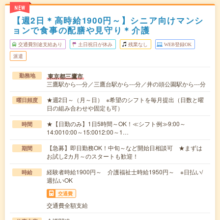
NEW
【週2日＊高時給1900円～】シニア向けマンシ
ョンで食事の配膳や見守り＊介護
交通費別途支給あり
土日祝日が休み
残業なし
WEB登録OK
派遣
東京都三鷹市
勤務地
三鷹駅から---分／三鷹台駅から---分／井の頭公園駅から---分
★週2日～（月～日） ※希望のシフトを毎月提出（日数と曜
曜日頻度
日の組み合わせや固定も可）
★【日勤のみ】1日5時間～OK！≪シフト例≫9:00～
時間
14:0010:00～15:0012:00～1…
【急募】即日勤務OK！中旬～など開始日相談可 ★まずは
期間
お試し2カ月～のスタートも歓迎！
経験者時給1900円～ 介護福祉士時給1950円～ ※日払い/
時給
週払いOK
交通費
交通費全額支給