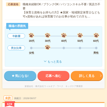
職種未経験OK / ブランクOK / パソコンスキル不要 / 英語力不
応募資格
要
【保育士資格をお持ちの方】★国家・地域限定保育士なども
可※資格があれば保育園でのお仕事が初めての方も…
職場の雰囲気
年齢層
20代
30代
40代
50代
60代
男女比率
女性
男性
もっと見る
気になる!
応募へ進む
詳しく見る
派遣会社
株式会社ウィルオブ・ワーク キッズケア事業部
未読
掲載日
2026/08/07
NEW