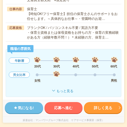
保育士
仕事内容
【時短OK!フリー保育士】担任の保育士さんのサポートをお
任せします。～具体的なお仕事～・登園時のお迎…
ブランクOK / パソコンスキル不要 / 英語力不要
応募資格
・保育士資格または保母資格をお持ちの方・保育の実務経験
がある方（経験年数不問！）＊未経験の方、保育士…
職場の雰囲気
年齢層
20代
30代
40代
50代
60代
男女比率
女性
男性
もっと見る
気になる!
応募へ進む
詳しく見る
派遣会社
マンパワーグループ株式会社 ケアサービス事業部（保育）