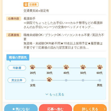
交通費
交通費支給※規定有
看護助手
仕事内容
≪病院でちょっとしたお手伝い≫○カルテ整理などの看護師
さんのお手伝い○シーツの交換やベッドメイキング…
職種未経験OK / ブランクOK / パソコンスキル不要 / 英語力不
応募資格
要
無資格・未経験OK年齢不問★10名以上採用予定★履歴書は
不要です▽応募後の流れ1)翌営業日までに担当…
職場の雰囲気
年齢層
20代
30代
40代
50代
60代
男女比率
女性
男性
もっと見る
気になる!
応募へ進む
詳しく見る