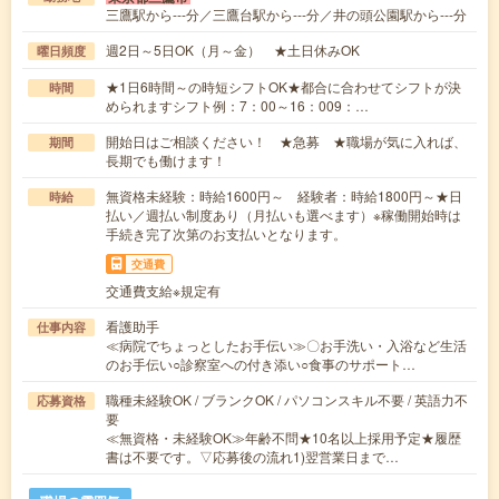
三鷹駅から---分／三鷹台駅から---分／井の頭公園駅から---分
週2日～5日OK（月～金） ★土日休みOK
曜日頻度
★1日6時間～の時短シフトOK★都合に合わせてシフトが決
時間
められますシフト例：7：00～16：009：…
開始日はご相談ください！ ★急募 ★職場が気に入れば、
期間
長期でも働けます！
無資格未経験：時給1600円～ 経験者：時給1800円～★日
時給
払い／週払い制度あり（月払いも選べます）※稼働開始時は
手続き完了次第のお支払いとなります。
交通費
交通費支給※規定有
看護助手
仕事内容
≪病院でちょっとしたお手伝い≫〇お手洗い・入浴など生活
のお手伝い○診察室への付き添い○食事のサポート…
職種未経験OK / ブランクOK / パソコンスキル不要 / 英語力不
応募資格
要
≪無資格・未経験OK≫年齢不問★10名以上採用予定★履歴
書は不要です。▽応募後の流れ1)翌営業日まで…