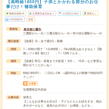
【高時給1850円】子供とかかわる部分のお仕
事だけ！補助保育
職種未経験OK
交通費別途支給あり
土日祝日が休み
残業なし
WEB登録OK
派遣
東京都三鷹市
勤務地
三鷹駅から---分／三鷹台駅から---分／井の頭公園駅から---分
【急募】月～金で週2日～勤務
曜日頻度
7～20時の間で「1日4時間～」OK♪残業はありません！【勤
時間
務シフト例】朝だけ ：7～12時フルタ…
【急募】即日～長期まで大歓迎！ 9月～、10月～など希望も
期間
聞かせてくださいね！
時給1850円～ ◇日払いOK ※週20h以上の勤務で時給50円
時給
アップ！
交通費
交通費規定内支給
保育士
仕事内容
【こんなお仕事をお任せ】・子どもたちとお話をする・積み
木やボールなど、遊具のお片付け・お掃除…などを…