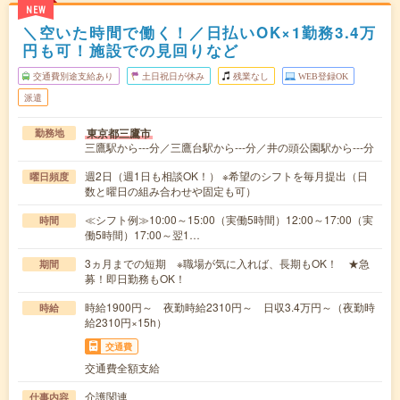
NEW
＼空いた時間で働く！／日払いOK×1勤務3.4万
円も可！施設での見回りなど
交通費別途支給あり
土日祝日が休み
残業なし
WEB登録OK
派遣
東京都三鷹市
勤務地
三鷹駅から---分／三鷹台駅から---分／井の頭公園駅から---分
週2日（週1日も相談OK！） ※希望のシフトを毎月提出（日
曜日頻度
数と曜日の組み合わせや固定も可）
≪シフト例≫10:00～15:00（実働5時間）12:00～17:00（実
時間
働5時間）17:00～翌1…
3ヵ月までの短期 ※職場が気に入れば、長期もOK！ ★急
期間
募！即日勤務もOK！
時給1900円～ 夜勤時給2310円～ 日収3.4万円～（夜勤時
時給
給2310円×15h）
交通費
交通費全額支給
介護関連
仕事内容