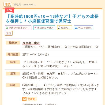
未読
掲載日
2026/08/07
NEW
【高時給1800円×10～13時など】子どもの成長
を後押し＊小規模保育園で保育士
交通費別途支給あり
土日祝日が休み
残業なし
WEB登録OK
派遣
東京都三鷹市
勤務地
三鷹駅から---分／三鷹台駅から---分／井の頭公園駅から---分
週2日～OK（月～金）
曜日頻度
〈1日3時間～OK！＊10～13時など！〉※残業なし！▼選べ
時間
るシフト例（7時～20時の間）・7時～1…
最短2ヶ月～長期 ★急募 ★8月～、さらに先のスタートも
期間
OK！開始日ご相談ください。
時給1800円～ ★日払い／週払い制度あり（月払いも選べま
時給
す）※稼働開始時は手続き完了次第のお支払いとなります★
フルタイムできる方は100円アップ！
交通費
交通費全額支給 ※規定あり