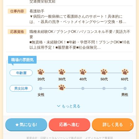
交通費全額支給
看護助手
仕事内容
▼病院の一般病棟にて看護師さんのサポート！具体的に
は、・器具の洗浄・ベットメイキングやシーツ交換・移…
職種未経験OK / ブランクOK / パソコンスキル不要 / 英語力不
応募資格
要
■無資格・未経験OK！■年齢・学歴不問！ブランクOK!■10名
以上採用予定！■履歴書不要■社会保険完…
職場の雰囲気
年齢層
20代
30代
40代
50代
60代
男女比率
女性
男性
もっと見る
気になる!
応募へ進む
詳しく見る
派遣会社
日研トータルソーシング株式会社 メディカルケア事業部