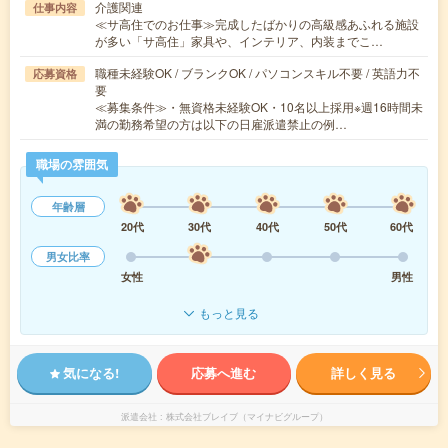
介護関連
仕事内容
≪サ高住でのお仕事≫完成したばかりの高級感あふれる施設
が多い「サ高住」家具や、インテリア、内装までこ…
職種未経験OK / ブランクOK / パソコンスキル不要 / 英語力不
応募資格
要
≪募集条件≫・無資格未経験OK・10名以上採用※週16時間未
満の勤務希望の方は以下の日雇派遣禁止の例…
職場の雰囲気
年齢層
20代
30代
40代
50代
60代
男女比率
女性
男性
もっと見る
気になる!
応募へ進む
詳しく見る
派遣会社
株式会社ブレイブ（マイナビグループ）