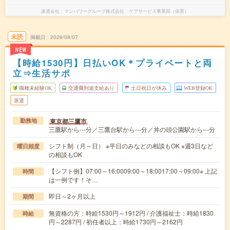
派遣会社
マンパワーグループ株式会社 ケアサービス事業部（保育）
未読
掲載日
2026/08/07
NEW
【時給1530円】日払いOK＊プライベートと両
立⇒生活サポ
職種未経験OK
交通費別途支給あり
土日祝日が休み
WEB登録OK
派遣
東京都三鷹市
勤務地
三鷹駅から---分／三鷹台駅から---分／井の頭公園駅から---分
シフト制（月～日） ※平日のみなどの相談もOK ※週3日など
曜日頻度
の相談もOK
【シフト例】07:00～16:0009:00～18:0017:00～09:00※ 上記
時間
は一例です！そ…
即日～2ヶ月以上
期間
無資格の方：時給1530円～1912円 / 介護福祉士：時給1830
時給
円～2287円 / 初任者以上：時給1730円～2162円