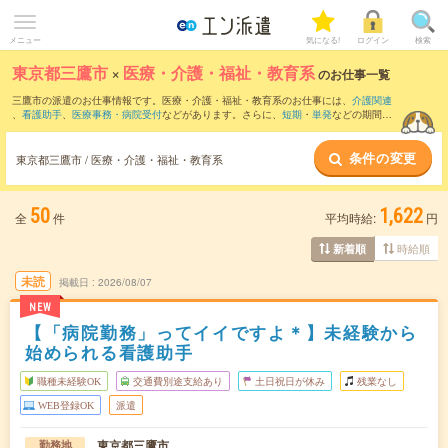
メニュー
気になる!
ログイン
検索
東京都三鷹市
×
医療・介護・福祉・教育系
のお仕事一覧
三鷹市の派遣のお仕事情報です。医療・介護・福祉・教育系のお仕事には、
介護関連
、
看護助手
、
医療事務・病院受付
などがあります。さらに、
短期
・
単発
などの期間
や、
職種未経験OK
などのこだわり条件で絞り込んでいただけます。
条件の変更
東京都三鷹市 / 医療・介護・福祉・教育系
50
1,622
全
件
平均時給:
円
時給順
新着順
未読
掲載日
2026/08/07
NEW
【「病院勤務」ってイイですよ＊】未経験から
始められる看護助手
職種未経験OK
交通費別途支給あり
土日祝日が休み
残業なし
WEB登録OK
派遣
東京都三鷹市
勤務地