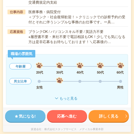
交通費規定内支給
医療事務・病院受付
仕事内容
＜ブランク・社会復帰歓迎！＞クリニックでの診察予約の受
付とそれに伴うシンプルな事務のお仕事です。ー具…
ブランクOK / パソコンスキル不要 / 英語力不要
応募資格
※履歴書不要・来社不要で電話相談もOK！少しでも気になる
方は是非応募をお待ちしております！＼応募後の…
職場の雰囲気
年齢層
20代
30代
40代
50代
60代
男女比率
女性
男性
もっと見る
気になる!
応募へ進む
詳しく見る
派遣会社
株式会社スタッフサービス メディカル事業本部