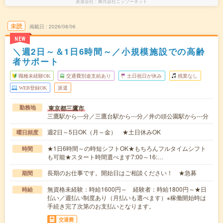
派遣会社
株式会社ニッソーネット
未読
掲載日
2026/08/06
NEW
＼週2日～＆1日6時間～／小規模施設での高齢
者サポート
職種未経験OK
交通費別途支給あり
土日祝日が休み
残業なし
WEB登録OK
派遣
東京都三鷹市
勤務地
三鷹駅から---分／三鷹台駅から---分／井の頭公園駅から---分
週2日～5日OK（月～金） ★土日休みOK
曜日頻度
★1日6時間～の時短シフトOK★もちろんフルタイムシフト
時間
も可能★スタート時間選べます7:00～16:…
長期のお仕事です。開始日はご相談ください！ ★急募
期間
無資格未経験：時給1600円～ 経験者：時給1800円～★日
時給
払い／週払い制度あり（月払いも選べます）※稼働開始時は
手続き完了次第のお支払いとなります。
交通費