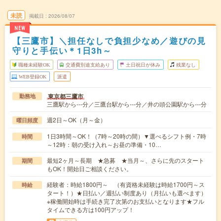
未読
掲載日
2026/08/07
NEW
【三鷹市】＼担任なしで負担少なめ／遊びの見
守りと手伝い＊1日3h～
職種未経験OK
交通費別途支給あり
土日祝日が休み
残業なし
WEB登録OK
派遣
東京都三鷹市
勤務地
三鷹駅から---分／三鷹台駅から---分／井の頭公園駅から---分
週2日～OK（月～金）
曜日頻度
1日3時間～OK！（7時～20時の間）▼選べるシフト例・7時
時間
～12時：朝の受け入れ～お昼の準備・10…
最短2ヶ月～長期 ★急募 ★当月～、さらに先のスタート
期間
もOK！開始日ご相談ください。
経験者：時給1800円～ （有資格未経験は時給1700円～ス
時給
タート！）★日払い／週払い制度あり（月払いも選べます）
※稼働開始時は手続き完了次第のお支払いとなります★フル
タイムできる方は100円アップ！