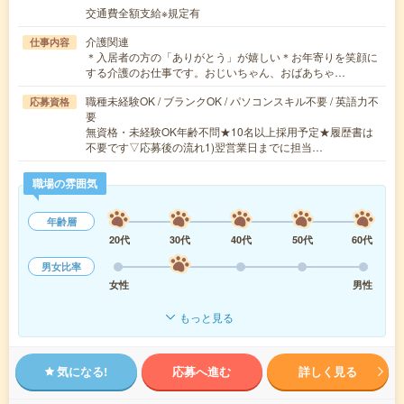
交通費全額支給※規定有
介護関連
仕事内容
＊入居者の方の「ありがとう」が嬉しい＊お年寄りを笑顔に
する介護のお仕事です。おじいちゃん、おばあちゃ…
職種未経験OK / ブランクOK / パソコンスキル不要 / 英語力不
応募資格
要
無資格・未経験OK年齢不問★10名以上採用予定★履歴書は
不要です▽応募後の流れ1)翌営業日までに担当…
職場の雰囲気
年齢層
20代
30代
40代
50代
60代
男女比率
女性
男性
もっと見る
気になる!
応募へ進む
詳しく見る