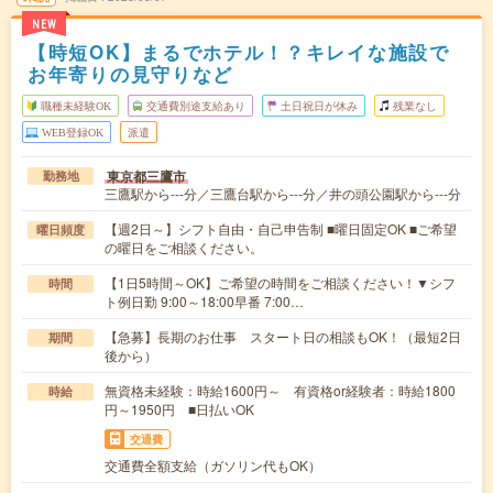
NEW
【時短OK】まるでホテル！？キレイな施設で
お年寄りの見守りなど
職種未経験OK
交通費別途支給あり
土日祝日が休み
残業なし
WEB登録OK
派遣
東京都三鷹市
勤務地
三鷹駅から---分／三鷹台駅から---分／井の頭公園駅から---分
【週2日～】シフト自由・自己申告制 ■曜日固定OK ■ご希望
曜日頻度
の曜日をご相談ください。
【1日5時間～OK】ご希望の時間をご相談ください！▼シフ
時間
ト例日勤 9:00～18:00早番 7:00…
【急募】長期のお仕事 スタート日の相談もOK！（最短2日
期間
後から）
無資格未経験：時給1600円～ 有資格or経験者：時給1800
時給
円～1950円 ■日払いOK
交通費
交通費全額支給（ガソリン代もOK）