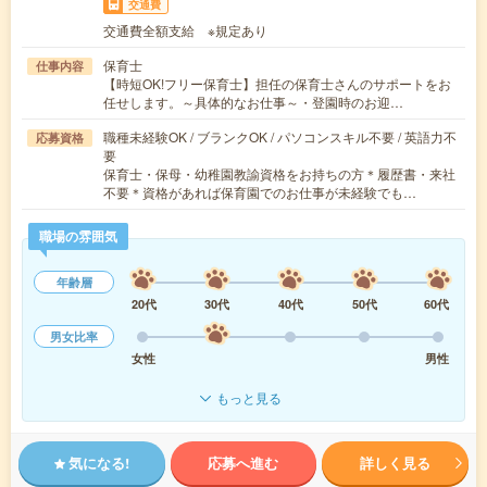
交通費
交通費全額支給 ※規定あり
保育士
仕事内容
【時短OK!フリー保育士】担任の保育士さんのサポートをお
任せします。～具体的なお仕事～・登園時のお迎…
職種未経験OK / ブランクOK / パソコンスキル不要 / 英語力不
応募資格
要
保育士・保母・幼稚園教諭資格をお持ちの方＊履歴書・来社
不要＊資格があれば保育園でのお仕事が未経験でも…
職場の雰囲気
年齢層
20代
30代
40代
50代
60代
男女比率
女性
男性
もっと見る
気になる!
応募へ進む
詳しく見る