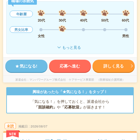
職場の雰囲気
年齢層
20代
30代
40代
50代
60代
男女比率
女性
男性
もっと見る
気になる!
応募へ進む
詳しく見る
派遣会社
マンパワーグループ株式会社 ケアサービス事業部 （医療福祉介護関連）
興味があったら「★気になる！」をタップ！
「気になる！」を押しておくと、派遣会社から
「面談確約」
や
「応募歓迎」
が届きます！
未読
掲載日
2026/08/07
NEW