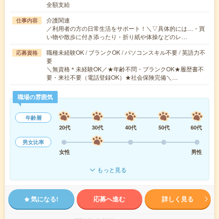
全額支給
介護関連
仕事内容
／利用者の方の日常生活をサポート！＼▽具体的には…・買
い物や散歩に付き添ったり・折り紙や体操などのレ…
職種未経験OK / ブランクOK / パソコンスキル不要 / 英語力不
応募資格
要
＼無資格＊未経験OK／★年齢不問・ブランクOK★履歴書不
要・来社不要（電話登録OK）★社会保険完備＼…
職場の雰囲気
年齢層
20代
30代
40代
50代
60代
男女比率
女性
男性
もっと見る
気になる!
応募へ進む
詳しく見る