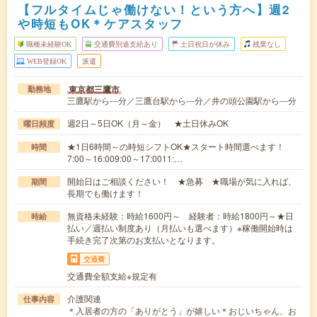
【フルタイムじゃ働けない！という方へ】週2
や時短もOK＊ケアスタッフ
職種未経験OK
交通費別途支給あり
土日祝日が休み
残業なし
WEB登録OK
派遣
東京都三鷹市
勤務地
三鷹駅から---分／三鷹台駅から---分／井の頭公園駅から---分
週2日～5日OK（月～金） ★土日休みOK
曜日頻度
★1日6時間～の時短シフトOK★スタート時間選べます！
時間
7:00～16:009:00～17:0011:…
開始日はご相談ください！ ★急募 ★職場が気に入れば、
期間
長期でも働けます！
無資格未経験：時給1600円～ 経験者：時給1800円～★日
時給
払い／週払い制度あり（月払いも選べます）※稼働開始時は
手続き完了次第のお支払いとなります。
交通費
交通費全額支給※規定有
介護関連
仕事内容
＊入居者の方の「ありがとう」が嬉しい＊おじいちゃん、お