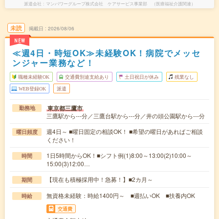
派遣会社
マンパワーグループ株式会社 ケアサービス事業部 （医療福祉介護関連）
未読
掲載日
2026/08/06
NEW
≪週4日・時短OK≫未経験OK！病院でメッセ
ンジャー業務など！
職種未経験OK
交通費別途支給あり
土日祝日が休み
残業なし
WEB登録OK
派遣
東京都三鷹市
勤務地
三鷹駅から---分／三鷹台駅から---分／井の頭公園駅から---分
週4日～ ■曜日固定の相談OK！ ■希望の曜日があればご相談
曜日頻度
ください！
1日5時間からOK！■シフト例(1)8:00～13:00(2)10:00～
時間
15:00(3)12:00…
【現在も積極採用中！急募！】■2カ月～
期間
無資格未経験：時給1400円～ ■週払いOK ■扶養内OK
時給
交通費