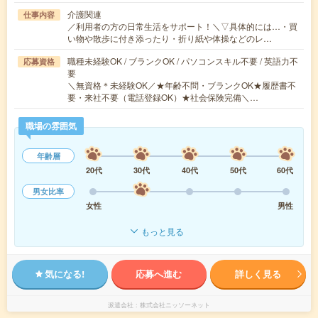
介護関連
仕事内容
／利用者の方の日常生活をサポート！＼▽具体的には…・買
い物や散歩に付き添ったり・折り紙や体操などのレ…
職種未経験OK / ブランクOK / パソコンスキル不要 / 英語力不
応募資格
要
＼無資格＊未経験OK／★年齢不問・ブランクOK★履歴書不
要・来社不要（電話登録OK）★社会保険完備＼…
職場の雰囲気
年齢層
20代
30代
40代
50代
60代
男女比率
女性
男性
もっと見る
気になる!
応募へ進む
詳しく見る
派遣会社
株式会社ニッソーネット