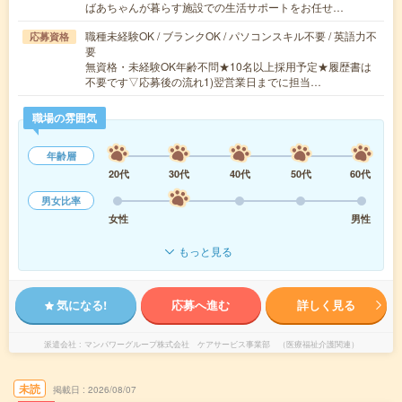
ばあちゃんが暮らす施設での生活サポートをお任せ…
職種未経験OK / ブランクOK / パソコンスキル不要 / 英語力不
応募資格
要
無資格・未経験OK年齢不問★10名以上採用予定★履歴書は
不要です▽応募後の流れ1)翌営業日までに担当…
職場の雰囲気
年齢層
20代
30代
40代
50代
60代
男女比率
女性
男性
もっと見る
気になる!
応募へ進む
詳しく見る
派遣会社
マンパワーグループ株式会社 ケアサービス事業部 （医療福祉介護関連）
未読
掲載日
2026/08/07