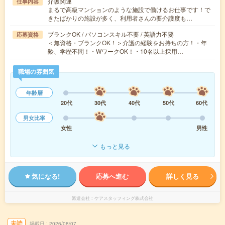
介護関連
仕事内容
まるで高級マンションのような施設で働けるお仕事です！で
きたばかりの施設が多く、利用者さんの要介護度も…
ブランクOK / パソコンスキル不要 / 英語力不要
応募資格
＜無資格・ブランクOK！＞介護の経験をお持ちの方！・年
齢、学歴不問！・WワークOK！・10名以上採用…
職場の雰囲気
年齢層
20代
30代
40代
50代
60代
男女比率
女性
男性
もっと見る
気になる!
応募へ進む
詳しく見る
派遣会社
ケアスタッフィング株式会社
未読
掲載日
2026/08/07