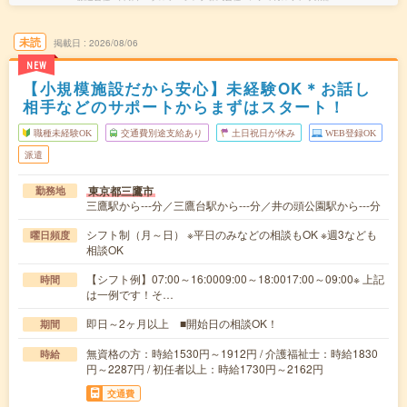
未読
掲載日
2026/08/06
NEW
【小規模施設だから安心】未経験OK＊お話し
相手などのサポートからまずはスタート！
職種未経験OK
交通費別途支給あり
土日祝日が休み
WEB登録OK
派遣
東京都三鷹市
勤務地
三鷹駅から---分／三鷹台駅から---分／井の頭公園駅から---分
シフト制（月～日） ※平日のみなどの相談もOK ※週3なども
曜日頻度
相談OK
【シフト例】07:00～16:0009:00～18:0017:00～09:00※ 上記
時間
は一例です！そ…
即日～2ヶ月以上 ■開始日の相談OK！
期間
無資格の方：時給1530円～1912円 / 介護福祉士：時給1830
時給
円～2287円 / 初任者以上：時給1730円～2162円
交通費