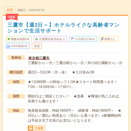
未読
掲載日
2026/08/06
NEW
三鷹市【週2日～】ホテルライクな高齢者マン
ションで生活サポート
職種未経験OK
交通費別途支給あり
土日祝日が休み
残業なし
WEB登録OK
派遣
東京都三鷹市
勤務地
三鷹駅から---分／三鷹台駅から---分／井の頭公園駅から---分
週2日～5日OK（月～金） ★土日休みOK
曜日頻度
★1日6時間～の時短シフトOK★スタート時間選べます！
時間
7:00～16:009:00～17:0011:…
開始日はご相談ください！ ★急募 ★職場が気に入れば、
期間
長期でも働けます！
無資格未経験：時給1600円～ 経験者：時給1800円～ ★
時給
日払い／週払い制度あり（月払いも選べます）※稼働開始時
は手続き完了次第のお支払いとなります。
交通費