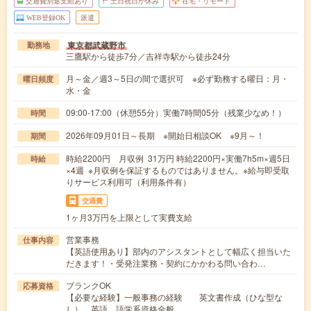
交通費別途支給あり
土日祝日が休み
在宅・リモート
WEB登録OK
派遣
東京都武蔵野市
勤務地
三鷹駅から徒歩7分／吉祥寺駅から徒歩24分
月～金／週3～5日の間で選択可 ※必ず勤務する曜日：月・
曜日頻度
水・金
09:00-17:00（休憩55分）実働7時間05分（残業少なめ！）
時間
2026年09月01日～長期 ※開始日相談OK ※9月～！
期間
時給2200円 月収例 31万円 時給2200円×実働7h5m×週5日
時給
×4週 ※月収例を保証するものではありません。※給与即受取
りサービス利用可（利用条件有）
交通費
1ヶ月3万円を上限として実費支給
営業事務
仕事内容
【英語使用あり】部内のアシスタントとして幅広く担当いた
だきます！・受発注業務・契約にかかわる問い合わ…
ブランクOK
応募資格
【必要な経験】一般事務の経験 英文書作成（ひな型な
し）、英語、語学系資格全般