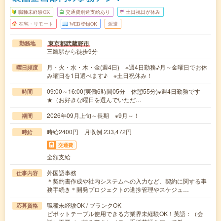
職種未経験OK
交通費別途支給あり
土日祝日が休み
在宅・リモート
WEB登録OK
派遣
東京都武蔵野市
勤務地
三鷹駅から徒歩9分
月・火・水・木・金(週4日) ※週4日勤務♪月～金曜日でお休
曜日頻度
み曜日を1日選べます♪ ※土日祝休み！
09:00～16:00(実働6時間05分 休憩55分)※週4日勤務です
時間
★（お好きな曜日を選んでいただ…
2026年09月上旬～長期 ※9月～！
期間
時給2400円 月収例 233,472円
時給
交通費
全額支給
外国語事務
仕事内容
＊契約書作成や社内システムへの入力など、契約に関する事
務手続き＊開発プロジェクトの進捗管理やスケジュ…
職種未経験OK / ブランクOK
応募資格
ピボットテーブル使用できる方業界未経験OK！英語：（会