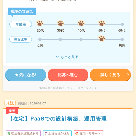
職場の雰囲気
年齢層
20代
30代
40代
50代
60代
男女比率
女性
男性
もっと見る
気になる!
応募へ進む
詳しく見る
派遣会社
株式会社リクルートスタッフィング
未読
掲載日
2026/08/07
NEW
【在宅】PaaSでの設計構築、運用管理
交通費別途支給あり
土日祝日が休み
在宅・リモート