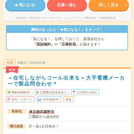
気になる!
応募へ進む
詳しく見る
派遣会社
株式会社スタッフサービス エンジニアリング事業本部（無期雇用派遣）
興味があったら「★気になる！」をタップ！
「気になる！」を押しておくと、派遣会社から
「面談確約」
や
「応募歓迎」
が届きます！
未読
掲載日
2026/08/08
NEW
＜在宅しながらコール出来る＞大手電機メーカ
ーで製品問合わせ＊
職種未経験OK
交通費別途支給あり
土日祝日が休み
在宅・リモート
WEB登録OK
派遣
東京都武蔵野市
勤務地
三鷹駅から徒歩9分
月～金※土日休み！
曜日頻度