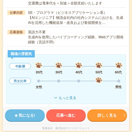
交通費は電車代を＜別途＞全額支給いたします
SE・プログラマ（ビジネスアプリケーション系）
仕事内容
【AIエンジニア】物流会社内の社内システムにおける、生成
AIを活用した機能追加・改良および新規開発を…
英語力不要
応募資格
生成AIを使用したバイブコーディング経験、Webアプリ開発
経験（言語不問）
職場の雰囲気
年齢層
20代
30代
40代
50代
60代
男女比率
女性
男性
もっと見る
気になる!
応募へ進む
詳しく見る
派遣会社
株式会社テクノエージェント