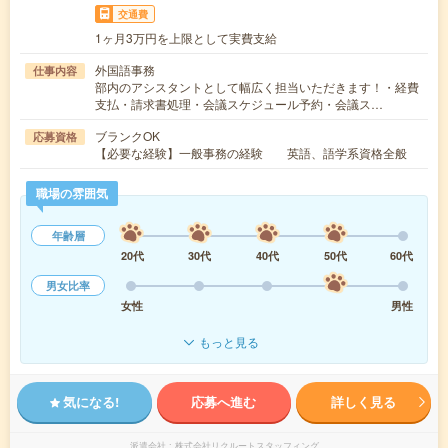
交通費
1ヶ月3万円を上限として実費支給
外国語事務
仕事内容
部内のアシスタントとして幅広く担当いただきます！・経費
支払・請求書処理・会議スケジュール予約・会議ス…
ブランクOK
応募資格
【必要な経験】一般事務の経験 英語、語学系資格全般
職場の雰囲気
年齢層
20代
30代
40代
50代
60代
男女比率
女性
男性
もっと見る
気になる!
応募へ進む
詳しく見る
派遣会社
株式会社リクルートスタッフィング