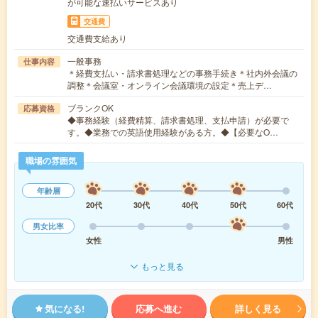
が可能な速払いサービスあり
交通費
交通費支給あり
一般事務
仕事内容
＊経費支払い・請求書処理などの事務手続き＊社内外会議の
調整＊会議室・オンライン会議環境の設定＊売上デ…
ブランクOK
応募資格
◆事務経験（経費精算、請求書処理、支払申請）が必要で
す。◆業務での英語使用経験がある方。◆【必要なO…
職場の雰囲気
年齢層
20代
30代
40代
50代
60代
男女比率
女性
男性
もっと見る
気になる!
応募へ進む
詳しく見る