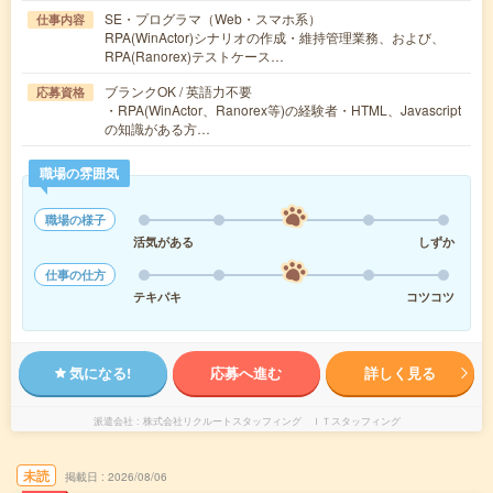
SE・プログラマ（Web・スマホ系）
仕事内容
RPA(WinActor)シナリオの作成・維持管理業務、および、
RPA(Ranorex)テストケース…
ブランクOK / 英語力不要
応募資格
・RPA(WinActor、Ranorex等)の経験者・HTML、Javascript
の知識がある方…
職場の雰囲気
職場の様子
活気がある
しずか
仕事の仕方
テキパキ
コツコツ
気になる!
応募へ進む
詳しく見る
派遣会社
株式会社リクルートスタッフィング ＩＴスタッフィング
未読
掲載日
2026/08/06