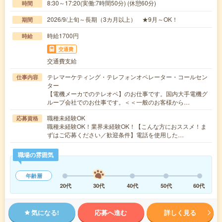
8:30～17:20(実働:7時間50分) (休憩60分)
時間
2026/9/上旬～長期（3カ月以上） ★9月～OK！
期間
時給1700円
時給
交通費
交通費支給
テレマーケティング・テレフォンオペレーター・コールセン
仕事内容
ター
【電機メーカでのテレオペ】のお仕事です。国内大手電機グ
ループ会社でのお仕事です。＜＜一般のお客様から…
職種未経験OK
応募資格
職種未経験OK！業界未経験OK！【こんな方におススメ！ま
ずはご応募ください／歓迎条件】電話を使用した…
職場の雰囲気
年齢層
20代
30代
40代
50代
60代
気になる!
応募へ進む
詳しく見る