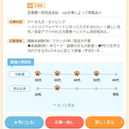
交通費
交通費一部別途支給 ※お仕事によって変動あり
データ入力・タイピング
仕事内容
＼コツコツフォーマットに沿って入力するだけ／＼嬉しい在
宅／音楽アプリやの入力業務⇒システム項目歌詞入…
職種未経験OK / ブランクOK / 英語力不要
応募資格
◆未経験OK！Ｗワーク・副業の方も大歓迎！◆PCで文字入
力のできる方※スキルに応じて研修（平日3～5…
職場の雰囲気
年齢層
20代
30代
40代
50代
60代
男女比率
女性
男性
もっと見る
気になる!
応募へ進む
詳しく見る