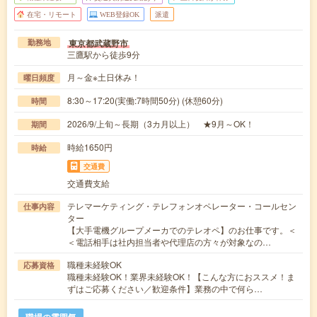
在宅・リモート
WEB登録OK
派遣
東京都武蔵野市
勤務地
三鷹駅から徒歩9分
月～金※土日休み！
曜日頻度
8:30～17:20(実働:7時間50分) (休憩60分)
時間
2026/9/上旬～長期（3カ月以上） ★9月～OK！
期間
時給1650円
時給
交通費
交通費支給
テレマーケティング・テレフォンオペレーター・コールセン
仕事内容
ター
【大手電機グループメーカでのテレオペ】のお仕事です。＜
＜電話相手は社内担当者や代理店の方々が対象なの…
職種未経験OK
応募資格
職種未経験OK！業界未経験OK！【こんな方におススメ！ま
ずはご応募ください／歓迎条件】業務の中で何ら…
職場の雰囲気