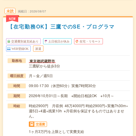
未読
掲載日
2026/08/07
NEW
【在宅勤務OK】三鷹でのSE・プログラマ
交通費別途支給あり
土日祝日が休み
在宅・リモート
WEB登録OK
派遣
東京都武蔵野市
勤務地
三鷹駅から徒歩3分
月～金／週5日
曜日頻度
09:00-17:30（休憩60分）実働7時間30分
時間
2026年10月01日～長期 ※開始日相談OK ※10月～
期間
時給2900円 月収例 46万4000円 時給2900円×実働7h30m×
時給
週5日×4週+残業10h ※月収例を保証するものではありませ
ん。
交通費
1ヶ月3万円を上限として実費支給