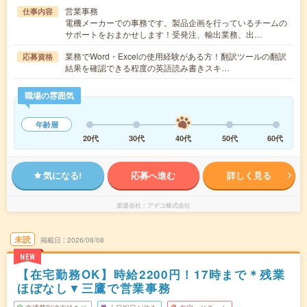
営業事務
仕事内容
電機メーカーでの事務です。製品企画を行っているチームの
サポートをおまかせします！受発注、輸出業務、出…
業務でWord・Excelの使用経験がある方！翻訳ツールの翻訳
応募資格
結果を確認できる程度の英語読み書きスキ…
職場の雰囲気
年齢層
20代
30代
40代
50代
60代
気になる!
応募へ進む
詳しく見る
派遣会社
アデコ株式会社
未読
掲載日
2026/08/08
NEW
【在宅勤務OK】時給2200円！17時まで＊残業
ほぼなし▼三鷹で営業事務