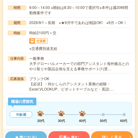
9:00～14:00 ※開始は8:30～10:00で選択可※本件は週20時間
時間
勤務案件です
2026/9/1～長期 ※★9月中であれば相談OK! ※9月～OK！
期間
時給2100円＋交
時給
交通費
※交通費別途支給
一般事務
仕事内容
大手グローバルメーカーでの部門アシスタント海外拠点との
やり取りや製品企画を支える事務サポート(1)受…
ブランクOK
応募資格
【必須】・何かしらのアシスタント業務の経験・
Excel:VLOOKUP、ピボットテーブルなど・英語:…
職場の雰囲気
年齢層
20代
30代
40代
50代
60代
気になる!
応募へ進む
詳しく見る