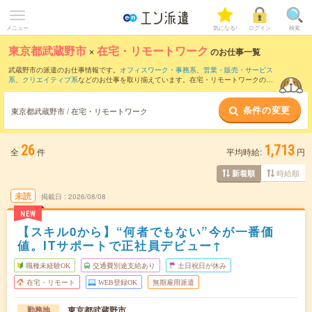
メニュー
気になる!
ログイン
検索
東京都武蔵野市
×
在宅・リモートワーク
のお仕事一覧
武蔵野市の派遣のお仕事情報です。
オフィスワーク・事務系
、
営業・販売・サービス
系
、
クリエイティブ系
などのお仕事を取り揃えています。在宅・リモートワークの条
件の他に、
交通費別途支給あり
、
職種未経験OK
、
友だちと一緒の応募OK
などのこだ
わり条件も取り揃えています。
条件の変更
東京都武蔵野市 / 在宅・リモートワーク
26
1,713
全
件
平均時給:
円
時給順
新着順
未読
掲載日
2026/08/08
NEW
【スキル0から】“何者でもない”今が一番価
値。ITサポートで正社員デビュー↑
職種未経験OK
交通費別途支給あり
土日祝日が休み
在宅・リモート
WEB登録OK
無期雇用派遣
東京都武蔵野市
勤務地