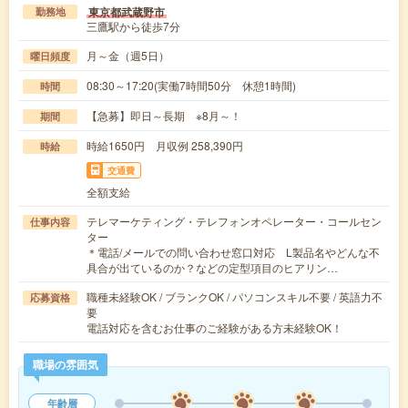
東京都武蔵野市
勤務地
三鷹駅から徒歩7分
月～金（週5日）
曜日頻度
08:30～17:20(実働7時間50分 休憩1時間)
時間
【急募】即日～長期 ※8月～！
期間
時給1650円 月収例 258,390円
時給
交通費
全額支給
テレマーケティング・テレフォンオペレーター・コールセン
仕事内容
ター
＊電話/メールでの問い合わせ窓口対応 L製品名やどんな不
具合が出ているのか？などの定型項目のヒアリン…
職種未経験OK / ブランクOK / パソコンスキル不要 / 英語力不
応募資格
要
電話対応を含むお仕事のご経験がある方未経験OK！
職場の雰囲気
年齢層