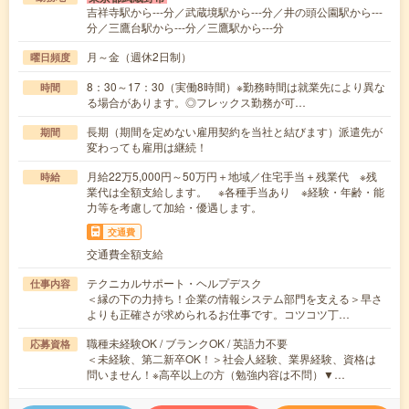
吉祥寺駅から---分／武蔵境駅から---分／井の頭公園駅から---
分／三鷹台駅から---分／三鷹駅から---分
月～金（週休2日制）
曜日頻度
8：30～17：30（実働8時間）※勤務時間は就業先により異な
時間
る場合があります。◎フレックス勤務が可…
長期（期間を定めない雇用契約を当社と結びます）派遣先が
期間
変わっても雇用は継続！
月給22万5,000円～50万円＋地域／住宅手当＋残業代 ※残
時給
業代は全額支給します。 ※各種手当あり ※経験・年齢・能
力等を考慮して加給・優遇します。
交通費
交通費全額支給
テクニカルサポート・ヘルプデスク
仕事内容
＜縁の下の力持ち！企業の情報システム部門を支える＞早さ
よりも正確さが求められるお仕事です。コツコツ丁…
職種未経験OK / ブランクOK / 英語力不要
応募資格
＜未経験、第二新卒OK！＞社会人経験、業界経験、資格は
問いません！※高卒以上の方（勉強内容は不問）▼…