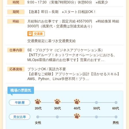
9:00～17:30 （実働7時間30分）休憩60分 ※残業少
時間
【急募】即日～長期 ※スタート日相談OK！
期間
月給制のお仕事です：固定月給 455700円 ※時給換算 時給
時給
3000円（残業代・交通費は別途支給あり）
交通費
交通費規定に基づき交通費支給
SE・プログラマ（ビジネスアプリケーション系）
仕事内容
【NTTグループ！ネットワークオペレーションにおける、
MLOps環境の構築のお仕事です】営業のおすす…
ブランクOK / 英語力不要
応募資格
【必要なご経験】アプリケーション設計【活かせるスキル】
AWS、Python、Linux学歴不問！ブラ…
職場の雰囲気
年齢層
20代
30代
40代
50代
60代
男女比率
女性
男性