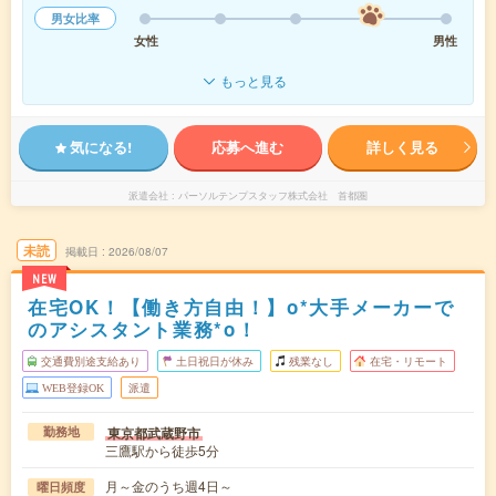
男女比率
女性
男性
もっと見る
気になる!
応募へ進む
詳しく見る
派遣会社
パーソルテンプスタッフ株式会社 首都圏
未読
掲載日
2026/08/07
NEW
在宅OK！【働き方自由！】o*大手メーカーで
のアシスタント業務*o！
交通費別途支給あり
土日祝日が休み
残業なし
在宅・リモート
WEB登録OK
派遣
東京都武蔵野市
勤務地
三鷹駅から徒歩5分
月～金のうち週4日～
曜日頻度