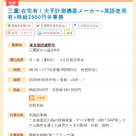
NEW
三鷹/在宅有！大手計測機器メーカー×英語使用
有×時給2500円＠事務
職種未経験OK
交通費別途支給あり
土日祝日が休み
在宅・リモート
WEB登録OK
派遣
東京都武蔵野市
勤務地
三鷹駅から徒歩9分
月～金（週5日） ※土日祝日休み
曜日頻度
08:30～17:15(実働7時間50分 休憩55分)
時間
2026年09月中旬～長期 ※9月～！
期間
時給2500円 月収例 391,500円
時給
交通費
全額支給
外国語事務
仕事内容
＊企画策定の為の情報収集・データ整理：4割＊SAP等シス
テム操作を通じた経営データの取得、分析、資料…
職種未経験OK / ブランクOK
応募資格