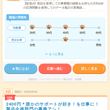
【歓迎♪】英語を使用しての事務職の経験をお持ちの方Excel
の応用関数を使用してのデータ集計の実務経…
職場の雰囲気
年齢層
20代
30代
40代
50代
60代
男女比率
女性
男性
もっと見る
気になる!
応募へ進む
詳しく見る
派遣会社
パーソルテンプスタッフ株式会社 首都圏
未読
掲載日
2026/08/06
NEW
2400円＊誰かのサポートが好き！を仕事に！
製品企画部門の事務アシ！