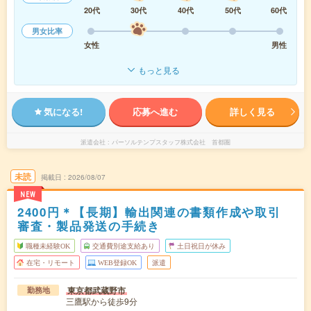
20代
30代
40代
50代
60代
男女比率
女性
男性
もっと見る
気になる!
応募へ進む
詳しく見る
派遣会社
パーソルテンプスタッフ株式会社 首都圏
未読
掲載日
2026/08/07
NEW
2400円＊【長期】輸出関連の書類作成や取引
審査・製品発送の手続き
職種未経験OK
交通費別途支給あり
土日祝日が休み
在宅・リモート
WEB登録OK
派遣
東京都武蔵野市
勤務地
三鷹駅から徒歩9分