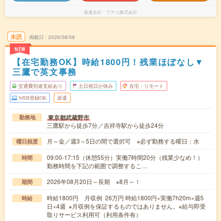
派遣会社
アデコ株式会社
未読
掲載日
2026/08/08
NEW
【在宅勤務OK】時給1800円！残業ほぼなし▼
三鷹で英文事務
交通費別途支給あり
土日祝日が休み
在宅・リモート
WEB登録OK
派遣
東京都武蔵野市
勤務地
三鷹駅から徒歩7分／吉祥寺駅から徒歩24分
月～金／週3～5日の間で選択可 ※必ず勤務する曜日：水
曜日頻度
09:00-17:15（休憩55分）実働7時間20分（残業少なめ！）
時間
勤務時間を下記の範囲で調整するこ…
2026年08月20日～長期 ※8月～！
期間
時給1800円 月収例 26万円 時給1800円×実働7h20m×週5
時給
日×4週 ※月収例を保証するものではありません。※給与即受
取りサービス利用可（利用条件有）