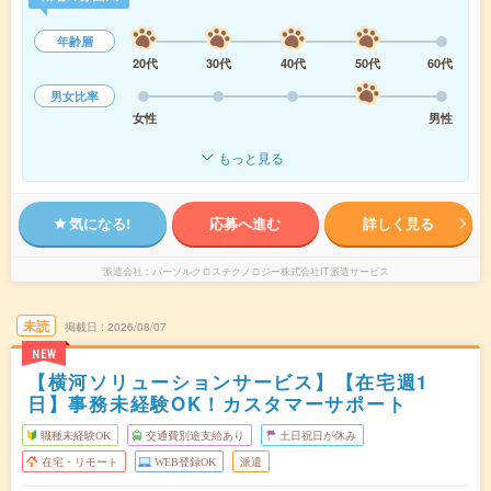
年齢層
20代
30代
40代
50代
60代
男女比率
女性
男性
もっと見る
気になる!
応募へ進む
詳しく見る
派遣会社
パーソルクロステクノロジー株式会社IT派遣サービス
未読
掲載日
2026/08/07
NEW
【横河ソリューションサービス】【在宅週1
日】事務未経験OK！カスタマーサポート
職種未経験OK
交通費別途支給あり
土日祝日が休み
在宅・リモート
WEB登録OK
派遣