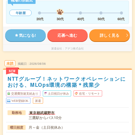
年齢層
20代
30代
40代
50代
60代
気になる!
応募へ進む
詳しく見る
派遣会社
アデコ株式会社
未読
掲載日
2026/08/06
NEW
NTTグループ！ネットワークオペレーションに
おける、MLOps環境の構築＊残業少
交通費別途支給あり
土日祝日が休み
在宅・リモート
WEB登録OK
派遣
東京都武蔵野市
勤務地
三鷹駅からバス10分
月～金（土日祝休み）
曜日頻度