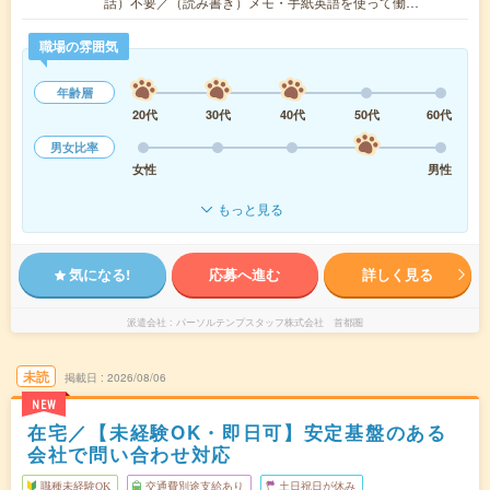
話）不要／（読み書き）メモ・手紙英語を使って働…
職場の雰囲気
年齢層
20代
30代
40代
50代
60代
男女比率
女性
男性
もっと見る
気になる!
応募へ進む
詳しく見る
派遣会社
パーソルテンプスタッフ株式会社 首都圏
未読
掲載日
2026/08/06
NEW
在宅／【未経験OK・即日可】安定基盤のある
会社で問い合わせ対応
職種未経験OK
交通費別途支給あり
土日祝日が休み