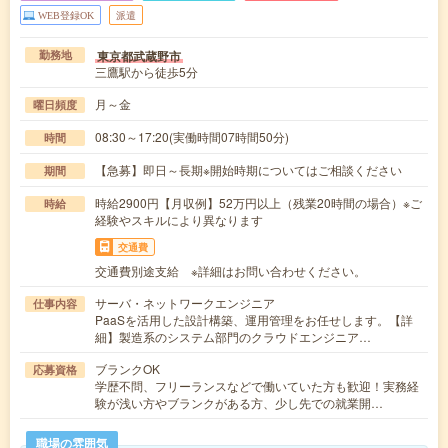
WEB登録OK
派遣
東京都武蔵野市
勤務地
三鷹駅から徒歩5分
月～金
曜日頻度
08:30～17:20(実働時間07時間50分)
時間
【急募】即日～長期※開始時期についてはご相談ください
期間
時給2900円【月収例】52万円以上（残業20時間の場合）※ご
時給
経験やスキルにより異なります
交通費
交通費別途支給 ※詳細はお問い合わせください。
サーバ・ネットワークエンジニア
仕事内容
PaaSを活用した設計構築、運用管理をお任せします。【詳
細】製造系のシステム部門のクラウドエンジニア…
ブランクOK
応募資格
学歴不問、フリーランスなどで働いていた方も歓迎！実務経
験が浅い方やブランクがある方、少し先での就業開…
職場の雰囲気