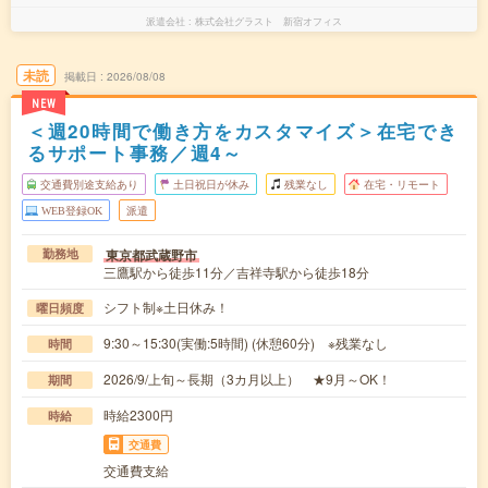
派遣会社
株式会社グラスト 新宿オフィス
未読
掲載日
2026/08/08
NEW
＜週20時間で働き方をカスタマイズ＞在宅でき
るサポート事務／週4～
交通費別途支給あり
土日祝日が休み
残業なし
在宅・リモート
WEB登録OK
派遣
東京都武蔵野市
勤務地
三鷹駅から徒歩11分／吉祥寺駅から徒歩18分
シフト制※土日休み！
曜日頻度
9:30～15:30(実働:5時間) (休憩60分) ※残業なし
時間
2026/9/上旬～長期（3カ月以上） ★9月～OK！
期間
時給2300円
時給
交通費
交通費支給