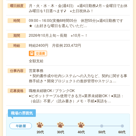
月・火・水・木・金(週4日) ※週4日勤務♪月～金曜日でお休
曜日頻度
み曜日を1日選べます♪ ※土日祝休み！
09:00～16:00(実働6時間05分 休憩55分)※週4日勤務です
時間
★（お好きな曜日を選んでいただ…
2026年10月上旬～長期 ※10月～！
期間
時給2400円 月収例 233,472円
時給
交通費
全額支給
営業事務
仕事内容
＊契約書作成や社内システムへの入力など、契約に関する事
務手続き＊開発プロジェクトの進捗管理やスケジュ…
職種未経験OK / ブランクOK
応募資格
●ピボットテーブル使用できる方※業界未経験OK！●英語：
（会話）不要／（読み書き）メモ・手紙●英語を…
職場の雰囲気
年齢層
20代
30代
40代
50代
60代