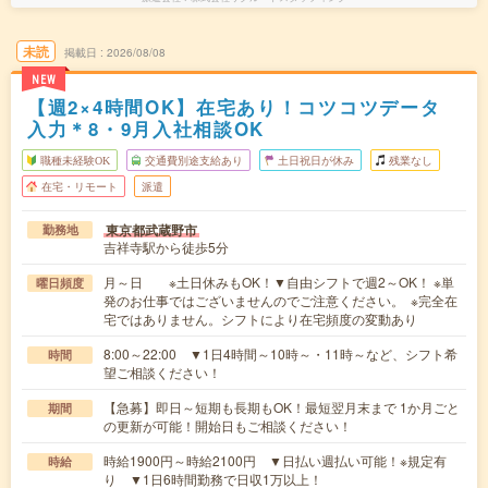
未読
掲載日
2026/08/08
NEW
【週2×4時間OK】在宅あり！コツコツデータ
入力＊8・9月入社相談OK
職種未経験OK
交通費別途支給あり
土日祝日が休み
残業なし
在宅・リモート
派遣
東京都武蔵野市
勤務地
吉祥寺駅から徒歩5分
月～日 ※土日休みもOK！▼自由シフトで週2～OK！ ※単
曜日頻度
発のお仕事ではございませんのでご注意ください。 ※完全在
宅ではありません。シフトにより在宅頻度の変動あり
8:00～22:00 ▼1日4時間～10時～・11時～など、シフト希
時間
望ご相談ください！
【急募】即日～短期も長期もOK！最短翌月末まで 1か月ごと
期間
の更新が可能！開始日もご相談ください！
時給1900円～時給2100円 ▼日払い週払い可能！※規定有
時給
り ▼1日6時間勤務で日収1万以上！