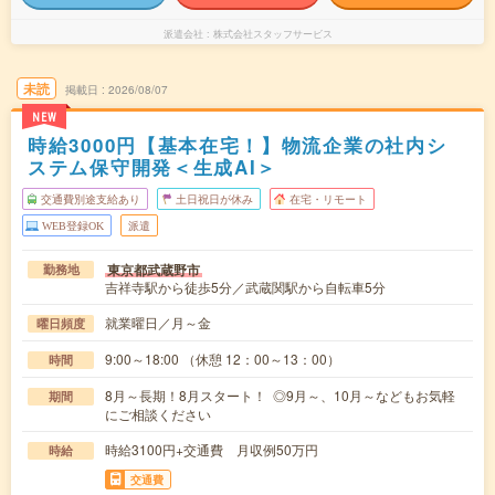
派遣会社
株式会社スタッフサービス
未読
掲載日
2026/08/07
NEW
時給3000円【基本在宅！】物流企業の社内シ
ステム保守開発＜生成AI＞
交通費別途支給あり
土日祝日が休み
在宅・リモート
WEB登録OK
派遣
東京都武蔵野市
勤務地
吉祥寺駅から徒歩5分／武蔵関駅から自転車5分
就業曜日／月～金
曜日頻度
9:00～18:00 （休憩 12：00～13：00）
時間
8月～長期！8月スタート！ ◎9月～、10月～などもお気軽
期間
にご相談ください
時給3100円+交通費 月収例50万円
時給
交通費