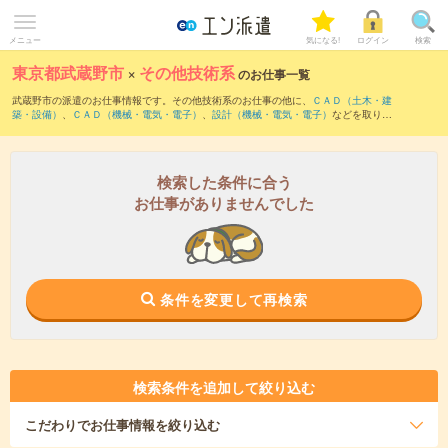
メニュー
気になる!
ログイン
検索
東京都武蔵野市
×
その他技術系
のお仕事一覧
武蔵野市の派遣のお仕事情報です。その他技術系のお仕事の他に、
ＣＡＤ（土木・建
築・設備）
、
ＣＡＤ（機械・電気・電子）
、
設計（機械・電気・電子）
などを取り揃
えています。さらに、
短期
・
単発
などの期間や、
職種未経験OK
などのこだわり条件で
絞り込んでいただけます。
検索した条件に合う
お仕事がありませんでした
条件を変更して再検索
検索条件を追加して絞り込む
こだわり
でお仕事情報を絞り込む