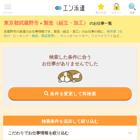
メニュー
気になる!
ログイン
検索
東京都武蔵野市
×
製造（組立・加工）
のお仕事一覧
武蔵野市の派遣のお仕事情報です。製造（組立・加工）のお仕事の他に、
軽作業（仕
分け・ピッキング・検品、商品管理）
、
マシンオペレーター
、
フォークリフト
などを
取り揃えています。さらに、
短期
・
単発
などの期間や、
職種未経験OK
などのこだわり
条件で絞り込んでいただけます。職種辞典：
製造（組立・加工）のお仕事とは？と
は？
検索した条件に合う
お仕事がありませんでした
条件を変更して再検索
検索条件を追加して絞り込む
こだわり
でお仕事情報を絞り込む