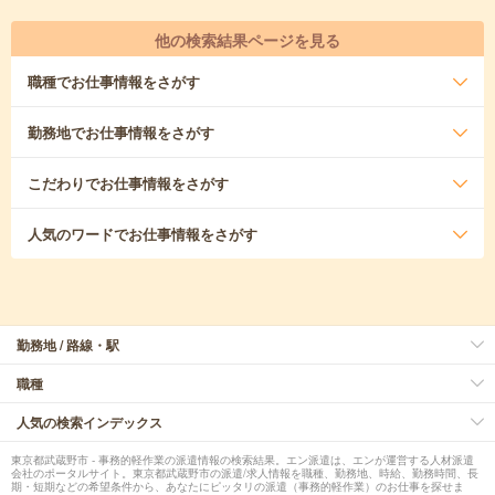
他の検索結果ページを見る
職種
でお仕事情報をさがす
勤務地
でお仕事情報をさがす
こだわり
でお仕事情報をさがす
人気のワード
でお仕事情報をさがす
勤務地 / 路線・駅
職種
人気の検索インデックス
東京都武蔵野市 - 事務的軽作業の派遣情報の検索結果。エン派遣は、エンが運営する人材派遣
会社のポータルサイト。東京都武蔵野市の派遣/求人情報を職種、勤務地、時給、勤務時間、長
期・短期などの希望条件から、あなたにピッタリの派遣（事務的軽作業）のお仕事を探せま