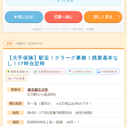
気になる!
応募へ進む
詳しく見る
派遣会社
パーソルテンプスタッフ株式会社 首都圏
未読
掲載日
2026/07/21
【大手保険】駅近！クラーク事務！残業基本な
し！17時台定時
職種未経験OK
交通費別途支給あり
土日祝日が休み
WEB登録OK
紹介予定派遣
東京都立川市
勤務地
立川駅から徒歩8分
月～金（週5日） ※土日祝はお休みです！
曜日頻度
09:00～17:30(実働7時間30分 休憩1時間)
時間
2026年09月上旬～長期 ※9月～！
期間