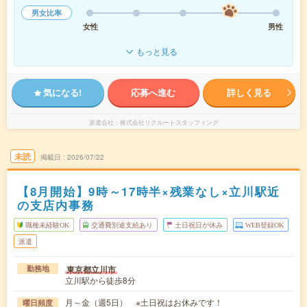
男女比率
女性
男性
もっと見る
気になる!
応募へ進む
詳しく見る
派遣会社
株式会社リクルートスタッフィング
未読
掲載日
2026/07/22
【8月開始】9時～17時半×残業なし×立川駅近
の支店内事務
職種未経験OK
交通費別途支給あり
土日祝日が休み
WEB登録OK
派遣
東京都立川市
勤務地
立川駅から徒歩8分
月～金（週5日） ※土日祝はお休みです！
曜日頻度