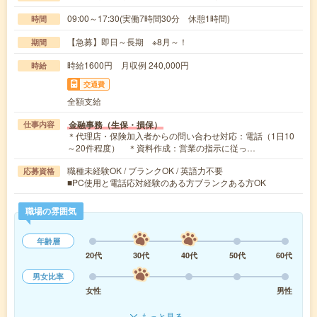
09:00～17:30(実働7時間30分 休憩1時間)
時間
【急募】即日～長期 ※8月～！
期間
時給1600円 月収例 240,000円
時給
交通費
全額支給
金融事務（生保・損保）
仕事内容
＊代理店・保険加入者からの問い合わせ対応：電話（1日10
～20件程度） ＊資料作成：営業の指示に従っ…
職種未経験OK / ブランクOK / 英語力不要
応募資格
■PC使用と電話応対経験のある方ブランクある方OK
職場の雰囲気
年齢層
20代
30代
40代
50代
60代
男女比率
女性
男性
もっと見る