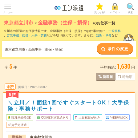
メニュー
気になる!
ログイン
検索
東京都立川市
×
金融事務（生保・損保）
のお仕事一覧
立川市の派遣のお仕事情報です。金融事務（生保・損保）のお仕事の他に、
一般事務
、
営業事務
、
総務・人事・労務
などを取り揃えています。さらに、
短期
・
単発
などの
期間や、
職種未経験OK
などのこだわり条件で絞り込んでいただけます。
条件の変更
東京都立川市 / 金融事務（生保・損保）
5
1,630
全
件
平均時給:
円
時給順
新着順
未読
掲載日
2026/08/07
NEW
＼立川／！面接1回ですぐスタートOK！大手保
険：事務サポート
職種未経験OK
交通費別途支給あり
土日祝日が休み
WEB登録OK
紹介予定派遣
東京都立川市
勤務地