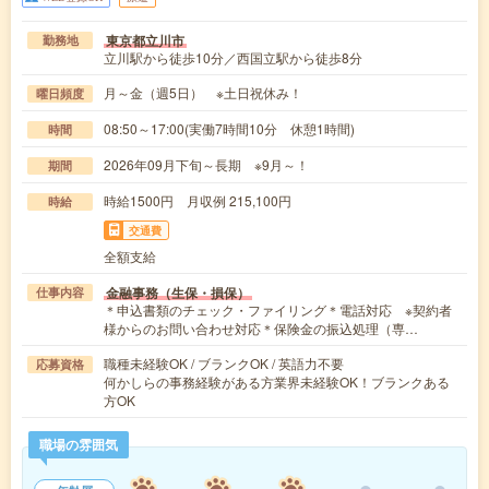
東京都立川市
勤務地
立川駅から徒歩10分／西国立駅から徒歩8分
月～金（週5日） ※土日祝休み！
曜日頻度
08:50～17:00(実働7時間10分 休憩1時間)
時間
2026年09月下旬～長期 ※9月～！
期間
時給1500円 月収例 215,100円
時給
交通費
全額支給
金融事務（生保・損保）
仕事内容
＊申込書類のチェック・ファイリング＊電話対応 ※契約者
様からのお問い合わせ対応＊保険金の振込処理（専…
職種未経験OK / ブランクOK / 英語力不要
応募資格
何かしらの事務経験がある方業界未経験OK！ブランクある
方OK
職場の雰囲気