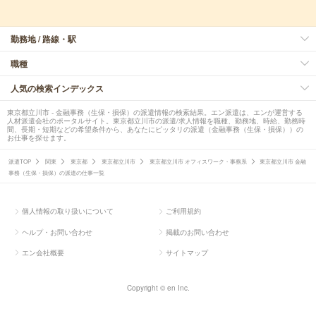
勤務地 / 路線・駅
職種
人気の検索インデックス
東京都立川市 - 金融事務（生保・損保）の派遣情報の検索結果。エン派遣は、エンが運営する
人材派遣会社のポータルサイト。東京都立川市の派遣/求人情報を職種、勤務地、時給、勤務時
間、長期・短期などの希望条件から、あなたにピッタリの派遣（金融事務（生保・損保））の
お仕事を探せます。
派遣TOP
関東
東京都
東京都立川市
東京都立川市 オフィスワーク・事務系
東京都立川市 金融
事務（生保・損保）の派遣の仕事一覧
個人情報の取り扱いについて
ご利用規約
ヘルプ・お問い合わせ
掲載のお問い合わせ
エン会社概要
サイトマップ
Copyright © en Inc.