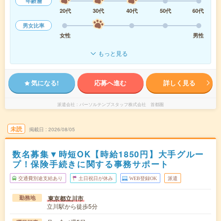
年齢層
20代
30代
40代
50代
60代
男女比率
女性
男性
もっと見る
気になる!
応募へ進む
詳しく見る
派遣会社
パーソルテンプスタッフ株式会社 首都圏
未読
掲載日
2026/08/05
数名募集▼時短OK【時給1850円】大手グルー
プ！保険手続きに関する事務サポート
交通費別途支給あり
土日祝日が休み
WEB登録OK
派遣
東京都立川市
勤務地
立川駅から徒歩5分