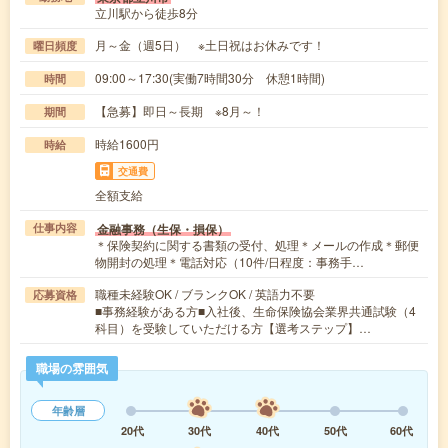
立川駅から徒歩8分
月～金（週5日） ※土日祝はお休みです！
曜日頻度
09:00～17:30(実働7時間30分 休憩1時間)
時間
【急募】即日～長期 ※8月～！
期間
時給1600円
時給
交通費
全額支給
金融事務（生保・損保）
仕事内容
＊保険契約に関する書類の受付、処理＊メールの作成＊郵便
物開封の処理＊電話対応（10件/日程度：事務手…
職種未経験OK / ブランクOK / 英語力不要
応募資格
■事務経験がある方■入社後、生命保険協会業界共通試験（4
科目）を受験していただける方【選考ステップ】…
職場の雰囲気
年齢層
20代
30代
40代
50代
60代