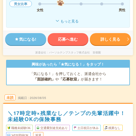
男女比率
女性
男性
もっと見る
気になる!
応募へ進む
詳しく見る
派遣会社
パーソルテンプスタッフ株式会社 首都圏
興味があったら「★気になる！」をタップ！
「気になる！」を押しておくと、派遣会社から
「面談確約」
や
「応募歓迎」
が届きます！
未読
掲載日
2026/08/05
＼17時定時×残業なし／テンプの先輩活躍中！
未経験OKの保険事務
職種未経験OK
交通費別途支給あり
土日祝日が休み
残業なし
WEB登録OK
派遣