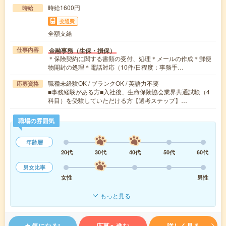
時給1600円
時給
交通費
全額支給
金融事務（生保・損保）
仕事内容
＊保険契約に関する書類の受付、処理＊メールの作成＊郵便
物開封の処理＊電話対応（10件/日程度：事務手…
職種未経験OK / ブランクOK / 英語力不要
応募資格
■事務経験がある方■入社後、生命保険協会業界共通試験（4
科目）を受験していただける方【選考ステップ】…
職場の雰囲気
年齢層
20代
30代
40代
50代
60代
男女比率
女性
男性
もっと見る
気になる!
応募へ進む
詳しく見る