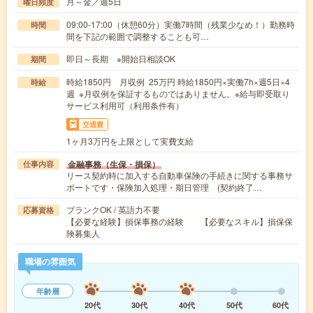
月～金／週5日
曜日頻度
09:00-17:00（休憩60分）実働7時間（残業少なめ！）勤務時
時間
間を下記の範囲で調整することも可…
即日～長期 ※開始日相談OK
期間
時給1850円 月収例 25万円 時給1850円×実働7h×週5日×4
時給
週 ※月収例を保証するものではありません。※給与即受取り
サービス利用可（利用条件有）
交通費
1ヶ月3万円を上限として実費支給
金融事務（生保・損保）
仕事内容
リース契約時に加入する自動車保険の手続きに関する事務サ
ポートです・保険加入処理・期日管理 (契約終了…
ブランクOK / 英語力不要
応募資格
【必要な経験】損保事務の経験 【必要なスキル】損保保
険募集人
職場の雰囲気
年齢層
20代
30代
40代
50代
60代