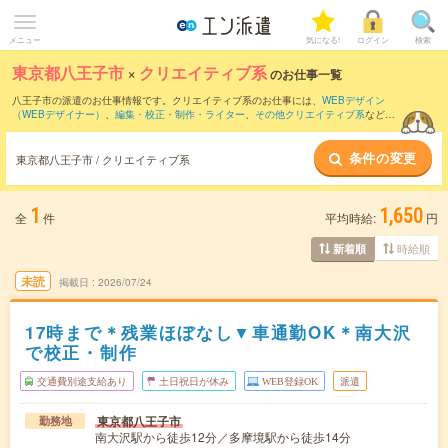
メニュー
気になる!
ログイン
検索
東京都八王子市
×
クリエイティブ系
のお仕事一覧
八王子市の派遣のお仕事情報です。クリエイティブ系のお仕事には、
WEBデザイン
（WEBデザイナー）
、
編集・校正・制作・ライター
、
その他クリエイティブ系
などが
あります。さらに、
短期
・
単発
などの期間や、
職種未経験OK
などのこだわり条件で絞
り込んでいただけます。
条件の変更
東京都八王子市 / クリエイティブ系
1
1,650
全
件
平均時給:
円
時給順
新着順
未読
掲載日
2026/07/24
17時まで＊残業ほぼなし▼車通勤OK＊南大沢
で校正・制作
交通費別途支給あり
土日祝日が休み
WEB登録OK
派遣
東京都八王子市
勤務地
南大沢駅から徒歩12分／多摩境駅から徒歩14分