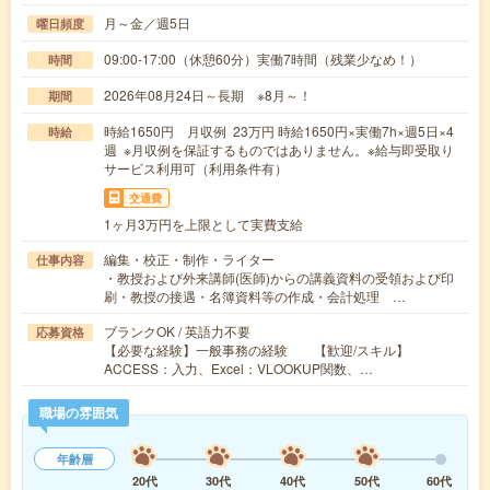
月～金／週5日
曜日頻度
09:00-17:00（休憩60分）実働7時間（残業少なめ！）
時間
2026年08月24日～長期 ※8月～！
期間
時給1650円 月収例 23万円 時給1650円×実働7h×週5日×4
時給
週 ※月収例を保証するものではありません。※給与即受取り
サービス利用可（利用条件有）
交通費
1ヶ月3万円を上限として実費支給
編集・校正・制作・ライター
仕事内容
・教授および外来講師(医師)からの講義資料の受領および印
刷・教授の接遇・名簿資料等の作成・会計処理 …
ブランクOK / 英語力不要
応募資格
【必要な経験】一般事務の経験 【歓迎/スキル】
ACCESS：入力、Excel：VLOOKUP関数、…
職場の雰囲気
年齢層
20代
30代
40代
50代
60代