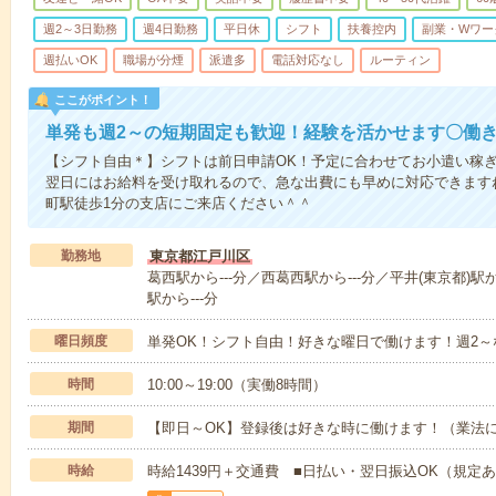
週2～3日勤務
週4日勤務
平日休
シフト
扶養控内
副業・Wワー
週払いOK
職場が分煙
派遣多
電話対応なし
ルーティン
ここがポイント！
単発も週2～の短期固定も歓迎！経験を活かせます〇働
【シフト自由＊】シフトは前日申請OK！予定に合わせてお小遣い稼ぎ
翌日にはお給料を受け取れるので、急な出費にも早めに対応できます
町駅徒歩1分の支店にご来店ください＾＾
勤務地
東京都江戸川区
葛西駅から---分／西葛西駅から---分／平井(東京都)駅か
駅から---分
曜日頻度
単発OK！シフト自由！好きな曜日で働けます！週2
時間
10:00～19:00（実働8時間）
期間
【即日～OK】登録後は好きな時に働けます！（業法
時給
時給1439円＋交通費 ■日払い・翌日振込OK（規定