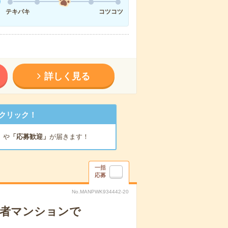
テキパキ
コツコツ
詳しく見る
クリック！
」
や
「応募歓迎」
が届きます！
一括
応募
No.MANPWK934442-20
齢者マンションで