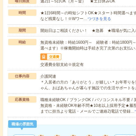
曜日頻度
週2日～5日OK（月～金） ★土日休みOK
時間
★1日6時間～の時短シフトOK★スタート時間選べます！7:00～1
など残業なし！※Wワー…
つづきを見る
期間
開始日はご相談ください！ ★急募 ★職場が気に入
時給
無資格未経験：時給1600円～ 経験者：時給1800
選べます）※稼働開始時は手続き完了次第のお支払い
交通費
交通費全額支給※規定有
仕事内容
介護関連
＊入居者の方の「ありがとう」が嬉しい＊お年寄りを
ゃん、おばあちゃんが暮らす施設での生活サポートを
応募資格
職種未経験OK / ブランクOK / パソコンスキル不要 /
無資格・未経験OK年齢不問★10名以上採用予定★履
までに担当より電話・メールでご連絡2)電話で登録…
職場の雰囲気