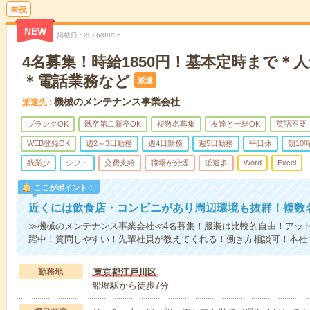
未読
NEW
掲載日
2026/08/06
4名募集！時給1850円！基本定時まで＊
＊電話業務など
派遣
機械のメンテナンス事業会社
派遣先
ブランクOK
既卒第二新卒OK
複数名募集
友達と一緒OK
英語不要
WEB登録OK
週2～3日勤務
週4日勤務
週5日勤務
平日休
朝10
残業少
シフト
交費支給
職場が分煙
派遣多
Word
Excel
ここがポイント！
近くには飲食店・コンビニがあり周辺環境も抜群！複数
≫機械のメンテナンス事業会社≪4名募集！服装は比較的自由！アッ
躍中！質問しやすい！先輩社員が教えてくれる！働き方相談可！本社
勤務地
東京都江戸川区
船堀駅から徒歩7分