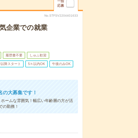
一括
応募
No.STFSV2204401633
人気企業での就業
履歴書不要
しゅふ歓迎
時以降スタート
5ｈ以内OK
午後のみOK
名の大募集です！
トホームな雰囲気！幅広い年齢層の方が活
での勤務！