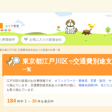
ヘル
エリア変更
た希望条件
お気に入りの派遣会社
東京都江戸川区 交通費別途支給ありの派遣の仕事一覧
東京都江戸川区
交通費別途
で
一覧
江戸川区の派遣のお仕事情報です。
オフィスワーク・事務系
、
営業・販売・サ
り揃えています。交通費別途支給ありの条件の他に、
職種未経験OK
、
友だちと
も取り揃えています。
184
1
30
件中
～
件を表示中