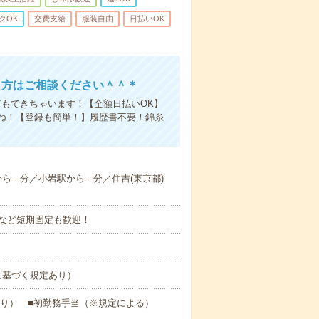
クOK
交費支給
服装自由
日払いOK
き方はご相談ください＾＾＊
もできちゃいます！【全額日払いOK】
ね！【登録も簡単！】履歴書不要！錦糸
ら---分／小岩駅から---分／住吉(東京都)
～など短期固定も歓迎！
に基づく規定あり）
あり） ■初勤務手当（※規定による）