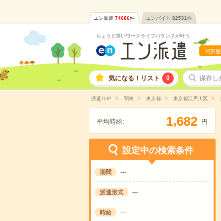
エン派遣
74686
件
エンバイト
82531
件
ちょうど良いワークライフバランスが叶う
関東版
気になる！リスト
0
保存し
派遣TOP
関東
東京都
東京都江戸川区
,
1
6
8
2
平均時給:
円
設定中の検索条件
期間
---
派遣形式
---
時給
---