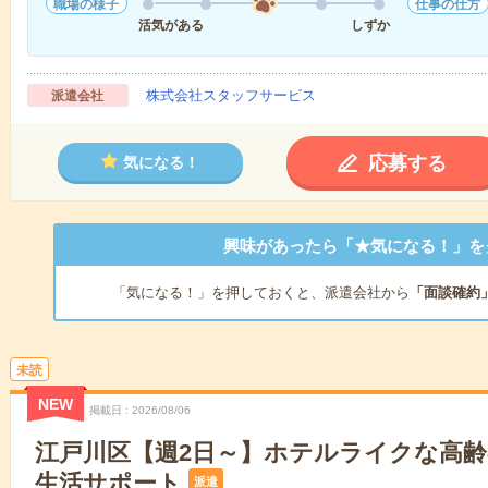
職場の様子
仕事の仕方
活気がある
しずか
株式会社スタッフサービス
派遣会社
応募する
気になる！
興味があったら「★気になる！」を
「気になる！」を押しておくと、派遣会社から
「面談確約
未読
NEW
掲載日
2026/08/06
江戸川区【週2日～】ホテルライクな高
生活サポート
派遣