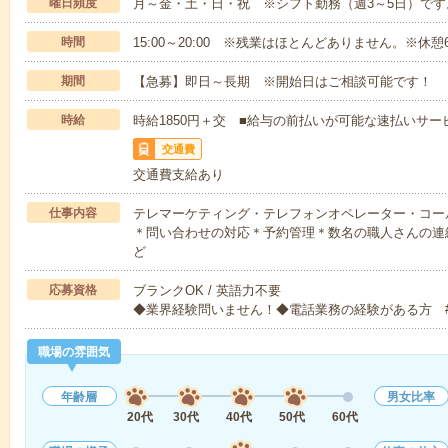
曜日頻度
月～金・土・日・祝 ※シフト勤務（週3～5日）です
時間
15:00～20:00 ※残業はほとんどありません。※休憩
期間
【急募】即日～長期 ※開始日はご相談可能です！
時給
時給1850円＋交 ■給与の前払いが可能な速払いサー
交通費
交通費支給あり
仕事内容
テレマーケティング・テレフォンオペレーター・コー
＊問い合わせの対応＊予約管理＊数名の職人さんの連絡
ど
応募資格
ブランクOK / 英語力不要
◆業界経験問いません！◆電話業務の経験がある方 
職場の雰囲気
年齢層
男女比率
20代
30代
40代
50代
60代