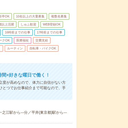
新卒OK
10名以上の大量募集
複数名募集
0歳以上活躍
しゅふ歓迎
WEB登録OK
16時前までの仕事
17時前までの仕事
ークOK
医療福祉
交費支給
し
ルーティン
自転車・バイクOK
時間×好きな曜日で働く！
立度が高めなので、体力に自信がない方
ひとつでお仕事紹介まで可能なので、手
之江駅から---分／平井(東京都)駅から---