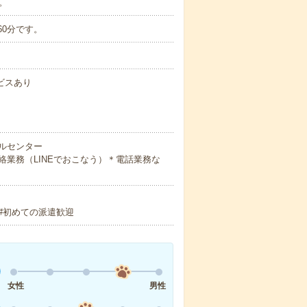
。
60分です。
ビスあり
ルセンター
業務（LINEでおこなう）＊電話業務な
#初めての派遣歓迎
女性
男性