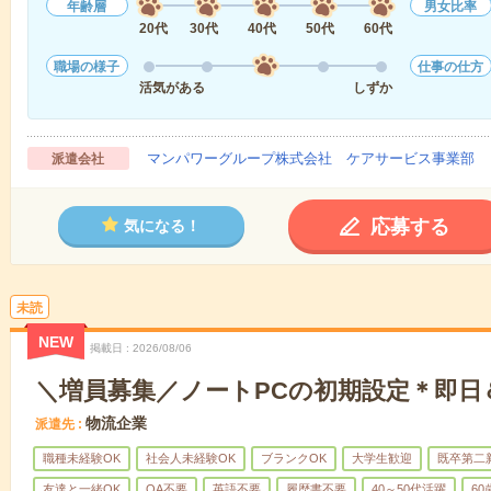
年齢層
男女比率
20代
30代
40代
50代
60代
職場の様子
仕事の仕方
活気がある
しずか
マンパワーグループ株式会社 ケアサービス事業部 
派遣会社
応募する
気になる！
未読
NEW
掲載日
2026/08/06
＼増員募集／ノートPCの初期設定＊即日
物流企業
派遣先
職種未経験OK
社会人未経験OK
ブランクOK
大学生歓迎
既卒第二
友達と一緒OK
OA不要
英語不要
履歴書不要
40～50代活躍
6