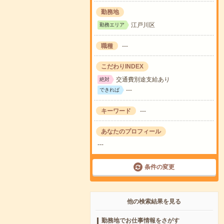
勤務地
江戸川区
勤務エリア
職種
---
こだわりINDEX
交通費別途支給あり
絶対
---
できれば
キーワード
---
あなたのプロフィール
---
条件の変更
他の検索結果を見る
勤務地でお仕事情報をさがす