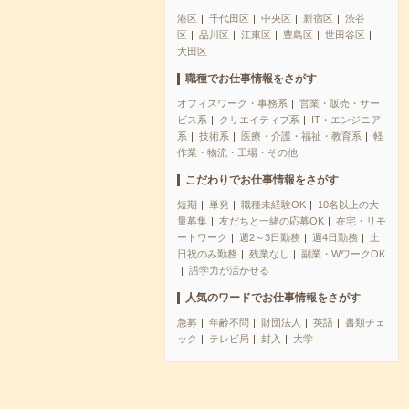
港区
千代田区
中央区
新宿区
渋谷
区
品川区
江東区
豊島区
世田谷区
大田区
職種でお仕事情報をさがす
オフィスワーク・事務系
営業・販売・サー
ビス系
クリエイティブ系
IT・エンジニア
系
技術系
医療・介護・福祉・教育系
軽
作業・物流・工場・その他
こだわりでお仕事情報をさがす
短期
単発
職種未経験OK
10名以上の大
量募集
友だちと一緒の応募OK
在宅・リモ
ートワーク
週2～3日勤務
週4日勤務
土
日祝のみ勤務
残業なし
副業・WワークOK
語学力が活かせる
人気のワードでお仕事情報をさがす
急募
年齢不問
財団法人
英語
書類チェ
ック
テレビ局
封入
大学