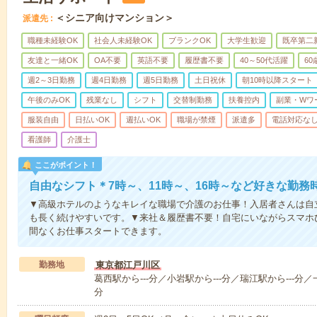
＜シニア向けマンション＞
派遣先
職種未経験OK
社会人未経験OK
ブランクOK
大学生歓迎
既卒第二
友達と一緒OK
OA不要
英語不要
履歴書不要
40～50代活躍
6
週2～3日勤務
週4日勤務
週5日勤務
土日祝休
朝10時以降スタート
午後のみOK
残業なし
シフト
交替制勤務
扶養控内
副業・Wワ
服装自由
日払いOK
週払いOK
職場が禁煙
派遣多
電話対応な
看護師
介護士
ここがポイント！
自由なシフト＊7時～、11時～、16時～など好きな勤務
▼高級ホテルのようなキレイな職場で介護のお仕事！入居者さんは自
も長く続けやすいです。▼来社＆履歴書不要！自宅にいながらスマホ
間なくお仕事スタートできます。
勤務地
東京都江戸川区
葛西駅から---分／小岩駅から---分／瑞江駅から---分／一
分