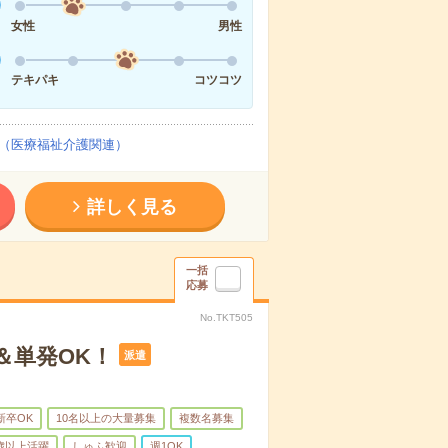
女性
男性
テキパキ
コツコツ
（医療福祉介護関連）
詳しく見る
一括
応募
No.TKT505
＆単発OK！
派遣
新卒OK
10名以上の大量募集
複数名募集
0歳以上活躍
しゅふ歓迎
週1OK