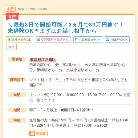
未読
掲載日
2026/08/09
NEW
＼最短3日で開始可能／3ヵ月で80万円稼ぐ！
未経験OK＊まずはお話し相手から
職種未経験OK
交通費別途支給あり
土日祝日が休み
WEB登録OK
派遣
東京都江戸川区
勤務地
西葛西駅から---分／船堀駅から---分／葛西臨海公園駅から---
分／篠崎駅から---分／京成小岩駅から---分
シフト制（月～日） ※平日のみなどの相談もOK ※週3なども
曜日頻度
相談OK
【シフト例】07:00～16:0009:00～18:0017:00～09:00※ 上記
時間
は一例です！そ…
即日～2ヶ月以上 ■開始日の相談OK！
期間
無資格の方：時給1530円～1912円 / 介護福祉士：時給1830
時給
円～2287円 / 初任者以上：時給1730円～2162円
交通費