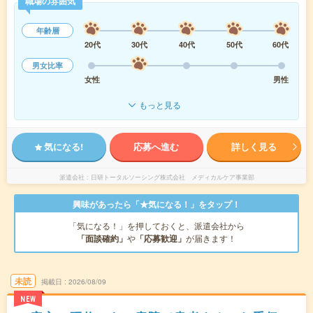
職場の雰囲気
年齢層
20代
30代
40代
50代
60代
男女比率
女性
男性
もっと見る
気になる!
応募へ進む
詳しく見る
派遣会社
日研トータルソーシング株式会社 メディカルケア事業部
興味があったら「★気になる！」をタップ！
「気になる！」を押しておくと、派遣会社から
「面談確約」
や
「応募歓迎」
が届きます！
未読
掲載日
2026/08/09
NEW