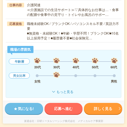
介護関連
仕事内容
≪介護施設での生活サポート≫▽具体的なお仕事は…・食事
の配膳や食事中の見守り・トイレやお風呂のサポー…
職種未経験OK / ブランクOK / パソコンスキル不要 / 英語力不
応募資格
要
■無資格・未経験OK！■年齢・学歴不問！ブランクOK!■10名
以上採用予定！■履歴書不要■社会保険完…
職場の雰囲気
年齢層
20代
30代
40代
50代
60代
男女比率
女性
男性
もっと見る
気になる!
応募へ進む
詳しく見る
派遣会社
日研トータルソーシング株式会社 メディカルケア事業部