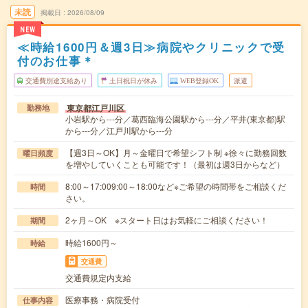
未読
掲載日
2026/08/09
NEW
≪時給1600円＆週3日≫病院やクリニックで受
付のお仕事＊
交通費別途支給あり
土日祝日が休み
WEB登録OK
派遣
東京都江戸川区
勤務地
小岩駅から---分／葛西臨海公園駅から---分／平井(東京都)駅
から---分／江戸川駅から---分
【週3日～OK】月～金曜日で希望シフト制 ※徐々に勤務回数
曜日頻度
を増やしていくことも可能です！（最初は週3日からなど）
8:00～17:009:00～18:00など※ご希望の時間帯をご相談くだ
時間
さい。
2ヶ月～OK ※スタート日はお気軽にご相談ください！
期間
時給1600円～
時給
交通費
交通費規定内支給
医療事務・病院受付
仕事内容