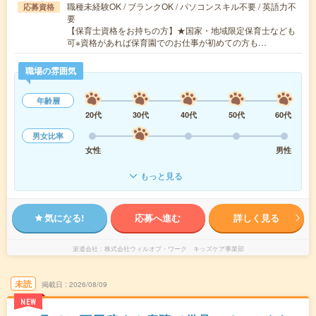
職種未経験OK / ブランクOK / パソコンスキル不要 / 英語力不
応募資格
要
【保育士資格をお持ちの方】★国家・地域限定保育士なども
可※資格があれば保育園でのお仕事が初めての方も…
職場の雰囲気
年齢層
20代
30代
40代
50代
60代
男女比率
女性
男性
もっと見る
気になる!
応募へ進む
詳しく見る
派遣会社
株式会社ウィルオブ・ワーク キッズケア事業部
未読
掲載日
2026/08/09
NEW