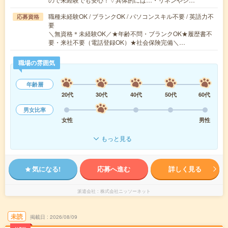
職種未経験OK / ブランクOK / パソコンスキル不要 / 英語力不
応募資格
要
＼無資格＊未経験OK／★年齢不問・ブランクOK★履歴書不
要・来社不要（電話登録OK）★社会保険完備＼…
職場の雰囲気
年齢層
20代
30代
40代
50代
60代
男女比率
女性
男性
もっと見る
気になる!
応募へ進む
詳しく見る
派遣会社
株式会社ニッソーネット
未読
掲載日
2026/08/09