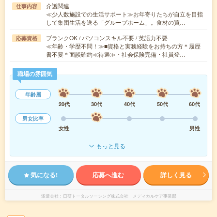
介護関連
仕事内容
≪少人数施設での生活サポート≫お年寄りたちが自立を目指
して集団生活を送る「グループホーム」。食材の買…
ブランクOK / パソコンスキル不要 / 英語力不要
応募資格
≪年齢・学歴不問！≫■資格と実務経験をお持ちの方＊履歴
書不要＊面談確約≪待遇≫・社会保険完備・社員登…
職場の雰囲気
年齢層
20代
30代
40代
50代
60代
男女比率
女性
男性
もっと見る
気になる!
応募へ進む
詳しく見る
派遣会社
日研トータルソーシング株式会社 メディカルケア事業部