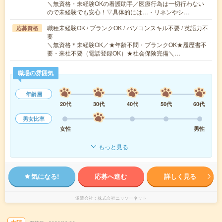
＼無資格・未経験OKの看護助手／医療行為は一切行わない
ので未経験でも安心！▽具体的には…・リネンやシ…
職種未経験OK / ブランクOK / パソコンスキル不要 / 英語力不
応募資格
要
＼無資格＊未経験OK／★年齢不問・ブランクOK★履歴書不
要・来社不要（電話登録OK）★社会保険完備＼…
職場の雰囲気
年齢層
20代
30代
40代
50代
60代
男女比率
女性
男性
もっと見る
気になる!
応募へ進む
詳しく見る
派遣会社
株式会社ニッソーネット