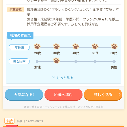
クシートを見て備品のチェックや補充する〇ベッド…
職種未経験OK / ブランクOK / パソコンスキル不要 / 英語力不
応募資格
要
無資格・未経験OK年齢・学歴不問 ブランクOK★10名以上
採用予定履歴書は不要です。少しでも興味があ…
職場の雰囲気
年齢層
20代
30代
40代
50代
60代
男女比率
女性
男性
もっと見る
気になる!
応募へ進む
詳しく見る
派遣会社
日研トータルソーシング株式会社 メディカルケア事業部
未読
掲載日
2026/08/09