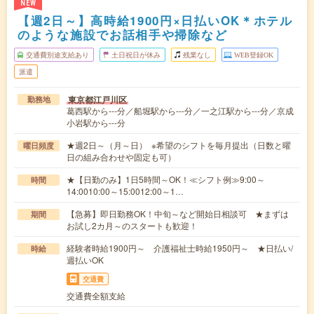
NEW
【週2日～】高時給1900円×日払いOK＊ホテル
のような施設でお話相手や掃除など
交通費別途支給あり
土日祝日が休み
残業なし
WEB登録OK
派遣
東京都江戸川区
勤務地
葛西駅から---分／船堀駅から---分／一之江駅から---分／京成
小岩駅から---分
★週2日～（月～日） ※希望のシフトを毎月提出（日数と曜
曜日頻度
日の組み合わせや固定も可）
★【日勤のみ】1日5時間～OK！≪シフト例≫9:00～
時間
14:0010:00～15:0012:00～1…
【急募】即日勤務OK！中旬～など開始日相談可 ★まずは
期間
お試し2カ月～のスタートも歓迎！
経験者時給1900円～ 介護福祉士時給1950円～ ★日払い/
時給
週払いOK
交通費
交通費全額支給