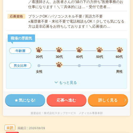
／看護師さん、お医者さんの“縁の下の力持ち”医療事務のお
仕事になります！＼▽具体的には…・受付で患者…
ブランクOK / パソコンスキル不要 / 英語力不要
応募資格
※履歴書不要・来社不要で電話相談もOK！少しでも気になる
方は是非応募をお待ちしております！＼応募後の…
職場の雰囲気
年齢層
20代
30代
40代
50代
60代
男女比率
女性
男性
もっと見る
気になる!
応募へ進む
詳しく見る
派遣会社
株式会社スタッフサービス メディカル事業本部
未読
掲載日
2026/08/09