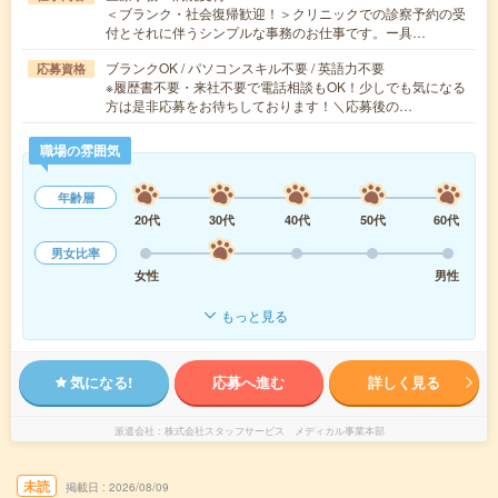
＜ブランク・社会復帰歓迎！＞クリニックでの診察予約の受
付とそれに伴うシンプルな事務のお仕事です。ー具…
ブランクOK / パソコンスキル不要 / 英語力不要
応募資格
※履歴書不要・来社不要で電話相談もOK！少しでも気になる
方は是非応募をお待ちしております！＼応募後の…
職場の雰囲気
年齢層
20代
30代
40代
50代
60代
男女比率
女性
男性
もっと見る
気になる!
応募へ進む
詳しく見る
派遣会社
株式会社スタッフサービス メディカル事業本部
未読
掲載日
2026/08/09