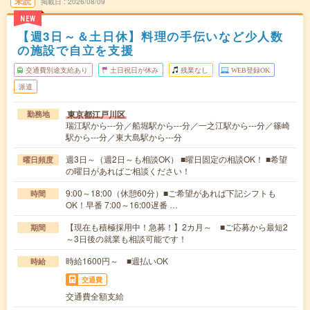
未読
掲載日
2026/08/09
NEW
【週3日～＆土日休】料理の手伝いなど少人数
の施設で自立を支援
交通費別途支給あり
土日祝日が休み
残業なし
WEB登録OK
派遣
東京都江戸川区
勤務地
瑞江駅から---分／船堀駅から---分／一之江駅から---分／篠崎
駅から---分／東大島駅から---分
週3日～（週2日～も相談OK） ■曜日固定の相談OK！ ■希望
曜日頻度
の曜日があればご相談ください！
9:00～18:00（休憩60分）■ご希望があれば下記シフトも
時間
OK！早番 7:00～16:00遅番 …
【現在も積極採用中！急募！】2カ月～ ■ご応募から最短2
期間
～3日後の就業も相談可能です！
時給1600円～ ■週払いOK
時給
交通費
交通費全額支給