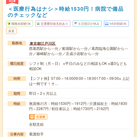
NEW
＜医療行為はナシ＞時給1530円！病院で備品
のチェックなど
職種未経験OK
交通費別途支給あり
土日祝日が休み
WEB登録OK
派遣
東京都江戸川区
勤務地
西葛西駅から---分／船堀駅から---分／葛西臨海公園駅から---
分／篠崎駅から---分／京成小岩駅から---分
シフト制（月～日） ※平日のみなどの相談もOK ※週3なども
曜日頻度
相談OK
【シフト例】07:00～16:0009:00～18:0017:00～09:00※ 上記
時間
は一例です！そ…
即日～2ヶ月以上
期間
無資格の方：時給1530円～1912円 / 介護福祉士：時給1830
時給
円～2287円 / 初任者以上：時給1730円～2162円
交通費
全額支給
看護助手
仕事内容