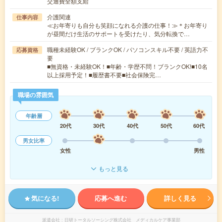
交通費全額支給
介護関連
仕事内容
≪お年寄りも自分も笑顔になれる介護の仕事！≫＊お年寄り
が昼間だけ生活のサポートを受けたり、気分転換で…
職種未経験OK / ブランクOK / パソコンスキル不要 / 英語力不
応募資格
要
■無資格・未経験OK！■年齢・学歴不問！ブランクOK!■10名
以上採用予定！■履歴書不要■社会保険完…
職場の雰囲気
年齢層
20代
30代
40代
50代
60代
男女比率
女性
男性
もっと見る
気になる!
応募へ進む
詳しく見る
派遣会社
日研トータルソーシング株式会社 メディカルケア事業部