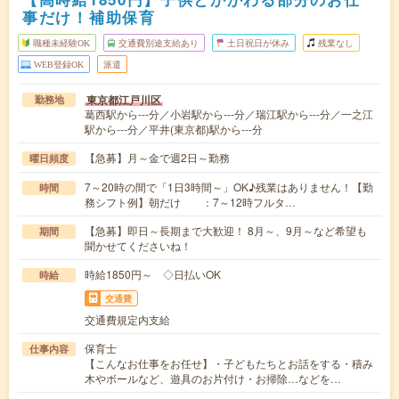
事だけ！補助保育
職種未経験OK
交通費別途支給あり
土日祝日が休み
残業なし
WEB登録OK
派遣
東京都江戸川区
勤務地
葛西駅から---分／小岩駅から---分／瑞江駅から---分／一之江
駅から---分／平井(東京都)駅から---分
【急募】月～金で週2日～勤務
曜日頻度
7～20時の間で「1日3時間～」OK♪残業はありません！【勤
時間
務シフト例】朝だけ ：7～12時フルタ…
【急募】即日～長期まで大歓迎！ 8月～、9月～など希望も
期間
聞かせてくださいね！
時給1850円～ ◇日払いOK
時給
交通費
交通費規定内支給
保育士
仕事内容
【こんなお仕事をお任せ】・子どもたちとお話をする・積み
木やボールなど、遊具のお片付け・お掃除…などを…