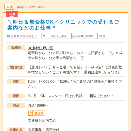
未読
掲載日
2026/08/09
NEW
＼即日＆無資格OK／クリニックでの受付＆ご
案内などのお仕事＊
交通費別途支給あり
土日祝日が休み
WEB登録OK
派遣
東京都江戸川区
勤務地
葛西駅から---分／船堀駅から---分／一之江駅から---分／京成
小岩駅から---分／東大島駅から---分
【週3日～OK】月～金曜日で希望シフト制 ※徐々に勤務回数
曜日頻度
を増やしていくことも可能です！（最初は週3日からなど）
8:00～17:009:00～18:00など※ご希望の時間帯をご相談くだ
時間
さい。
2ヶ月～OK ※スタート日はお気軽にご相談ください！
期間
時給1600円～
時給
交通費
交通費規定内支給
医療事務・病院受付
仕事内容