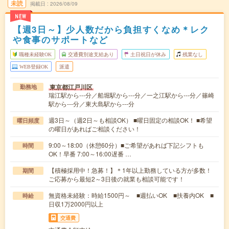
未読
掲載日
2026/08/09
NEW
【週3日～】少人数だから負担すくなめ＊レク
や食事のサポートなど
職種未経験OK
交通費別途支給あり
土日祝日が休み
残業なし
WEB登録OK
派遣
東京都江戸川区
勤務地
瑞江駅から---分／船堀駅から---分／一之江駅から---分／篠崎
駅から---分／東大島駅から---分
週3日～（週2日～も相談OK） ■曜日固定の相談OK！ ■希望
曜日頻度
の曜日があればご相談ください！
9:00～18:00（休憩60分）■ご希望があれば下記シフトも
時間
OK！早番 7:00～16:00遅番 …
【積極採用中！急募！】＊1年以上勤務している方が多数！
期間
ご応募から最短2～3日後の就業も相談可能です！
無資格未経験：時給1500円～ ■週払いOK ■扶養内OK ■
時給
日収1万2000円以上
交通費