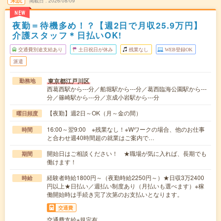
未読
掲載日
2026/08/09
NEW
夜勤＝待機多め！？【週2日で月収25.9万円】
介護スタッフ＊日払いOK!
交通費別途支給あり
土日祝日が休み
残業なし
WEB登録OK
派遣
東京都江戸川区
勤務地
西葛西駅から---分／船堀駅から---分／葛西臨海公園駅から---
分／篠崎駅から---分／京成小岩駅から---分
【夜勤】週2日～OK（月～金の間）
曜日頻度
16:00～翌9:00 ※残業なし！※Wワークの場合、他のお仕事
時間
と合わせ週40時間超の就業はご案内で…
開始日はご相談ください！ ★職場が気に入れば、長期でも
期間
働けます！
経験者時給1800円～（夜勤時給2250円～）★日収3万2400
時給
円以上★日払い／週払い制度あり（月払いも選べます）※稼
働開始時は手続き完了次第のお支払いとなります。
交通費
交通費支給※規定有