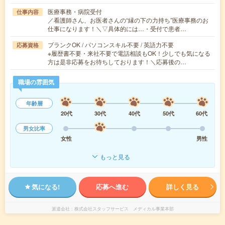
医療事務・病院受付
仕事内容
／看護師さん、お医者さんの“縁の下の力持ち”医療事務のお
仕事になります！＼▽具体的には…・受付で患者…
ブランクOK / パソコンスキル不要 / 英語力不要
応募資格
※履歴書不要・来社不要で電話相談もOK！少しでも気になる
方は是非応募をお待ちしております！＼応募後の…
職場の雰囲気
年齢層
20代
30代
40代
50代
60代
男女比率
女性
男性
もっと見る
気になる!
応募へ進む
詳しく見る
派遣会社
株式会社スタッフサービス メディカル事業本部