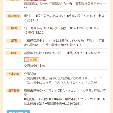
西葛西駅から---分／葛西駅から---分／葛西臨海公園駅から---
分
週4日～ ■曜日固定の相談OK！ ■希望の曜日があればご相談
曜日頻度
ください！
1日5時間からOK！■シフト例(1)8:00～13:00(2)10:00～
時間
15:00(3)12:00…
【積極採用中！】＊1年以上勤務している方が多数！ご応募
期間
から最短2～3日後の就業も相談可能です！
無資格未経験：時給1500円～ ■週払いOK ■扶養内OK
時給
交通費
交通費全額支給
介護関連
仕事内容
／無資格未経験から始める介護施設での生活サポート！＼
「話し相手になって、うんうんとうなずく」「天気が…
職種未経験OK / ブランクOK / パソコンスキル不要 / 英語力不
応募資格
要
■無資格・未経験OK！■年齢・学歴不問！ブランクOK!■10名
以上採用予定！■履歴書不要■社会保険完…