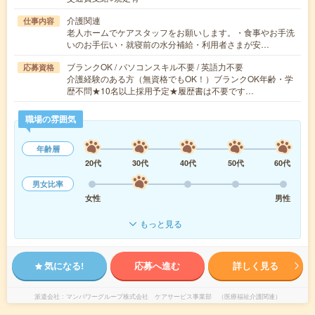
介護関連
仕事内容
老人ホームでケアスタッフをお願いします。・食事やお手洗
いのお手伝い・就寝前の水分補給・利用者さまが安…
ブランクOK / パソコンスキル不要 / 英語力不要
応募資格
介護経験のある方（無資格でもOK！）ブランクOK年齢・学
歴不問★10名以上採用予定★履歴書は不要です…
職場の雰囲気
年齢層
20代
30代
40代
50代
60代
男女比率
女性
男性
もっと見る
気になる!
応募へ進む
詳しく見る
派遣会社
マンパワーグループ株式会社 ケアサービス事業部 （医療福祉介護関連）