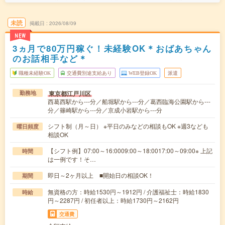
未読
掲載日
2026/08/09
NEW
3ヵ月で80万円稼ぐ！未経験OK＊おばあちゃん
のお話相手など＊
職種未経験OK
交通費別途支給あり
WEB登録OK
派遣
東京都江戸川区
勤務地
西葛西駅から---分／船堀駅から---分／葛西臨海公園駅から---
分／篠崎駅から---分／京成小岩駅から---分
シフト制（月～日） ※平日のみなどの相談もOK ※週3なども
曜日頻度
相談OK
【シフト例】07:00～16:0009:00～18:0017:00～09:00※ 上記
時間
は一例です！そ…
即日～2ヶ月以上 ■開始日の相談OK！
期間
無資格の方：時給1530円～1912円 / 介護福祉士：時給1830
時給
円～2287円 / 初任者以上：時給1730円～2162円
交通費