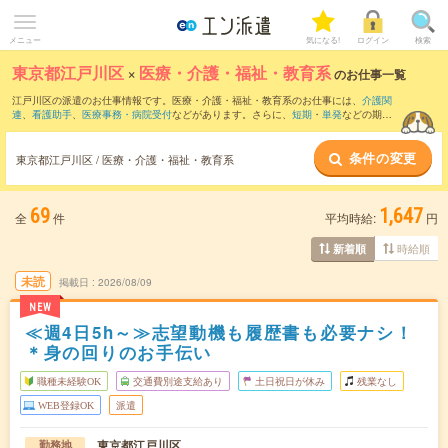
メニュー
気になる!
ログイン
検索
東京都江戸川区
×
医療・介護・福祉・教育系
のお仕事一覧
江戸川区の派遣のお仕事情報です。医療・介護・福祉・教育系のお仕事には、
介護関
連
、
看護助手
、
医療事務・病院受付
などがあります。さらに、
短期
・
単発
などの期間
や、
職種未経験OK
などのこだわり条件で絞り込んでいただけます。
条件の変更
東京都江戸川区 / 医療・介護・福祉・教育系
69
1,647
全
件
平均時給:
円
時給順
新着順
未読
掲載日
2026/08/09
NEW
≪週4日5h～≫志望動機も履歴書も必要ナシ！
＊身の回りのお手伝い
職種未経験OK
交通費別途支給あり
土日祝日が休み
残業なし
WEB登録OK
派遣
東京都江戸川区
勤務地