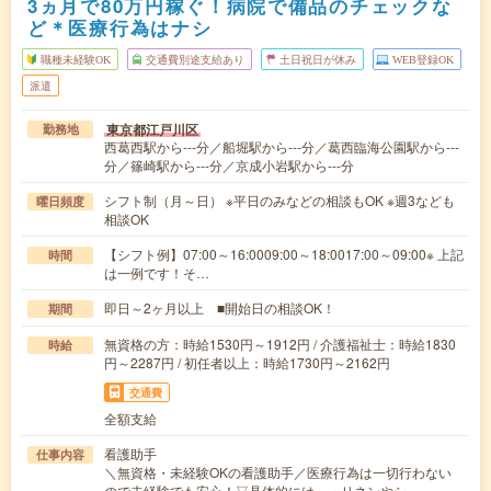
3ヵ月で80万円稼ぐ！病院で備品のチェックな
ど＊医療行為はナシ
職種未経験OK
交通費別途支給あり
土日祝日が休み
WEB登録OK
派遣
東京都江戸川区
勤務地
西葛西駅から---分／船堀駅から---分／葛西臨海公園駅から---
分／篠崎駅から---分／京成小岩駅から---分
シフト制（月～日） ※平日のみなどの相談もOK ※週3なども
曜日頻度
相談OK
【シフト例】07:00～16:0009:00～18:0017:00～09:00※ 上記
時間
は一例です！そ…
即日～2ヶ月以上 ■開始日の相談OK！
期間
無資格の方：時給1530円～1912円 / 介護福祉士：時給1830
時給
円～2287円 / 初任者以上：時給1730円～2162円
交通費
全額支給
看護助手
仕事内容
＼無資格・未経験OKの看護助手／医療行為は一切行わない
ので未経験でも安心！▽具体的には…・リネンやシ…