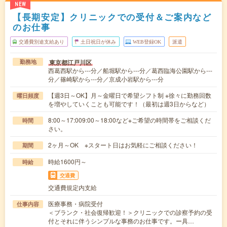
NEW
【長期安定】クリニックでの受付＆ご案内など
のお仕事
交通費別途支給あり
土日祝日が休み
WEB登録OK
派遣
東京都江戸川区
勤務地
西葛西駅から---分／船堀駅から---分／葛西臨海公園駅から---
分／篠崎駅から---分／京成小岩駅から---分
【週3日～OK】月～金曜日で希望シフト制 ※徐々に勤務回数
曜日頻度
を増やしていくことも可能です！（最初は週3日からなど）
8:00～17:009:00～18:00など※ご希望の時間帯をご相談くだ
時間
さい。
2ヶ月～OK ※スタート日はお気軽にご相談ください！
期間
時給1600円～
時給
交通費
交通費規定内支給
医療事務・病院受付
仕事内容
＜ブランク・社会復帰歓迎！＞クリニックでの診察予約の受
付とそれに伴うシンプルな事務のお仕事です。ー具…