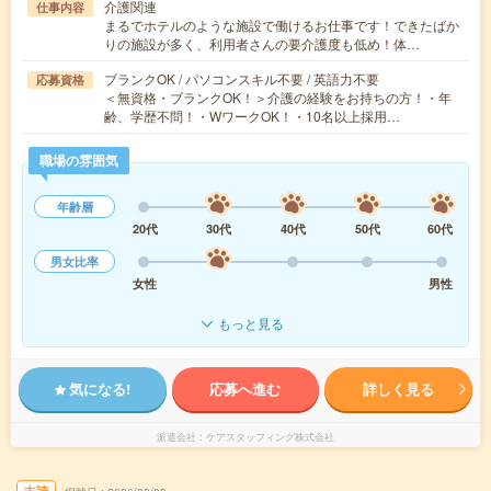
介護関連
仕事内容
まるでホテルのような施設で働けるお仕事です！できたばか
りの施設が多く、利用者さんの要介護度も低め！体…
ブランクOK / パソコンスキル不要 / 英語力不要
応募資格
＜無資格・ブランクOK！＞介護の経験をお持ちの方！・年
齢、学歴不問！・WワークOK！・10名以上採用…
職場の雰囲気
年齢層
20代
30代
40代
50代
60代
男女比率
女性
男性
もっと見る
気になる!
応募へ進む
詳しく見る
派遣会社
ケアスタッフィング株式会社