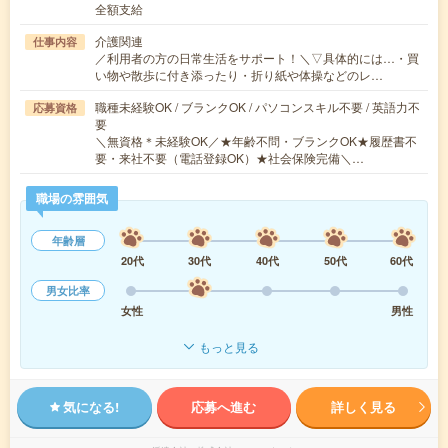
全額支給
介護関連
仕事内容
／利用者の方の日常生活をサポート！＼▽具体的には…・買
い物や散歩に付き添ったり・折り紙や体操などのレ…
職種未経験OK / ブランクOK / パソコンスキル不要 / 英語力不
応募資格
要
＼無資格＊未経験OK／★年齢不問・ブランクOK★履歴書不
要・来社不要（電話登録OK）★社会保険完備＼…
職場の雰囲気
年齢層
20代
30代
40代
50代
60代
男女比率
女性
男性
もっと見る
気になる!
応募へ進む
詳しく見る