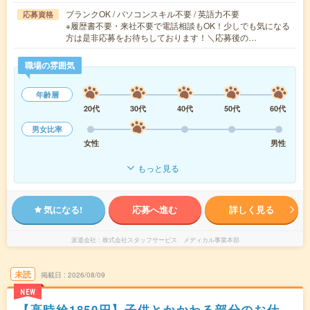
ブランクOK / パソコンスキル不要 / 英語力不要
応募資格
※履歴書不要・来社不要で電話相談もOK！少しでも気になる
方は是非応募をお待ちしております！＼応募後の…
職場の雰囲気
年齢層
20代
30代
40代
50代
60代
男女比率
女性
男性
もっと見る
気になる!
応募へ進む
詳しく見る
派遣会社
株式会社スタッフサービス メディカル事業本部
未読
掲載日
2026/08/09
NEW
【高時給1850円】子供とかかわる部分のお仕