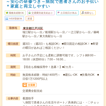
～安心の研修つき～病院で患者さんのお手伝い
＊家庭と両立しやすい
職種未経験OK
交通費別途支給あり
土日祝日が休み
残業なし
WEB登録OK
派遣
東京都江戸川区
勤務地
瑞江駅から---分／船堀駅から---分／一之江駅から---分／篠崎
駅から---分／東大島駅から---分
週3日～（週2日～も相談OK） ■曜日固定の相談OK！ ■希望
曜日頻度
の曜日があればご相談ください！
お子さんの予定にも柔軟に調整可能です。シフト例9:00～
時間
18:00（休憩60分）7:00～16:00…
【現在も積極採用中！急募！】■2カ月～
期間
無資格未経験：時給1400円～ ■週払いOK ■扶養内OK ■
時給
日収1万1200円以上
交通費
交通費全額支給
看護助手
仕事内容
＼病院で患者さんの生活サポート／具体的には・・〇チェッ