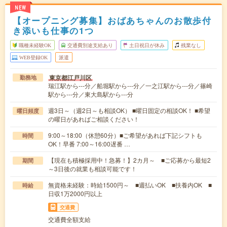
NEW
【オープニング募集】おばあちゃんのお散歩付
き添いも仕事の1つ
職種未経験OK
交通費別途支給あり
土日祝日が休み
残業なし
WEB登録OK
派遣
東京都江戸川区
勤務地
瑞江駅から---分／船堀駅から---分／一之江駅から---分／篠崎
駅から---分／東大島駅から---分
週3日～（週2日～も相談OK） ■曜日固定の相談OK！ ■希望
曜日頻度
の曜日があればご相談ください！
9:00～18:00（休憩60分）■ご希望があれば下記シフトも
時間
OK！早番 7:00～16:00遅番 …
【現在も積極採用中！急募！】2カ月～ ■ご応募から最短2
期間
～3日後の就業も相談可能です！
無資格未経験：時給1500円～ ■週払いOK ■扶養内OK ■
時給
日収1万2000円以上
交通費
交通費全額支給