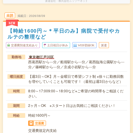
派遣会社
株式会社ニッソーネット
未読
掲載日
2026/08/09
NEW
【時給1600円～＊平日のみ】病院で受付やカ
ルテの整理など
交通費別途支給あり
土日祝日が休み
WEB登録OK
派遣
東京都江戸川区
勤務地
西葛西駅から---分／船堀駅から---分／葛西臨海公園駅から---
分／篠崎駅から---分／京成小岩駅から---分
【週3日～OK】月～金曜日で希望シフト制 ※徐々に勤務回数
曜日頻度
を増やしていくことも可能です！（最初は週3日からなど）
8:00～17:009:00～18:00など※ご希望の時間帯をご相談くだ
時間
さい。
2ヶ月～OK ※スタート日はお気軽にご相談ください！
期間
時給1600円～
時給
交通費
交通費規定内支給