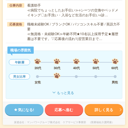
看護助手
仕事内容
≪病院でちょっとしたお手伝い≫○シーツの交換やベッドメ
イキング〇お手洗い・入浴など生活のお手伝い○診…
職種未経験OK / ブランクOK / パソコンスキル不要 / 英語力不
応募資格
要
≪無資格・未経験OK≫年齢不問★10名以上採用予定★履歴
書は不要です。▽応募後の流れ1)翌営業日まで…
職場の雰囲気
年齢層
20代
30代
40代
50代
60代
男女比率
女性
男性
もっと見る
気になる!
応募へ進む
詳しく見る
派遣会社
マンパワーグループ株式会社 ケアサービス事業部 （医療福祉介護関連）