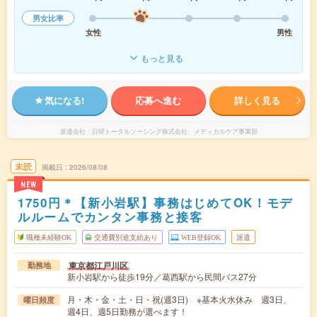
男女比率
女性
男性
もっと見る
気になる!
応募へ進む
詳しく見る
派遣会社
日研トータルソーシング株式会社 メディカルケア事業部
未読
掲載日
2026/08/08
NEW
1750円＊【新小岩駅】事務はじめてOK！モデ
ルルームでカンタン事務と接客
職種未経験OK
交通費別途支給あり
WEB登録OK
派遣
東京都江戸川区
勤務地
新小岩駅から徒歩19分／葛西駅から民間バス27分
月・木・金・土・日・祝(週3日) ※基本火水休み 週3日、
曜日頻度
週4日、週5日勤務が選べます！