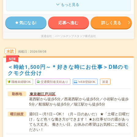
もっと見る
気になる!
応募へ進む
詳しく見る
派遣会社
パーソルテンプスタッフ株式会社
未読
掲載日
2026/08/08
NEW
＜時給1,500円～＊好きな時にお仕事＞DMのモ
クモク仕分け
職種未経験OK
交通費別途支給あり
WEB登録OK
派遣
東京都江戸川区
勤務地
葛西駅から徒歩5分／西葛西駅から徒歩5分／小岩駅から徒歩
5分／船堀駅から徒歩5分／瑞江駅から徒歩5分
週0日～/月1日～OK！ （月～日のあいだ） ★「土曜と日曜だ
曜日頻度
け」など色々な働き方ができます！ ★お仕事ゼロの週があっ
ても大丈夫。 働きたい日、お休みの希望はお気軽にご相談く
ださい！