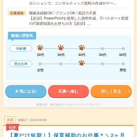
ポジションで、コンサルティング資料の作成やデー…
職種未経験OK / ブランクOK / 英語力不要
応募資格
【必須】PowerPointを使用した資料作成、ITパスポート程度
のIT基礎知識をお持ちの方【必須】…
職場の雰囲気
年齢層
20代
30代
40代
50代
60代
男女比率
女性
男性
気になる!
応募へ進む
詳しく見る
派遣会社
株式会社ビースタイル スマートキャリア
未読
掲載日
2026/08/08
NEW
【夏だけ短期！】保育補助のお仕事＊＼2ヶ月