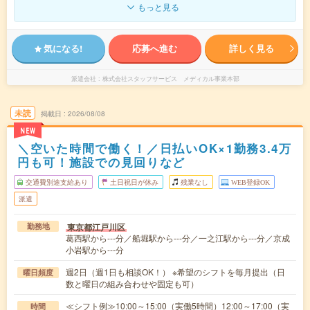
もっと見る
気になる!
応募へ進む
詳しく見る
派遣会社
株式会社スタッフサービス メディカル事業本部
未読
掲載日
2026/08/08
NEW
＼空いた時間で働く！／日払いOK×1勤務3.4万
円も可！施設での見回りなど
交通費別途支給あり
土日祝日が休み
残業なし
WEB登録OK
派遣
東京都江戸川区
勤務地
葛西駅から---分／船堀駅から---分／一之江駅から---分／京成
小岩駅から---分
週2日（週1日も相談OK！） ※希望のシフトを毎月提出（日
曜日頻度
数と曜日の組み合わせや固定も可）
≪シフト例≫10:00～15:00（実働5時間）12:00～17:00（実
時間