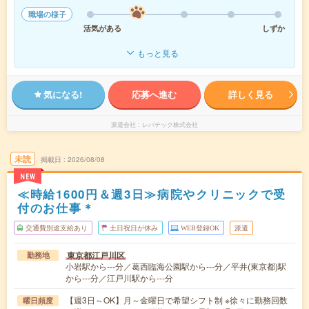
職場の様子
活気がある
しずか
もっと見る
気になる!
応募へ進む
詳しく見る
派遣会社
レバテック株式会社
未読
掲載日
2026/08/08
NEW
≪時給1600円＆週3日≫病院やクリニックで受
付のお仕事＊
交通費別途支給あり
土日祝日が休み
WEB登録OK
派遣
東京都江戸川区
勤務地
小岩駅から---分／葛西臨海公園駅から---分／平井(東京都)駅
から---分／江戸川駅から---分
【週3日～OK】月～金曜日で希望シフト制 ※徐々に勤務回数
曜日頻度