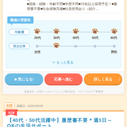
■資格・経験・年齢不問■学歴不問■10名以上採用予定！■履
歴書不要■社会保険完備■社員登用あり（紹介…
職場の雰囲気
年齢層
20代
30代
40代
50代
60代
男女比率
女性
男性
もっと見る
気になる!
応募へ進む
詳しく見る
派遣会社
日研トータルソーシング株式会社 メディカルケア事業部
未読
掲載日
2026/08/08
NEW
【40代・50代活躍中】履歴書不要＊週3日～
OKの生活サポート