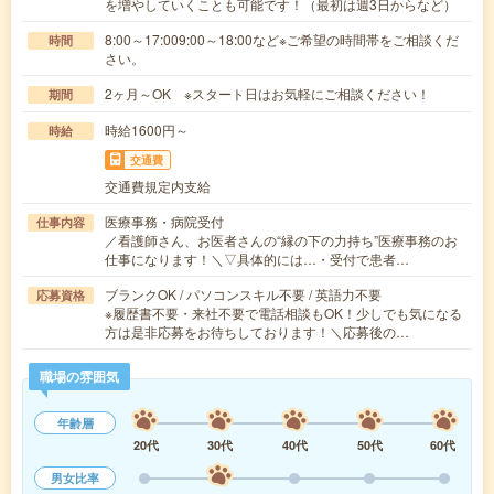
を増やしていくことも可能です！（最初は週3日からなど）
8:00～17:009:00～18:00など※ご希望の時間帯をご相談くだ
時間
さい。
2ヶ月～OK ※スタート日はお気軽にご相談ください！
期間
時給1600円～
時給
交通費
交通費規定内支給
医療事務・病院受付
仕事内容
／看護師さん、お医者さんの“縁の下の力持ち”医療事務のお
仕事になります！＼▽具体的には…・受付で患者…
ブランクOK / パソコンスキル不要 / 英語力不要
応募資格
※履歴書不要・来社不要で電話相談もOK！少しでも気になる
方は是非応募をお待ちしております！＼応募後の…
職場の雰囲気
年齢層
20代
30代
40代
50代
60代
男女比率