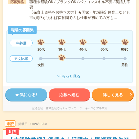
職種未経験OK / ブランクOK / パソコンスキル不要 / 英語力不
応募資格
要
【保育士資格をお持ちの方】★国家・地域限定保育士なども
可※資格があれば保育園でのお仕事が初めての方も…
職場の雰囲気
年齢層
20代
30代
40代
50代
60代
男女比率
女性
男性
もっと見る
気になる!
応募へ進む
詳しく見る
派遣会社
株式会社ウィルオブ・ワーク キッズケア事業部
未読
掲載日
2026/08/08
NEW