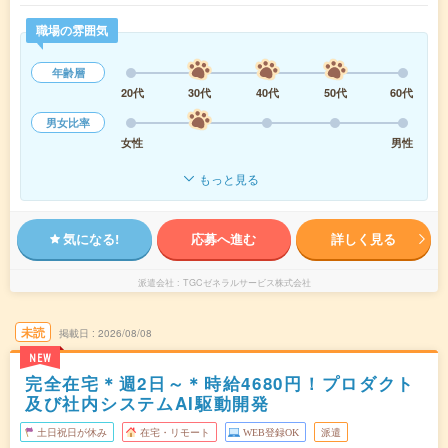
職場の雰囲気
年齢層
20代
30代
40代
50代
60代
男女比率
女性
男性
もっと見る
気になる!
応募へ進む
詳しく見る
派遣会社
TGCゼネラルサービス株式会社
未読
掲載日
2026/08/08
NEW
完全在宅＊週2日～＊時給4680円！プロダクト
及び社内システムAI駆動開発
土日祝日が休み
在宅・リモート
WEB登録OK
派遣