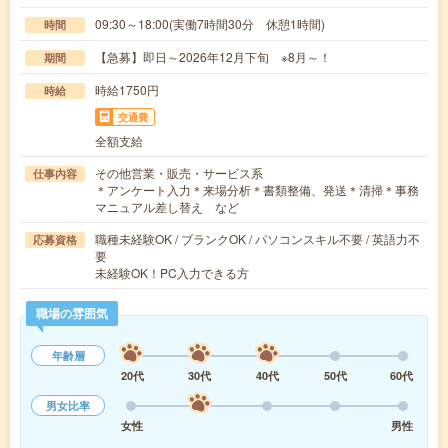
09:30～18:00(実働7時間30分 休憩1時間)
時間
【急募】即日～2026年12月下旬 ※8月～！
期間
時給1750円
時給
交通費
全額支給
その他営業・販売・サービス系
仕事内容
＊アンケート入力＊来場分析＊書類整備、発送＊清掃＊事務
マニュアル差し替え など
職種未経験OK / ブランクOK / パソコンスキル不要 / 英語力不
応募資格
要
未経験OK！PC入力できる方
職場の雰囲気
年齢層
20代
30代
40代
50代
60代
男女比率
女性
男性