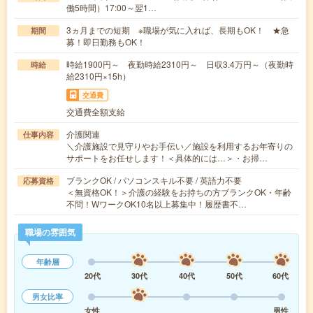
働5時間）17:00～翌1…
3ヵ月までの短期 ※職場が気に入れば、長期もOK！ ★急
期間
募！即日勤務もOK！
時給1900円～ 夜勤時給2310円～ 日収3.4万円～（夜勤時
時給
給2310円×15h）
交通費
交通費全額支給
介護関連
仕事内容
＼介護施設で見守りやお手伝い／施設を利用するお年寄りの
サポートをお任せします！＜具体的には…＞・お掃…
ブランクOK / パソコンスキル不要 / 英語力不要
応募資格
＜無資格OK！＞介護の経験をお持ちの方ブランクOK・年齢
不問！WワークOK10名以上募集中！履歴書不…
職場の雰囲気
年齢層
20代
30代
40代
50代
60代
男女比率
女性
男性