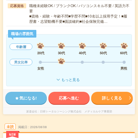
職種未経験OK / ブランクOK / パソコンスキル不要 / 英語力不
応募資格
要
■資格・経験・年齢不問■学歴不問■10名以上採用予定！■履
歴書・志望動機不要■面談確約■社会保険完備…
職場の雰囲気
年齢層
20代
30代
40代
50代
60代
男女比率
女性
男性
もっと見る
気になる!
応募へ進む
詳しく見る
派遣会社
日研トータルソーシング株式会社 メディカルケア事業部
未読
掲載日
2026/08/08
NEW