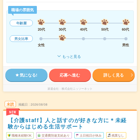
職場の雰囲気
年齢層
20代
30代
40代
50代
60代
男女比率
女性
男性
もっと見る
気になる!
応募へ進む
詳しく見る
派遣会社
株式会社ニッソーネット
未読
掲載日
2026/08/08
NEW
【介護staff】人と話すのが好きな方に＊未経
験からはじめる生活サポート
職種未経験OK
交通費別途支給あり
土日祝日が休み
残業なし