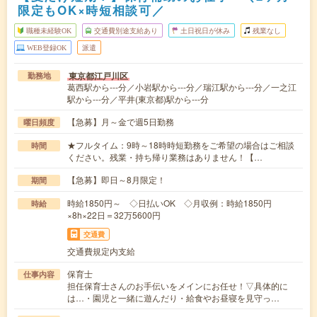
限定もOK×時短相談可／
職種未経験OK
交通費別途支給あり
土日祝日が休み
残業なし
WEB登録OK
派遣
東京都江戸川区
勤務地
葛西駅から---分／小岩駅から---分／瑞江駅から---分／一之江
駅から---分／平井(東京都)駅から---分
【急募】月～金で週5日勤務
曜日頻度
★フルタイム：9時～18時時短勤務をご希望の場合はご相談
時間
ください。残業・持ち帰り業務はありません！【…
【急募】即日～8月限定！
期間
時給1850円～ ◇日払いOK ◇月収例：時給1850円
時給
×8h×22日＝32万5600円
交通費
交通費規定内支給
保育士
仕事内容
担任保育士さんのお手伝いをメインにお任せ！▽具体的に
は…・園児と一緒に遊んだり・給食やお昼寝を見守っ…