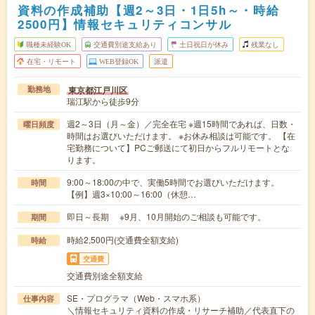
資料の作成補助【週2～3日・1日5h～・時給
2500円】情報セキュリティコンサル
職種未経験OK
交通費別途支給あり
土日祝日が休み
残業なし
在宅・リモート
WEB登録OK
派遣
東京都江戸川区
勤務地
瑞江駅から徒歩9分
週2～3日（月～金）／完全在宅 ※週15時間であれば、日数・
曜日頻度
時間はお選びいただけます。 ※お休み相談は可能です。 【在
宅勤務について】PCご郵送にて初日からフルリモートとな
ります。
9:00～18:00の中で、実働5時間でお選びいただけます。
時間
【例】週3×10:00～16:00（休憩…
即日～長期 ※9月、10月開始のご相談も可能です。
期間
時給2,500円(交通費全額支給)
時給
交通費
交通費別途全額支給
SE・プログラマ（Web・スマホ系）
仕事内容
＼情報セキュリティ資料の作成・リサーチ補助／代表直下の