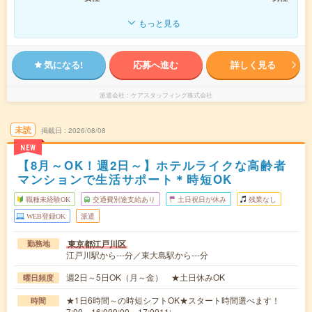
もっと見る
気になる!
応募へ進む
詳しく見る
派遣会社
ケアスタッフィング株式会社
未読
掲載日
2026/08/08
NEW
【8月～OK！週2日～】ホテルライクな高齢者
マンションで生活サポート＊時短OK
職種未経験OK
交通費別途支給あり
土日祝日が休み
残業なし
WEB登録OK
派遣
東京都江戸川区
勤務地
江戸川駅から---分／東大島駅から---分
週2日～5日OK（月～金） ★土日休みOK
曜日頻度
★1日6時間～の時短シフトOK★スタート時間選べます！
時間
7:00～16:009:00～17:0011:…