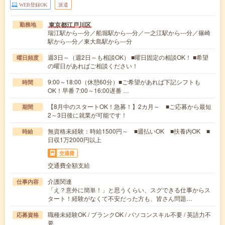
WEB登録OK
派遣
東京都江戸川区
勤務地
瑞江駅から---分／船堀駅から---分／一之江駅から---分／篠崎
駅から---分／東大島駅から---分
週3日～（週2日～も相談OK） ■曜日固定の相談OK！ ■希望
曜日頻度
の曜日があればご相談ください！
9:00～18:00（休憩60分）■ご希望があれば下記シフトも
時間
OK！早番 7:00～16:00遅番 …
【8月中のスタートOK！急募！】2カ月～ ■ご応募から最短
期間
2～3日後に就業が可能です！
無資格未経験：時給1500円～ ■週払いOK ■扶養内OK ■
時給
日収1万2000円以上
交通費
交通費全額支給
介護関連
仕事内容
「え？意外に簡単！」と思うくらい、スグできる仕事からス
タート！経験がなくて不安だった方も、皆さん問題…
職種未経験OK / ブランクOK / パソコンスキル不要 / 英語力不
応募資格
要