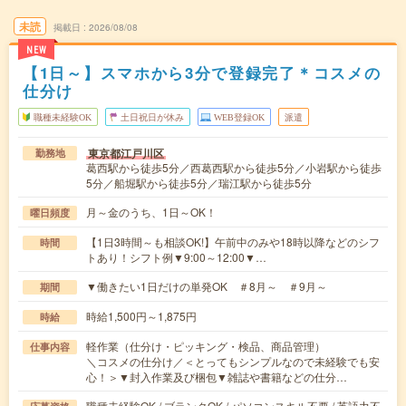
未読
掲載日
2026/08/08
NEW
【1日～】スマホから3分で登録完了＊コスメの
仕分け
職種未経験OK
土日祝日が休み
WEB登録OK
派遣
東京都江戸川区
勤務地
葛西駅から徒歩5分／西葛西駅から徒歩5分／小岩駅から徒歩
5分／船堀駅から徒歩5分／瑞江駅から徒歩5分
月～金のうち、1日～OK！
曜日頻度
【1日3時間～も相談OK!】午前中のみや18時以降などのシフ
時間
トあり！シフト例▼9:00～12:00▼…
▼働きたい1日だけの単発OK ＃8月～ ＃9月～
期間
時給1,500円～1,875円
時給
軽作業（仕分け・ピッキング・検品、商品管理）
仕事内容
＼コスメの仕分け／＜とってもシンプルなので未経験でも安
心！＞▼封入作業及び梱包▼雑誌や書籍などの仕分…
職種未経験OK / ブランクOK / パソコンスキル不要 / 英語力不