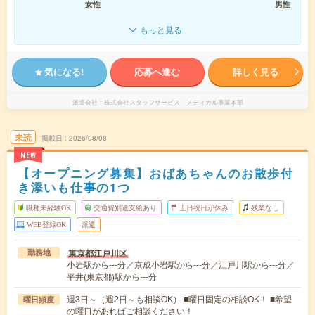
女性
男性
もっと見る
気になる!
応募へ進む
詳しく見る
派遣会社
株式会社スタッフサービス メディカル事業本部
未読
掲載日
2026/08/08
NEW
【オープニング募集】おばあちゃんのお散歩付
き添いも仕事の1つ
職種未経験OK
交通費別途支給あり
土日祝日が休み
残業なし
WEB登録OK
派遣
東京都江戸川区
勤務地
小岩駅から---分／京成小岩駅から---分／江戸川駅から---分／
平井(東京都)駅から---分
週3日～（週2日～も相談OK） ■曜日固定の相談OK！ ■希望
曜日頻度
の曜日があればご相談ください！