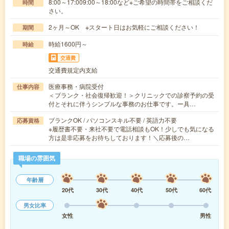
8:00～17:009:00～18:00など※ご希望の時間帯をご相談くだ
時間
さい。
2ヶ月～OK ※スタート日はお気軽にご相談ください！
期間
時給1600円～
時給
交通費
交通費規定内支給
医療事務・病院受付
仕事内容
＜ブランク・社会復帰歓迎！＞クリニックでの診察予約の受
付とそれに伴うシンプルな事務のお仕事です。ー具…
ブランクOK / パソコンスキル不要 / 英語力不要
応募資格
※履歴書不要・来社不要で電話相談もOK！少しでも気になる
方は是非応募をお待ちしております！＼応募後の…
職場の雰囲気
年齢層
20代
30代
40代
50代
60代
男女比率
女性
男性