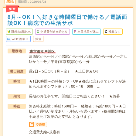
未読
掲載日
2026/08/08
NEW
8月～OK！＼好きな時間曜日で働ける／電話面
談OK！病院での生活サポ
職種未経験OK
交通費別途支給あり
土日祝日が休み
残業なし
WEB登録OK
派遣
東京都江戸川区
勤務地
葛西駅から---分／小岩駅から---分／瑞江駅から---分／一之江
駅から---分／平井(東京都)駅から---分
週2日～5日OK（月～金） ★土日休みOK
曜日頻度
★1日6時間～の時短シフトOK★都合に合わせてシフトが決
時間
められますシフト例：7：00～16：009：…
長期のお仕事です。開始日はご相談ください！ ★急募
期間
無資格未経験：時給1600円～ 経験者：時給1800円～★日
時給
払い／週払い制度あり（月払いも選べます）※稼働開始時は
手続き完了次第のお支払いとなります。
交通費
交通費支給※規定有