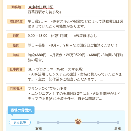
東京都江戸川区
勤務地
西葛西駅から徒歩5分
平日週2日～ ※保有スキルや経験などによって勤務曜日は調
曜日頻度
整させていただく可能性があります。
9:00～18:00（休憩1時間） ※残業ほぼなし
時間
即日～長期 ※8月～、9月～など開始日ご相談ください！
期間
時給4680円 ※月収例：29万9520円（4680円×8時間×8日勤
時給
務の場合）
SE・プログラマ（Web・スマホ系）
仕事内容
・AIを活用したシステムの設計・実装に携わっていただきま
す。・主に下記作業をご担当いただきます。 …
ブランクOK / 英語力不要
応募資格
・エンジニアとしての実務経験2年以上・AI駆動開発がネイ
ティブである(AIに実装を任せ、自身は問題定…
職場の雰囲気
男女比率
女性
男性