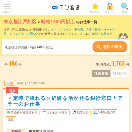
メニュー
気になる!
ログイン
検索
東京都江戸川区
×
時給1400円以上
のお仕事一覧
江戸川区の派遣のお仕事情報です。
オフィスワーク・事務系
、
営業・販売・サービス
系
、
クリエイティブ系
などのお仕事を取り揃えています。さらに、
短期
・
単発
などの
期間や、
職種未経験OK
などのこだわり条件で絞り込んでいただけます。
条件の変更
東京都江戸川区 / 時給1400円以上
186
1,763
全
件
平均時給:
円
時給順
新着順
未読
掲載日
2026/08/08
NEW
＜定時で帰れる＞経験を活かせる銀行窓口＊テ
ラーのお仕事
交通費別途支給あり
土日祝日が休み
残業なし
WEB登録OK
派遣
東京都江戸川区
勤務地