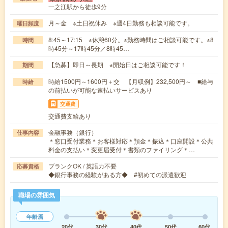
一之江駅から徒歩9分
月～金 ※土日祝休み ※週4日勤務も相談可能です。
曜日頻度
8:45～17:15 ※休憩60分。※勤務時間はご相談可能です。※8
時間
時45分～17時45分／8時45…
【急募】即日～長期 ※開始日はご相談可能です！
期間
時給1500円～1600円＋交 【月収例】232,500円～ ■給与
時給
の前払いが可能な速払いサービスあり
交通費
交通費支給あり
金融事務（銀行）
仕事内容
＊窓口受付業務＊お客様対応＊預金＊振込＊口座開設＊公共
料金の支払い＊変更届受付＊書類のファイリング＊…
ブランクOK / 英語力不要
応募資格
◆銀行事務の経験がある方◆ #初めての派遣歓迎
職場の雰囲気
年齢層
20代
30代
40代
50代
60代