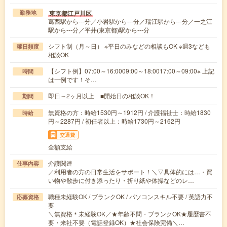
東京都江戸川区
勤務地
葛西駅から---分／小岩駅から---分／瑞江駅から---分／一之江
駅から---分／平井(東京都)駅から---分
シフト制（月～日） ※平日のみなどの相談もOK ※週3なども
曜日頻度
相談OK
【シフト例】07:00～16:0009:00～18:0017:00～09:00※ 上記
時間
は一例です！そ…
即日～2ヶ月以上 ■開始日の相談OK！
期間
無資格の方：時給1530円～1912円 / 介護福祉士：時給1830
時給
円～2287円 / 初任者以上：時給1730円～2162円
交通費
全額支給
介護関連
仕事内容
／利用者の方の日常生活をサポート！＼▽具体的には…・買
い物や散歩に付き添ったり・折り紙や体操などのレ…
職種未経験OK / ブランクOK / パソコンスキル不要 / 英語力不
応募資格
要
＼無資格＊未経験OK／★年齢不問・ブランクOK★履歴書不
要・来社不要（電話登録OK）★社会保険完備＼…