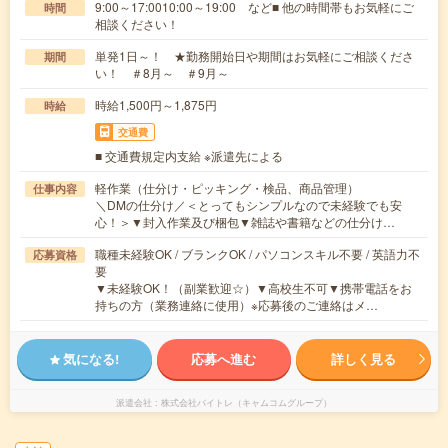
9:00～17:0010:00～19:00 など■ 他の時間帯もお気軽にご
時間
相談ください！
単発1日～！ ★勤務開始日や期間はお気軽にご相談くださ
期間
い！ ＃8月～ ＃9月～
時給1,500円～1,875円
時給
交通費
■ 交通費規定内支給 ※派遣先による
軽作業（仕分け・ピッキング・検品、商品管理）
仕事内容
＼DMの仕分け／＜とってもシンプルなので未経験でも安
心！＞▼封入作業及び梱包▼雑誌や書籍などの仕分け…
職種未経験OK / ブランクOK / パソコンスキル不要 / 英語力不
応募資格
要
▼未経験OK！（副業歓迎☆）▼高校生不可▼携帯電話をお
持ちの方（業務連絡に使用）※応募後のご連絡はメ…
気になる!
応募へ進む
詳しく見る
派遣会社
株式会社バイトレ（キャムコムグループ）