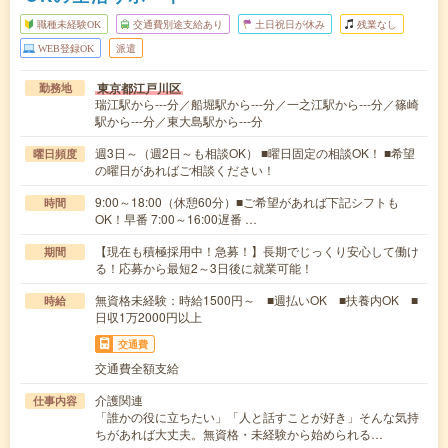
職種未経験OK
交通費別途支給あり
土日祝日が休み
残業なし
WEB登録OK
派遣
東京都江戸川区
勤務地
瑞江駅から---分／船堀駅から---分／一之江駅から---分／篠崎
駅から---分／東大島駅から---分
週3日～（週2日～も相談OK） ■曜日固定の相談OK！ ■希望
曜日頻度
の曜日があればご相談ください！
9:00～18:00（休憩60分）■ご希望があれば下記シフトも
時間
OK！早番 7:00～16:00遅番 …
【現在も積極採用中！急募！】長期でじっくり安心して働け
期間
る！応募から最短2～3日後に就業可能！
無資格未経験：時給1500円～ ■週払いOK ■扶養内OK ■
時給
日収1万2000円以上
交通費
交通費全額支給
介護関連
仕事内容
「誰かの役に立ちたい」「人と話すことが好き」そんな気持
ちがあれば大丈夫。無資格・未経験から始められる…