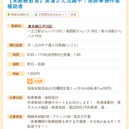
【未経験歓迎】派遣さん活躍中！医師事務作業
補助者
職種未経験OK
交通費別途支給あり
派遣
東京都江戸川区
勤務地
一之江駅からバス13分／葛西駅からバス18分／新小岩駅から
バス15分
月～土の中で週５日勤務(シフト)
曜日頻度
8:30～17:00(休憩60分)実働：7:30
時間
即日～長期
期間
1,500円
時給
交通費
別途全額支給(公共機関定期１ヶ月分or自転車1㎞30円)
医療事務・病院受付
仕事内容
外来医師の事務サポートをお任せします！・患者様案内・電
子カルテ確認・検査依頼・電話対応(予約変更、疑…
職種未経験OK / ブランクOK / 英語力不要
応募資格
・医療機関の勤務経験を有する方優遇・やる気がある方！大
歓迎です！！