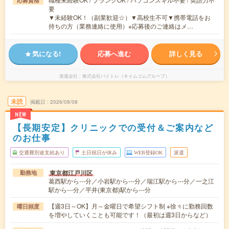
応募資格
要
▼未経験OK！（副業歓迎☆）▼高校生不可▼携帯電話をお
持ちの方（業務連絡に使用）※応募後のご連絡はメ…
気になる!
応募へ進む
詳しく見る
派遣会社
株式会社バイトレ（キャムコムグループ）
未読
掲載日
2026/08/08
NEW
【長期安定】クリニックでの受付＆ご案内など
のお仕事
交通費別途支給あり
土日祝日が休み
WEB登録OK
派遣
東京都江戸川区
勤務地
葛西駅から---分／小岩駅から---分／瑞江駅から---分／一之江
駅から---分／平井(東京都)駅から---分
【週3日～OK】月～金曜日で希望シフト制 ※徐々に勤務回数
曜日頻度
を増やしていくことも可能です！（最初は週3日からなど）