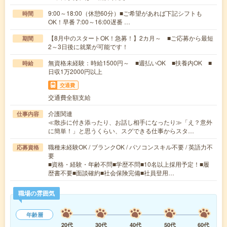
9:00～18:00（休憩60分）■ご希望があれば下記シフトも
時間
OK！早番 7:00～16:00遅番 …
【8月中のスタートOK！急募！】2カ月～ ■ご応募から最短
期間
2～3日後に就業が可能です！
無資格未経験：時給1500円～ ■週払いOK ■扶養内OK ■
時給
日収1万2000円以上
交通費
交通費全額支給
介護関連
仕事内容
≪散歩に付き添ったり、お話し相手になったり≫「え？意外
に簡単！」と思うくらい、スグできる仕事からスタ…
職種未経験OK / ブランクOK / パソコンスキル不要 / 英語力不
応募資格
要
■資格・経験・年齢不問■学歴不問■10名以上採用予定！■履
歴書不要■面談確約■社会保険完備■社員登用…
職場の雰囲気
年齢層
20代
30代
40代
50代
60代