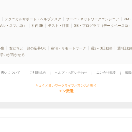
テクニカルサポート・ヘルプデスク
サーバ・ネットワークエンジニア
PM・
Web・スマホ系）
社内SE
テスト・評価
SE・プログラマ（データベース系）
募集
友だちと一緒の応募OK
在宅・リモートワーク
週2～3日勤務
週4日勤
学力が活かせる
り扱いについて
ご利用規約
ヘルプ・お問い合わせ
エン会社概要
掲載
ちょうど良いワークライフバランスが叶う
エン派遣