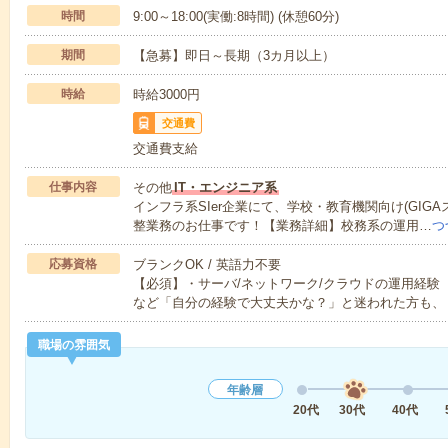
時間
9:00～18:00(実働:8時間) (休憩60分)
期間
【急募】即日～長期（3カ月以上）
時給
時給3000円
交通費
交通費支給
仕事内容
その他
IT・エンジニア系
インフラ系SIer企業にて、学校・教育機関向け(GIG
整業務のお仕事です！【業務詳細】校務系の運用…
つ
応募資格
ブランクOK / 英語力不要
【必須】・サーバ/ネットワーク/クラウドの運用経
など「自分の経験で大丈夫かな？」と迷われた方も、
職場の雰囲気
年齢層
20代
30代
40代