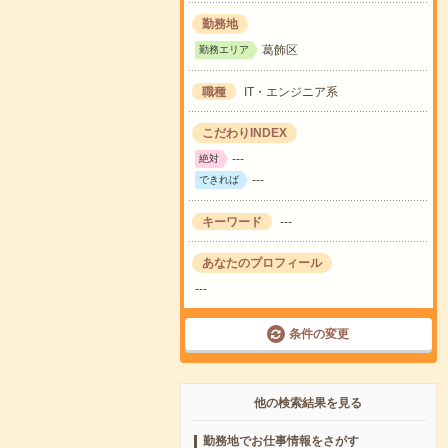
勤務地
葛飾区
勤務エリア
職種
IT・エンジニア系
こだわりINDEX
---
絶対
---
できれば
キーワード
---
あなたのプロフィール
---
条件の変更
他の検索結果を見る
勤務地でお仕事情報をさがす