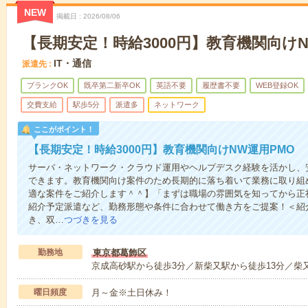
NEW
掲載日
2026/08/06
【長期安定！時給3000円】教育機関向けN
IT・通信
派遣先
ブランクOK
既卒第二新卒OK
英語不要
履歴書不要
WEB登録OK
交費支給
駅歩5分
派遣多
ネットワーク
ここがポイント！
【長期安定！時給3000円】教育機関向けNW運用PMO
サーバ・ネットワーク・クラウド運用やヘルプデスク経験を活かし、安
できます。教育機関向け案件のため長期的に落ち着いて業務に取り組
適な案件をご紹介します＾＾】「まずは職場の雰囲気を知ってから正
紹介予定派遣など、勤務形態や条件に合わせて働き方をご提案！＜紹
き、双…
つづきを見る
勤務地
東京都葛飾区
京成高砂駅から徒歩3分／新柴又駅から徒歩13分／柴又
曜日頻度
月～金※土日休み！