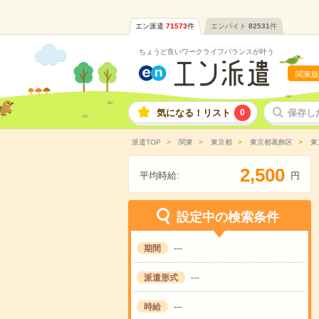
エン派遣
71573
件
エンバイト
82531
件
ちょうど良いワークライフバランスが叶う
関東版
気になる！リスト
0
保存し
派遣TOP
関東
東京都
東京都葛飾区
東
,
2
5
0
0
平均時給:
円
設定中の検索条件
期間
---
派遣形式
---
時給
---