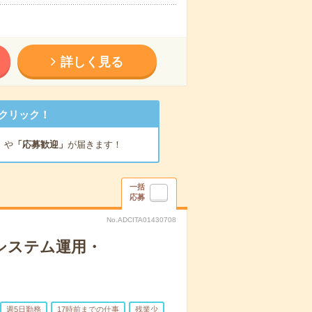
詳しく見る
クリック！
」
や
「応募歓迎」
が届きます！
一括
応募
No.ADCITA01430708
システム運用・
週5日勤務
17時前までの仕事
残業少