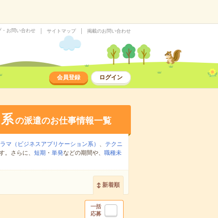
プ・お問い合わせ
サイトマップ
掲載のお問い合わせ
会員登録
ログイン
ア系
の派遣のお仕事情報一覧
グラマ（ビジネスアプリケーション系）
、
テクニ
す。さらに、
短期
・
単発
などの期間や、
職種未
新着順
一括
応募