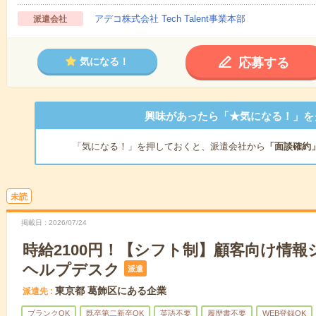
アデコ株式会社 Tech Talent事業本部
派遣会社
応募する
気になる！
興味があったら「★気になる！」を
「気になる！」を押しておくと、派遣会社から
「面談確約
未読
掲載日
2026/07/24
時給2100円！【シフト制】顧客向け情報
ヘルプデスク
派遣
東京都 葛飾区にある企業
派遣先
ブランクOK
既卒第二新卒OK
英語不要
履歴書不要
WEB登録OK