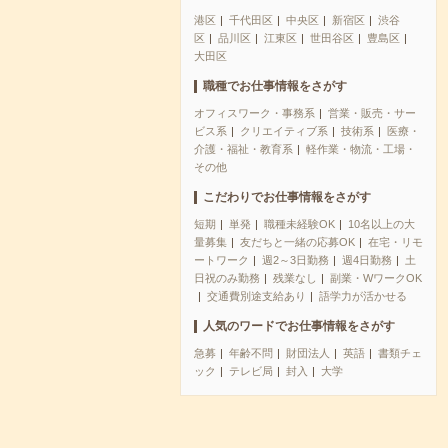
港区
千代田区
中央区
新宿区
渋谷
区
品川区
江東区
世田谷区
豊島区
大田区
職種でお仕事情報をさがす
オフィスワーク・事務系
営業・販売・サー
ビス系
クリエイティブ系
技術系
医療・
介護・福祉・教育系
軽作業・物流・工場・
その他
こだわりでお仕事情報をさがす
短期
単発
職種未経験OK
10名以上の大
量募集
友だちと一緒の応募OK
在宅・リモ
ートワーク
週2～3日勤務
週4日勤務
土
日祝のみ勤務
残業なし
副業・WワークOK
交通費別途支給あり
語学力が活かせる
人気のワードでお仕事情報をさがす
急募
年齢不問
財団法人
英語
書類チェ
ック
テレビ局
封入
大学