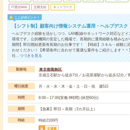
IT通信Web
交費支給
ネットワーク
ここがポイント！
【シフト制】顧客向け情報システム運用・ヘルプデスク
ヘルプデスク経験を活かしつつ、LAN配線やネットワーク対応などイ
環境です。公的機関の安定した職場で、長期的に運用経験を積みなが
期間】即日開始更新有長期のお仕事です！ 【時給】スキル・経験に
わせください！【希望条件に合わせて最適な案件をご紹介します＾＾
社…
つづきを見る
勤務地
東京都葛飾区
京成立石駅から徒歩7分／お花茶屋駅から徒歩12分／
曜日頻度
月・火・水・木・金・土・日・祝 週5日
時間
8:00～17:00(実働:8時間) (休憩60分)
期間
【急募】即日～長期（3カ月以上）
時給
時給2100円
交通費