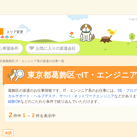
ヘル
エリア変更
た希望条件
お気に入りの派遣会社
京都葛飾区 IT・エンジニア系の派遣の仕事一覧
東京都葛飾区
IT・エンジニ
で
葛飾区の派遣のお仕事情報です。IT・エンジニア系のお仕事には、
SE・プロ
カルサポート・ヘルプデスク
、
サーバ・ネットワークエンジニア
などがありま
経験OK
などのこだわり条件で絞り込んでいただけます。
2
1
2
件中
～
件を表示中
未読