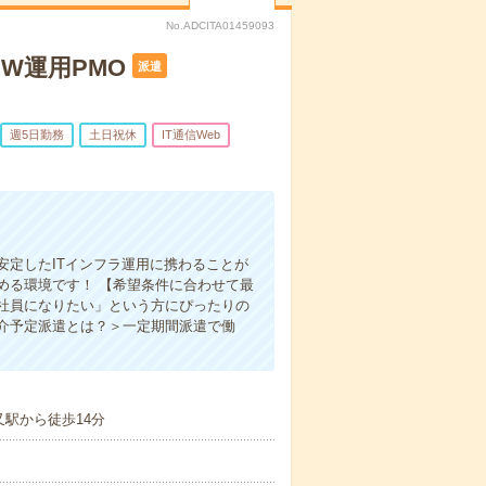
No.ADCITA01459093
W運用PMO
派遣
週5日勤務
土日祝休
IT通信Web
定したITインフラ運用に携わることが
める環境です！ 【希望条件に合わせて最
社員になりたい」という方にぴったりの
介予定派遣とは？＞一定期間派遣で働
駅から徒歩14分