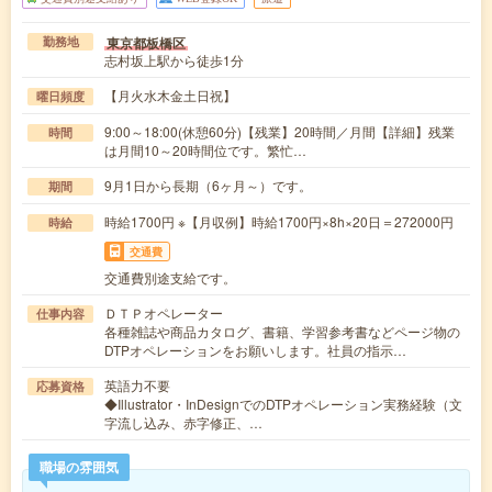
東京都板橋区
勤務地
志村坂上駅から徒歩1分
【月火水木金土日祝】
曜日頻度
9:00～18:00(休憩60分)【残業】20時間／月間【詳細】残業
時間
は月間10～20時間位です。繁忙…
9月1日から長期（6ヶ月～）です。
期間
時給1700円 ※【月収例】時給1700円×8h×20日＝272000円
時給
交通費
交通費別途支給です。
ＤＴＰオペレーター
仕事内容
各種雑誌や商品カタログ、書籍、学習参考書などページ物の
DTPオペレーションをお願いします。社員の指示…
英語力不要
応募資格
◆Illustrator・InDesignでのDTPオペレーション実務経験（文
字流し込み、赤字修正、…
職場の雰囲気