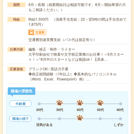
9月～長期（就業開始日は相談可能です。8月～開始希望の方
期間
もご相談ください。）
時給1,500円 （深夜手当支給：22～翌5時の間は手当含めて
時給
1,875円）
交通費
交通費別途実費支給（バス代は規定有り）
編集・校正・制作・ライター
仕事内容
大手印刷会社で検査や文字校正業務のお仕事！＜9月スター
ト！＞*8月中のスタートなどは相談ok！【具体…
ブランクOK / 英語力不要
応募資格
❖校正校閲経験（1年以上）❖基本的なパソコンスキル
（Word、Excel、Powerpoint）例）…
職場の雰囲気
年齢層
20代
30代
40代
50代
60代
職場の様子
活気がある
しずか