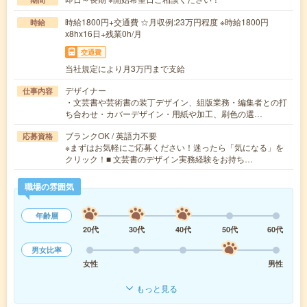
時給1800円+交通費 ☆月収例:23万円程度 ※時給1800円
時給
x8hx16日+残業0h/月
交通費
当社規定により月3万円まで支給
デザイナー
仕事内容
・文芸書や芸術書の装丁デザイン、組版業務・編集者との打
ち合わせ・カバーデザイン・用紙や加工、刷色の選…
ブランクOK / 英語力不要
応募資格
※まずはお気軽にご応募ください！迷ったら「気になる」を
クリック！■ 文芸書のデザイン実務経験をお持ち…
職場の雰囲気
年齢層
20代
30代
40代
50代
60代
男女比率
女性
男性
もっと見る