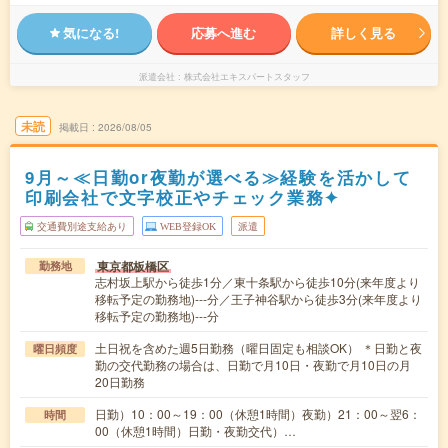
気になる!
応募へ進む
詳しく見る
派遣会社
株式会社エキスパートスタッフ
未読
掲載日
2026/08/05
9月～≪日勤or夜勤が選べる≫経験を活かして
印刷会社で文字校正やチェック業務✦
交通費別途支給あり
WEB登録OK
派遣
東京都板橋区
勤務地
志村坂上駅から徒歩1分／東十条駅から徒歩10分(来年度より
移転予定の勤務地)---分／王子神谷駅から徒歩3分(来年度より
移転予定の勤務地)---分
土日祝を含めた週5日勤務（曜日固定も相談OK） ＊日勤と夜
曜日頻度
勤の交代勤務の場合は、日勤で月10日・夜勤で月10日の月
20日勤務
日勤）10：00～19：00（休憩1時間）夜勤）21：00～翌6：
時間
00（休憩1時間）日勤・夜勤交代）…