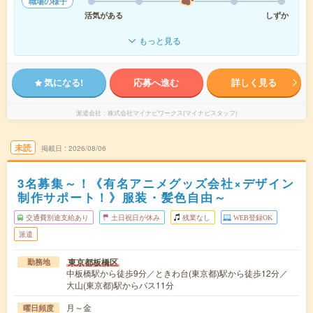
職場の様子
活気がある
しずか
もっと見る
気になる!
応募へ進む
詳しく見る
派遣会社
株式会社マイナビワークス(マイナビスタッフ)
未読
掲載日
2026/08/06
3名募集～！《有名アニメグッズ会社×デザイン
制作サポート！》服装・髪色自由～
交通費別途支給あり
土日祝日が休み
残業なし
WEB登録OK
派遣
東京都板橋区
勤務地
中板橋駅から徒歩9分／ときわ台(東京都)駅から徒歩12分／
大山(東京都)駅からバス11分
月～金
曜日頻度