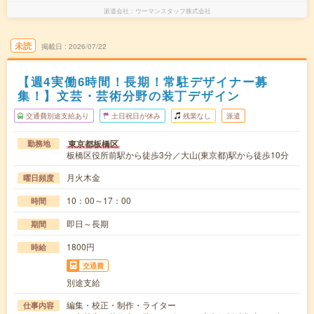
派遣会社
ウーマンスタッフ株式会社
未読
掲載日
2026/07/22
【週4実働6時間！長期！常駐デザイナー募
集！】文芸・芸術分野の装丁デザイン
交通費別途支給あり
土日祝日が休み
残業なし
派遣
東京都板橋区
勤務地
板橋区役所前駅から徒歩3分／大山(東京都)駅から徒歩10分
月火木金
曜日頻度
10：00～17：00
時間
即日～長期
期間
1800円
時給
交通費
別途支給
編集・校正・制作・ライター
仕事内容