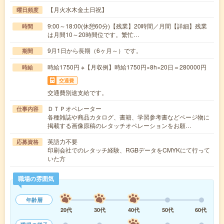
【月火水木金土日祝】
曜日頻度
9:00～18:00(休憩60分)【残業】20時間／月間【詳細】残業
時間
は月間10～20時間位です。繁忙…
9月1日から長期（6ヶ月～）です。
期間
時給1750円 ※【月収例】時給1750円×8h×20日＝280000円
時給
交通費
交通費別途支給です。
ＤＴＰオペレーター
仕事内容
各種雑誌や商品カタログ、書籍、学習参考書などページ物に
掲載する画像原稿のレタッチオペレーションをお願…
英語力不要
応募資格
印刷会社でのレタッチ経験、RGBデータをCMYKにて行って
いた方
職場の雰囲気
年齢層
20代
30代
40代
50代
60代