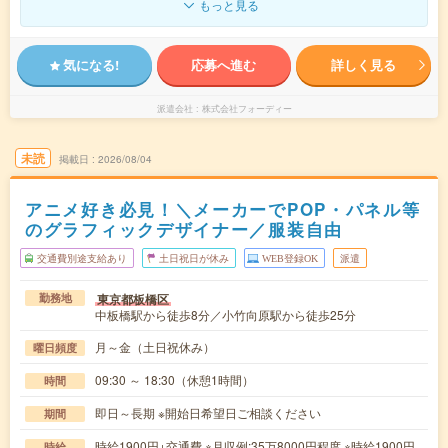
もっと見る
気になる!
応募へ進む
詳しく見る
派遣会社
株式会社フォーディー
未読
掲載日
2026/08/04
アニメ好き必見！＼メーカーでPOP・パネル等
のグラフィックデザイナー／服装自由
交通費別途支給あり
土日祝日が休み
WEB登録OK
派遣
東京都板橋区
勤務地
中板橋駅から徒歩8分／小竹向原駅から徒歩25分
月～金（土日祝休み）
曜日頻度
09:30 ～ 18:30（休憩1時間）
時間
即日～長期 ※開始日希望日ご相談ください
期間
時給1900円+交通費 ※月収例:35万8000円程度 ※時給1900円
時給