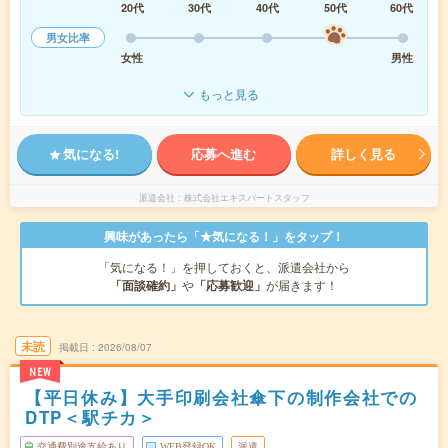
20代
30代
40代
50代
60代
男女比率
女性
男性
もっと見る
気になる!
応募へ進む
詳しく見る
派遣会社
株式会社エキスパートスタッフ
興味があったら「★気になる！」をタップ！
「気になる！」を押しておくと、派遣会社から
「面談確約」
や
「応募歓迎」
が届きます！
未読
掲載日
2026/08/07
NEW
【平日休み】大手印刷会社傘下の制作会社での
DTP＜駅チカ＞
交通費別途支給あり
WEB登録OK
派遣