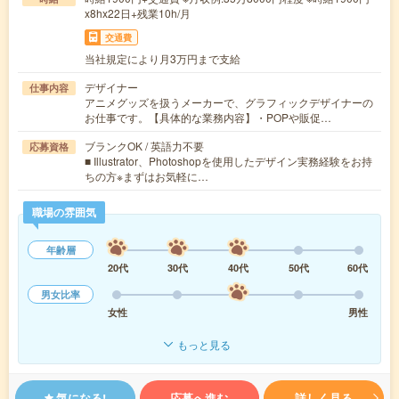
x8hx22日+残業10h/月
交通費
当社規定により月3万円まで支給
デザイナー
仕事内容
アニメグッズを扱うメーカーで、グラフィックデザイナーの
お仕事です。【具体的な業務内容】・POPや販促…
ブランクOK / 英語力不要
応募資格
■ Illustrator、Photoshopを使用したデザイン実務経験をお持
ちの方※まずはお気軽に…
職場の雰囲気
年齢層
20代
30代
40代
50代
60代
男女比率
女性
男性
もっと見る
気になる!
応募へ進む
詳しく見る