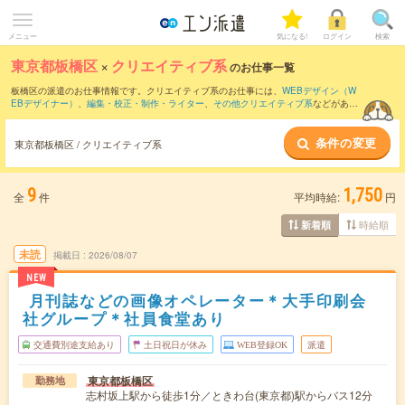
メニュー
気になる!
ログイン
検索
東京都板橋区
×
クリエイティブ系
のお仕事一覧
板橋区の派遣のお仕事情報です。クリエイティブ系のお仕事には、
WEBデザイン（W
EBデザイナー）
、
編集・校正・制作・ライター
、
その他クリエイティブ系
などがあり
ます。さらに、
短期
・
単発
などの期間や、
職種未経験OK
などのこだわり条件で絞り込
んでいただけます。
条件の変更
東京都板橋区 / クリエイティブ系
9
1,750
全
件
平均時給:
円
時給順
新着順
未読
掲載日
2026/08/07
NEW
月刊誌などの画像オペレーター＊大手印刷会
社グループ＊社員食堂あり
交通費別途支給あり
土日祝日が休み
WEB登録OK
派遣
東京都板橋区
勤務地
志村坂上駅から徒歩1分／ときわ台(東京都)駅からバス12分