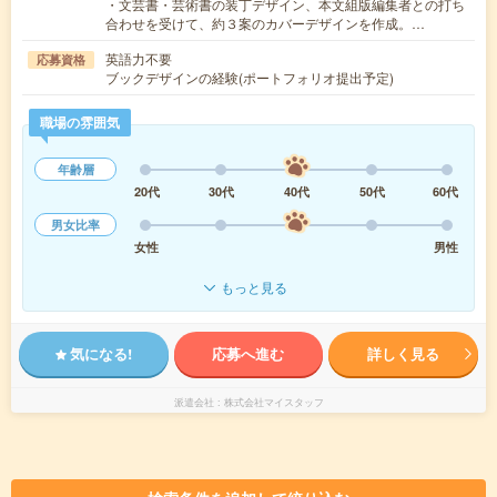
・文芸書・芸術書の装丁デザイン、本文組版編集者との打ち
合わせを受けて、約３案のカバーデザインを作成。…
英語力不要
応募資格
ブックデザインの経験(ポートフォリオ提出予定)
職場の雰囲気
年齢層
20代
30代
40代
50代
60代
男女比率
女性
男性
もっと見る
気になる!
応募へ進む
詳しく見る
派遣会社
株式会社マイスタッフ