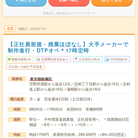
派遣会社
株式会社エキスパートスタッフ
未読
掲載日
2026/07/31
【正社員前提・残業ほぼなし】大手メーカーで
制作進行・DTPオペ＊17時定時
職種未経験OK
交通費別途支給あり
土日祝日が休み
WEB登録OK
正社員への紹介予定派遣
東京都板橋区
勤務地
浮間舟渡駅から徒歩12分／志村三丁目駅から徒歩15分／志村
坂上駅から徒歩16分／蓮根駅から徒歩16分
月～金 完全週休2日制（土日祝日休）
曜日頻度
8時30分～17時30分 休憩60分 実働8時間
時間
即日～ 半年間派遣就業後、正社員登用へ ＊就業開始日応
期間
相談 ＜8月～＞＜9月～＞＜10月～＞
時給1750円 派遣時月給例：280,000円（×8H×20日想定）
時給