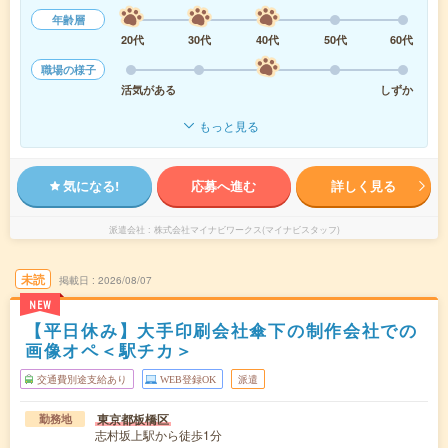
年齢層
20代
30代
40代
50代
60代
職場の様子
活気がある
しずか
もっと見る
気になる!
応募へ進む
詳しく見る
派遣会社
株式会社マイナビワークス(マイナビスタッフ)
未読
掲載日
2026/08/07
NEW
【平日休み】大手印刷会社傘下の制作会社での
画像オペ＜駅チカ＞
交通費別途支給あり
WEB登録OK
派遣
東京都板橋区
勤務地
志村坂上駅から徒歩1分