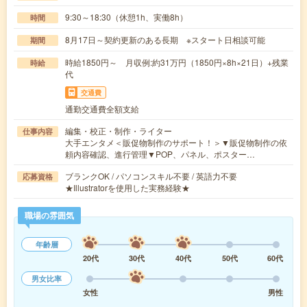
9:30～18:30（休憩1h、実働8h）
時間
8月17日～契約更新のある長期 ※スタート日相談可能
期間
時給1850円～ 月収例:約31万円（1850円×8h×21日）+残業
時給
代
交通費
通勤交通費全額支給
編集・校正・制作・ライター
仕事内容
大手エンタメ＜販促物制作のサポート！＞▼販促物制作の依
頼内容確認、進行管理▼POP、パネル、ポスター…
ブランクOK / パソコンスキル不要 / 英語力不要
応募資格
★Illustratorを使用した実務経験★
職場の雰囲気
年齢層
20代
30代
40代
50代
60代
男女比率
女性
男性