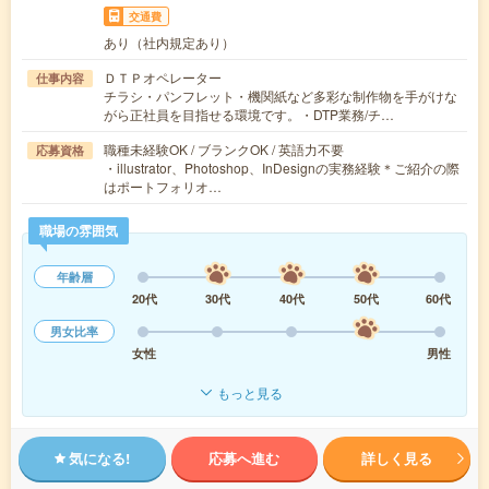
交通費
あり（社内規定あり）
ＤＴＰオペレーター
仕事内容
チラシ・パンフレット・機関紙など多彩な制作物を手がけな
がら正社員を目指せる環境です。・DTP業務/チ…
職種未経験OK / ブランクOK / 英語力不要
応募資格
・illustrator、Photoshop、InDesignの実務経験＊ご紹介の際
はポートフォリオ…
職場の雰囲気
年齢層
20代
30代
40代
50代
60代
男女比率
女性
男性
もっと見る
気になる!
応募へ進む
詳しく見る