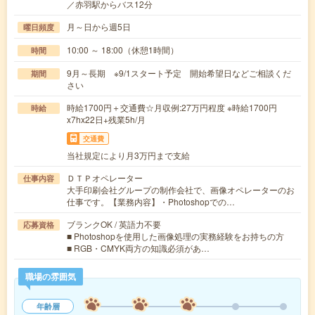
／赤羽駅からバス12分
月～日から週5日
曜日頻度
10:00 ～ 18:00（休憩1時間）
時間
9月～長期 ※9/1スタート予定 開始希望日などご相談くだ
期間
さい
時給1700円＋交通費☆月収例:27万円程度 ※時給1700円
時給
x7hx22日+残業5h/月
交通費
当社規定により月3万円まで支給
ＤＴＰオペレーター
仕事内容
大手印刷会社グループの制作会社で、画像オペレーターのお
仕事です。【業務内容】・Photoshopでの…
ブランクOK / 英語力不要
応募資格
■ Photoshopを使用した画像処理の実務経験をお持ちの方
■ RGB・CMYK両方の知識必須があ…
職場の雰囲気
年齢層