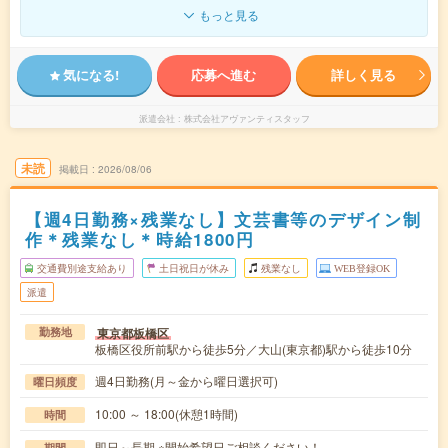
もっと見る
気になる!
応募へ進む
詳しく見る
派遣会社
株式会社アヴァンティスタッフ
未読
掲載日
2026/08/06
【週4日勤務×残業なし】文芸書等のデザイン制
作＊残業なし＊時給1800円
交通費別途支給あり
土日祝日が休み
残業なし
WEB登録OK
派遣
東京都板橋区
勤務地
板橋区役所前駅から徒歩5分／大山(東京都)駅から徒歩10分
週4日勤務(月～金から曜日選択可)
曜日頻度
10:00 ～ 18:00(休憩1時間)
時間
即日～長期 ※開始希望日ご相談ください！
期間