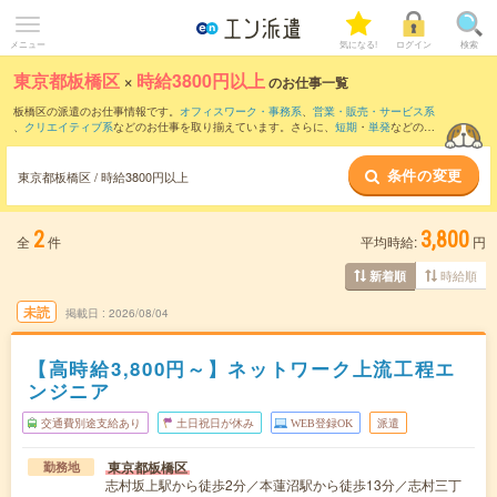
メニュー
気になる!
ログイン
検索
東京都板橋区
×
時給3800円以上
のお仕事一覧
板橋区の派遣のお仕事情報です。
オフィスワーク・事務系
、
営業・販売・サービス系
、
クリエイティブ系
などのお仕事を取り揃えています。さらに、
短期
・
単発
などの期
間や、
職種未経験OK
などのこだわり条件で絞り込んでいただけます。
条件の変更
東京都板橋区 / 時給3800円以上
2
3,800
全
件
平均時給:
円
時給順
新着順
未読
掲載日
2026/08/04
【高時給3,800円～】ネットワーク上流工程エ
ンジニア
交通費別途支給あり
土日祝日が休み
WEB登録OK
派遣
東京都板橋区
勤務地
志村坂上駅から徒歩2分／本蓮沼駅から徒歩13分／志村三丁