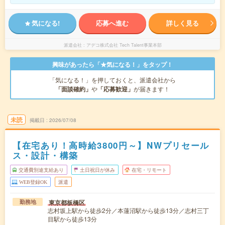
気になる!
応募へ進む
詳しく見る
派遣会社
アデコ株式会社 Tech Talent事業本部
興味があったら「★気になる！」をタップ！
「気になる！」を押しておくと、派遣会社から
「面談確約」
や
「応募歓迎」
が届きます！
未読
掲載日
2026/07/08
【在宅あり！高時給3800円～】NWプリセール
ス・設計・構築
交通費別途支給あり
土日祝日が休み
在宅・リモート
WEB登録OK
派遣
東京都板橋区
勤務地
志村坂上駅から徒歩2分／本蓮沼駅から徒歩13分／志村三丁
目駅から徒歩13分