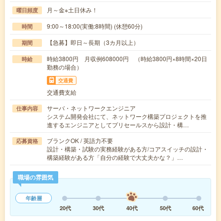
月～金※土日休み！
曜日頻度
9:00～18:00(実働:8時間) (休憩60分)
時間
【急募】即日～長期（3カ月以上）
期間
時給3800円 月収例608000円 （時給3800円×8時間×20日
時給
勤務の場合）
交通費
交通費支給
サーバ・ネットワークエンジニア
仕事内容
システム開発会社にて、ネットワーク構築プロジェクトを推
進するエンジニアとしてプリセールスから設計・構…
ブランクOK / 英語力不要
応募資格
設計・構築・試験の実務経験がある方/コアスイッチの設計・
構築経験がある方「自分の経験で大丈夫かな？」…
職場の雰囲気
年齢層
20代
30代
40代
50代
60代