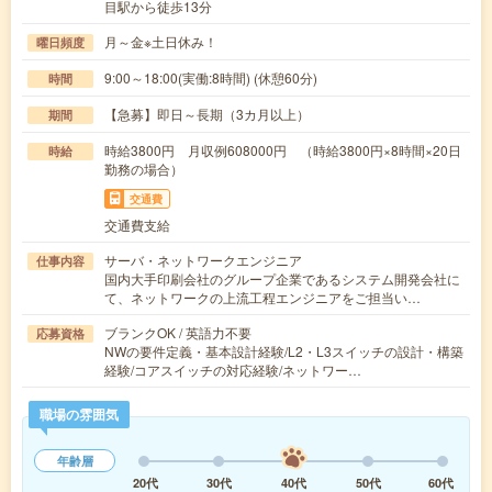
目駅から徒歩13分
月～金※土日休み！
曜日頻度
9:00～18:00(実働:8時間) (休憩60分)
時間
【急募】即日～長期（3カ月以上）
期間
時給3800円 月収例608000円 （時給3800円×8時間×20日
時給
勤務の場合）
交通費
交通費支給
サーバ・ネットワークエンジニア
仕事内容
国内大手印刷会社のグループ企業であるシステム開発会社に
て、ネットワークの上流工程エンジニアをご担当い…
ブランクOK / 英語力不要
応募資格
NWの要件定義・基本設計経験/L2・L3スイッチの設計・構築
経験/コアスイッチの対応経験/ネットワー…
職場の雰囲気
年齢層
20代
30代
40代
50代
60代