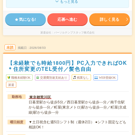
もっと見る
気になる!
応募へ進む
詳しく見る
派遣会社
パーソルテンプスタッフ株式会社
未読
掲載日
2026/08/03
【未経験でも時給1800円】PC入力できればOK
＊住所変更のTEL受付／髪色自由
職種未経験OK
交通費別途支給あり
残業なし
WEB登録OK
派遣
東京都荒川区
勤務地
日暮里駅から徒歩5分／西日暮里駅から徒歩---分／南千住駅
から徒歩---分／町屋(東京メトロ)駅から徒歩---分／町屋(京成
線)駅から徒歩---分
▼土日祝含む週5日シフト制（週休2日） ●シフト固定なども
曜日頻度
相談OK！