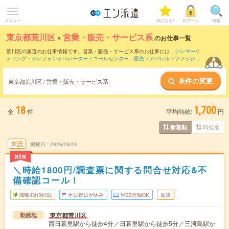
メニュー
気になる!
ログイン
検索
東京都荒川区
×
営業・販売・サービス系
のお仕事一覧
荒川区の派遣のお仕事情報です。営業・販売・サービス系のお仕事には、
テレマーケ
ティング・テレフォンオペレーター・コールセンター
、
販売（アパレル・ファッショ
ン・コスメ）
、
窓口・ショールーム・カウンター受付
などがあります。さらに、
短期
・
単発
などの期間や、
職種未経験OK
などのこだわり条件で絞り込んでいただけます。
条件の変更
東京都荒川区 / 営業・販売・サービス系
18
1,700
全
件
平均時給:
円
時給順
新着順
未読
掲載日
2026/08/06
NEW
＼時給1800円/調査票に関する問合せ対応&不
備確認コール！
職種未経験OK
土日祝日が休み
WEB登録OK
派遣
東京都荒川区
勤務地
西日暮里駅から徒歩4分／日暮里駅から徒歩5分／三河島駅か