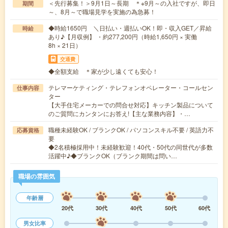
＜先行募集！＞9月1日～長期 ＊※9月～の入社ですが、即日
期間
～、8月～で職場見学を実施の為急募！
◆時給1650円 ＼日払い・週払いOK！即・収入GET／昇給
時給
あり♪【月収例】 ・約277,200円（時給1,650円 × 実働
8h × 21日）
交通費
◆全額支給 ＊家が少し遠くても安心！
テレマーケティング・テレフォンオペレーター・コールセン
仕事内容
ター
【大手住宅メーカーでの問合せ対応】キッチン製品について
のご質問にカンタンにお答え!【主な業務内容】・…
職種未経験OK / ブランクOK / パソコンスキル不要 / 英語力不
応募資格
要
◆2名積極採用中！未経験歓迎！40代・50代の同世代が多数
活躍中♪◆ブランクOK（ブランク期間は問い…
職場の雰囲気
年齢層
20代
30代
40代
50代
60代
男女比率