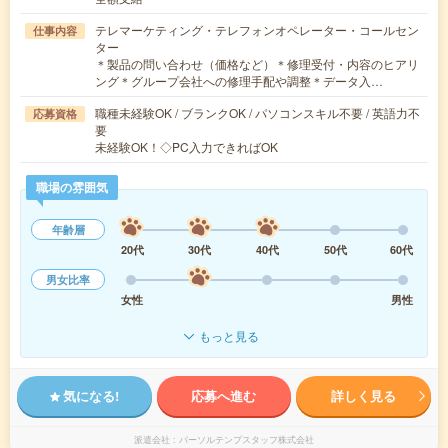
テレマーケティング・テレフォンオペレーター・コールセン
仕事内容
ター
＊製品の問い合わせ（価格など）＊修理受付・内容のヒアリ
ング＊グループ会社への修理手配や調整＊データ入…
職種未経験OK / ブランクOK / パソコンスキル不要 / 英語力不
応募資格
要
未経験OK！◇PC入力できればOK
職場の雰囲気
年齢層
20代
30代
40代
50代
60代
男女比率
女性
男性
もっと見る
気になる!
応募へ進む
詳しく見る
派遣会社
パーソルテンプスタッフ株式会社