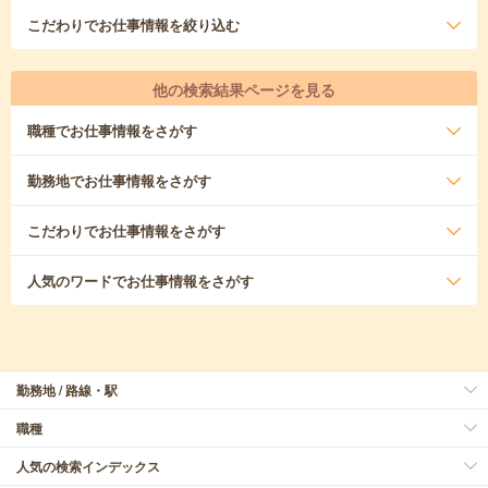
こだわり
でお仕事情報を絞り込む
他の検索結果ページを見る
職種
でお仕事情報をさがす
勤務地
でお仕事情報をさがす
こだわり
でお仕事情報をさがす
人気のワード
でお仕事情報をさがす
勤務地 / 路線・駅
職種
人気の検索インデックス