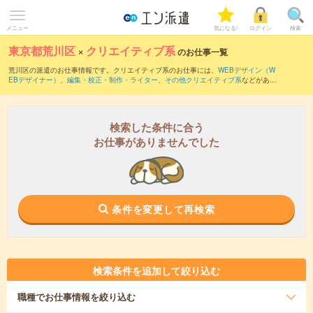
メニュー
気になる!
ログイン
検索
東京都荒川区
×
クリエイティブ系
のお仕事一覧
荒川区の派遣のお仕事情報です。クリエイティブ系のお仕事には、
WEBデザイン（W
EBデザイナー）
、
編集・校正・制作・ライター
、
その他クリエイティブ系
などがあり
ます。さらに、
短期
・
単発
などの期間や、
職種未経験OK
などのこだわり条件で絞り込
んでいただけます。
検索した条件に合う
お仕事がありませんでした
条件を変更して再検索
検索条件を追加して絞り込む
職種
でお仕事情報を絞り込む