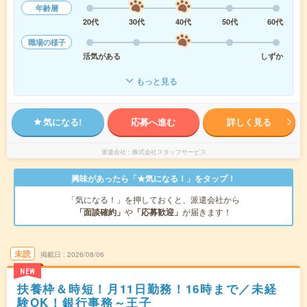
年齢層
20代
30代
40代
50代
60代
職場の様子
活気がある
しずか
もっと見る
気になる!
応募へ進む
詳しく見る
派遣会社
株式会社スタッフサービス
興味があったら「★気になる！」をタップ！
「気になる！」を押しておくと、派遣会社から
「面談確約」
や
「応募歓迎」
が届きます！
未読
掲載日
2026/08/06
NEW
扶養枠＆時短！月11日勤務！16時まで／未経
験OK！銀行事務～王子