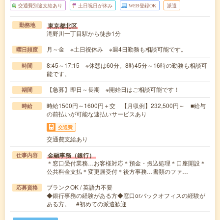
交通費別途支給あり
土日祝日が休み
WEB登録OK
派遣
東京都北区
勤務地
滝野川一丁目駅から徒歩1分
月～金 ※土日祝休み ※週4日勤務も相談可能です。
曜日頻度
8:45～17:15 ※休憩は60分。8時45分～16時の勤務も相談可
時間
能です。
【急募】即日～長期 ※開始日はご相談可能です！
期間
時給1500円～1600円＋交 【月収例】232,500円～ ■給与
時給
の前払いが可能な速払いサービスあり
交通費
交通費支給あり
金融事務（銀行）
仕事内容
＊窓口受付業務…お客様対応＊預金・振込処理＊口座開設＊
公共料金支払＊変更届受付＊後方事務…書類のファ…
ブランクOK / 英語力不要
応募資格
◆銀行事務の経験がある方◆窓口orバックオフィスの経験が
ある方。 #初めての派遣歓迎