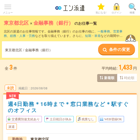
メニュー
気になる!
ログイン
検索
東京都北区
×
金融事務（銀行）
のお仕事一覧
北区の派遣のお仕事情報です。金融事務（銀行）のお仕事の他に、
一般事務
、
営業事
務
、
総務・人事・労務
などを取り揃えています。さらに、
短期
・
単発
などの期間や、
職種未経験OK
などのこだわり条件で絞り込んでいただけます。職種辞典：
金融事務の
お仕事とは？とは？
条件の変更
東京都北区 / 金融事務（銀行）
3
1,433
全
件
平均時給:
円
時給順
新着順
未読
掲載日
2026/08/08
NEW
週4日勤務＊16時まで＊窓口業務など＊駅すぐ
のオフィス
交通費別途支給あり
土日祝日が休み
残業なし
WEB登録OK
派遣
東京都北区
勤務地