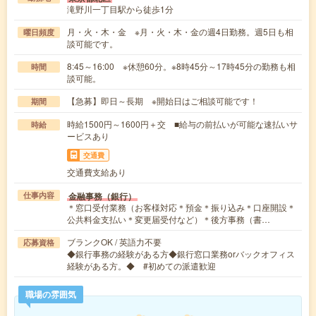
滝野川一丁目駅から徒歩1分
月・火・木・金 ※月・火・木・金の週4日勤務。週5日も相
曜日頻度
談可能です。
8:45～16:00 ※休憩60分。※8時45分～17時45分の勤務も相
時間
談可能。
【急募】即日～長期 ※開始日はご相談可能です！
期間
時給1500円～1600円＋交 ■給与の前払いが可能な速払いサ
時給
ービスあり
交通費
交通費支給あり
金融事務（銀行）
仕事内容
＊窓口受付業務（お客様対応＊預金＊振り込み＊口座開設＊
公共料金支払い＊変更届受付など）＊後方事務（書…
ブランクOK / 英語力不要
応募資格
◆銀行事務の経験がある方◆銀行窓口業務orバックオフィス
経験がある方。◆ #初めての派遣歓迎
職場の雰囲気