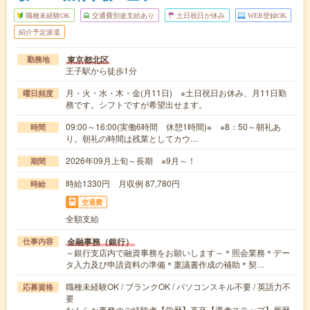
職種未経験OK
交通費別途支給あり
土日祝日が休み
WEB登録OK
紹介予定派遣
東京都北区
勤務地
王子駅から徒歩1分
月・火・水・木・金(月11日) ※土日祝日お休み、月11日勤
曜日頻度
務です。シフトですが希望出せます。
09:00～16:00(実働6時間 休憩1時間)※ ※8：50～朝礼あ
時間
り。朝礼の時間は残業としてカウ…
2026年09月上旬～長期 ※9月～！
期間
時給1330円 月収例 87,780円
時給
交通費
全額支給
金融事務（銀行）
仕事内容
～銀行支店内で融資事務をお願いします～＊照会業務＊デー
タ入力及び申請資料の準備＊稟議書作成の補助＊契…
職種未経験OK / ブランクOK / パソコンスキル不要 / 英語力不
応募資格
要
なんらか事務のご経験者【学歴】高卒【選考ステップ】履歴