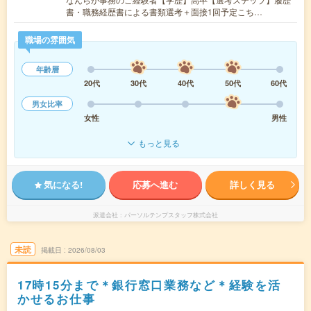
書・職務経歴書による書類選考＋面接1回予定こち…
職場の雰囲気
年齢層
20代
30代
40代
50代
60代
男女比率
女性
男性
もっと見る
気になる!
応募へ進む
詳しく見る
派遣会社
パーソルテンプスタッフ株式会社
未読
掲載日
2026/08/03
17時15分まで＊銀行窓口業務など＊経験を活
かせるお仕事