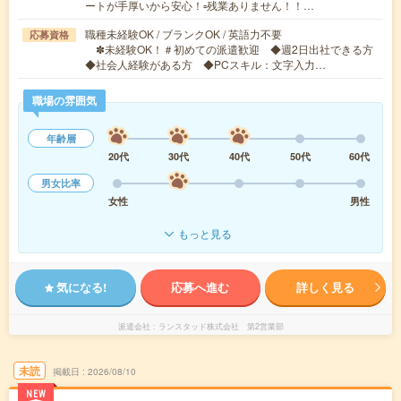
ートが手厚いから安心！▫残業ありません！！…
職種未経験OK / ブランクOK / 英語力不要
応募資格
✽未経験OK！＃初めての派遣歓迎 ◆週2日出社できる方
◆社会人経験がある方 ◆PCスキル：文字入力…
職場の雰囲気
年齢層
20代
30代
40代
50代
60代
男女比率
女性
男性
もっと見る
気になる!
応募へ進む
詳しく見る
派遣会社
ランスタッド株式会社 第2営業部
未読
掲載日
2026/08/10
NEW