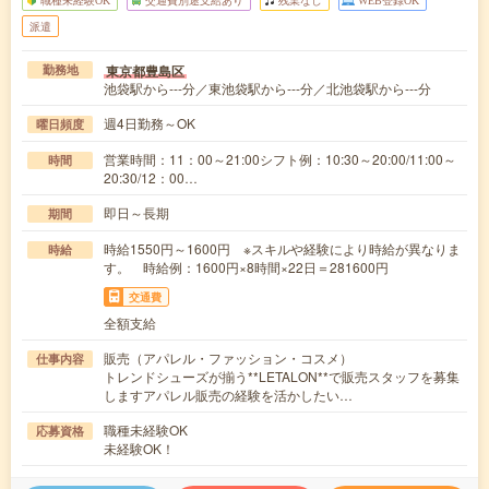
職種未経験OK
交通費別途支給あり
残業なし
WEB登録OK
派遣
東京都豊島区
勤務地
池袋駅から---分／東池袋駅から---分／北池袋駅から---分
週4日勤務～OK
曜日頻度
営業時間：11：00～21:00シフト例：10:30～20:00/11:00～
時間
20:30/12：00…
即日～長期
期間
時給1550円～1600円 ※スキルや経験により時給が異なりま
時給
す。 時給例：1600円×8時間×22日＝281600円
交通費
全額支給
販売（アパレル・ファッション・コスメ）
仕事内容
トレンドシューズが揃う**LETALON**で販売スタッフを募集
しますアパレル販売の経験を活かしたい…
職種未経験OK
応募資格
未経験OK！