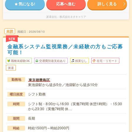
気になる!
応募へ進む
詳しく見る
派遣会社
株式会社ネオキャリア
未読
掲載日
2026/08/10
NEW
金融系システム監視業務／未経験の方もご応募
可能！
職種未経験OK
交通費別途支給あり
残業なし
在宅・リモート
派遣
東京都豊島区
勤務地
東池袋駅から徒歩5分／池袋駅から徒歩10分
シフト勤務
曜日頻度
シフト制・8:00から16:00（実働7時間 休憩1時間）・15:30
時間
から23:30（実働7時間 休…
長期
期間
時給1500円～時給2000円
時給