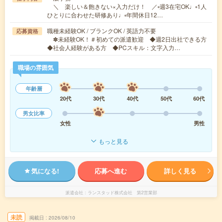
＼ 楽しい＆飽きない×入力だけ！ ／▫週3在宅OK♩▫1人
ひとりに合わせた研修あり♩▫年間休日12…
職種未経験OK / ブランクOK / 英語力不要
応募資格
✽未経験OK！＃初めての派遣歓迎 ◆週2日出社できる方
◆社会人経験がある方 ◆PCスキル：文字入力…
職場の雰囲気
年齢層
20代
30代
40代
50代
60代
男女比率
女性
男性
もっと見る
気になる!
応募へ進む
詳しく見る
派遣会社
ランスタッド株式会社 第2営業部
未読
掲載日
2026/08/10