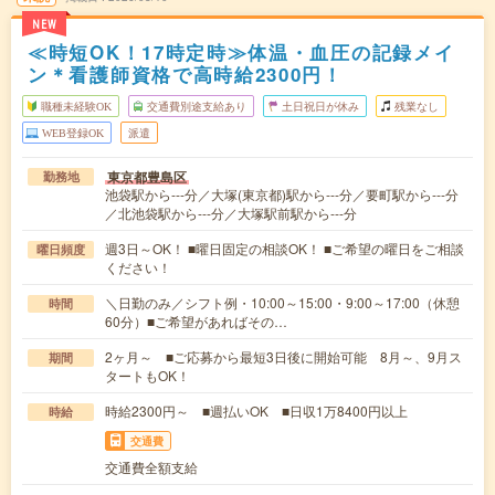
NEW
≪時短OK！17時定時≫体温・血圧の記録メイ
ン＊看護師資格で高時給2300円！
職種未経験OK
交通費別途支給あり
土日祝日が休み
残業なし
WEB登録OK
派遣
東京都豊島区
勤務地
池袋駅から---分／大塚(東京都)駅から---分／要町駅から---分
／北池袋駅から---分／大塚駅前駅から---分
週3日～OK！ ■曜日固定の相談OK！ ■ご希望の曜日をご相談
曜日頻度
ください！
＼日勤のみ／シフト例・10:00～15:00・9:00～17:00（休憩
時間
60分）■ご希望があればその…
2ヶ月～ ■ご応募から最短3日後に開始可能 8月～、9月ス
期間
タートもOK！
時給2300円～ ■週払いOK ■日収1万8400円以上
時給
交通費
交通費全額支給