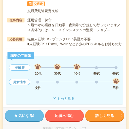
交通費
交通費別途規定支給
運用管理・保守
仕事内容
＼幾つかの業務を日勤帯・夜勤帯で分担して行っています／
＜具体的には…＞・メインシステムの監視・ジョブ…
職種未経験OK / ブランクOK / 英語力不要
応募資格
■未経験OK！Excel、Wordなど多少のPCスキルをお持ちの方
職場の雰囲気
年齢層
20代
30代
40代
50代
60代
男女比率
女性
男性
もっと見る
気になる!
応募へ進む
詳しく見る
派遣会社
株式会社エヌ・シー・エス