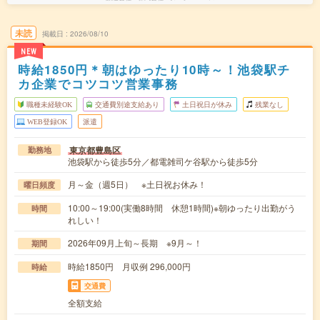
未読
掲載日
2026/08/10
NEW
時給1850円＊朝はゆったり10時～！池袋駅チ
カ企業でコツコツ営業事務
職種未経験OK
交通費別途支給あり
土日祝日が休み
残業なし
WEB登録OK
派遣
東京都豊島区
勤務地
池袋駅から徒歩5分／都電雑司ケ谷駅から徒歩5分
月～金（週5日） ※土日祝お休み！
曜日頻度
10:00～19:00(実働8時間 休憩1時間)※朝ゆったり出勤がう
時間
れしい！
2026年09月上旬～長期 ※9月～！
期間
時給1850円 月収例 296,000円
時給
交通費
全額支給