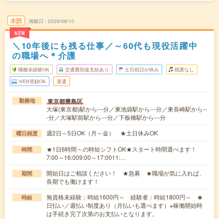
未読
掲載日
2026/08/10
NEW
＼10年後にも残る仕事／～60代も現役活躍中
の職場へ＊介護
職種未経験OK
交通費別途支給あり
土日祝日が休み
残業なし
WEB登録OK
派遣
東京都豊島区
勤務地
大塚(東京都)駅から---分／東池袋駅から---分／東長崎駅から--
-分／大塚駅前駅から---分／下板橋駅から---分
週2日～5日OK（月～金） ★土日休みOK
曜日頻度
★1日6時間～の時短シフトOK★スタート時間選べます！
時間
7:00～16:009:00～17:0011:…
開始日はご相談ください！ ★急募 ★職場が気に入れば、
期間
長期でも働けます！
無資格未経験：時給1600円～ 経験者：時給1800円～ ★
時給
日払い／週払い制度あり（月払いも選べます）※稼働開始時
は手続き完了次第のお支払いとなります。