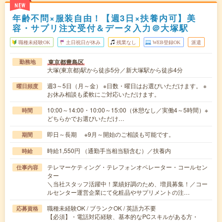
NEW
年齢不問×服装自由！【週3日×扶養内可】美
容・サプリ注文受付＆データ入力＠大塚駅
職種未経験OK
土日祝日が休み
残業なし
WEB登録OK
派遣
東京都豊島区
勤務地
大塚(東京都)駅から徒歩5分／新大塚駅から徒歩4分
週3～5日（月～金） ※日数・曜日はお選びいただけます。 ※
曜日頻度
お休み相談も柔軟にご対応いただけます。
10:00～14:00・10:00～15:00（休憩なし／実働4～5時間）※
時間
どちらかでお選びいただけ…
即日～長期 ※9月～開始のご相談も可能です。
期間
時給1,550円 （通勤手当相当額含む）／扶養内
時給
テレマーケティング・テレフォンオペレーター・コールセン
仕事内容
ター
＼当社スタッフ活躍中！業績好調のため、増員募集！／コー
ルセンター運営企業にて化粧品やサプリメントの注…
職種未経験OK / ブランクOK / 英語力不要
応募資格
【必須】・電話対応経験、基本的なPCスキルがある方・