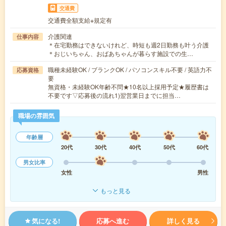
交通費
交通費全額支給※規定有
介護関連
仕事内容
＊在宅勤務はできないけれど、時短も週2日勤務も叶う介護
＊おじいちゃん、おばあちゃんが暮らす施設での生…
職種未経験OK / ブランクOK / パソコンスキル不要 / 英語力不
応募資格
要
無資格・未経験OK年齢不問★10名以上採用予定★履歴書は
不要です▽応募後の流れ1)翌営業日までに担当…
職場の雰囲気
年齢層
20代
30代
40代
50代
60代
男女比率
女性
男性
もっと見る
気になる!
応募へ進む
詳しく見る