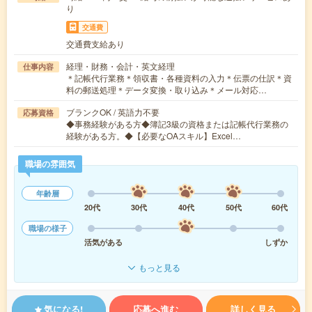
り
交通費
交通費支給あり
経理・財務・会計・英文経理
仕事内容
＊記帳代行業務＊領収書・各種資料の入力＊伝票の仕訳＊資
料の郵送処理＊データ変換・取り込み＊メール対応…
ブランクOK / 英語力不要
応募資格
◆事務経験がある方◆簿記3級の資格または記帳代行業務の
経験がある方。◆【必要なOAスキル】Excel…
職場の雰囲気
年齢層
20代
30代
40代
50代
60代
職場の様子
活気がある
しずか
もっと見る
気になる!
応募へ進む
詳しく見る