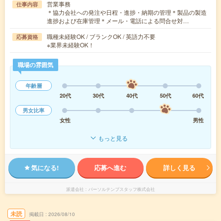
営業事務
仕事内容
＊協力会社への発注や日程・進捗・納期の管理＊製品の製造
進捗および在庫管理＊メール・電話による問合せ対…
職種未経験OK / ブランクOK / 英語力不要
応募資格
※業界未経験OK！
職場の雰囲気
年齢層
20代
30代
40代
50代
60代
男女比率
女性
男性
もっと見る
気になる!
応募へ進む
詳しく見る
派遣会社
パーソルテンプスタッフ株式会社
未読
掲載日
2026/08/10