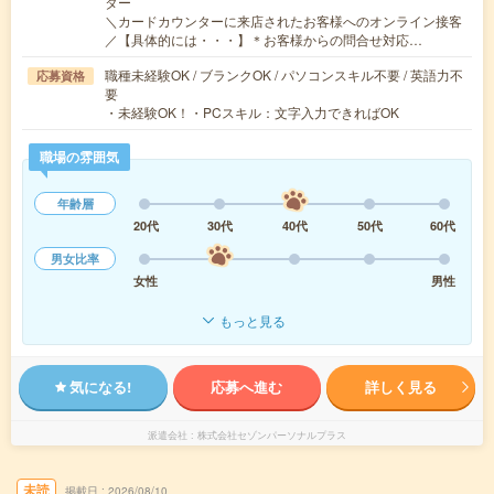
ター
＼カードカウンターに来店されたお客様へのオンライン接客
／【具体的には・・・】＊お客様からの問合せ対応…
職種未経験OK / ブランクOK / パソコンスキル不要 / 英語力不
応募資格
要
・未経験OK！・PCスキル：文字入力できればOK
職場の雰囲気
年齢層
20代
30代
40代
50代
60代
男女比率
女性
男性
もっと見る
気になる!
応募へ進む
詳しく見る
派遣会社
株式会社セゾンパーソナルプラス
未読
掲載日
2026/08/10