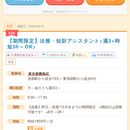
派遣会社
株式会社スタッフサービス
未読
掲載日
2026/08/10
NEW
【期間限定】法務・知財アシスタント<週3×時
短5h～OK>
交通費別途支給あり
土日祝日が休み
残業なし
WEB登録OK
派遣
東京都豊島区
勤務地
池袋駅から徒歩13分／東池袋駅から徒歩6分
月～金のうち週3日～
曜日頻度
9:30～17:30
時間
【急募】即日～長期*12月末までの期間限定 ※開始日は調整
期間
可能です! ※8月～OK！
時給1850円＋交
時給
交通費