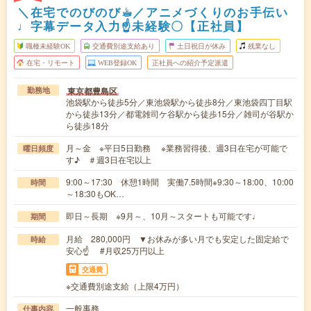
＼在宅でのびのび☕︎／アニメづくりのお手伝い
♩字幕データ入力☝未経験〇【正社員】
職種未経験OK
交通費別途支給あり
土日祝日が休み
残業なし
在宅・リモート
WEB登録OK
正社員への紹介予定派遣
東京都豊島区
勤務地
池袋駅から徒歩5分／東池袋駅から徒歩8分／東池袋四丁目駅
から徒歩13分／都電雑司ケ谷駅から徒歩15分／雑司が谷駅か
ら徒歩18分
月～金 ※平日5日勤務 ※業務習得後、週3日在宅が可能で
曜日頻度
す♪ ＃週3日在宅以上
9:00～17:30 休憩1時間 実働7.5時間※9:30～18:00、10:00
時間
～18:30もOK…
即日～長期 ※9月～、10月～スタートも可能です♩
期間
月給 280,000円 ▼お休みが多い月でも安定した固定給で
時給
安心☝ #月収25万円以上
交通費
※交通費別途支給（上限4万円）
一般事務
仕事内容