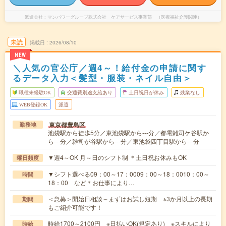
派遣会社
マンパワーグループ株式会社 ケアサービス事業部 （医療福祉介護関連）
未読
掲載日
2026/08/10
NEW
＼人気の官公庁／週4～！給付金の申請に関す
るデータ入力＜髪型・服装・ネイル自由＞
職種未経験OK
交通費別途支給あり
土日祝日が休み
残業なし
WEB登録OK
派遣
東京都豊島区
勤務地
池袋駅から徒歩5分／東池袋駅から---分／都電雑司ケ谷駅か
ら---分／雑司が谷駅から---分／東池袋四丁目駅から---分
▼週4～OK 月～日のシフト制 ＊土日祝お休みもOK
曜日頻度
▼シフト選べる09：00～17：0009：00～18：0010：00～
時間
18：00 など＊お仕事により…
＜急募＞開始日相談～まずはお試し短期 ※3か月以上の長期
期間
もご紹介可能です！
時給1700～2100円 ※日払いOK(規定あり) ※スキルにより
時給