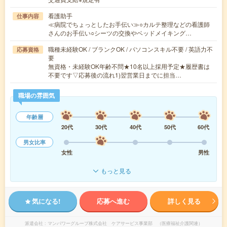
看護助手
仕事内容
≪病院でちょっとしたお手伝い≫○カルテ整理などの看護師
さんのお手伝い○シーツの交換やベッドメイキング…
職種未経験OK / ブランクOK / パソコンスキル不要 / 英語力不
応募資格
要
無資格・未経験OK年齢不問★10名以上採用予定★履歴書は
不要です▽応募後の流れ1)翌営業日までに担当…
職場の雰囲気
年齢層
20代
30代
40代
50代
60代
男女比率
女性
男性
もっと見る
気になる!
応募へ進む
詳しく見る
派遣会社
マンパワーグループ株式会社 ケアサービス事業部 （医療福祉介護関連）