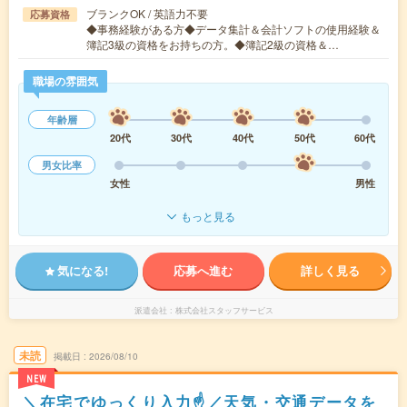
ブランクOK / 英語力不要
応募資格
◆事務経験がある方◆データ集計＆会計ソフトの使用経験＆
簿記3級の資格をお持ちの方。◆簿記2級の資格＆…
職場の雰囲気
年齢層
20代
30代
40代
50代
60代
男女比率
女性
男性
もっと見る
気になる!
応募へ進む
詳しく見る
派遣会社
株式会社スタッフサービス
未読
掲載日
2026/08/10
NEW
＼在宅でゆっくり入力☝／天気・交通データを