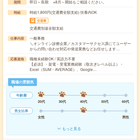
即日～長期 ※8月～開始もご相談ください。
期間
時給1,800円(交通費全額支給) 扶養内OK
時給
交通費
交通費別途全額支給
一般事務
仕事内容
＼オンライン診療企業／カスタマーサクセス課にてユーザー
からの問い合わせ対応や発送業務などお任せします…
職種未経験OK / 英語力不要
応募資格
【必須】・架電・受電業務経験（取次ぎレベル以上）・
Excel（SUM・AVERAGE）、Google…
職場の雰囲気
年齢層
20代
30代
40代
50代
60代
男女比率
女性
男性
もっと見る