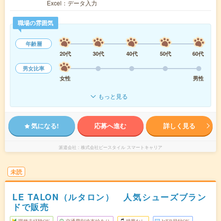
Excel：データ入力
職場の雰囲気
年齢層
20代
30代
40代
50代
60代
男女比率
女性
男性
もっと見る
気になる!
応募へ進む
詳しく見る
派遣会社
株式会社ビースタイル スマートキャリア
未読
LE TALON（ルタロン） 人気シューズブラン
ドで販売