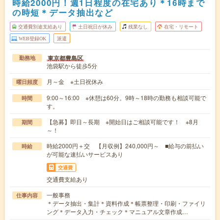
時給2000円！週1日程度の在宅あり＊16時まで
の時短＊データ抽出など
交通費別途支給あり
土日祝日が休み
残業なし
在宅・リモート
WEB登録OK
派遣
東京都豊島区
勤務地
池袋駅から徒歩5分
月～金 ※土日祝休み
曜日頻度
9:00～16:00 ※休憩は60分。9時～18時の勤務も相談可能で
時間
す。
【急募】即日～長期 ※開始日はご相談可能です！ ※8月
期間
～！
時給2000円＋交 【月収例】240,000円～ ■給与の前払い
時給
が可能な速払いサービスあり
交通費
交通費支給あり
一般事務
仕事内容
＊データ抽出・集計＊資料作成＊帳票整理・印刷・ファイリ
ング＊データ入力・チェック＊マニュアル文章作成…