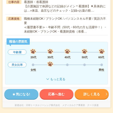
看護師・准看護師
仕事内容
【介護施設で体調などの記録がメイン＊看護師】▼具体的に
は…○体温、血圧などのチェック・記録○お薬の飲…
職種未経験OK / ブランクOK / パソコンスキル不要 / 英語力不
応募資格
要
≪履歴書不要≫・年齢不問（50代・60代の方も活躍中！）・
未経験OK・ブランクOK・看護師資格（准看…
職場の雰囲気
年齢層
20代
30代
40代
50代
60代
男女比率
女性
男性
もっと見る
気になる!
応募へ進む
詳しく見る
派遣会社
日研トータルソーシング株式会社 メディカルケア事業部 ナース派遣