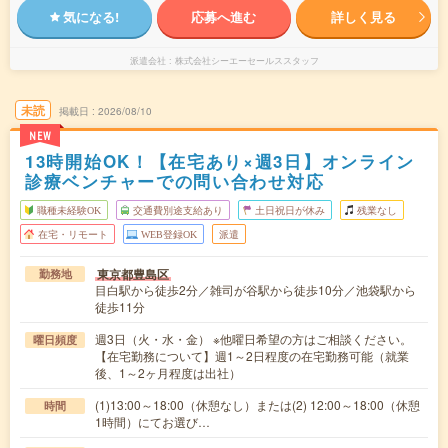
気になる!
応募へ進む
詳しく見る
派遣会社
株式会社シーエーセールススタッフ
未読
掲載日
2026/08/10
NEW
13時開始OK！【在宅あり×週3日】オンライン
診療ベンチャーでの問い合わせ対応
職種未経験OK
交通費別途支給あり
土日祝日が休み
残業なし
在宅・リモート
WEB登録OK
派遣
東京都豊島区
勤務地
目白駅から徒歩2分／雑司が谷駅から徒歩10分／池袋駅から
徒歩11分
週3日（火・水・金） ※他曜日希望の方はご相談ください。
曜日頻度
【在宅勤務について】週1～2日程度の在宅勤務可能（就業
後、1～2ヶ月程度は出社）
(1)13:00～18:00（休憩なし）または(2) 12:00～18:00（休憩
時間
1時間）にてお選び…