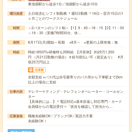
東池袋駅から徒歩1分／池袋駅から徒歩10分
土日祝含むシフト制勤務 ＊週5日勤務 ＊16日～翌月15日の1
曜日頻度
ヶ月ごとのワークスケジュール
＜2パターンのシフト制＞【1】9：45～18：15【2】11：00
時間
～19：30（実働7時間30分、休…
8月17日(月)開始～長期 ※8月～ ※更新の上限有無：無
期間
時給1850円※研修時も同時給 【月収例】 約29万1,350
時給
円 （月21日勤務の場合）＃給与前払い可（規定あり） #月
収25万円以上
交通費
全額支給 ※バス代は自宅最寄りのバス停から下車駅まで2km
以上の場合に支給
テレマーケティング・テレフォンオペレーター・コールセン
仕事内容
ター
【具体的には…】＊電話対応※基本折返し対応専門・カード
会員様からの電話受付⇒「状況を確認して担当から…
職種未経験OK / ブランクOK / 英語力不要
応募資格
未経験OK！