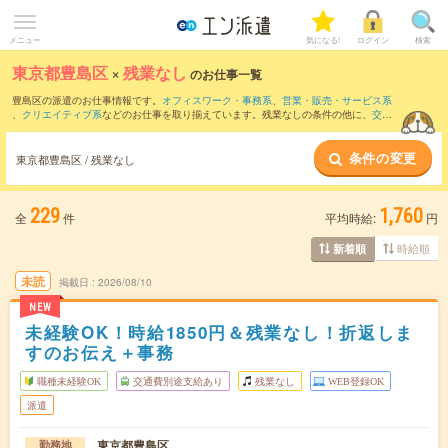
メニュー
気になる!
ログイン
検索
東京都豊島区
×
残業なし
のお仕事一覧
豊島区の派遣のお仕事情報です。
オフィスワーク・事務系
、
営業・販売・サービス系
、
クリエイティブ系
などのお仕事を取り揃えています。残業なしの条件の他に、
交通
費別途支給あり
、
職種未経験OK
、
友だちと一緒の応募OK
などのこだわり条件も取り
揃えています。
条件の変更
東京都豊島区 / 残業なし
229
1,760
全
件
平均時給:
円
時給順
新着順
未読
掲載日
2026/08/10
NEW
未経験OK！時給1850円＆残業なし！折返しま
すのお伝え＋事務
職種未経験OK
交通費別途支給あり
残業なし
WEB登録OK
派遣
東京都豊島区
勤務地