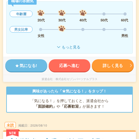
職場の雰囲気
年齢層
20代
30代
40代
50代
60代
男女比率
女性
男性
もっと見る
気になる!
応募へ進む
詳しく見る
派遣会社
株式会社セゾンパーソナルプラス
興味があったら「★気になる！」をタップ！
「気になる！」を押しておくと、派遣会社から
「面談確約」
や
「応募歓迎」
が届きます！
未読
掲載日
2026/08/10
NEW