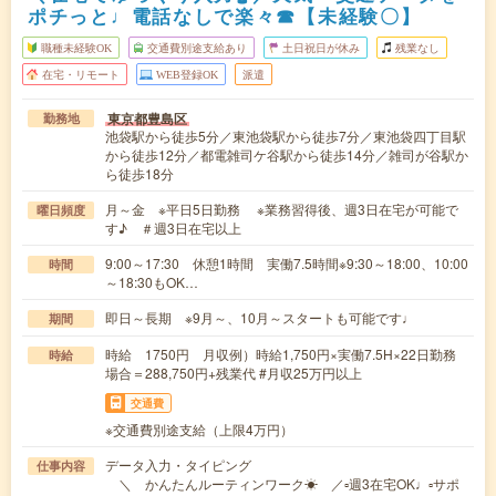
ポチっと♩電話なしで楽々☎【未経験〇】
職種未経験OK
交通費別途支給あり
土日祝日が休み
残業なし
在宅・リモート
WEB登録OK
派遣
東京都豊島区
勤務地
池袋駅から徒歩5分／東池袋駅から徒歩7分／東池袋四丁目駅
から徒歩12分／都電雑司ケ谷駅から徒歩14分／雑司が谷駅か
ら徒歩18分
月～金 ※平日5日勤務 ※業務習得後、週3日在宅が可能で
曜日頻度
す♪ ＃週3日在宅以上
9:00～17:30 休憩1時間 実働7.5時間※9:30～18:00、10:00
時間
～18:30もOK…
即日～長期 ※9月～、10月～スタートも可能です♩
期間
時給 1750円 月収例）時給1,750円×実働7.5H×22日勤務
時給
場合＝288,750円+残業代 #月収25万円以上
交通費
※交通費別途支給（上限4万円）
データ入力・タイピング
仕事内容
＼ かんたんルーティンワーク☀ ／▫週3在宅OK♩▫サポ