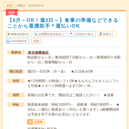
未読
掲載日
2026/08/10
NEW
【8月～OK！週2日～】食事の準備などできる
ことから看護助手＊週払いOK
職種未経験OK
交通費別途支給あり
土日祝日が休み
残業なし
WEB登録OK
派遣
東京都豊島区
勤務地
駒込駅から---分／東池袋四丁目駅から---分／都電雑司ケ谷駅
から---分／西巣鴨駅から---分
週2日～5日OK（月～金） ★土日休みOK
曜日頻度
★1日6時間～の時短シフトOK★もちろんフルタイムシフト
時間
も可能★スタート時間選べます7:00～16:…
長期のお仕事です。開始日はご相談ください！ ★急募
期間
無資格未経験：時給1600円～ 経験者：時給1800円～ ★
時給
日払い／週払い制度あり（月払いも選べます）※稼働開始時
は手続き完了次第のお支払いとなります。
交通費
交通費支給※規定有