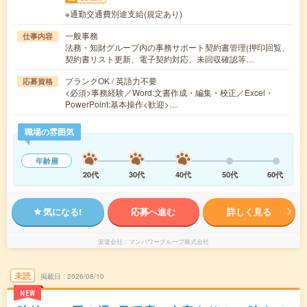
※通勤交通費別途支給(規定あり)
一般事務
仕事内容
法務・知財グループ内の事務サポート契約書管理(押印回覧、
契約書リスト更新、電子契約対応、未回収確認等…
ブランクOK / 英語力不要
応募資格
<必須>事務経験／Word:文書作成・編集・校正／Excel・
PowerPoint:基本操作<歓迎>…
職場の雰囲気
年齢層
20代
30代
40代
50代
60代
気になる!
応募へ進む
詳しく見る
派遣会社
マンパワーグループ株式会社
未読
掲載日
2026/08/10
NEW