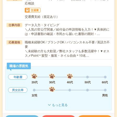
応相談
交通費
交通費支給（規定あり）
データ入力・タイピング
仕事内容
＼人気の官公庁関連／給付金の申請情報を入力！▼具体的に
は・申請書類の確認・市民から届いた書類の開封・…
職種未経験OK / ブランクOK / パソコンスキル不要 / 英語力不
応募資格
要
＼未経験の方も大歓迎／弊社スタッフも多数活躍中！▼オス
スメPoint＊髪型・服装・ネイル自由＊10名…
職場の雰囲気
年齢層
20代
30代
40代
50代
60代
男女比率
女性
男性
もっと見る