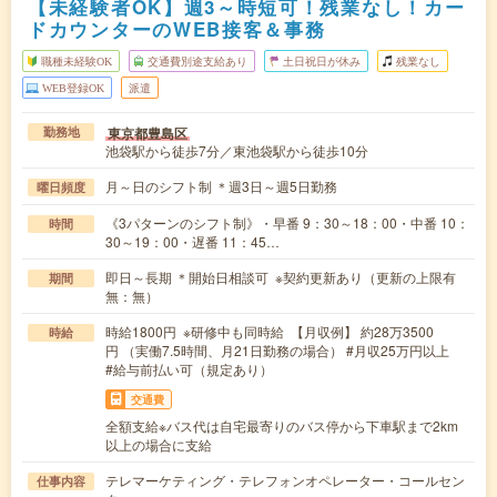
【未経験者OK】週3～時短可！残業なし！カー
ドカウンターのWEB接客＆事務
職種未経験OK
交通費別途支給あり
土日祝日が休み
残業なし
WEB登録OK
派遣
東京都豊島区
勤務地
池袋駅から徒歩7分／東池袋駅から徒歩10分
月～日のシフト制 ＊週3日～週5日勤務
曜日頻度
《3パターンのシフト制》・早番 9：30～18：00・中番 10：
時間
30～19：00・遅番 11：45…
即日～長期 ＊開始日相談可 ※契約更新あり（更新の上限有
期間
無：無）
時給1800円 ※研修中も同時給 【月収例】 約28万3500
時給
円 （実働7.5時間、月21日勤務の場合） #月収25万円以上
#給与前払い可（規定あり）
交通費
全額支給※バス代は自宅最寄りのバス停から下車駅まで2km
以上の場合に支給
テレマーケティング・テレフォンオペレーター・コールセン
仕事内容