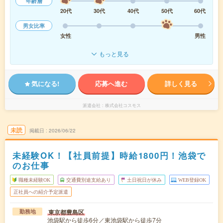
年齢層
20代
30代
40代
50代
60代
男女比率
女性
男性
もっと見る
気になる!
応募へ進む
詳しく見る
派遣会社
株式会社コスモス
未読
掲載日
2026/06/22
未経験OK！【社員前提】時給1800円！池袋で
のお仕事
職種未経験OK
交通費別途支給あり
土日祝日が休み
WEB登録OK
正社員への紹介予定派遣
東京都豊島区
勤務地
池袋駅から徒歩6分／東池袋駅から徒歩7分