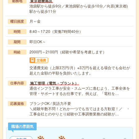
東京都豊島区
勤務地
池袋駅から徒歩9分／東池袋駅から徒歩10分／向原(東京都)
駅から徒歩11分
月～金
曜日頻度
8:40～17:20（実働7時間40分）
時間
即日OK～
期間
2000円～2100円（経験や希望を考慮します）
時給
交通費
交通費支給（上限3万円/月）※3万円を超える場合でも会社が
超えた金額の半額を負担いたします。
施工管理（電気・プラント）
仕事内容
通信インフラ工事が安全・スムーズに進むよう、工事全体を
管理・サポートするお仕事です。例えば、「電柱を…
ブランクOK / 英語力不要
応募資格
＼経験年数不問！どれか一つでも当てはまる方歓迎！／ ・
工事会社とのやりとり経験や工事調整業務の経験が…
職場の雰囲気