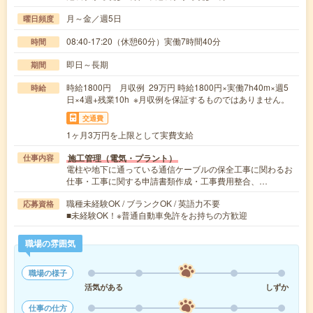
月～金／週5日
曜日頻度
08:40-17:20（休憩60分）実働7時間40分
時間
即日～長期
期間
時給1800円 月収例 29万円 時給1800円×実働7h40m×週5
時給
日×4週+残業10h ※月収例を保証するものではありません。
交通費
1ヶ月3万円を上限として実費支給
施工管理（電気・プラント）
仕事内容
電柱や地下に通っている通信ケーブルの保全工事に関わるお
仕事・工事に関する申請書類作成・工事費用整合、…
職種未経験OK / ブランクOK / 英語力不要
応募資格
■未経験OK！※普通自動車免許をお持ちの方歓迎
職場の雰囲気
職場の様子
活気がある
しずか
仕事の仕方