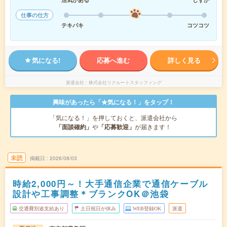
仕事の仕方
テキパキ
コツコツ
気になる!
応募へ進む
詳しく見る
派遣会社
株式会社リクルートスタッフィング
興味があったら「★気になる！」をタップ！
「気になる！」を押しておくと、派遣会社から
「面談確約」
や
「応募歓迎」
が届きます！
未読
掲載日
2026/08/03
時給2,000円～！大手通信企業で通信ケーブル
設計や工事調整＊ブランクOK＠池袋
交通費別途支給あり
土日祝日が休み
WEB登録OK
派遣