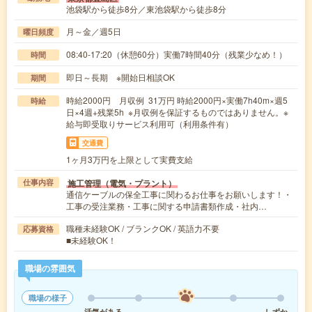
池袋駅から徒歩8分／東池袋駅から徒歩8分
月～金／週5日
曜日頻度
08:40-17:20（休憩60分）実働7時間40分（残業少なめ！）
時間
即日～長期 ※開始日相談OK
期間
時給2000円 月収例 31万円 時給2000円×実働7h40m×週5
時給
日×4週+残業5h ※月収例を保証するものではありません。※
給与即受取りサービス利用可（利用条件有）
交通費
1ヶ月3万円を上限として実費支給
施工管理（電気・プラント）
仕事内容
通信ケーブルの保全工事に関わるお仕事をお願いします！・
工事の受注業務・工事に関する申請書類作成・社内…
職種未経験OK / ブランクOK / 英語力不要
応募資格
■未経験OK！
職場の雰囲気
職場の様子
活気がある
しずか