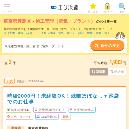
メニュー
気になる!
ログイン
検索
東京都豊島区
×
施工管理（電気・プラント）
のお仕事一覧
豊島区の派遣のお仕事情報です。施工管理（電気・プラント）のお仕事の他に、
ＣＡ
Ｄ（土木・建築・設備）
、
ＣＡＤ（機械・電気・電子）
、
設計（機械・電気・電子）
などを取り揃えています。さらに、
短期
・
単発
などの期間や、
職種未経験OK
などのこ
だわり条件で絞り込んでいただけます。職種辞典：
施工管理（電気・プラント）のお
条件の変更
仕事とは？とは？
東京都豊島区 / 施工管理（電気・プラント）
3
1,933
全
件
平均時給:
円
時給順
新着順
未読
掲載日
2026/08/04
時給2000円！未経験OK！残業ほぼなし▼池袋
でのお仕事
職種未経験OK
交通費別途支給あり
土日祝日が休み
在宅・リモート
WEB登録OK
派遣
東京都豊島区
勤務地