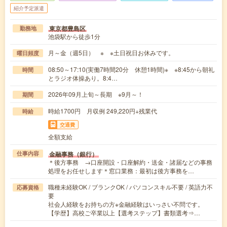
紹介予定派遣
東京都豊島区
勤務地
池袋駅から徒歩1分
月～金（週5日） ※ ※土日祝日お休みです。
曜日頻度
08:50～17:10(実働7時間20分 休憩1時間)※ ※8:45から朝礼
時間
とラジオ体操あり。8:4…
2026年09月上旬～長期 ※9月～！
期間
時給1700円 月収例 249,220円+残業代
時給
交通費
全額支給
金融事務（銀行）
仕事内容
＊後方事務 →口座開設・口座解約・送金・諸届などの事務
処理をお任せします＊窓口業務：最初は後方事務を…
職種未経験OK / ブランクOK / パソコンスキル不要 / 英語力不
応募資格
要
社会人経験をお持ちの方※金融経験はいっさい不問です。
【学歴】高校ご卒業以上【選考ステップ】書類選考⇒…