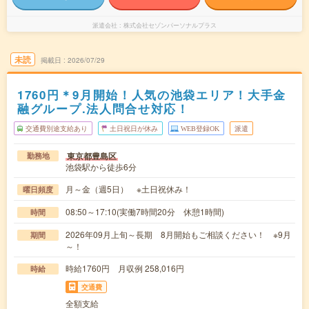
派遣会社
株式会社セゾンパーソナルプラス
未読
掲載日
2026/07/29
1760円＊9月開始！人気の池袋エリア！大手金
融グループ.法人問合せ対応！
交通費別途支給あり
土日祝日が休み
WEB登録OK
派遣
東京都豊島区
勤務地
池袋駅から徒歩6分
月～金（週5日） ※土日祝休み！
曜日頻度
08:50～17:10(実働7時間20分 休憩1時間)
時間
2026年09月上旬～長期 8月開始もご相談ください！ ※9月
期間
～！
時給1760円 月収例 258,016円
時給
交通費
全額支給