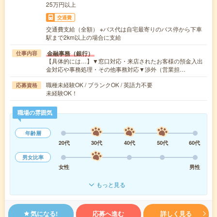
25万円以上
交通費
交通費支給（全額） ※バス代は自宅最寄りのバス停から下車
駅まで2km以上の場合に支給
金融事務（銀行）
仕事内容
【具体的には…】▼窓口対応・来店されたお客様の預金入出
金対応や事務処理・その他事務対応▼渉外（営業担…
職種未経験OK / ブランクOK / 英語力不要
応募資格
未経験OK！
職場の雰囲気
年齢層
20代
30代
40代
50代
60代
男女比率
女性
男性
もっと見る
気になる!
応募へ進む
詳しく見る