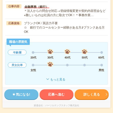
金融事務（銀行）
仕事内容
＊法人からの問合せ対応→登録情報変更や契約内容照会など
※難しいものは社員の方に取次でOK！＊事務作業…
ブランクOK / 英語力不要
応募資格
☆ 銀行でのコールセンター経験がある方♪ブランクある方
OK
職場の雰囲気
年齢層
20代
30代
40代
50代
60代
男女比率
女性
男性
もっと見る
気になる!
応募へ進む
詳しく見る
派遣会社
パーソルテンプスタッフ株式会社