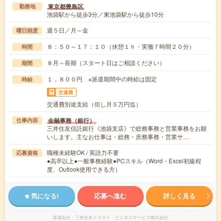
東京都豊島区
勤務地
池袋駅から徒歩3分／東池袋駅から徒歩10分
週５日／月～金
曜日頻度
８：５０～１７：１０（休憩１ｈ・実働７時間２０分）
時間
８月～長期（スタート日はご相談ください）
期間
１，８００円 ※派遣期間中の時給は固定
時給
交通費
交通費別途支給（但し月５万円迄）
金融事務（銀行）
仕事内容
三井住友信託銀行《池袋支店》で総務事務と営業事務をお願
いします。主なお仕事は・総務・庶務事務・営業サ…
職種未経験OK / 英語力不要
応募資格
●高卒以上●一般事務経験●PCスキル（Word・Excel初級程
度、Outlook使用できる方）
気になる!
応募へ進む
詳しく見る
派遣会社
三井住友トラスト・ビジネスサービス株式会社