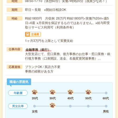
08:50-17:10（休憩60分）実働7時間20分（残業少なめ！）
時間
即日～長期 ※開始日相談OK
期間
時給1800円 月収例 26万円 時給1800円×実働7h20m×週5
時給
日×4週 ※月収例を保証するものではありません。※給与即受
取りサービス利用可（利用条件有）
交通費
1ヶ月3万円を上限として実費支給
金融事務（銀行）
仕事内容
大型支店にて、窓口業務、後方事務のお仕事・窓口業務・銀
行後方事務（口座開設、送金、名義変更関連事務）…
ブランクOK / 英語力不要
応募資格
事務の経験がある方
職場の雰囲気
年齢層
20代
30代
40代
50代
60代
男女比率
女性
男性