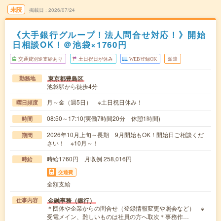
未読
掲載日
2026/07/24
《大手銀行グループ！法人問合せ対応！》開始
日相談OK！＠池袋×1760円
交通費別途支給あり
土日祝日が休み
WEB登録OK
派遣
東京都豊島区
勤務地
池袋駅から徒歩4分
月～金（週5日） ※土日祝日休み！
曜日頻度
08:50～17:10(実働7時間20分 休憩1時間)
時間
2026年10月上旬～長期 9月開始もOK！開始日ご相談くだ
期間
さい！ ※10月～！
時給1760円 月収例 258,016円
時給
交通費
全額支給
金融事務（銀行）
仕事内容
＊団体や企業からの問合せ（登録情報変更や照会など） ※
受電メイン、難しいものは社員の方へ取次＊事務作…