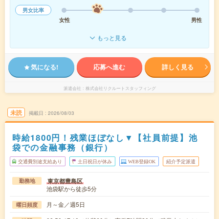
男女比率
女性
男性
もっと見る
気になる!
応募へ進む
詳しく見る
派遣会社
株式会社リクルートスタッフィング
未読
掲載日
2026/08/03
時給1800円！残業ほぼなし▼【社員前提】池
袋での金融事務（銀行）
交通費別途支給あり
土日祝日が休み
WEB登録OK
紹介予定派遣
東京都豊島区
勤務地
池袋駅から徒歩5分
月～金／週5日
曜日頻度