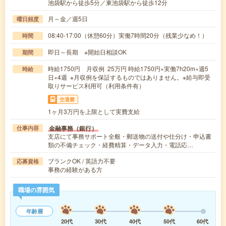
池袋駅から徒歩5分／東池袋駅から徒歩12分
月～金／週5日
曜日頻度
08:40-17:00（休憩60分）実働7時間20分（残業少なめ！）
時間
即日～長期 ※開始日相談OK
期間
時給1750円 月収例 25万円 時給1750円×実働7h20m×週5
時給
日×4週 ※月収例を保証するものではありません。※給与即受
取りサービス利用可（利用条件有）
交通費
1ヶ月3万円を上限として実費支給
金融事務（銀行）
仕事内容
支店にて事務サポート全般・郵送物の送付や仕分け・申込書
類の不備チェック・経費精算・データ入力・電話応…
ブランクOK / 英語力不要
応募資格
事務の経験がある方
職場の雰囲気
年齢層
20代
30代
40代
50代
60代