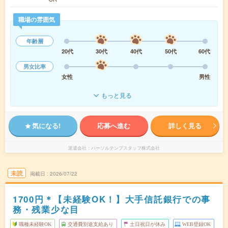
職場の雰囲気
年齢層
20代
30代
40代
50代
60代
男女比率
女性
男性
もっと見る
気になる!
応募へ進む
詳しく見る
派遣会社
パーソルテンプスタッフ株式会社
未読
掲載日
2026/07/22
1700円＊【未経験OK！】大手信託銀行での事
務・残業少な目
職種未経験OK
交通費別途支給あり
土日祝日が休み
WEB登録OK