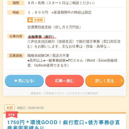
８月～長期（スタート日はご相談ください）
期間
１，８００円 ※派遣期間中の時給は固定
時給
交通費
交通費別途支給（但し月５万円迄）
金融事務（銀行）
仕事内容
三井住友信託銀行《池袋支店》で銀行後方事務（窓口対応含
む）をお願いします。主なお仕事は・預金・為替な…
職種未経験OK / 英語力不要
応募資格
●高卒以上●一般事務経験●PCスキル（Word・Excel初級程
度、Outlook使用できる方）
気になる!
応募へ進む
詳しく見る
派遣会社
三井住友トラスト・ビジネスサービス株式会社
未読
掲載日
2026/08/06
NEW
1750円＊環境GOOD！銀行窓口×後方事務@直
接雇用実績あり