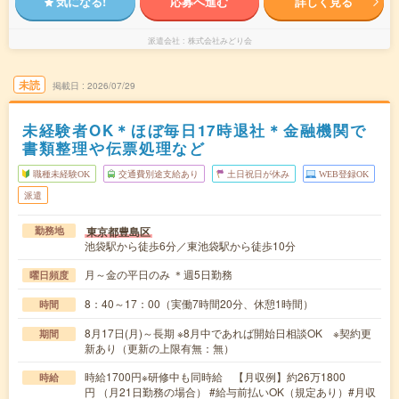
気になる!
応募へ進む
詳しく見る
派遣会社
株式会社みどり会
未読
掲載日
2026/07/29
未経験者OK＊ほぼ毎日17時退社＊金融機関で
書類整理や伝票処理など
職種未経験OK
交通費別途支給あり
土日祝日が休み
WEB登録OK
派遣
東京都豊島区
勤務地
池袋駅から徒歩6分／東池袋駅から徒歩10分
月～金の平日のみ ＊週5日勤務
曜日頻度
8：40～17：00（実働7時間20分、休憩1時間）
時間
8月17日(月)～長期 ※8月中であれば開始日相談OK ※契約更
期間
新あり（更新の上限有無：無）
時給1700円※研修中も同時給 【月収例】約26万1800
時給
円 （月21日勤務の場合） #給与前払いOK（規定あり）#月収