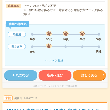
ブランクOK / 英語力不要
応募資格
☆ 銀行経験がある方☆ 電話対応が可能な方ブランクある
方OK
職場の雰囲気
年齢層
20代
30代
40代
50代
60代
男女比率
女性
男性
もっと見る
気になる!
応募へ進む
詳しく見る
派遣会社
パーソルテンプスタッフ株式会社
未読
掲載日
2026/07/23