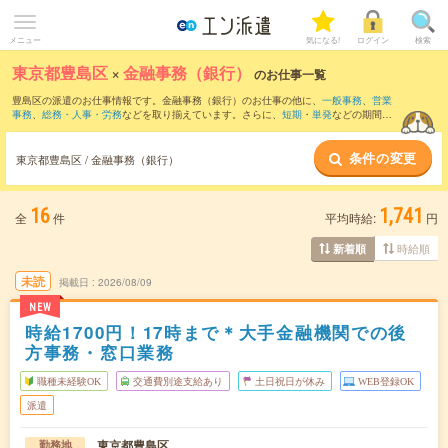
メニュー
気になる!
ログイン
検索
東京都豊島区
×
金融事務（銀行）
のお仕事一覧
豊島区の派遣のお仕事情報です。金融事務（銀行）のお仕事の他に、
一般事務
、
営業
事務
、
総務・人事・労務
などを取り揃えています。さらに、
短期
・
単発
などの期間
や、
職種未経験OK
などのこだわり条件で絞り込んでいただけます。職種辞典：
金融事
務のお仕事とは？とは？
条件の変更
東京都豊島区 / 金融事務（銀行）
16
1,741
全
件
平均時給:
円
時給順
新着順
未読
掲載日
2026/08/09
NEW
時給1700円！17時まで＊大手金融機関での後
方事務・窓口業務
職種未経験OK
交通費別途支給あり
土日祝日が休み
WEB登録OK
派遣
東京都豊島区
勤務地