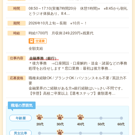
08:50～17:10(実働7時間20分 休憩1時間)※ ※8:45から朝礼
時間
とラジオ体操あり。8:4…
2026年10月上旬～長期 ※10月～！
期間
時給1700円 月収例 249,220円+残業代
時給
交通費
全額支給
金融事務（銀行）
仕事内容
＊後方事務 →口座開設・口座解約・送金・諸届などの事務
処理をお任せします＊窓口業務：最初は後方事務…
職種未経験OK / ブランクOK / パソコンスキル不要 / 英語力不
応募資格
要
金融業界のご経験がある方※銀行経験はいっさい不問です。
【学歴】高校ご卒業以上【選考ステップ】書類選考…
職場の雰囲気
年齢層
20代
30代
40代
50代
60代
男女比率