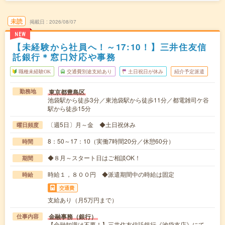
未読
掲載日
2026/08/07
NEW
【未経験から社員へ！～17:10！】三井住友信
託銀行＊窓口対応や事務
職種未経験OK
交通費別途支給あり
土日祝日が休み
紹介予定派遣
東京都豊島区
勤務地
池袋駅から徒歩3分／東池袋駅から徒歩11分／都電雑司ケ谷
駅から徒歩15分
〔週5日〕月～金 ◆土日祝休み
曜日頻度
8：50～17：10（実働7時間20分／休憩60分）
時間
◆８月～スタート日はご相談OK！
期間
時給１，８００円 ◆派遣期間中の時給は固定
時給
交通費
支給あり（月5万円まで）
金融事務（銀行）
仕事内容
【金融知識は不要！】三井住友信託銀行《池袋支店》にて、