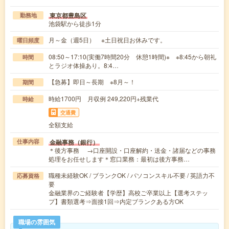
東京都豊島区
勤務地
池袋駅から徒歩1分
月～金（週5日） ※土日祝日お休みです。
曜日頻度
08:50～17:10(実働7時間20分 休憩1時間)※ ※8:45から朝礼
時間
とラジオ体操あり。8:4…
【急募】即日～長期 ※8月～！
期間
時給1700円 月収例 249,220円+残業代
時給
交通費
全額支給
金融事務（銀行）
仕事内容
＊後方事務 →口座開設・口座解約・送金・諸届などの事務
処理をお任せします＊窓口業務：最初は後方事務…
職種未経験OK / ブランクOK / パソコンスキル不要 / 英語力不
応募資格
要
金融業界のご経験者【学歴】高校ご卒業以上【選考ステッ
プ】書類選考⇒面接1回⇒内定ブランクある方OK
職場の雰囲気