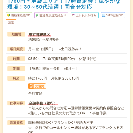
1760円＊池袋エリア！17時台定時！穏やかな
環境！30～50代活躍！問合せ対応
職種未経験OK
交通費別途支給あり
土日祝日が休み
WEB登録OK
派遣
東京都豊島区
勤務地
池袋駅から徒歩6分
月～金（週5日） ※土日祝休み！
曜日頻度
08:50～17:10(実働7時間20分 休憩1時間)
時間
【急募】即日～長期 ※8月～！
期間
時給1760円 月収例 258,016円
時給
交通費
全額支給
金融事務（銀行）
仕事内容
＊法人からの問合せ対応→登録情報変更や契約内容照会など
※難しいものは社員の方に取次でOK！＊事務作業…
職種未経験OK / ブランクOK / 英語力不要
応募資格
☆ 銀行でのコールセンター経験がある方♪ブランクある方
OK