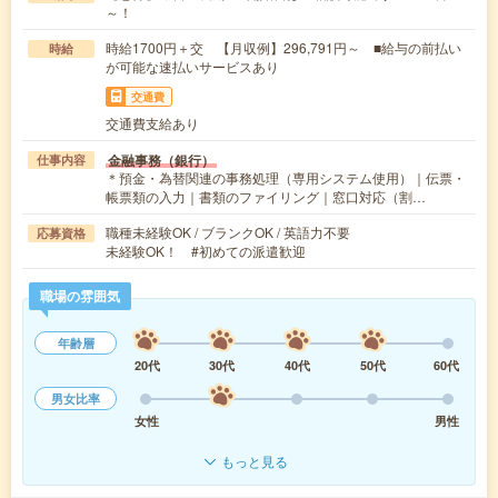
～！
時給1700円＋交 【月収例】296,791円～ ■給与の前払い
時給
が可能な速払いサービスあり
交通費
交通費支給あり
金融事務（銀行）
仕事内容
＊預金・為替関連の事務処理（専用システム使用）｜伝票・
帳票類の入力｜書類のファイリング｜窓口対応（割…
職種未経験OK / ブランクOK / 英語力不要
応募資格
未経験OK！ #初めての派遣歓迎
職場の雰囲気
年齢層
20代
30代
40代
50代
60代
男女比率
女性
男性
もっと見る