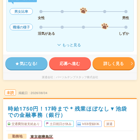
男女比率
女性
男性
職場の様子
活気がある
しずか
もっと見る
気になる!
応募へ進む
詳しく見る
派遣会社
パーソルテンプスタッフ株式会社
未読
掲載日
2026/08/04
時給1750円！17時まで＊残業ほぼなし▼池袋
での金融事務（銀行）
交通費別途支給あり
土日祝日が休み
WEB登録OK
派遣
東京都豊島区
勤務地