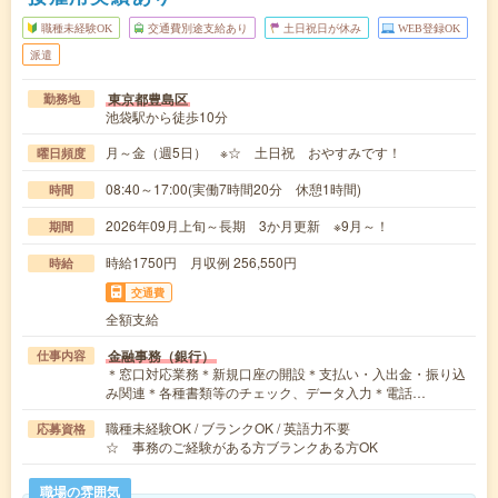
職種未経験OK
交通費別途支給あり
土日祝日が休み
WEB登録OK
派遣
東京都豊島区
勤務地
池袋駅から徒歩10分
月～金（週5日） ※☆ 土日祝 おやすみです！
曜日頻度
08:40～17:00(実働7時間20分 休憩1時間)
時間
2026年09月上旬～長期 3か月更新 ※9月～！
期間
時給1750円 月収例 256,550円
時給
交通費
全額支給
金融事務（銀行）
仕事内容
＊窓口対応業務＊新規口座の開設＊支払い・入出金・振り込
み関連＊各種書類等のチェック、データ入力＊電話…
職種未経験OK / ブランクOK / 英語力不要
応募資格
☆ 事務のご経験がある方ブランクある方OK
職場の雰囲気