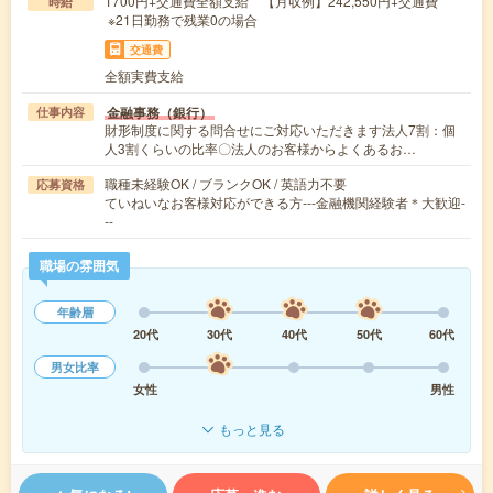
1700円+交通費全額支給 【月収例】242,550円+交通費
時給
※21日勤務で残業0の場合
交通費
全額実費支給
金融事務（銀行）
仕事内容
財形制度に関する問合せにご対応いただきます法人7割：個
人3割くらいの比率〇法人のお客様からよくあるお…
職種未経験OK / ブランクOK / 英語力不要
応募資格
ていねいなお客様対応ができる方---金融機関経験者＊大歓迎-
--
職場の雰囲気
年齢層
20代
30代
40代
50代
60代
男女比率
女性
男性
もっと見る