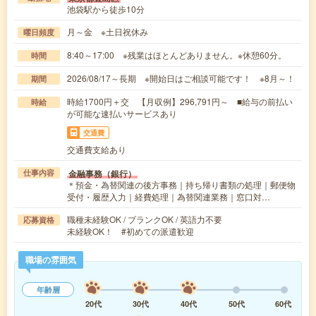
池袋駅から徒歩10分
月～金 ※土日祝休み
曜日頻度
8:40～17:00 ※残業はほとんどありません。※休憩60分。
時間
2026/08/17～長期 ※開始日はご相談可能です！ ※8月～！
期間
時給1700円＋交 【月収例】296,791円～ ■給与の前払い
時給
が可能な速払いサービスあり
交通費
交通費支給あり
金融事務（銀行）
仕事内容
＊預金・為替関連の後方事務｜持ち帰り書類の処理｜郵便物
受付・履歴入力｜経費処理｜為替関連業務｜窓口対…
職種未経験OK / ブランクOK / 英語力不要
応募資格
未経験OK！ #初めての派遣歓迎
職場の雰囲気
年齢層
20代
30代
40代
50代
60代