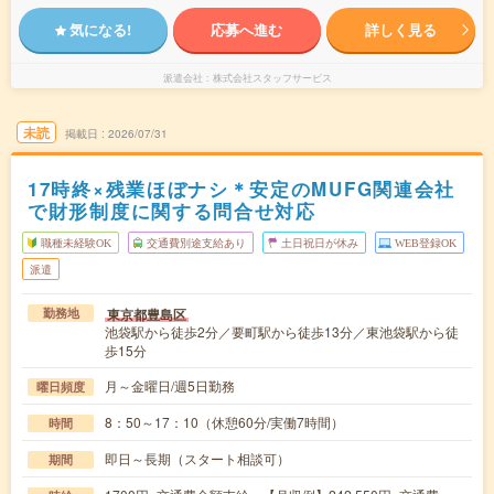
気になる!
応募へ進む
詳しく見る
派遣会社
株式会社スタッフサービス
未読
掲載日
2026/07/31
17時終×残業ほぼナシ＊安定のMUFG関連会社
で財形制度に関する問合せ対応
職種未経験OK
交通費別途支給あり
土日祝日が休み
WEB登録OK
派遣
東京都豊島区
勤務地
池袋駅から徒歩2分／要町駅から徒歩13分／東池袋駅から徒
歩15分
月～金曜日/週5日勤務
曜日頻度
8：50～17：10（休憩60分/実働7時間）
時間
即日～長期（スタート相談可）
期間