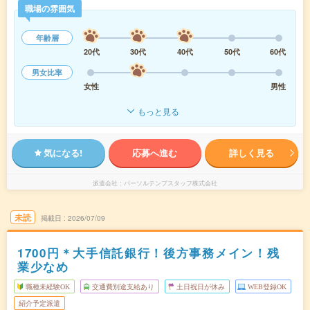
職場の雰囲気
年齢層
20代
30代
40代
50代
60代
男女比率
女性
男性
もっと見る
気になる!
応募へ進む
詳しく見る
派遣会社
パーソルテンプスタッフ株式会社
未読
掲載日
2026/07/09
1700円＊大手信託銀行！後方事務メイン！残
業少なめ
職種未経験OK
交通費別途支給あり
土日祝日が休み
WEB登録OK
紹介予定派遣