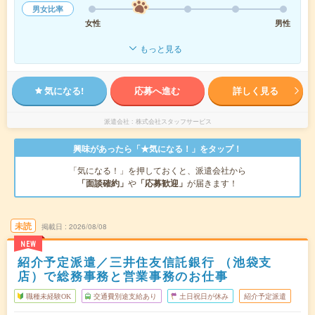
男女比率
女性
男性
もっと見る
気になる!
応募へ進む
詳しく見る
派遣会社
株式会社スタッフサービス
興味があったら「★気になる！」をタップ！
「気になる！」を押しておくと、派遣会社から
「面談確約」
や
「応募歓迎」
が届きます！
未読
掲載日
2026/08/08
NEW
紹介予定派遣／三井住友信託銀行 （池袋支
店）で総務事務と営業事務のお仕事
職種未経験OK
交通費別途支給あり
土日祝日が休み
紹介予定派遣