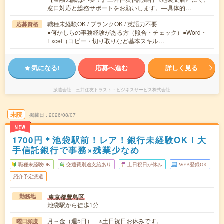
窓口対応と総務サポートをお願いします。―具体的…
職種未経験OK / ブランクOK / 英語力不要
応募資格
●何かしらの事務経験がある方（照合・チェック）●Word・
Excel（コピー・切り取りなど基本スキル…
気になる!
応募へ進む
詳しく見る
派遣会社
三井住友トラスト・ビジネスサービス株式会社
未読
掲載日
2026/08/07
NEW
1700円＊池袋駅前！レア！銀行未経験OK！大
手信託銀行で事務×残業少なめ
職種未経験OK
交通費別途支給あり
土日祝日が休み
WEB登録OK
紹介予定派遣
東京都豊島区
勤務地
池袋駅から徒歩1分
月～金（週5日） ※土日祝日お休みです。
曜日頻度