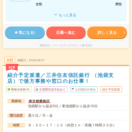
女性
男性
もっと見る
気になる!
応募へ進む
詳しく見る
派遣会社
パーソルテンプスタッフ株式会社
未読
掲載日
2026/08/07
NEW
紹介予定派遣／三井住友信託銀行 （池袋支
店）で後方事務や窓口のお仕事！
職種未経験OK
交通費別途支給あり
土日祝日が休み
紹介予定派遣
東京都豊島区
勤務地
池袋駅から徒歩3分／東池袋駅から徒歩10分
週５日／月～金
曜日頻度
８：５０～１７：１０（休憩１ｈ・実働７時間２０分）
時間