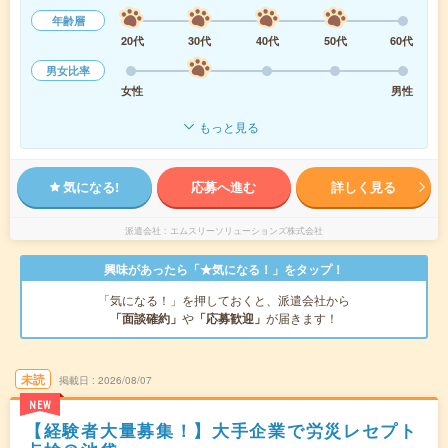
年齢層
20代
30代
40代
50代
60代
男女比率
女性
男性
もっと見る
気になる!
応募へ進む
詳しく見る
派遣会社
エムスリーソリューションズ株式会社
興味があったら「★気になる！」をタップ！
「気になる！」を押しておくと、派遣会社から
「面談確約」
や
「応募歓迎」
が届きます！
未読
掲載日
2026/08/07
NEW
【経験者大量募集！】大手企業で労災レセプト