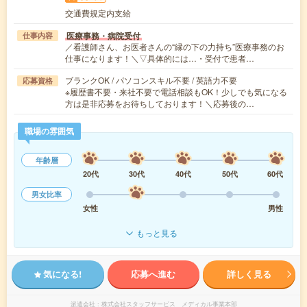
交通費規定内支給
医療事務・病院受付
仕事内容
／看護師さん、お医者さんの“縁の下の力持ち”医療事務のお
仕事になります！＼▽具体的には…・受付で患者…
ブランクOK / パソコンスキル不要 / 英語力不要
応募資格
※履歴書不要・来社不要で電話相談もOK！少しでも気になる
方は是非応募をお待ちしております！＼応募後の…
職場の雰囲気
年齢層
20代
30代
40代
50代
60代
男女比率
女性
男性
もっと見る
気になる!
応募へ進む
詳しく見る
派遣会社
株式会社スタッフサービス メディカル事業本部