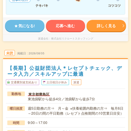
テキパキ
コツコツ
気になる!
応募へ進む
詳しく見る
派遣会社
株式会社リクルートスタッフィング
未読
掲載日
2026/08/05
【長期】公益財団法人＊レセプトチェック、デ
ータ入力／スキルアップに最適
交通費別途支給あり
土日祝日が休み
派遣
東京都豊島区
勤務地
東池袋駅から徒歩4分／池袋駅から徒歩7分
週5日勤務の方⇒ 月～金 ※扶養範囲内勤務の方⇒ 毎月6日
曜日頻度
～20日の間の平日勤務（レセプト点検期間の10営業日目安）
9:00～17:00
時間