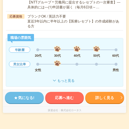
【NTTグループ＊労働局に提出するレセプトの一次審査】―
具体的には―(1)申請書が届く（毎月6日頃～…
ブランクOK / 英語力不要
応募資格
直近3年以内に半年以上の【医療レセプト】の作成経験があ
る方
職場の雰囲気
年齢層
20代
30代
40代
50代
60代
男女比率
女性
男性
もっと見る
気になる!
応募へ進む
詳しく見る
派遣会社
株式会社ロータス