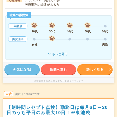
応募資格
医療事務の経験がある方
職場の雰囲気
年齢層
20代
30代
40代
50代
60代
男女比率
女性
男性
もっと見る
気になる!
応募へ進む
詳しく見る
派遣会社
株式会社リクルートスタッフィング
未読
掲載日
2026/07/02
【短時間レセプト点検】勤務日は毎月6日～20
日のうち平日のみ最大10日！＠東池袋