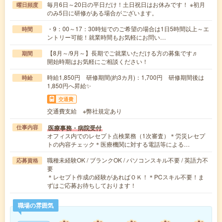
毎月6日～20日の平日だけ！土日祝日はお休みです！ ※初月
曜日頻度
のみ5日に研修がある場合がございます。
・9：00～17：30時短でのご希望の場合は1日5時間以上～エ
時間
ントリー可能！就業時間もお気軽にお問い…
【8月～/9月～】長期でご就業いただける方の募集です♬
期間
開始時期はお気軽にご相談ください！
時給1,850円 研修期間(約3カ月)：1,700円 研修期間後は
時給
1,850円へ昇給✨
交通費
交通費支給 ※弊社規定あり
医療事務・病院受付
仕事内容
オフィス内でのレセプト点検業務（1次審査）＊労災レセプ
トの内容チェック＊医療機関に対する電話等による…
職種未経験OK / ブランクOK / パソコンスキル不要 / 英語力不
応募資格
要
＊レセプト作成の経験があればＯＫ！＊PCスキル不要！ま
ずはご応募お待ちしております！
職場の雰囲気