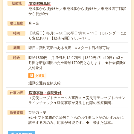
東京都豊島区
勤務地
池袋駅から徒歩8分／東池袋駅から徒歩3分／東池袋四丁目駅
から徒歩9分
月～金
曜日頻度
【就業日】毎月6～20日の平日/月10～11日（カレンダーによ
時間
り変動あり）【勤務時間】9:00～17…
即日～契約更新のある長期 ※スタート日相談可能
期間
時給1850円 月収例:約12.9万円（1850円×7h×10日）※3ヶ
時給
月間は研修期間のため時給1700円となります。★社会保険加
入対象外
交通費
通勤交通費全額支給
医療事務・病院受付
仕事内容
＜労災レセプトチェック＆事務＞▼労災電子レセプトのオン
ラインチェック▼確認事項が発生した際の医療機関…
英語力不要
応募資格
■レセプト業務のご経験こちらのお仕事は下記のいずれかに
該当する方のみ、応募が可能です。◆世帯または本…