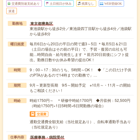
交通費別途支給あり
土日祝日が休み
残業なし
WEB登録OK
派遣
東京都豊島区
勤務地
東池袋駅から徒歩2分／東池袋四丁目駅から徒歩4分／池袋駅
から徒歩8分
毎月6日から20日の平日の間で週3～5日 ＊毎月5日＆21日
曜日頻度
（土日の場合はその前の平日）で、予習・復習の出社も可
能…時間自由・給与発生します ＊前月20日前後にシフト提
出。勤務日数やお休み希望の提出OK！
9：00～17：30のうち、5時間～OK！ ◆「この日だけ子供
時間
のPTAがあるので14時までの勤務で」…
9月～更新型長期 9/5～開始予定 ※10月～・11月～の開始
期間
もご相談ください！
時給1750円～ ＊研修中時給1700円 ◆月収例：52,500円
時給
（時給1750円×1日5時間×6日間勤務の場合）
交通費
通勤交通費全額支給（当社規定あり）、自転車通勤手当あり
（当社規定あり）
医療事務・病院受付
仕事内容