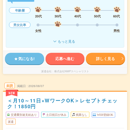
年齢層
20代
30代
40代
50代
60代
男女比率
女性
男性
もっと見る
気になる!
応募へ進む
詳しく見る
派遣会社
株式会社NMPスペシャリスト
未読
掲載日
2026/08/07
NEW
＜月10～11日×WワークOK＞レセプトチェッ
ク！1850円
交通費別途支給あり
土日祝日が休み
残業なし
WEB登録OK
派遣