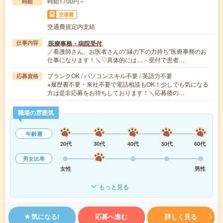
時給1700円～
時給
交通費
交通費規定内支給
医療事務・病院受付
仕事内容
／看護師さん、お医者さんの“縁の下の力持ち”医療事務のお
仕事になります！＼▽具体的には…・受付で患者…
ブランクOK / パソコンスキル不要 / 英語力不要
応募資格
※履歴書不要・来社不要で電話相談もOK！少しでも気になる
方は是非応募をお待ちしております！＼応募後の…
職場の雰囲気
年齢層
20代
30代
40代
50代
60代
男女比率
女性
男性
もっと見る
気になる!
応募へ進む
詳しく見る