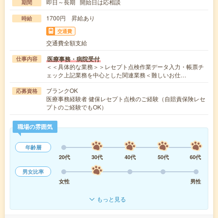
即日～長期 開始日は応相談
期間
1700円 昇給あり
時給
交通費
交通費全額支給
医療事務・病院受付
仕事内容
＜＜具体的な業務＞＞レセプト点検作業データ入力・帳票チ
ェック上記業務を中心とした関連業務＜難しいお仕…
ブランクOK
応募資格
医療事務経験者 健保レセプト点検のご経験（自賠責保険レセ
プトのご経験でもOK）
職場の雰囲気
年齢層
20代
30代
40代
50代
60代
男女比率
女性
男性
もっと見る