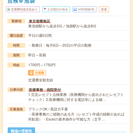
点検＠池袋
交通費別途支給あり
土日祝日が休み
WEB登録OK
派遣
東京都豊島区
勤務地
東池袋駅から徒歩3分／池袋駅から徒歩8分
平日の週5日間
曜日頻度
・勤務日：毎月6日～20日の平日の勤務
時間
即日～長期
期間
1700円～1750円
時給
交通費
交通費全額支給
医療事務・病院受付
仕事内容
1.労災レセプト点検業務（医療機関から提出されたレセプト
チェック）2.医療機関に対する電話等による確…
ブランクOK / 英語力不要
応募資格
・医療事務のご経験のある方（レセプト作成の経験があれば
尚歓迎）・Excelの基本操作が可能な方（文字…
職場の雰囲気