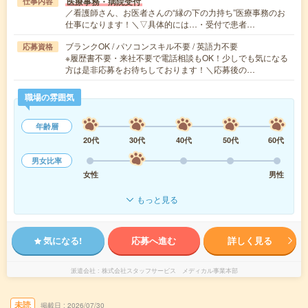
医療事務・病院受付
仕事内容
／看護師さん、お医者さんの“縁の下の力持ち”医療事務のお
仕事になります！＼▽具体的には…・受付で患者…
ブランクOK / パソコンスキル不要 / 英語力不要
応募資格
※履歴書不要・来社不要で電話相談もOK！少しでも気になる
方は是非応募をお待ちしております！＼応募後の…
職場の雰囲気
年齢層
20代
30代
40代
50代
60代
男女比率
女性
男性
もっと見る
気になる!
応募へ進む
詳しく見る
派遣会社
株式会社スタッフサービス メディカル事業本部
未読
掲載日
2026/07/30