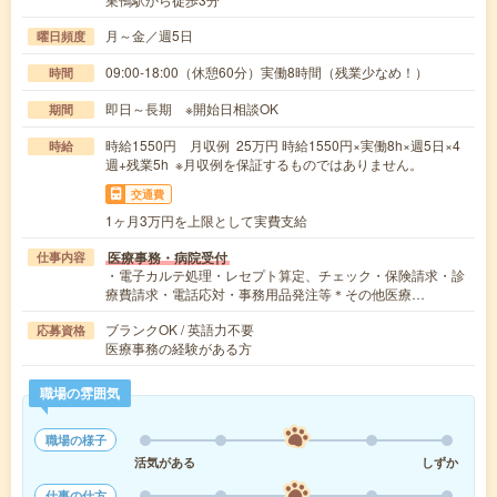
月～金／週5日
曜日頻度
09:00-18:00（休憩60分）実働8時間（残業少なめ！）
時間
即日～長期 ※開始日相談OK
期間
時給1550円 月収例 25万円 時給1550円×実働8h×週5日×4
時給
週+残業5h ※月収例を保証するものではありません。
交通費
1ヶ月3万円を上限として実費支給
医療事務・病院受付
仕事内容
・電子カルテ処理・レセプト算定、チェック・保険請求・診
療費請求・電話応対・事務用品発注等＊その他医療…
ブランクOK / 英語力不要
応募資格
医療事務の経験がある方
職場の雰囲気
職場の様子
活気がある
しずか
仕事の仕方