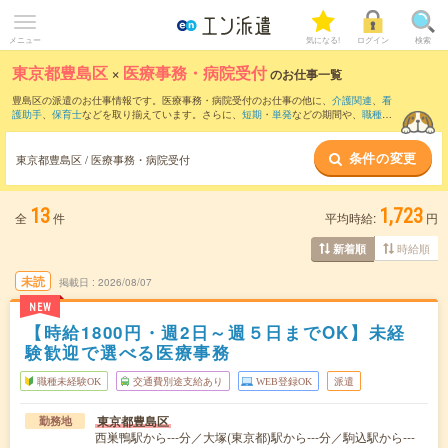
メニュー
気になる!
ログイン
検索
東京都豊島区
×
医療事務・病院受付
のお仕事一覧
豊島区の派遣のお仕事情報です。医療事務・病院受付のお仕事の他に、
介護関連
、
看
護助手
、
保育士
などを取り揃えています。さらに、
短期
・
単発
などの期間や、
職種未
経験OK
などのこだわり条件で絞り込んでいただけます。職種辞典：
医療事務・病院受
付のお仕事とは？とは？
条件の変更
東京都豊島区 / 医療事務・病院受付
13
1,723
全
件
平均時給:
円
時給順
新着順
未読
掲載日
2026/08/07
NEW
【時給1800円・週2日～週５日までOK】未経
験歓迎で選べる医療事務
職種未経験OK
交通費別途支給あり
WEB登録OK
派遣
東京都豊島区
勤務地
西巣鴨駅から---分／大塚(東京都)駅から---分／駒込駅から---