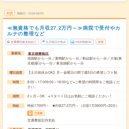
未読
掲載日
2026/08/03
≪無資格でも月収27.2万円～≫病院で受付やカ
ルテの整理など
交通費別途支給あり
土日祝日が休み
WEB登録OK
派遣
東京都豊島区
勤務地
池袋駅から---分／巣鴨駅から---分／駒込駅から---分／大塚(東
京都)駅から---分／東池袋駅から---分
【土日祝休みOK】月～金曜日の間で週5日の希望シフト制
曜日頻度
8:00～17:009:00～18:00など※ご希望の時間帯をご相談くだ
時間
さい。
2ヶ月～OK ※スタート日はお気軽にご相談ください！
期間
時給1700円～ ■月収27.2万円～（日収1万3600円×20日）
時給
交通費
交通費規定内支給