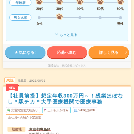
年齢層
20代
30代
40代
50代
60代
男女比率
女性
男性
もっと見る
気になる!
応募へ進む
詳しく見る
派遣会社
株式会社ユビキタス
未読
掲載日
2026/08/06
NEW
【社員前提】想定年収300万円～！残業ほぼな
し＊駅チカ＊大手医療機関で医療事務
交通費別途支給あり
土日祝日が休み
WEB登録OK
正社員への紹介予定派遣
東京都豊島区
勤務地
巣鴨駅から徒歩3分