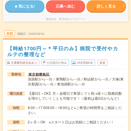
気になる!
応募へ進む
詳しく見る
派遣会社
株式会社コスモメーツ
未読
掲載日
2026/08/04
【時給1700円～＊平日のみ】病院で受付やカ
ルテの整理など
交通費別途支給あり
土日祝日が休み
WEB登録OK
派遣
東京都豊島区
勤務地
池袋駅から---分／巣鴨駅から---分／駒込駅から---分／大塚(東
京都)駅から---分／東池袋駅から---分
【週3日～OK】月～金曜日で希望シフト制 ※徐々に勤務回数
曜日頻度
を増やしていくことも可能です！（最初は週3日からなど）
8:00～17:009:00～18:00など※ご希望の時間帯をご相談くだ
時間
さい。
2ヶ月～OK ※スタート日はお気軽にご相談ください！
期間