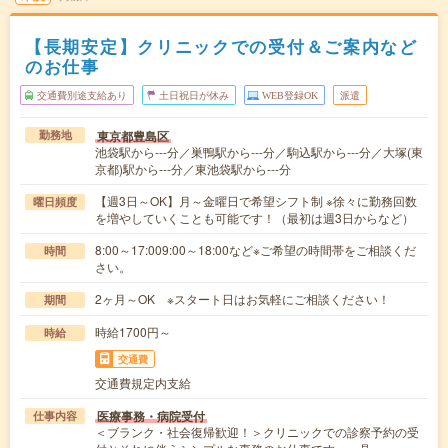
【長期安定】クリニックでの受付＆ご案内など
のお仕事
交通費別途支給あり
土日祝日が休み
WEB登録OK
派遣
東京都豊島区
勤務地
池袋駅から---分／巣鴨駅から---分／駒込駅から---分／大塚(東
京都)駅から---分／東池袋駅から---分
【週3日～OK】月～金曜日で希望シフト制 ※徐々に勤務回数
曜日頻度
を増やしていくことも可能です！（最初は週3日からなど）
8:00～17:009:00～18:00など※ご希望の時間帯をご相談くだ
時間
さい。
2ヶ月～OK ※スタート日はお気軽にご相談ください！
期間
時給1700円～
時給
交通費
交通費規定内支給
医療事務・病院受付
仕事内容
＜ブランク・社会復帰歓迎！＞クリニックでの診察予約の受