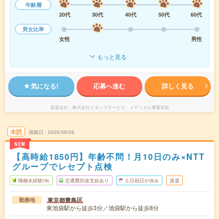
年齢層
20代
30代
40代
50代
60代
男女比率
女性
男性
もっと見る
気になる!
応募へ進む
詳しく見る
派遣会社
株式会社スタッフサービス メディカル事業本部
未読
掲載日
2026/08/06
NEW
【高時給1850円】年齢不問！月10日のみ×NTT
グループでレセプト点検
職種未経験OK
交通費別途支給あり
土日祝日が休み
派遣
東京都豊島区
勤務地
東池袋駅から徒歩3分／池袋駅から徒歩8分