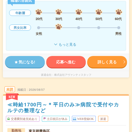
職場の雰囲気
年齢層
20代
30代
40代
50代
60代
男女比率
女性
男性
もっと見る
気になる!
応募へ進む
詳しく見る
派遣会社
株式会社アヴァンティスタッフ
未読
掲載日
2026/08/07
NEW
≪時給1700円～＊平日のみ≫病院で受付やカ
ルテの整理など
交通費別途支給あり
土日祝日が休み
WEB登録OK
派遣
東京都豊島区
勤務地