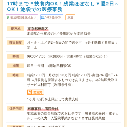
17時まで＊扶養内OK！残業ほぼなし▼週2日～
OK！池袋での医療事務
交通費別途支給あり
WEB登録OK
派遣
東京都豊島区
勤務地
池袋駅から徒歩7分／要町駅から徒歩12分
月～金・土／週2～5日の間で選択可 ※必ず勤務する曜日：
曜日頻度
水・土
09:00-17:00（休憩60分）実働7時間（残業少なめ！）
時間
即日～長期 ※開始日相談OK
期間
時給1700円 月収例 23万円 時給1700円×実働7h×週5日×4
時給
週 ※月収例を保証するものではありません。※給与即受取り
サービス利用可（利用条件有）
交通費
1ヶ月3万円を上限として実費支給
医療事務・病院受付
仕事内容
地域密着の総合病院でのお仕事です・患者様の受付・電子カ
ルテへの入力・入退院手続きなど＊まずは受付業務…
ブランクOK / 英語力不要