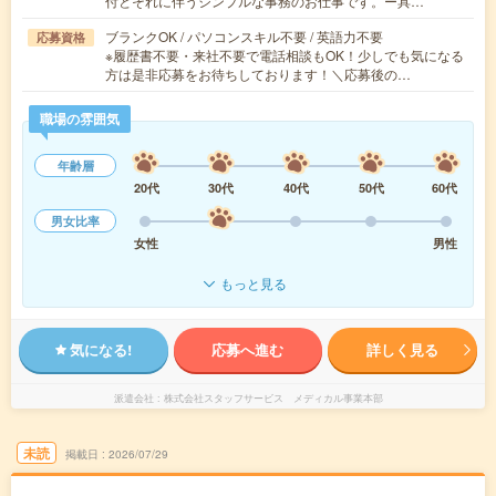
付とそれに伴うシンプルな事務のお仕事です。ー具…
ブランクOK / パソコンスキル不要 / 英語力不要
応募資格
※履歴書不要・来社不要で電話相談もOK！少しでも気になる
方は是非応募をお待ちしております！＼応募後の…
職場の雰囲気
年齢層
20代
30代
40代
50代
60代
男女比率
女性
男性
もっと見る
気になる!
応募へ進む
詳しく見る
派遣会社
株式会社スタッフサービス メディカル事業本部
未読
掲載日
2026/07/29