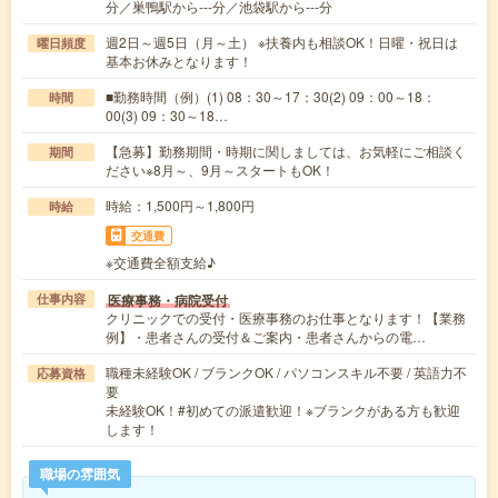
分／巣鴨駅から---分／池袋駅から---分
週2日～週5日（月～土） ※扶養内も相談OK！日曜・祝日は
曜日頻度
基本お休みとなります！
■勤務時間（例）(1) 08：30～17：30(2) 09：00～18：
時間
00(3) 09：30～18…
【急募】勤務期間・時期に関しましては、お気軽にご相談く
期間
ださい※8月～、9月～スタートもOK！
時給：1,500円～1,800円
時給
交通費
※交通費全額支給♪
医療事務・病院受付
仕事内容
クリニックでの受付・医療事務のお仕事となります！【業務
例】・患者さんの受付＆ご案内・患者さんからの電…
職種未経験OK / ブランクOK / パソコンスキル不要 / 英語力不
応募資格
要
未経験OK！#初めての派遣歓迎！※ブランクがある方も歓迎
します！
職場の雰囲気