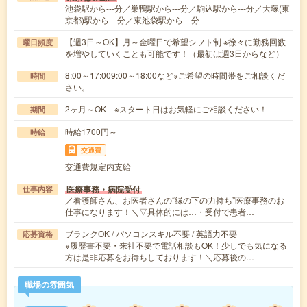
池袋駅から---分／巣鴨駅から---分／駒込駅から---分／大塚(東
京都)駅から---分／東池袋駅から---分
【週3日～OK】月～金曜日で希望シフト制 ※徐々に勤務回数
曜日頻度
を増やしていくことも可能です！（最初は週3日からなど）
8:00～17:009:00～18:00など※ご希望の時間帯をご相談くだ
時間
さい。
2ヶ月～OK ※スタート日はお気軽にご相談ください！
期間
時給1700円～
時給
交通費
交通費規定内支給
医療事務・病院受付
仕事内容
／看護師さん、お医者さんの“縁の下の力持ち”医療事務のお
仕事になります！＼▽具体的には…・受付で患者…
ブランクOK / パソコンスキル不要 / 英語力不要
応募資格
※履歴書不要・来社不要で電話相談もOK！少しでも気になる
方は是非応募をお待ちしております！＼応募後の…
職場の雰囲気