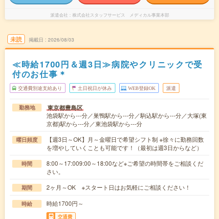
派遣会社
株式会社スタッフサービス メディカル事業本部
未読
掲載日
2026/08/03
≪時給1700円＆週3日≫病院やクリニックで受
付のお仕事＊
交通費別途支給あり
土日祝日が休み
WEB登録OK
派遣
東京都豊島区
勤務地
池袋駅から---分／巣鴨駅から---分／駒込駅から---分／大塚(東
京都)駅から---分／東池袋駅から---分
【週3日～OK】月～金曜日で希望シフト制 ※徐々に勤務回数
曜日頻度
を増やしていくことも可能です！（最初は週3日からなど）
8:00～17:009:00～18:00など※ご希望の時間帯をご相談くだ
時間
さい。
2ヶ月～OK ※スタート日はお気軽にご相談ください！
期間
時給1700円～
時給
交通費