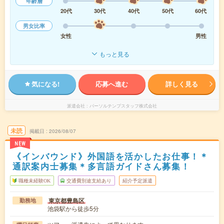
年齢層
20代
30代
40代
50代
60代
男女比率
女性
男性
もっと見る
気になる!
応募へ進む
詳しく見る
派遣会社
パーソルテンプスタッフ株式会社
未読
掲載日
2026/08/07
NEW
《インバウンド》外国語を活かしたお仕事！＊
通訳案内士募集＊多言語ガイドさん募集！
職種未経験OK
交通費別途支給あり
紹介予定派遣
東京都豊島区
勤務地
池袋駅から徒歩5分