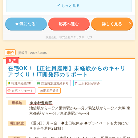
もっと見る
気になる!
応募へ進む
詳しく見る
派遣会社
株式会社スタッフサービス
未読
掲載日
2026/08/05
NEW
在宅OK！【正社員雇用】未経験からのキャリ
アづくり！IT開発部のサポート
職種未経験OK
交通費別途支給あり
土日祝日が休み
在宅・リモート
無期雇用派遣
東京都豊島区
勤務地
池袋駅から---分／巣鴨駅から---分／駒込駅から---分／大塚(東
京都)駅から---分／東池袋駅から---分
〔週5日〕月～金 ◆土日祝休み ◆プライベートも大切にで
曜日頻度
きる完全週休2日制！
9：00～18：00（休憩12：00～13：00）※配属先により異な