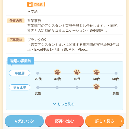
交通費
▼支給
営業事務
仕事内容
営業部門のアシスタント業務全般をお任せします。・顧客、
社内との定期的なコミュニケーション・SAP関連…
ブランクOK
応募資格
・営業アシスタントまたは関連する事務職の実務経験2年以
上・Excel中級レベル（SUMIF、Vloo…
職場の雰囲気
年齢層
20代
30代
40代
50代
60代
男女比率
女性
男性
もっと見る
気になる!
応募へ進む
詳しく見る