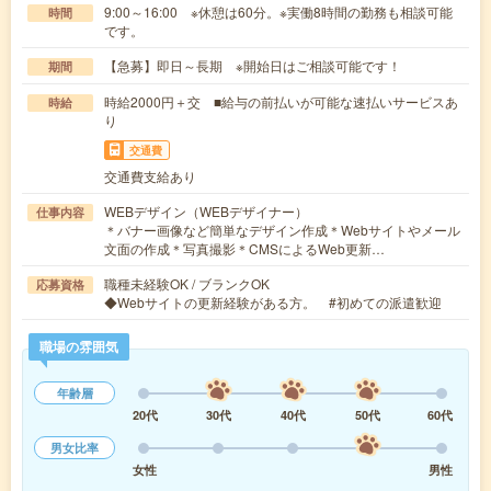
9:00～16:00 ※休憩は60分。※実働8時間の勤務も相談可能
時間
です。
【急募】即日～長期 ※開始日はご相談可能です！
期間
時給2000円＋交 ■給与の前払いが可能な速払いサービスあ
時給
り
交通費
交通費支給あり
WEBデザイン（WEBデザイナー）
仕事内容
＊バナー画像など簡単なデザイン作成＊Webサイトやメール
文面の作成＊写真撮影＊CMSによるWeb更新…
職種未経験OK / ブランクOK
応募資格
◆Webサイトの更新経験がある方。 #初めての派遣歓迎
職場の雰囲気
年齢層
20代
30代
40代
50代
60代
男女比率
女性
男性