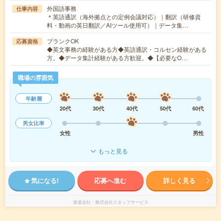
外国語事務
仕事内容
＊英語通訳（海外拠点との定例会議対応）｜翻訳（研修資
料・動画の英日翻訳／AIツール使用可）｜データ集…
ブランクOK
応募資格
◆英文事務の経験がある方◆英語通訳・コルセン経験がある
方。◆データ集計経験がある方歓迎。◆【必要なO…
職場の雰囲気
年齢層
20代
30代
40代
50代
60代
男女比率
女性
男性
もっと見る
気になる!
応募へ進む
詳しく見る
派遣会社
株式会社スタッフサービス