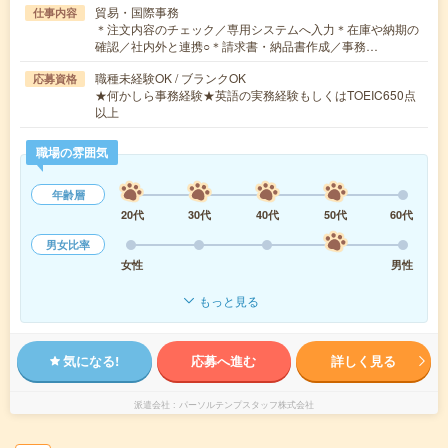
貿易・国際事務
仕事内容
＊注文内容のチェック／専用システムへ入力＊在庫や納期の
確認／社内外と連携○＊請求書・納品書作成／事務…
職種未経験OK / ブランクOK
応募資格
★何かしら事務経験★英語の実務経験もしくはTOEIC650点
以上
職場の雰囲気
年齢層
20代
30代
40代
50代
60代
男女比率
女性
男性
もっと見る
気になる!
応募へ進む
詳しく見る
派遣会社
パーソルテンプスタッフ株式会社