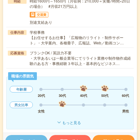
時給1600円～1650円（月収例：210,000＝実働7時間×20日
時給
の場合） #月収21万円以上
交通費
別途支給あり
学校事務
仕事内容
【お任せするお仕事】「広報物のリライト・制作サポー
ト」・大学案内、各種冊子、広報誌、Web／動画コン…
ブランクOK / 英語力不要
応募資格
・大学あるいは一般企業等にてリライト業務や制作物作成経
験のある方・事務経験３年以上・基本的なビジネス…
職場の雰囲気
年齢層
20代
30代
40代
50代
60代
男女比率
女性
男性
もっと見る