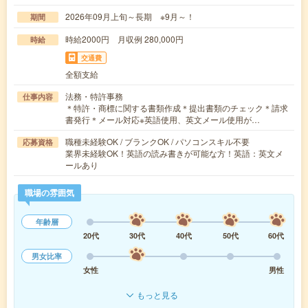
2026年09月上旬～長期 ※9月～！
期間
時給2000円 月収例 280,000円
時給
交通費
全額支給
法務・特許事務
仕事内容
＊特許・商標に関する書類作成＊提出書類のチェック＊請求
書発行＊メール対応※英語使用、英文メール使用が…
職種未経験OK / ブランクOK / パソコンスキル不要
応募資格
業界未経験OK！英語の読み書きが可能な方！英語：英文メ
ールあり
職場の雰囲気
年齢層
20代
30代
40代
50代
60代
男女比率
女性
男性
もっと見る