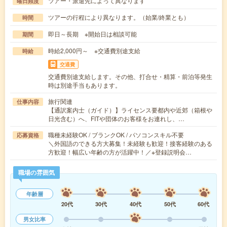
ツアー・派遣先によって異なります
曜日頻度
ツアーの行程により異なります。（始業/終業とも）
時間
即日～長期 ※開始日は相談可能
期間
時給2,000円～ ※交通費別途支給
時給
交通費
交通費別途支給します。その他、打合せ・精算・前泊等発生
時は別途手当もあります。
旅行関連
仕事内容
【通訳案内士（ガイド）】ライセンス要都内や近郊（箱根や
日光含む）へ、FITや団体のお客様をお連れし、…
職種未経験OK / ブランクOK / パソコンスキル不要
応募資格
＼外国語のできる方大募集！未経験も歓迎！接客経験のある
方歓迎！幅広い年齢の方が活躍中！／※登録説明会…
職場の雰囲気
年齢層
20代
30代
40代
50代
60代
男女比率