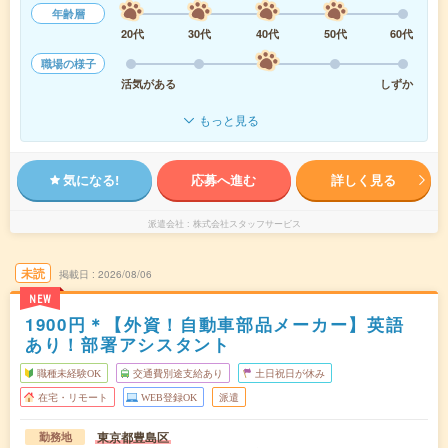
年齢層
20代
30代
40代
50代
60代
職場の様子
活気がある
しずか
もっと見る
気になる!
応募へ進む
詳しく見る
派遣会社
株式会社スタッフサービス
未読
掲載日
2026/08/06
NEW
1900円＊【外資！自動車部品メーカー】英語
あり！部署アシスタント
職種未経験OK
交通費別途支給あり
土日祝日が休み
在宅・リモート
WEB登録OK
派遣
東京都豊島区
勤務地