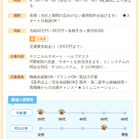
時間
る
長期（当社と期間の定めのない雇用契約を結びます） ◆ス
期間
タート日相談OK！
月給22万円～55万円＋各種手当＋賞与年2回
時給
交通費
交通費支給あり（月5万円まで）
テクニカルサポート・ヘルプデスク
仕事内容
IT開発部の支援、サポートを担当頂きます。１）システムの
問合せ対応・5つのシステム、 3 つの申請の…
職種未経験OK / ブランクOK / 英語力不要
応募資格
【高卒以上／完全未経験OK】既卒・第二新卒も積極採用！
異職種からの活躍チャンス＊★コミュニケーション…
職場の雰囲気
年齢層
20代
30代
40代
50代
60代
男女比率
女性
男性