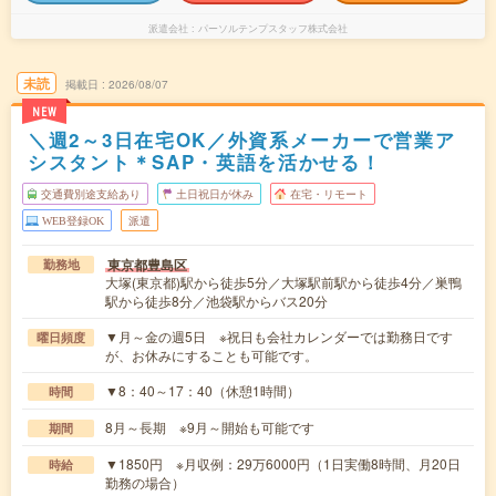
派遣会社
パーソルテンプスタッフ株式会社
未読
掲載日
2026/08/07
NEW
＼週2～3日在宅OK／外資系メーカーで営業ア
シスタント＊SAP・英語を活かせる！
交通費別途支給あり
土日祝日が休み
在宅・リモート
WEB登録OK
派遣
東京都豊島区
勤務地
大塚(東京都)駅から徒歩5分／大塚駅前駅から徒歩4分／巣鴨
駅から徒歩8分／池袋駅からバス20分
▼月～金の週5日 ※祝日も会社カレンダーでは勤務日です
曜日頻度
が、お休みにすることも可能です。
▼8：40～17：40（休憩1時間）
時間
8月～長期 ※9月～開始も可能です
期間
▼1850円 ※月収例：29万6000円（1日実働8時間、月20日
時給
勤務の場合）