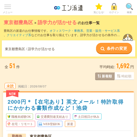
メニュー
気になる!
ログイン
検索
東京都豊島区
×
語学力が活かせる
のお仕事一覧
豊島区の派遣のお仕事情報です。
オフィスワーク・事務系
、
営業・販売・サービス系
、
クリエイティブ系
などのお仕事を取り揃えています。語学力が活かせるの条件の他
に、
交通費別途支給あり
、
職種未経験OK
、
友だちと一緒の応募OK
などのこだわり条
件も取り揃えています。
条件の変更
東京都豊島区 / 語学力が活かせる
51
1,692
全
件
平均時給:
円
時給順
新着順
未読
掲載日
2026/08/07
NEW
2000円＊【在宅あり】英文メール！特許取得
にかかわる書類作成など！池袋
職種未経験OK
交通費別途支給あり
土日祝日が休み
在宅・リモート
WEB登録OK
派遣
東京都豊島区
勤務地