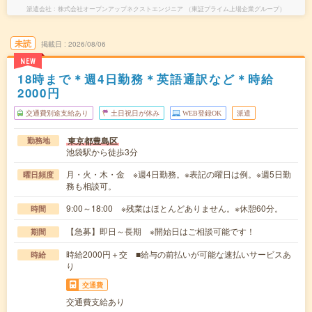
派遣会社
株式会社オープンアップネクストエンジニア （東証プライム上場企業グループ）
未読
掲載日
2026/08/06
NEW
18時まで＊週4日勤務＊英語通訳など＊時給
2000円
交通費別途支給あり
土日祝日が休み
WEB登録OK
派遣
東京都豊島区
勤務地
池袋駅から徒歩3分
月・火・木・金 ※週4日勤務。※表記の曜日は例。※週5日勤
曜日頻度
務も相談可。
9:00～18:00 ※残業はほとんどありません。※休憩60分。
時間
【急募】即日～長期 ※開始日はご相談可能です！
期間
時給2000円＋交 ■給与の前払いが可能な速払いサービスあ
時給
り
交通費
交通費支給あり