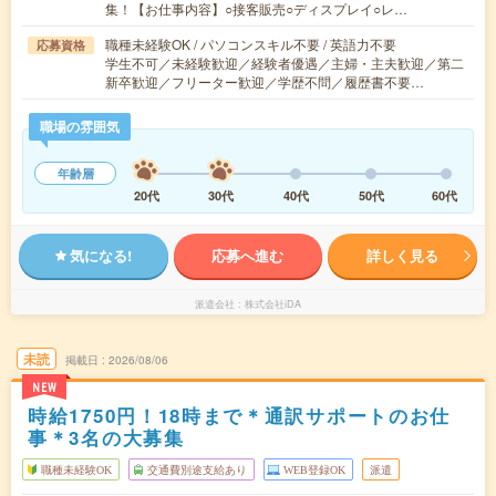
集！【お仕事内容】○接客販売○ディスプレイ○レ…
職種未経験OK / パソコンスキル不要 / 英語力不要
応募資格
学生不可／未経験歓迎／経験者優遇／主婦・主夫歓迎／第二
新卒歓迎／フリーター歓迎／学歴不問／履歴書不要…
職場の雰囲気
年齢層
20代
30代
40代
50代
60代
気になる!
応募へ進む
詳しく見る
派遣会社
株式会社iDA
未読
掲載日
2026/08/06
NEW
時給1750円！18時まで＊通訳サポートのお仕
事＊3名の大募集
職種未経験OK
交通費別途支給あり
WEB登録OK
派遣