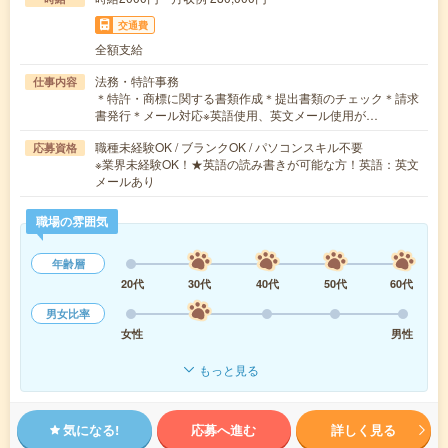
交通費
全額支給
法務・特許事務
仕事内容
＊特許・商標に関する書類作成＊提出書類のチェック＊請求
書発行＊メール対応※英語使用、英文メール使用が…
職種未経験OK / ブランクOK / パソコンスキル不要
応募資格
※業界未経験OK！★英語の読み書きが可能な方！英語：英文
メールあり
職場の雰囲気
年齢層
20代
30代
40代
50代
60代
男女比率
女性
男性
もっと見る
気になる!
応募へ進む
詳しく見る