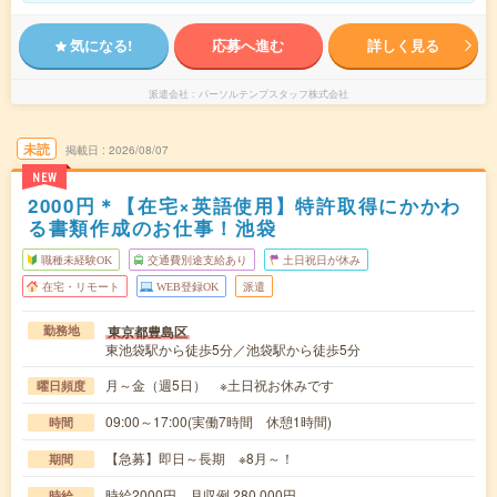
気になる!
応募へ進む
詳しく見る
派遣会社
パーソルテンプスタッフ株式会社
未読
掲載日
2026/08/07
NEW
2000円＊【在宅×英語使用】特許取得にかかわ
る書類作成のお仕事！池袋
職種未経験OK
交通費別途支給あり
土日祝日が休み
在宅・リモート
WEB登録OK
派遣
東京都豊島区
勤務地
東池袋駅から徒歩5分／池袋駅から徒歩5分
月～金（週5日） ※土日祝お休みです
曜日頻度
09:00～17:00(実働7時間 休憩1時間)
時間
【急募】即日～長期 ※8月～！
期間
時給2000円 月収例 280,000円
時給