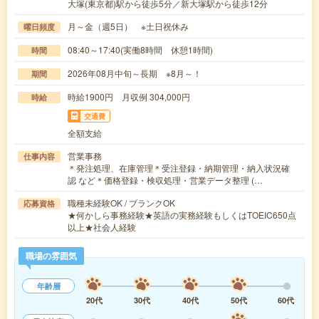
大塚(東京都)駅から徒歩5分／新大塚駅から徒歩12分
月～金（週5日） ※土日祝休み
曜日頻度
08:40～17:40(実働8時間 休憩1時間)
時間
2026年08月中旬～長期 ※8月～！
期間
時給1900円 月収例 304,000円
時給
交通費
全額支給
営業事務
仕事内容
＊発注処理、在庫管理＊受注登録・納期管理・納入状況確
認 など＊価格登録・検収処理・営業データ整理 (…
職種未経験OK / ブランクOK
応募資格
★何かしら事務経験★英語の実務経験もしくはTOEIC650点
以上★社会人経験
職場の雰囲気
年齢層
20代
30代
40代
50代
60代