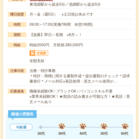
東池袋駅から徒歩5分／池袋駅から徒歩5分
月～金（週5日） ※土日祝お休みです
曜日頻度
09:00～17:00(実働7時間 休憩1時間)
時間
【急募】即日～長期 ※8月～！
期間
時給2000円 月収例 280,000円
時給
交通費
全額支給
法務・特許事務
仕事内容
＊特許・商標に関する書類作成＊提出書類のチェック＊請求
書発行＊メール対応※英語使用：英文メール使用が…
職種未経験OK / ブランクOK / パソコンスキル不要
応募資格
※業界未経験OK！★英語の読み書きが可能な方！★英語：英
文メールあり
職場の雰囲気
年齢層
20代
30代
40代
50代
60代