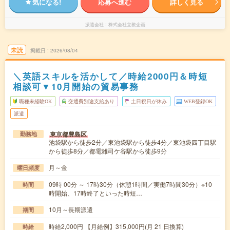
気になる!
応募へ進む
詳しく見る
派遣会社
株式会社立教企画
未読
掲載日
2026/08/04
＼英語スキルを活かして／時給2000円＆時短
相談可▼10月開始の貿易事務
職種未経験OK
交通費別途支給あり
土日祝日が休み
WEB登録OK
派遣
東京都豊島区
勤務地
池袋駅から徒歩2分／東池袋駅から徒歩4分／東池袋四丁目駅
から徒歩8分／都電雑司ケ谷駅から徒歩9分
月～金
曜日頻度
09時 00分 ～ 17時30分（休憩1時間／実働7時間30分）※10
時間
時開始、17時終了といった時短…
10月～長期派遣
期間
時給2,000円 【月給例】315,000円(月 21 日換算)
時給