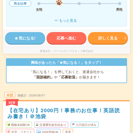
男女比率
女性
男性
もっと見る
気になる!
応募へ進む
詳しく見る
派遣会社
パーソルテンプスタッフ株式会社
興味があったら「★気になる！」をタップ！
「気になる！」を押しておくと、派遣会社から
「面談確約」
や
「応募歓迎」
が届きます！
未読
掲載日
2026/08/07
NEW
【在宅あり】2000円！事務のお仕事！英語読
み書き！＠池袋
職種未経験OK
交通費別途支給あり
土日祝日が休み
在宅・リモート
WEB登録OK
派遣