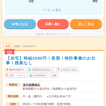
女性
男性
もっと見る
気になる!
応募へ進む
詳しく見る
派遣会社
株式会社ティーシーエイ
未読
掲載日
2026/08/07
NEW
【在宅】時給2000円！長期！特許事務のお仕
事！残業なし
職種未経験OK
交通費別途支給あり
土日祝日が休み
在宅・リモート
WEB登録OK
派遣
東京都豊島区
勤務地
東池袋駅から徒歩5分／池袋駅から徒歩5分
月～金（週5日） ※土日祝お休みです
曜日頻度
09:00～17:00(実働7時間 休憩1時間)
時間