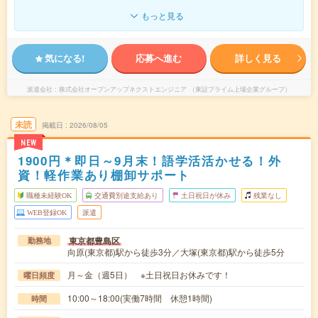
もっと見る
気になる!
応募へ進む
詳しく見る
派遣会社
株式会社オープンアップネクストエンジニア （東証プライム上場企業グループ）
未読
掲載日
2026/08/05
NEW
1900円＊即日～9月末！語学活活かせる！外
資！軽作業あり棚卸サポート
職種未経験OK
交通費別途支給あり
土日祝日が休み
残業なし
WEB登録OK
派遣
東京都豊島区
勤務地
向原(東京都)駅から徒歩3分／大塚(東京都)駅から徒歩5分
月～金（週5日） ※土日祝日お休みです！
曜日頻度
10:00～18:00(実働7時間 休憩1時間)
時間