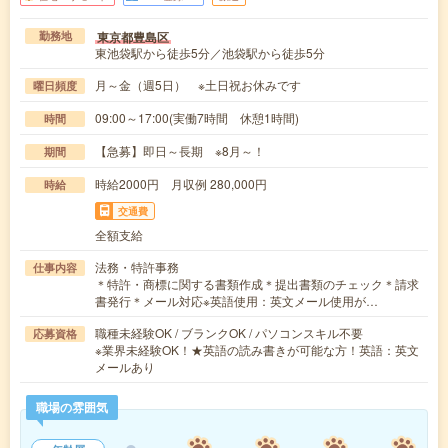
東京都豊島区
勤務地
東池袋駅から徒歩5分／池袋駅から徒歩5分
月～金（週5日） ※土日祝お休みです
曜日頻度
09:00～17:00(実働7時間 休憩1時間)
時間
【急募】即日～長期 ※8月～！
期間
時給2000円 月収例 280,000円
時給
交通費
全額支給
法務・特許事務
仕事内容
＊特許・商標に関する書類作成＊提出書類のチェック＊請求
書発行＊メール対応※英語使用：英文メール使用が…
職種未経験OK / ブランクOK / パソコンスキル不要
応募資格
※業界未経験OK！★英語の読み書きが可能な方！英語：英文
メールあり
職場の雰囲気