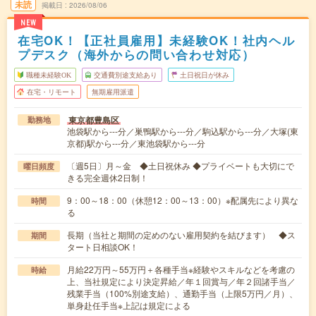
未読
掲載日
2026/08/06
NEW
在宅OK！【正社員雇用】未経験OK！社内ヘル
プデスク（海外からの問い合わせ対応）
職種未経験OK
交通費別途支給あり
土日祝日が休み
在宅・リモート
無期雇用派遣
東京都豊島区
勤務地
池袋駅から---分／巣鴨駅から---分／駒込駅から---分／大塚(東
京都)駅から---分／東池袋駅から---分
〔週5日〕月～金 ◆土日祝休み ◆プライベートも大切にで
曜日頻度
きる完全週休2日制！
9：00～18：00（休憩12：00～13：00）※配属先により異な
時間
る
長期（当社と期間の定めのない雇用契約を結びます） ◆ス
期間
タート日相談OK！
月給22万円～55万円＋各種手当※経験やスキルなどを考慮の
時給
上、当社規定により決定昇給／年１回賞与／年２回諸手当／
残業手当（100%別途支給）、通勤手当（上限5万円／月）、
単身赴任手当※上記は規定による