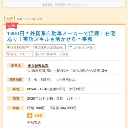
派遣会社
株式会社アージスジャパン
未読
掲載日
2026/08/06
NEW
1900円＊外資系自動車メーカーで活躍！在宅
あり！英語スキルも活かせる＊事務
職種未経験OK
交通費別途支給あり
土日祝日が休み
在宅・リモート
WEB登録OK
派遣
東京都豊島区
勤務地
大塚(東京都)駅から徒歩5分／新大塚駅から徒歩12分
月～金（週5日） ※土日祝休み
曜日頻度
08:40～17:40(実働8時間 休憩1時間)
時間
2026年09月上旬～長期 ※9月～！
期間
時給1900円 月収例 304,000円
時給
交通費
全額支給