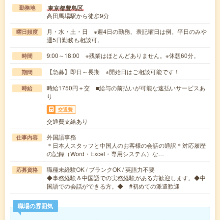
東京都豊島区
勤務地
高田馬場駅から徒歩9分
月・水・土・日 ※週4日の勤務。表記曜日は例。平日のみや
曜日頻度
週5日勤務も相談可。
9:00～18:00 ※残業はほとんどありません。※休憩60分。
時間
【急募】即日～長期 ※開始日はご相談可能です！
期間
時給1750円＋交 ■給与の前払いが可能な速払いサービスあ
時給
り
交通費
交通費支給あり
外国語事務
仕事内容
＊日本人スタッフと中国人のお客様の会話の通訳＊対応履歴
の記録（Word・Excel・専用システム）な…
職種未経験OK / ブランクOK / 英語力不要
応募資格
◆事務経験＆中国語での実務経験がある方歓迎します。◆中
国語での会話ができる方。◆ #初めての派遣歓迎
職場の雰囲気