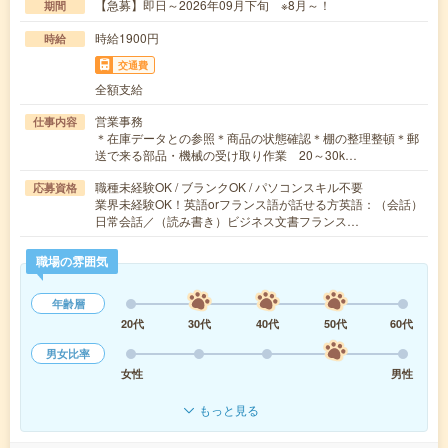
【急募】即日～2026年09月下旬 ※8月～！
期間
時給1900円
時給
交通費
全額支給
営業事務
仕事内容
＊在庫データとの参照＊商品の状態確認＊棚の整理整頓＊郵
送で来る部品・機械の受け取り作業 20～30k…
職種未経験OK / ブランクOK / パソコンスキル不要
応募資格
業界未経験OK！英語orフランス語が話せる方英語：（会話）
日常会話／（読み書き）ビジネス文書フランス…
職場の雰囲気
年齢層
20代
30代
40代
50代
60代
男女比率
女性
男性
もっと見る