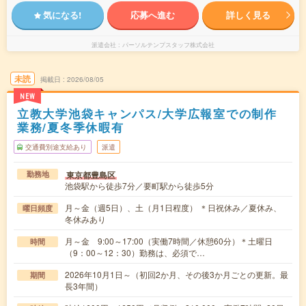
気になる!
応募へ進む
詳しく見る
派遣会社
パーソルテンプスタッフ株式会社
未読
掲載日
2026/08/05
NEW
立教大学池袋キャンパス/大学広報室での制作
業務/夏冬季休暇有
交通費別途支給あり
派遣
東京都豊島区
勤務地
池袋駅から徒歩7分／要町駅から徒歩5分
月～金（週5日）、土（月1日程度） ＊日祝休み／夏休み、
曜日頻度
冬休みあり
月～金 9:00～17:00（実働7時間／休憩60分）＊土曜日
時間
（9：00～12：30）勤務は、必須で…
2026年10月1日～（初回2か月、その後3か月ごとの更新。最
期間
長3年間）