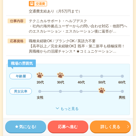
交通費
交通費支給あり（月5万円まで）
テクニカルサポート・ヘルプデスク
仕事内容
・社内の海外拠点ユーザーからの問い合わせ対応・他部門へ
のエスカレーション・エスカレーション後に返答が…
職種未経験OK / ブランクOK / 英語力不要
応募資格
【高卒以上／完全未経験OK】既卒・第二新卒も積極採用！
異職種からの活躍チャンス＊★コミュニケーション…
職場の雰囲気
年齢層
20代
30代
40代
50代
60代
男女比率
女性
男性
もっと見る
気になる!
応募へ進む
詳しく見る