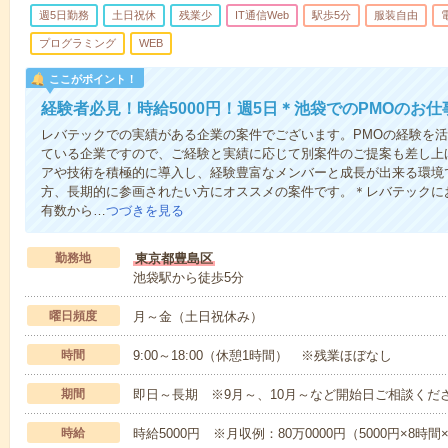
週5日勤務
土日祝休
残業少
IT通信Web
駅歩5分
服装自由
プログラミング
WEB
ここがポイント！
経験者必見！時給5000円！週5日＊池袋でのPMOのお仕
レバテックでの実績がある企業の案件でございます。PMOの経験を
ている企業ですので、ご経験と実績に応じて別案件のご提案も差し上
アや技術を積極的に導入し、経験豊富なメンバーと成長が出来る環境
方、長期的に参画されたい方にオススメの案件です。＊レバテックに
有数から…
つづきを見る
勤務地
東京都豊島区
池袋駅から徒歩5分
曜日頻度
月～金（土日祝休み）
時間
9:00～18:00（休憩1時間） ※残業ほぼなし
期間
即日～長期 ※9月～、10月～など開始日ご相談くだ
時給
時給5000円 ※月収例：80万0000円（5000円×8時