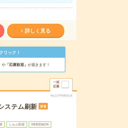
詳しく見る
クリック！
」
や
「応募歓迎」
が届きます！
一括
応募
No.LVTF680416
幹システム刷新
派遣
躍
しゅふ歓迎
WEB登録OK