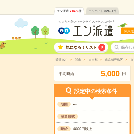
エン派遣
71573
件
エンバイト
82531
件
ちょうど良いワークライフバランスが叶う
関東版
気になる！リスト
0
保存し
派遣TOP
関東
東京都
東京都豊島区
東
,
5
0
0
0
平均時給:
円
設定中の検索条件
期間
---
派遣形式
---
時給
4000円以上