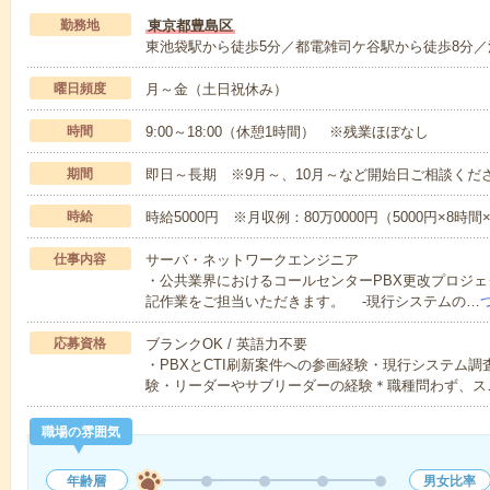
勤務地
東京都豊島区
東池袋駅から徒歩5分／都電雑司ケ谷駅から徒歩8分／
曜日頻度
月～金（土日祝休み）
時間
9:00～18:00（休憩1時間） ※残業ほぼなし
期間
即日～長期 ※9月～、10月～など開始日ご相談くだ
時給
時給5000円 ※月収例：80万0000円（5000円×8時
仕事内容
サーバ・ネットワークエンジニア
・公共業界におけるコールセンターPBX更改プロジ
記作業をご担当いただきます。 -現行システムの…
応募資格
ブランクOK / 英語力不要
・PBXとCTI刷新案件への参画経験・現行システム
験・リーダーやサブリーダーの経験＊職種問わず、ス
職場の雰囲気
年齢層
男女比率