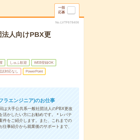
一括
応募
No.LVTF678406
団法人向けPBX更
躍
しゅふ歓迎
WEB登録OK
電話対応なし
PowerPoint
ンフラエンジニア)のお仕事
回は大手公共系一般社団法人のPBX更改
を活かしたい方にお勧めです。＊レバテ
案件をご紹介します。また、これまでの
お仕事紹介から就業後のサポートまで、