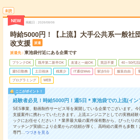
未読
NEW
掲載日
2026/08/06
時給5000円！【上流】大手公共系一般社
改支援
派遣
東池袋付近にある企業です
派遣先
ブランクOK
既卒第二新卒OK
友達と一緒OK
英語不要
40～50代活
週5日勤務
土日祝休
残業少
IT通信Web
駅歩5分
服装自由
プログラミング
WEB
ここがポイント！
経験者必見！時給5000円！週5日＊東池袋での上流(イ
SES事業、動画制作サービス等を展開している企業でございます。今
支援案件に携わっていただきます。上流エンジニアとしての実務経験
ックにお任せください！＊業界最大級の案件保有数から、ぴったりの
マッチング実績により企業からの信頼が厚く、高時給の案件も多数！
専門…
つづきを見る