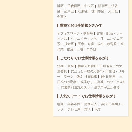
港区
千代田区
中央区
新宿区
渋谷
区
品川区
江東区
世田谷区
大田区
台東区
職種でお仕事情報をさがす
オフィスワーク・事務系
営業・販売・サー
ビス系
クリエイティブ系
IT・エンジニア
系
技術系
医療・介護・福祉・教育系
軽
作業・物流・工場・その他
こだわりでお仕事情報をさがす
短期
単発
職種未経験OK
10名以上の大
量募集
友だちと一緒の応募OK
在宅・リモ
ートワーク
週2～3日勤務
週4日勤務
土
日祝のみ勤務
残業なし
副業・WワークOK
交通費別途支給あり
語学力が活かせる
人気のワードでお仕事情報をさがす
急募
年齢不問
財団法人
英語
書類チェ
ック
テレビ局
封入
大学