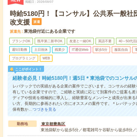
NEW
掲載日
2026/08/07
時給5180円！【コンサル】公共系一般社
改支援
派遣
東池袋付近にある企業です
派遣先
ブランクOK
既卒第二新卒OK
友達と一緒OK
英語不要
40～50代活
週5日勤務
土日祝休
残業少
IT通信Web
駅歩5分
服装自由
プログラミング
WEB
ここがポイント！
経験者必見！時給5180円！週5日＊東池袋でのコンサル
レバテックでの実績がある企業の案件でございます。コンサルの経験
有している企業ですので、ご経験と実績に応じて別案件のご提案も差
ディアや技術を積極的に導入し、経験豊富なメンバーと成長が出来る
い方、長期的に参画されたい方にオススメの案件です。＊レバテック
保有数か…
つづきを見る
勤務地
東京都豊島区
東池袋駅から徒歩5分／都電雑司ケ谷駅から徒歩8分／