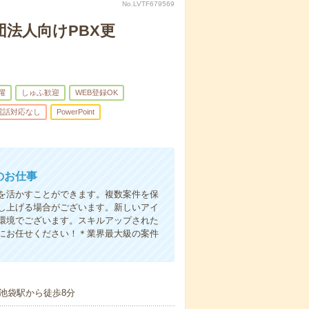
No.LVTF679569
団法人向けPBX更
躍
しゅふ歓迎
WEB登録OK
電話対応なし
PowerPoint
のお仕事
を活かすことができます。複数案件を保
し上げる場合がございます。新しいアイ
環境でございます。スキルアップされた
にお任せください！＊業界最大級の案件
池袋駅から徒歩8分