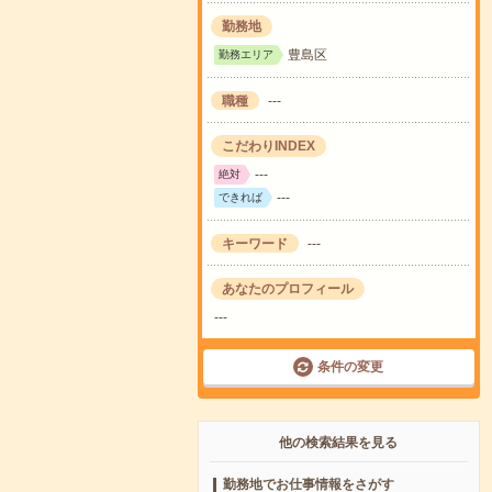
勤務地
豊島区
勤務エリア
職種
---
こだわりINDEX
---
絶対
---
できれば
キーワード
---
あなたのプロフィール
---
条件の変更
他の検索結果を見る
勤務地でお仕事情報をさがす