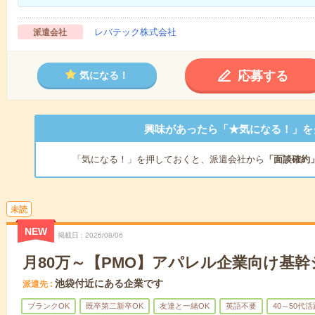
レバテック株式会社
派遣会社
応募する
気になる！
興味があったら「★気になる！」を
「気になる！」を押しておくと、派遣会社から
「面談確約
未読
NEW
掲載日
2026/08/06
月80万～【PMO】アパレル企業向け基
池袋付近にある企業です
派遣先
ブランクOK
既卒第二新卒OK
友達と一緒OK
英語不要
40～50代活