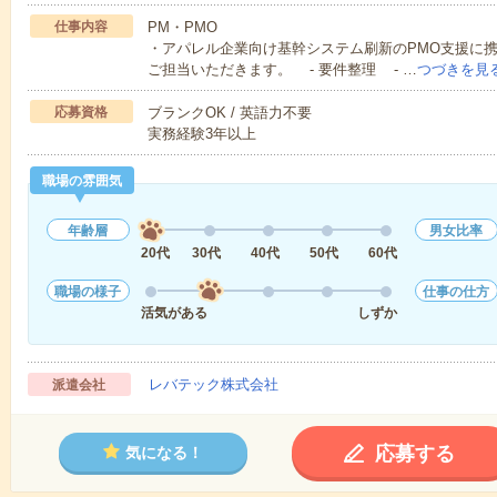
仕事内容
PM・PMO
・アパレル企業向け基幹システム刷新のPMO支援に
ご担当いただきます。 - 要件整理 - …
つづきを見
応募資格
ブランクOK / 英語力不要
実務経験3年以上
職場の雰囲気
年齢層
男女比率
20代
30代
40代
50代
60代
職場の様子
仕事の仕方
活気がある
しずか
レバテック株式会社
派遣会社
応募する
気になる！