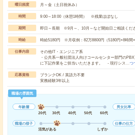
曜日頻度
月～金（土日祝休み）
時間
9:00～18:00（休憩1時間） ※残業ほぼなし
期間
即日～長期 ※9月～、10月～など開始日ご相談くだ
時給
時給5180円 ※月収例：82万8800円（5180円×8時
仕事内容
その他IT・エンジニア系
・公共系一般社団法人向けコールセンター部門のPB
に下記作業をご担当いただきます。 - 現行シス…
つ
応募資格
ブランクOK / 英語力不要
実務経験3年以上
職場の雰囲気
年齢層
男女比率
20代
30代
40代
50代
60代
職場の様子
仕事の仕方
活気がある
しずか