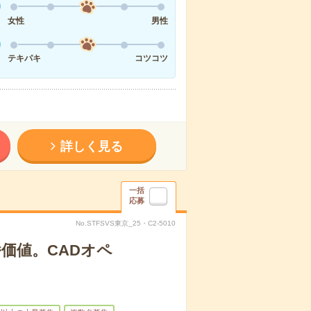
女性
男性
テキパキ
コツコツ
詳しく見る
一括
応募
No.STFSVS東京_25・C2-5010
価値。CADオペ