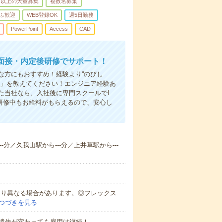
名以上の大量募集
複数名募集
ふ歓迎
WEB登録OK
週5日勤務
PowerPoint
Access
CAD
面接・内定後研修でサポート！
な方にもおすすめ！経験より“のびし
い」を教えてください！エンジニア経験あ
た当社なら、入社後に専門スクールでI
ん研修中もお給料がもらえるので、安心し
-分／久我山駅から---分／上井草駅から---
により異なる場合があります。◎フレックス
つづきを見る
遣先が変わっても雇用は継続！