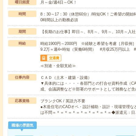
曜日頻度
月～金/週4日～OK！
時間
8：30～17：30（休憩60分）/時短OK！ご希望の
0時間以上の勤務必須
期間
【長期のお仕事】即日～、8月～、9月～、10月～入社
時給
時給1900円～2000円 ※経験と希望を考慮［月収例］月
9.2万＝週4×時短（実働6時間） #月収25万円以上 
交通費
≪別途・全額支給≫
仕事内容
ＣＡＤ（土木・建築・設備）
▼具体的には・・・・各部門との打合せ資料作成（C
成、会議調整など※部署のサポートとして雑務など含
応募資格
ブランクOK / 英語力不要
●木造住宅のCADオペ・設計補助・設計・現場管理な
は不問＝＊＝＊＝＊＝＊＝＊＝＊＝＊＝◆派遣元：日
職場の雰囲気