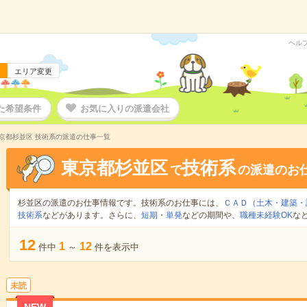
ヘル
エリア変更
た希望条件
お気に入りの派遣会社
京都杉並区 技術系の派遣の仕事一覧
東京都杉並区
技術系
で
の派遣のお
杉並区の派遣のお仕事情報です。技術系のお仕事には、
ＣＡＤ（土木・建築・
技術系
などがあります。さらに、
短期
・
単発
などの期間や、
職種未経験OK
な
12
1
12
件中
～
件を表示中
未読