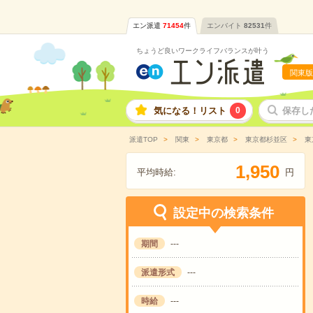
エン派遣
71454
件
エンバイト
82531
件
ちょうど良いワークライフバランスが叶う
関東版
気になる！リスト
0
保存し
派遣TOP
関東
東京都
東京都杉並区
東
,
1
9
5
0
平均時給:
円
設定中の検索条件
期間
---
派遣形式
---
時給
---