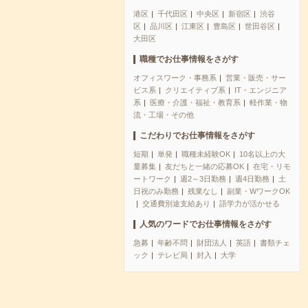
港区
千代田区
中央区
新宿区
渋谷
区
品川区
江東区
豊島区
世田谷区
大田区
職種でお仕事情報をさがす
オフィスワーク・事務系
営業・販売・サー
ビス系
クリエイティブ系
IT・エンジニア
系
医療・介護・福祉・教育系
軽作業・物
流・工場・その他
こだわりでお仕事情報をさがす
短期
単発
職種未経験OK
10名以上の大
量募集
友だちと一緒の応募OK
在宅・リモ
ートワーク
週2～3日勤務
週4日勤務
土
日祝のみ勤務
残業なし
副業・WワークOK
交通費別途支給あり
語学力が活かせる
人気のワードでお仕事情報をさがす
急募
年齢不問
財団法人
英語
書類チェ
ック
テレビ局
封入
大学