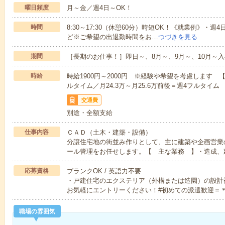
曜日頻度
月～金／週4日～OK！
時間
8:30～17:30（休憩60分）時短OK！《就業例》・週4日
ど※ご希望の出退勤時間をお…
つづきを見る
期間
［長期のお仕事！］即日～、8月～、9月～、10月～入
時給
時給1900円～2000円 ※経験や希望を考慮します 【
ルタイム／月24.3万～月25.6万前後＝週4フルタイム
交通費
別途・全額支給
仕事内容
ＣＡＤ（土木・建築・設備）
分譲住宅地の街並み作りとして、主に建築や企画営業
ール管理をお任せします。【 主な業務 】・造成、
応募資格
ブランクOK / 英語力不要
・戸建住宅のエクステリア（外構または造園）の設計
お気軽にエントリーください！#初めての派遣歓迎＝
職場の雰囲気