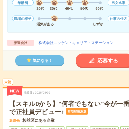
年齢層
男女比率
20代
30代
40代
50代
60代
職場の様子
仕事の仕方
活気がある
しずか
株式会社ニッケン・キャリア・ステーション
派遣会社
応募する
気になる！
未読
NEW
掲載日
2026/08/06
【スキル0から】“何者でもない”今が一番
で正社員デビュー↑
無期雇用派遣
杉並区にある企業
派遣先