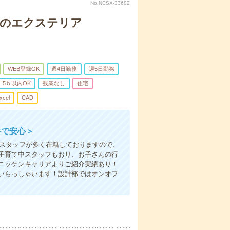
No.NCSX-33682
住宅のエクステリア
WEB登録OK
週4日勤務
週5日勤務
5ｈ以内OK
残業なし
住宅
xcel
CAD
手で安心＞
なスタッフが多く在籍しておりますので、
子育て中スタッフもおり、お子さんの行
ニッケンキャリアよりご紹介実績あり！
いらっしゃいます！設計部ではオンオフ