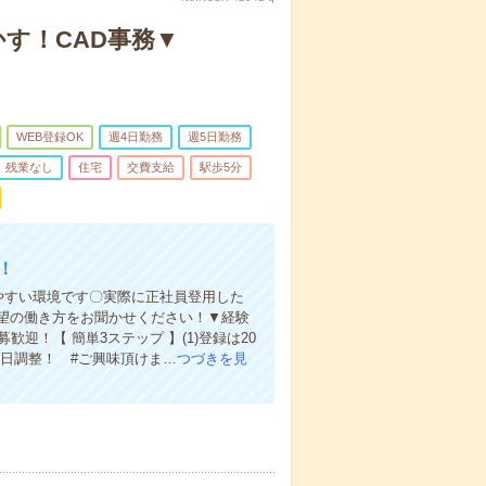
かす！CAD事務▼
WEB登録OK
週4日勤務
週5日勤務
残業なし
住宅
交費支給
駅歩5分
！
やすい環境です〇実際に正社員登用した
望の働き方をお聞かせください！▼経験
迎！【 簡単3ステップ 】(1)登録は20
社日調整！ #ご興味頂けま…
つづきを見