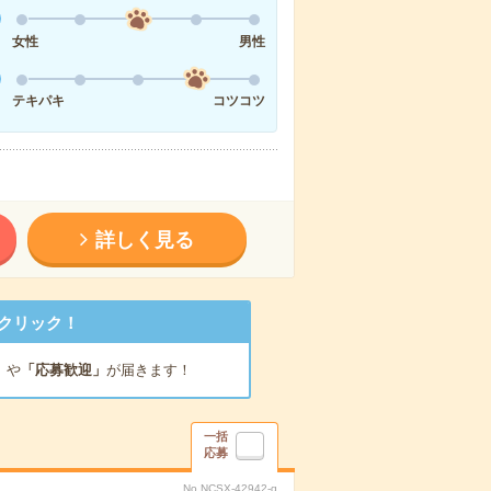
女性
男性
テキパキ
コツコツ
詳しく見る
クリック！
」
や
「応募歓迎」
が届きます！
一括
応募
No.NCSX-42942-q