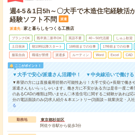
週4-5＆1日5h～〇大手で木造住宅経験活
経験ソフト不問
派遣
家と暮らしをつくる工務店
派遣先
ブランクOK
既卒第二新卒OK
英語不要
40～50代活躍
しゅふ歓迎
土日祝休
朝10時以降スタート
16時前までの仕事
17時前までの仕事
服装自由
職場が禁煙
派遣多
ルーティン
Word
Excel
CAD
ここがポイント！
▼大手で安心/派遣さん活躍中！ ▼中央線沿いで働ける
▼希望の方には直接雇用切替の可能性あり！大手で安心×長期で働き
派遣さんもいらっしゃいます。働き方に不安がある方は是非一度ご希
のあるCADの種類は問いません〇木造住宅に関するご経験があれば応募歓
分の電話面談のみ(2)求人紹介＆本エントリー(3)面談～就業決定・入
る
勤務地
東京都杉並区
阿佐ケ谷駅から徒歩3分