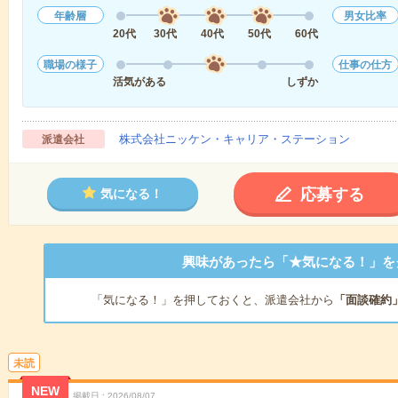
年齢層
男女比率
20代
30代
40代
50代
60代
職場の様子
仕事の仕方
活気がある
しずか
株式会社ニッケン・キャリア・ステーション
派遣会社
応募する
気になる！
興味があったら「★気になる！」を
「気になる！」を押しておくと、派遣会社から
「面談確約
未読
NEW
掲載日
2026/08/07