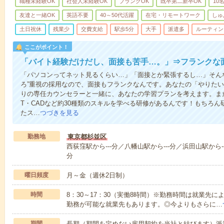
職種未経験OK
社会人未経験OK
ブランクOK
既卒第二新卒OK
10
友達と一緒OK
英語不要
40～50代活躍
在宅・リモートワーク
しゅ
土日祝休
残業少
交費支給
駅歩5分
大手
派遣多
ルーティン
ここがポイント！
「バイト経験だけだし、面接も苦手…。」⇒フランクな
「パソコンってネット見るくらい…」「面接とか緊張するし…」そん
ろ”重視の採用なので、面接もフランクなんです。あなたの「やりた
りの専任カウンセラーと一緒に、あなたの学習プランを考えます。ま
T・CADなど約30種類のスキルを学べる研修があるんです！もちろ
たス…
つづきを見る
勤務地
東京都杉並区
西荻窪駅から---分／八幡山駅から---分／浜田山駅から--
分
曜日頻度
月～金（週休2日制）
時間
8：30～17：30（実働8時間）※勤務時間は就業先
勤務が可能な就業先もあります。◎今よりもさらに…
期間
長期（期間を定めない雇用契約を当社と結びます）派