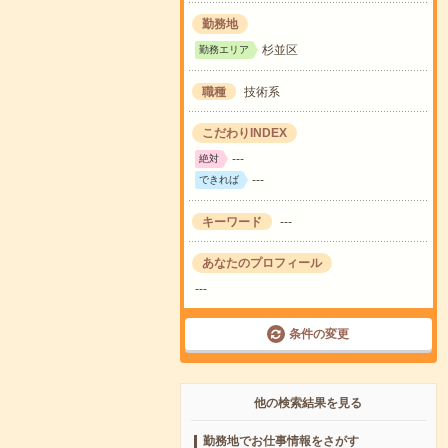
勤務地
杉並区
勤務エリア
職種
技術系
こだわりINDEX
---
絶対
---
できれば
キーワード
---
あなたのプロフィール
---
条件の変更
他の検索結果を見る
勤務地でお仕事情報をさがす