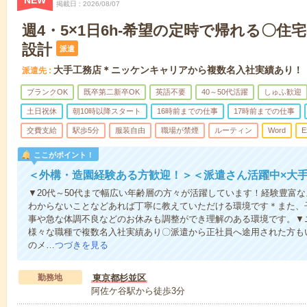
NEW
掲載日
2026/08/07
週4・5×1日6h-希望の定時で帰れる〇
設計
派遣
大手工務店＊ニッケンキャリアから複数名入社実績あり！
派遣先
ブランクOK
既卒第二新卒OK
英語不要
40～50代活躍
しゅふ歓迎
土日祝休
朝10時以降スタート
16時前までの仕事
17時前までの仕事
交費支給
駅歩5分
服装自由
職場が禁煙
ルーティン
Word
E
ここがポイント！
＜外構・造園経験ある方歓迎！＞＜派遣さん活躍中×大
▼20代～50代まで幅広い年齢層の方々が活躍しています！経験豊富
わからないことなどあれば丁寧に教えていただける環境です＊また、
事や急な体調不良などのお休みも調整ができ理解のある環境です。▼
様々な職種で複数名入社実績あり〇派遣から正社員へ途用された方も
のメ…
つづきを見る
勤務地
東京都杉並区
阿佐ケ谷駅から徒歩3分